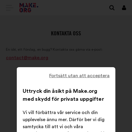
GÅ
Logg
in
TILL
FÖRSTASIDAN
KONTAKTA OSS
FÖR
En idé, ett förslag, en bugg? Kontakta oss gärna via e-post:
MAKE.ORG
contact@make.org
Fortsätt utan att acceptera
Uttryck din åsikt på Make.org
med skydd för privata uppgifter
Vi vill förbättra vår service och din
upplevelse ännu mer. Därför ber vi dig
samtycka till att vi och våra