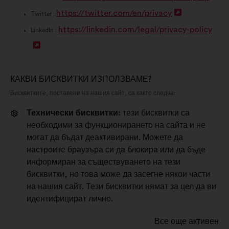
https://twitter.com/en/privacy
в
О
т
Twitter :
https://linkedin.com/legal/privacy-policy
а
т
в
LinkedIn :
О
р
в
а
т
я
а
р
в
н
р
я
КАКВИ БИСКВИТКИ ИЗПОЛЗВАМЕ?
Бисквитките, поставени на нашия сайт, са както следва:
а
е
я
н
р
в
н
е
Технически бисквитки:
тези бисквитки са
необходими за функционирането на сайта и не
я
н
е
в
могат да бъдат деактивирани. Можете да
н
о
в
н
настроите браузъра си да блокира или да бъде
е
в
н
о
информиран за съществуването на тези
бисквитки, но това може да засегне някои части
в
р
о
в
на нашия сайт. Тези бисквитки нямат за цел да ви
н
а
в
р
идентифицират лично.
о
з
р
а
Все още активен
в
д
а
з