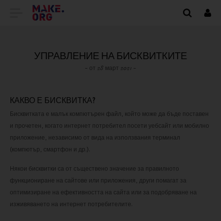
ОТИДЕТЕ
Вх
НА
НАЧАЛНАТА
УПРАВЛЕНИЕ НА БИСКВИТКИТЕ
СТРАНИЦА
- от 28 март 2021 -
НА
КАКВО Е БИСКВИТКА?
MAKE.ORG
Бисквитката е малък компютърен файл, който може да бъде поставен
и прочетен, когато интернет потребител посети уебсайт или мобилно
приложение, независимо от вида на използвания терминал
(компютър, смартфон и др.).
Някои бисквитки са от съществено значение за правилното
функциониране на сайтове или приложения, други помагат за
оптимизиране на ефективността на сайта или за подобряване на
изживяването на интернет потребителите.