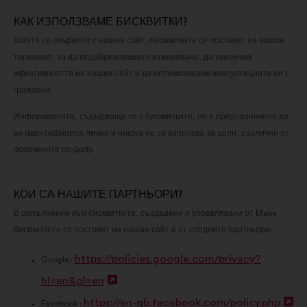
КАК ИЗПОЛЗВАМЕ БИСКВИТКИ?
Когато се свържете с нашия сайт, бисквитките се поставят на вашия
терминал, за да подобрим вашето изживяване, да увеличим
ефективността на нашия сайт и да оптимизираме консултациите ни с
граждани.
Информацията, съдържаща се в бисквитките, не е предназначена да
ви идентифицира лично и никога не се използва за цели, различни от
посочените по-долу.
КОИ СА НАШИТЕ ПАРТНЬОРИ?
В допълнение към бисквитките, създадени и управлявани от Make,
бисквитките се поставят на нашия сайт и от следните партньори:
https://policies.google.com/privacy?
Google :
hl=en&gl=en
О
https://en-gb.facebook.com/policy.php
т
О
Facebook :