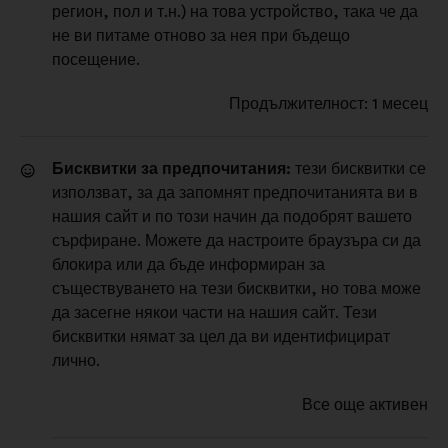
регион, пол и т.н.) на това устройство, така че да
не ви питаме отново за нея при бъдещо
посещение.
Продължителност: 1 месец
Бисквитки за предпочитания:
тези бисквитки се
използват, за да запомнят предпочитанията ви в
нашия сайт и по този начин да подобрят вашето
сърфиране. Можете да настроите браузъра си да
блокира или да бъде информиран за
съществуването на тези бисквитки, но това може
да засегне някои части на нашия сайт. Тези
бисквитки нямат за цел да ви идентифицират
лично.
Все още активен