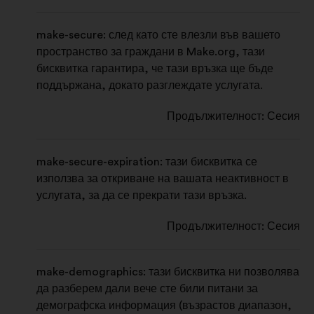
р
е
з
д
make-secure: след като сте влезли във вашето
а
л
д
е
пространство за граждани в Make.org, тази
з
е
л
бисквитка гарантира, че тази връзка ще бъде
поддържана, докато разглеждате услугата.
д
л
е
Продължителност: Сесия
л
make-secure-expiration: тази бисквитка се
използва за откриване на вашата неактивност в
услугата, за да се прекрати тази връзка.
Продължителност: Сесия
make-demographics: тази бисквитка ни позволява
да разберем дали вече сте били питани за
демографска информация (възрастов диапазон,