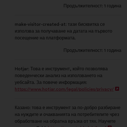
Продължителност: 1 година
make-visitor-created-at: тази бисквитка се
използва за получаване на датата на първото
посещение на платформата.
Продължителност: 1 година
Hotjar: Това е инструмент, който позволява
поведенчески анализ на използването на
уебсайта. За повече информация:
https://www.hotjar.com/legal/policies/privacy/
Отв
в
нов
Казано: това е инструмент за по-добро разбиране
раз
на нуждите и очакванията на потребителите чрез
обработване на обратна връзка от тях. Научете