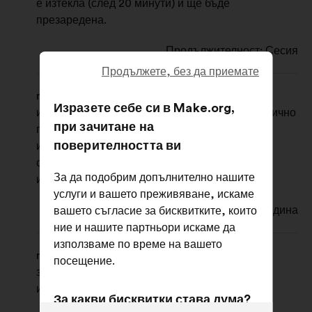
е изтекла (след 20 минути) и ще бъде
презаредена.
Продължителност: Сесия
Продължете, без да приемате
make-user-id: тази бисквитка ще ви
Изразете себе си в Make.org,
идентифицира, след като сте се свързали с лично
при зачитане на
пространство в Make.org. Тя ще бъде
поверителността ви
използвана, за да ви покани да се свържете
отново, като предварително попълни вашия
За да подобрим допълнително нашите
идентификатор.
услуги и вашето преживяване, искаме
Продължителност: 1 година
вашето съгласие за бисквитките, които
ние и нашите партньори искаме да
използваме по време на вашето
make-cookie-preferences: тази бисквитка ще
посещение.
запомни предпочитанията ви относно
използването на бисквитки в нашата услуга.
За какви бисквитки става дума?