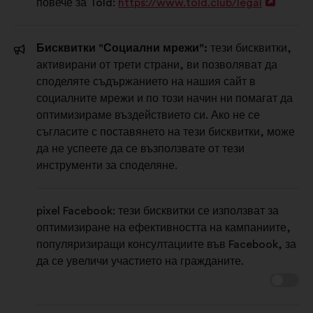
повече за Told:
https://www.told.club/legal
Отвар
в
нов
Бисквитки "Социални мрежи":
тези бисквитки,
раздел
активирани от трети страни, ви позволяват да
споделяте съдържанието на нашия сайт в
социалните мрежи и по този начин ни помагат да
оптимизираме въздействието си. Ако не се
съгласите с поставянето на тези бисквитки, може
да не успеете да се възползвате от тези
инструменти за споделяне.
pixel Facebook: тези бисквитки се използват за
оптимизиране на ефективността на кампаниите,
популяризиращи консултациите във Facebook, за
да се увеличи участието на гражданите.