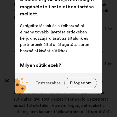
felületére. Segítségével a bejelentkezési adatok
magánélete tiszteletben tartása
előzetes kitöltésével újbóli bejelentkezésre hívjuk
mellett
fel Önt.
Szolgáltatásunk és a felhasználói
Időtartam: 1 év
élmény további javítása érdekében
kérjük hozzájárulását az általunk és
partnereink által a látogatása során
make-cookie-preferences: ez a süti rögzíti a
használni kívánt sütikhez.
beállításait a sütik használatával kapcsolatban.
Időtartam: 1 év
Milyen sütik ezek?
Technikai:
az oldal működéséhez
Statisztikai sütik:
ezeket a sütiket az oldalunk
elengedhetetlenül szükséges sütik.
Testreszabás
Elfogadom
látogatottságának elemzésére és a
Preferencia:
az oldal böngészése
teljesítményének javítására használjuk. Az ilyen
során biztosított élményt javító
sütik által gyűjtött összes információ összesített
sütik
és ezáltal névtelen. Ha nem fogadja el ezeket a
sütiket, nem kapunk tájékoztatást a látogatásáról.
Statisztikai:
az állampolgári