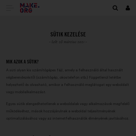
TOVÁBB
Beje
A
MAKE.ORG
SÜTIK KEZELÉSE
FŐOLDALÁRA
- kelt: 28 március 2021 -
MIK AZOK A SÜTIK?
A süti olyan kis számítógépes fájl, amely a felhasználó által használt
végberendezéstől (számítógép, okostelefon stb.) függetlenül letétbe
helyezhető és olvasható, amikor a felhasználó meglátogat egy weboldalt
vagy mobilalkalmazást.
Egyes sütik elengedhetetlenek a weboldalak vagy alkalmazások megfelelő
működéséhez, mások hozzájárulnak a weboldal teljesítményének
optimalizálásához vagy az internetfelhasználók élményének javításához.