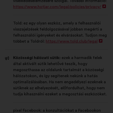
viselkedéselemzésére szolgál. További információ:
https://www.hotjar.com/legal/policies/privacy/
Új
lap
meg
Told: ez egy olyan eszköz, amely a felhasználói
visszajelzések feldolgozásával jobban megérti a
felhasználói igényeket és elvárásokat. Tudjon meg
többet a Toldról:
https://www.told.club/legal
Új
lap
megn
Közösségi hálózati sütik:
ezek a harmadik felek
által aktivált sütik lehetővé teszik, hogy
megoszthassa az oldalunk tartalmát a közösségi
hálózatokon, és így segítenek nekünk a hatás
optimalizálásában. Ha nem engedélyezi ezeknek a
sütiknek az elhelyezését, előfordulhat, hogy nem
tudja kihasználni ezeket a megosztási eszközöket.
pixel Facebook: a konzultációkat a Facebookon