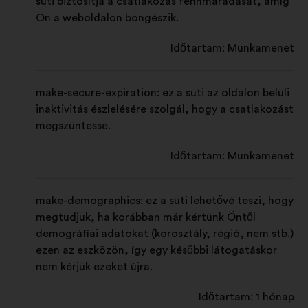
süti biztosítja a csatlakozás fennmaradását, amíg
s
Ön a weboldalon böngészik.
a
Időtartam: Munkamenet
make-secure-expiration: ez a süti az oldalon belüli
inaktivitás észlelésére szolgál, hogy a csatlakozást
megszüntesse.
Időtartam: Munkamenet
make-demographics: ez a süti lehetővé teszi, hogy
megtudjuk, ha korábban már kértünk Öntől
demográfiai adatokat (korosztály, régió, nem stb.)
ezen az eszközön, így egy későbbi látogatáskor
nem kérjük ezeket újra.
Időtartam: 1 hónap