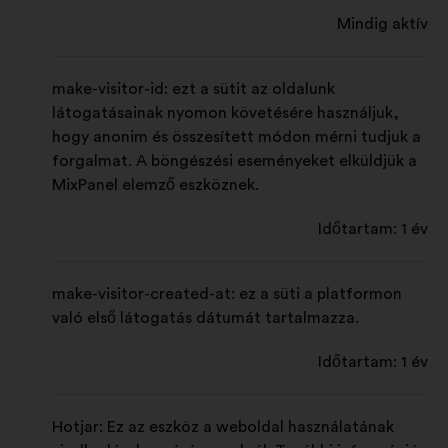
konzultációk elemzésének
Mindig aktív
összesített módon történő
bővítésére szolgáló sütik.
make-visitor-id: ezt a sütit az oldalunk
Közösségi hálózati:
a közösségi
látogatásainak nyomon követésére használjuk,
hálózatokon való hatásunk
hogy anonim és összesített módon mérni tudjuk a
növeléséhez szükséges sütik
forgalmat. A böngészési eseményeket elküldjük a
MixPanel elemző eszköznek.
Időtartam: 1 év
make-visitor-created-at: ez a süti a platformon
való első látogatás dátumát tartalmazza.
Időtartam: 1 év
Hotjar: Ez az eszköz a weboldal használatának