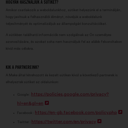
HOGYAN HASZNÁLJUK A SÜTIKET?
Amikor csatlakozik a weboldalunkhoz, sütiket helyezünk el a terminálján,
hogy javítsuk a felhasználói élményt, növeljük a weboldalunk
teljesítményét és optimalizáljuk az állampolgári konzultációkat.
A sütikben található információk nem szolgálnak az Ön személyes
azonosítására, és azokat soha nem használjuk fel az alább felsoroltakon
kívül más célokra.
KIK A PARTNEREINK?
A Make által létrehozott és kezelt sütiken kívül a következő partnerek is
elhelyeztek sütiket az oldalunkon:
https://policies.google.com/privacy?
Google :
hl=en&gl=en
Ú
https://en-gb.facebook.com/policy.php
j
Ú
Facebook :
https://twitter.com/en/privacy
l
Ú
j
Twitter :