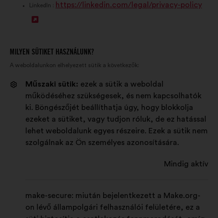
https://linkedin.com/legal/privacy-policy
a
j
l
LinkedIn :
Ú
p
l
a
j
m
a
p
l
e
p
m
MILYEN SÜTIKET HASZNÁLUNK?
A weboldalunkon elhelyezett sütik a következők:
a
g
m
e
p
n
e
g
Műszaki sütik:
ezek a sütik a weboldal
működéséhez szükségesek, és nem kapcsolhatók
m
y
g
n
ki. Böngészőjét beállíthatja úgy, hogy blokkolja
e
i
n
y
ezeket a sütiket, vagy tudjon róluk, de ez hatással
g
t
y
i
lehet weboldalunk egyes részeire. Ezek a sütik nem
szolgálnak az Ön személyes azonosítására.
n
á
i
t
y
s
t
á
Mindig aktív
i
a
á
s
t
s
a
make-secure: miután bejelentkezett a Make.org-
on lévő állampolgári felhasználói felületére, ez a
á
a