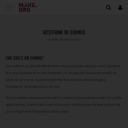
VAI
Conn
ALLA
HOME
GESTIONE DI COOKIE
PAGE
- in data 28 marzo 2021 -
DI
CHE COS'È UN COOKIE?
MAKE.ORG
Un cookie è un piccolo file di testo che può essere salvato e letto durante
la consultazione di un sito Internet o di un'app per dispositivi mobili da
parte di un utente, a prescindere dal tipo di terminale impiegato
(computer, smartphone e così via).
Alcuni cookie sono essenziali per il corretto funzionamento dei siti o delle
applicazioni, mentre altri contribuiscono a ottimizzare le prestazioni del
sito o migliorare l'esperienza degli utenti.