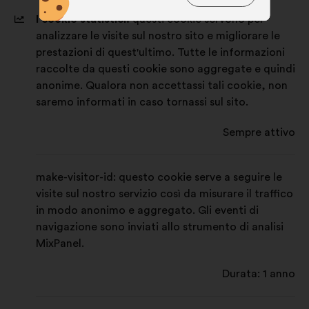
Preferenze:
cookie per migliorare
I cookie statistici:
questi cookie servono per
la tua esperienza durante la
analizzare le visite sul nostro sito e migliorare le
navigazione sul sito
prestazioni di quest'ultimo. Tutte le informazioni
raccolte da questi cookie sono aggregate e quindi
Statistici:
cookie per arricchire
anonime. Qualora non accettassi tali cookie, non
l'analisi delle nostre consultazioni
saremo informati in caso tornassi sul sito.
cittadine in modo aggregato
Social network:
cookie che ci
Sempre attivo
aiutano a ottimizzare la nostra
presenza sui social network
make-visitor-id: questo cookie serve a seguire le
visite sul nostro servizio così da misurare il traffico
in modo anonimo e aggregato. Gli eventi di
navigazione sono inviati allo strumento di analisi
MixPanel.
Durata: 1 anno