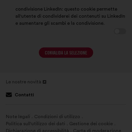
condivisione LinkedIn: questo cookie permette
all'utente di condividerei dei contenuti su LinkedIn
e aumentare gli scambi e la condivisione.
CONVALIDA LA SELEZIONE
Le nostre novità
Apri
in
Contatti
un'altra
scheda
Note legali
Condizioni di utilizzo
Politica sull'utilizzo dei dati
Gestione dei cookie
Dichiarazione di accessibilità
Carta di moderazione