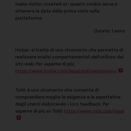
make-visitor-created-at: questo cookie serve a
ottenere la data della prima visita sulla
piattaforma.
Durata: 1 anno
Hotjar: si tratta di uno strumento che permette di
realizzare analisi comportamentali dell'utilizzo del
sito web. Per saperne di più:
https://www.hotjar.com/legal/policies/privacy/
Apr
in
un'a
Told: è uno strumento che consente di
sch
comprendere meglio le esigenze e le aspettative
degli utenti elaborando i loro feedback. Per
saperne di più su Told:
https://www.told.club/legal
Apri
in