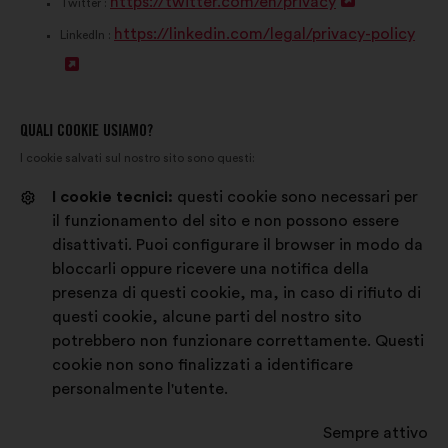
https://twitter.com/en/privacy
r
A
p
Twitter :
https://linkedin.com/legal/privacy-policy
i
p
r
LinkedIn :
A
i
r
i
p
n
i
i
r
u
i
n
QUALI COOKIE USIAMO?
I cookie salvati sul nostro sito sono questi:
i
n
n
u
i
'
u
n
I cookie tecnici:
questi cookie sono necessari per
il funzionamento del sito e non possono essere
n
a
n
'
disattivati. Puoi configurare il browser in modo da
u
l
'
a
bloccarli oppure ricevere una notifica della
n
t
a
l
presenza di questi cookie, ma, in caso di rifiuto di
questi cookie, alcune parti del nostro sito
'
r
l
t
potrebbero non funzionare correttamente. Questi
a
a
t
r
cookie non sono finalizzati a identificare
l
s
r
a
personalmente l'utente.
t
c
a
s
Sempre attivo