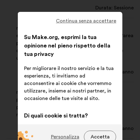
Durata: Sessione
Continua senza accettare
make-user-id: questo cookie permette di
effettuare l'accesso dopo la connessione a un'area
Su Make.org, esprimi la tua
personale su Make.org. Serve per invitarti a
opinione nel pieno rispetto della
connetterti precompilando il campo del nome
tua privacy
utente.
Per migliorare il nostro servizio e la tua
Durata: 1 anno
esperienza, ti invitiamo ad
acconsentire ai cookie che vorremmo
utilizzare, insieme ai nostri partner, in
make-cookie-preferences: questo cookie
occasione delle tue visite al sito.
permetterà di tenere memorizzate le tue
preferenze relative all'utilizzo dei cookie sul
nostro servizio.
Di quali cookie si tratta?
Tecnici:
cookie indispensabili per il
Durata: 1 anno
funzionamento del sito
Personalizza
Accetta