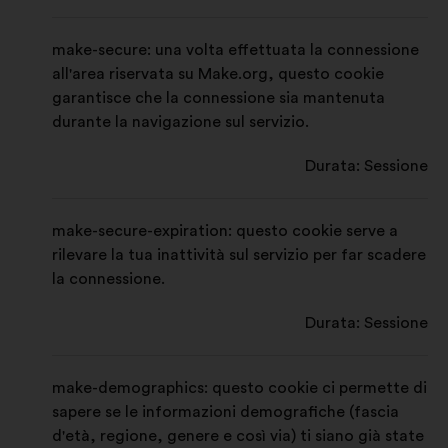
r
h
s
c
a
e
c
h
make-secure: una volta effettuata la connessione
s
d
h
e
all'area riservata su Make.org, questo cookie
garantisce che la connessione sia mantenuta
c
a
e
d
durante la navigazione sul servizio.
h
d
a
e
a
Durata: Sessione
d
a
make-secure-expiration: questo cookie serve a
rilevare la tua inattività sul servizio per far scadere
la connessione.
Durata: Sessione
make-demographics: questo cookie ci permette di
sapere se le informazioni demografiche (fascia
d'età, regione, genere e così via) ti siano già state