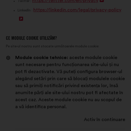
https://twitter.com/en/privacy
s
D
e
Twitter :
https://linkedin.com/legal/privacy-policy
c
e
s
LinkedIn :
D
h
s
c
e
i
c
h
s
d
h
i
CE MODULE COOKIE UTILIZĂM?
Pe site-ul nostru sunt stocate următoarele module cookie:
c
e
i
d
h
r
d
e
Module cookie tehnice:
aceste module cookie
sunt necesare pentru funcționarea site-ului și nu
i
e
e
r
pot fi dezactivate. Vă puteți configura browser-ul
d
î
r
e
alegând setări prin care să blocați modulele cookie
e
n
e
î
sau să primiți notificări privind existența lor, însă
anumite părți ale site-ului nostru pot fi afectate în
r
t
î
n
acest caz. Aceste module cookie nu au scopul de
e
r
n
t
a vă identifica personal.
î
-
t
r
Activ în continuare
n
o
r
-