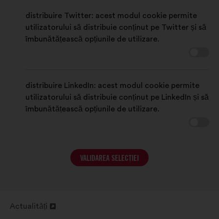
distribuire Twitter: acest modul cookie permite
utilizatorului să distribuie conținut pe Twitter și să
îmbunătățească opțiunile de utilizare.
distribuire LinkedIn: acest modul cookie permite
utilizatorului să distribuie conținut pe LinkedIn și să
îmbunătățească opțiunile de utilizare.
VALIDAREA SELECȚIEI
Actualități
Deschidere