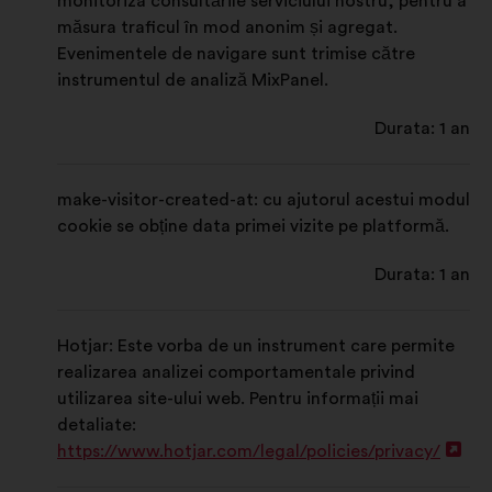
monitoriza consultările serviciului nostru, pentru a
măsura traficul în mod anonim și agregat.
Evenimentele de navigare sunt trimise către
instrumentul de analiză MixPanel.
Durata: 1 an
make-visitor-created-at: cu ajutorul acestui modul
cookie se obține data primei vizite pe platformă.
Durata: 1 an
Hotjar: Este vorba de un instrument care permite
realizarea analizei comportamentale privind
utilizarea site-ului web. Pentru informații mai
detaliate:
https://www.hotjar.com/legal/policies/privacy/
Des
într