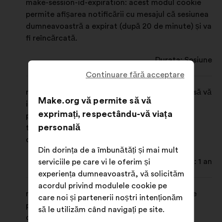
make-session-id-expiration: acest modul cookie
permite afișarea notificării cu mesajul că sesiunea
dumneavoastră a expirat (după 20 de minute) și va
fi reîncărcată.
Durata: Sesiune
Continuare fără acceptare
make-user-id: acest modul cookie vă permite să vă
Make.org vă permite să vă
identificați după ce vă conectați la un spațiu
exprimați, respectându-vă viața
personal pe Make.org. Acesta va permite
personală
trimiterea invitației de reconectare, pre-
completând ID-ul dumneavoastră.
Din dorința de a îmbunătăți și mai mult
Durata: 1 an
serviciile pe care vi le oferim și
experiența dumneavoastră, vă solicităm
acordul privind modulele cookie pe
make-cookie-preferences: acest modul cookie
care noi și partenerii noștri intenționăm
permite stocarea în memorie a preferințelor
să le utilizăm când navigați pe site.
dumneavoastră privind utilizarea modulelor