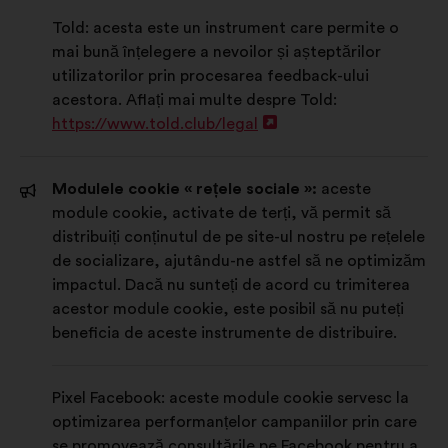
o
Told: acesta este un instrument care permite o
filă
mai bună înțelegere a nevoilor și așteptărilor
nou
utilizatorilor prin procesarea feedback-ului
acestora. Aflați mai multe despre Told:
https://www.told.club/legal
Deschidere
într-
o
Modulele cookie « rețele sociale »:
aceste
filă
module cookie, activate de terți, vă permit să
nouă
distribuiți conținutul de pe site-ul nostru pe rețelele
de socializare, ajutându-ne astfel să ne optimizăm
impactul. Dacă nu sunteți de acord cu trimiterea
acestor module cookie, este posibil să nu puteți
beneficia de aceste instrumente de distribuire.
Pixel Facebook: aceste module cookie servesc la
optimizarea performanțelor campaniilor prin care
se promovează consultările pe Facebook pentru a