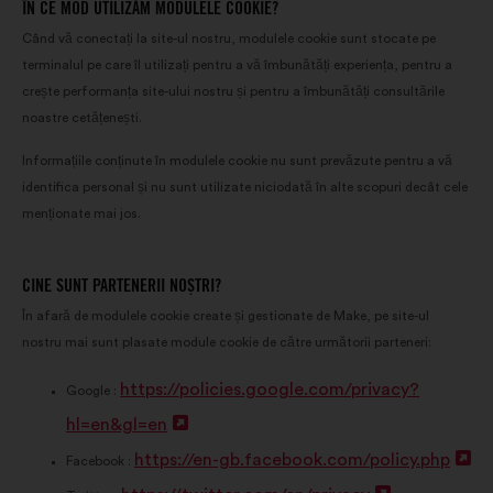
ÎN CE MOD UTILIZĂM MODULELE COOKIE?
Când vă conectați la site-ul nostru, modulele cookie sunt stocate pe
terminalul pe care îl utilizați pentru a vă îmbunătăți experiența, pentru a
crește performanța site-ului nostru și pentru a îmbunătăți consultările
noastre cetățenești.
Informațiile conținute în modulele cookie nu sunt prevăzute pentru a vă
identifica personal și nu sunt utilizate niciodată în alte scopuri decât cele
menționate mai jos.
CINE SUNT PARTENERII NOȘTRI?
În afară de modulele cookie create și gestionate de Make, pe site-ul
nostru mai sunt plasate module cookie de către următorii parteneri:
https://policies.google.com/privacy?
Google :
hl=en&gl=en
D
https://en-gb.facebook.com/policy.php
e
D
Facebook :