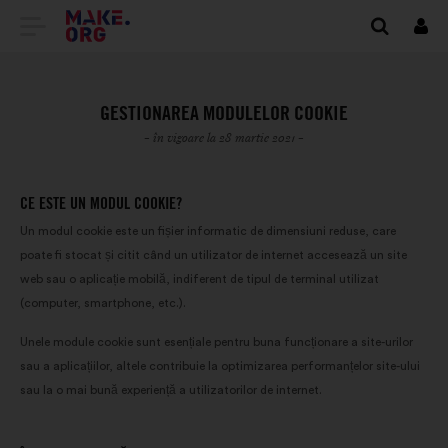
DIRECȚIONARE
Cone
SPRE
PRIMA
GESTIONAREA MODULELOR COOKIE
PAGINĂ
- în vigoare la 28 martie 2021 -
A
CE ESTE UN MODUL COOKIE?
SITE-
Un modul cookie este un fișier informatic de dimensiuni reduse, care
ULUI
poate fi stocat și citit când un utilizator de internet accesează un site
web sau o aplicație mobilă, indiferent de tipul de terminal utilizat
MAKE.ORG
(computer, smartphone, etc.).
Unele module cookie sunt esențiale pentru buna funcționare a site-urilor
sau a aplicațiilor, altele contribuie la optimizarea performanțelor site-ului
sau la o mai bună experiență a utilizatorilor de internet.