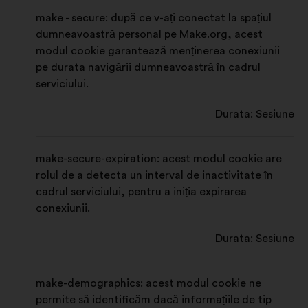
t
f
-
o
make - secure: după ce v-ați conectat la spațiul
r
i
o
f
dumneavoastră personal pe Make.org, acest
-
l
f
i
modul cookie garantează menținerea conexiunii
pe durata navigării dumneavoastră în cadrul
o
ă
i
l
serviciului.
f
n
l
ă
i
o
ă
n
Durata: Sesiune
l
u
n
o
ă
ă
o
u
make-secure-expiration: acest modul cookie are
rolul de a detecta un interval de inactivitate în
n
u
ă
cadrul serviciului, pentru a iniția expirarea
o
ă
conexiunii.
u
Durata: Sesiune
ă
make-demographics: acest modul cookie ne
permite să identificăm dacă informațiile de tip