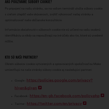
AKO POUŽÍVAME SÚBORY COOKIE?
Po pripojení na našu stránku, sa na vašom termináli uložia súbory cookie
s cieľom zlepšiť vaše skúsenosti, zvýšiť výkonnosť našej stránky a
optimalizovať naše občianske konzultácie.
Informácie obsiahnuté v súboroch cookie nie sú určené na vašu osobnú
identifikáciu a nikdy sa nepoužívajú na iné účely ako tie, ktoré sú uvedené
nižšie.
KTO SÚ NAŠI PARTNERI?
Okrem súborov cookie vytvorených a spravovaných spoločnosťou Make
umiestňujú na naše stránky súbory cookie aj nasledujúci partneri:
https://policies.google.com/privacy?
Google :
hl=en&gl=en
O
https://en-gb.facebook.com/policy.php
t
O
Facebook :
https://twitter.com/en/privacy
v
O
t
Twitter :