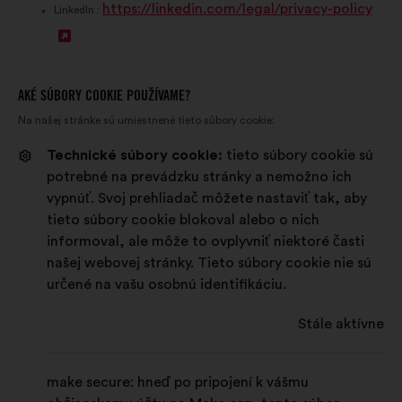
https://linkedin.com/legal/privacy-policy
o
t
v
LinkedIn :
O
r
v
o
t
e
o
r
v
n
r
e
AKÉ SÚBORY COOKIE POUŽÍVAME?
Na našej stránke sú umiestnené tieto súbory cookie:
o
i
e
n
r
e
n
i
Technické súbory cookie:
tieto súbory cookie sú
potrebné na prevádzku stránky a nemožno ich
e
n
i
e
vypnúť. Svoj prehliadač môžete nastaviť tak, aby
n
a
e
n
tieto súbory cookie blokoval alebo o nich
i
n
n
a
informoval, ale môže to ovplyvniť niektoré časti
našej webovej stránky. Tieto súbory cookie nie sú
e
o
a
n
určené na vašu osobnú identifikáciu.
n
v
n
o
Stále aktívne
a
e
o
v
n
j
v
e
make secure: hneď po pripojení k vášmu
o
k
e
j