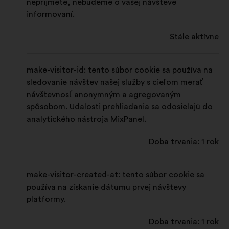
neprijmete, nebudeme o vašej návšteve
Štatistické:
súbory cookie na
informovaní.
obohatenie analýzy vašich
občianskych konzultácií súhrnným
Stále aktívne
spôsobom
Sociálne siete:
súbory cookie,
make-visitor-id: tento súbor cookie sa používa na
ktoré nám pomáhajú optimalizovať
sledovanie návštev našej služby s cieľom merať
náš dopad prostredníctvom
návštevnosť anonymným a agregovaným
sociálnych sieti
spôsobom. Udalosti prehliadania sa odosielajú do
analytického nástroja MixPanel.
Doba trvania: 1 rok
make-visitor-created-at: tento súbor cookie sa
používa na získanie dátumu prvej návštevy
platformy.
Doba trvania: 1 rok