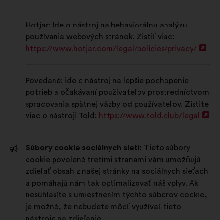
Hotjar: Ide o nástroj na behaviorálnu analýzu
používania webových stránok. Zistiť viac:
https://www.hotjar.com/legal/policies/privacy/
Otv
na
nov
Povedané: ide o nástroj na lepšie pochopenie
kar
potrieb a očakávaní používateľov prostredníctvom
spracovania spätnej väzby od používateľov. Zistite
viac o nástroji Told:
https://www.told.club/legal
Ot
na
no
Súbory cookie sociálnych sietí:
Tieto súbory
ka
cookie povolené tretími stranami vám umožňujú
zdieľať obsah z našej stránky na sociálnych sieťach
a pomáhajú nám tak optimalizovať náš vplyv. Ak
nesúhlasíte s umiestnením týchto súborov cookie,
je možné, že nebudete môcť využívať tieto
nástroje na zdieľanie.