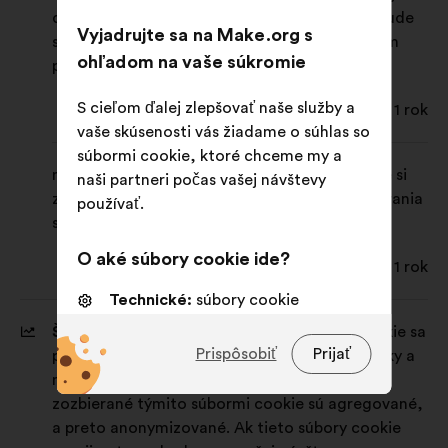
do osobného účtu na Make.org identifikuje. Bude
Vyjadrujte sa na Make.org s
slúžiť na opätovné prihlásenie prostredníctvom
ohľadom na vaše súkromie
predvyplnenia vašich prihlasovacích údajov.
S cieľom ďalej zlepšovať naše služby a
Doba trvania: 1 rok
vaše skúsenosti vás žiadame o súhlas so
súbormi cookie, ktoré chceme my a
make-cookie-preferences: tento súbor cookie si
naši partneri počas vašej návštevy
zapamätá vaše preferencie týkajúce sa používania
používať.
súborov cookie v našej službe.
O aké súbory cookie ide?
Doba trvania: 1 rok
Technické:
súbory cookie
nevyhnutné na fungovanie webovej
Štatistické súbory cookie:
Tieto súbory cookie sa
stránky
Prispôsobiť
Prijať
používajú na analýzu návštevnosti našej stránky a
na zlepšenie jej výkonu. Všetky informácie
Preferenčné:
súbory cookie na
zozbierané týmito súbormi cookie sú agregované,
zlepšenie vášho zážitku pre
a preto anonymizované. Ak tieto súbory cookie
návšteve webu