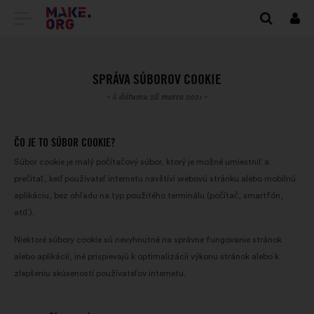
PREJSŤ
Prihl
sa
NA
DOMOVSKÚ
SPRÁVA SÚBOROV COOKIE
STRÁNKU
- k dátumu 28 marca 2021 -
MAKE.ORG
ČO JE TO SÚBOR COOKIE?
Súbor cookie je malý počítačový súbor, ktorý je možné umiestniť a
prečítať, keď používateľ internetu navštívi webovú stránku alebo mobilnú
aplikáciu, bez ohľadu na typ použitého terminálu (počítač, smartfón,
atď.).
Niektoré súbory cookie sú nevyhnutné na správne fungovanie stránok
alebo aplikácií, iné prispievajú k optimalizácii výkonu stránok alebo k
zlepšeniu skúseností používateľov internetu.