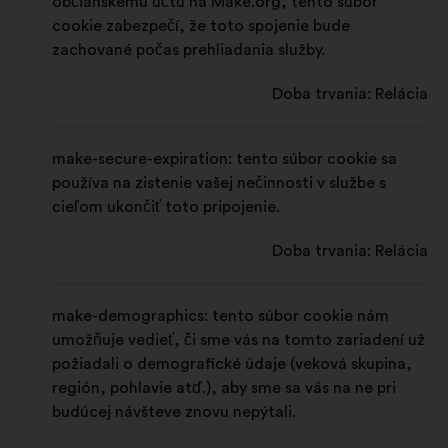
občianskemu účtu na Make.org, tento súbor
v
a
j
k
cookie zabezpečí, že toto spojenie bude
e
r
k
a
zachované počas prehliadania služby.
j
t
a
r
Doba trvania: Relácia
k
e
r
t
a
t
e
make-secure-expiration: tento súbor cookie sa
r
e
používa na zistenie vašej nečinnosti v službe s
t
cieľom ukončiť toto pripojenie.
e
Doba trvania: Relácia
make-demographics: tento súbor cookie nám
umožňuje vedieť, či sme vás na tomto zariadení už
požiadali o demografické údaje (veková skupina,
región, pohlavie atď.), aby sme sa vás na ne pri
budúcej návšteve znovu nepýtali.