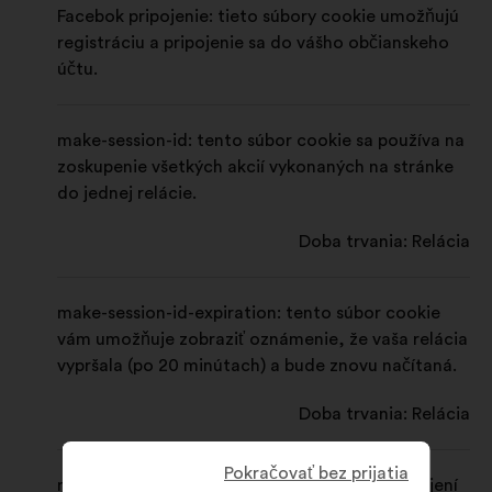
Facebok pripojenie: tieto súbory cookie umožňujú
registráciu a pripojenie sa do vášho občianskeho
účtu.
make-session-id: tento súbor cookie sa používa na
zoskupenie všetkých akcií vykonaných na stránke
do jednej relácie.
Doba trvania: Relácia
make-session-id-expiration: tento súbor cookie
vám umožňuje zobraziť oznámenie, že vaša relácia
vypršala (po 20 minútach) a bude znovu načítaná.
Doba trvania: Relácia
Pokračovať bez prijatia
make-user-id: tento súbor cookie vás po pripojení