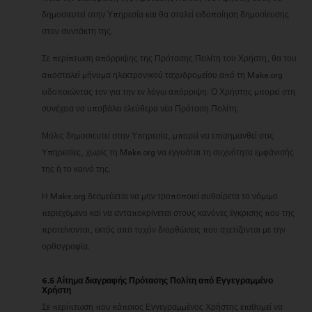
δημοσιευτεί στην Υπηρεσία και θα σταλεί ειδοποίηση δημοσίευσης
στον συντάκτη της.
Σε περίπτωση απόρριψης της Πρότασης Πολίτη του Χρήστη, θα του
αποσταλεί μήνυμα ηλεκτρονικού ταχυδρομείου από τη Make.org
ειδοποιώντας τον για την εν λόγω απόρριψη. Ο Χρήστης μπορεί στη
συνέχεια να υποβάλει ελεύθερα νέα Πρόταση Πολίτη.
Μόλις δημοσιευτεί στην Υπηρεσία, μπορεί να επισημανθεί στις
Υπηρεσίες, χωρίς τη Make.org να εγγυάται τη συχνότητα εμφάνισής
της ή το κοινό της.
Η Make.org δεσμεύεται να μην τροποποιεί αυθαίρετα το νόμιμο
περιεχόμενο και να ανταποκρίνεται στους κανόνες έγκρισης που της
προτείνονται, εκτός από τυχόν διορθώσεις που σχετίζονται με την
ορθογραφία.
6.5 Αίτημα διαγραφής Πρότασης Πολίτη από Εγγεγραμμένο
Χρήστη
Σε περίπτωση που κάποιος Εγγεγραμμένος Χρήστης επιθυμεί να