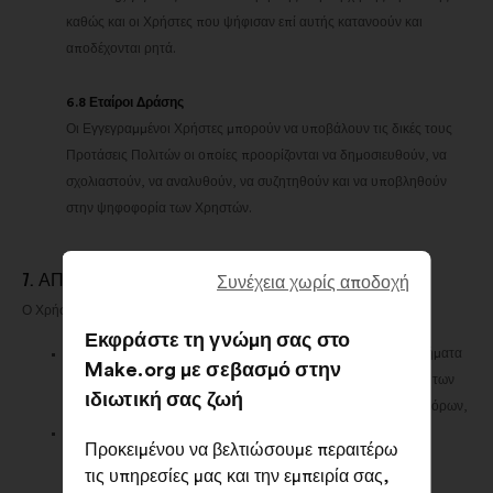
καθώς και οι Χρήστες που ψήφισαν επί αυτής κατανοούν και
αποδέχονται ρητά.
6.8 Εταίροι Δράσης
Οι Εγγεγραμμένοι Χρήστες μπορούν να υποβάλουν τις δικές τους
Προτάσεις Πολιτών οι οποίες προορίζονται να δημοσιευθούν, να
σχολιαστούν, να αναλυθούν, να συζητηθούν και να υποβληθούν
στην ψηφοφορία των Χρηστών.
7. ΑΠΟΔΕΙΚΤΙΚΆ ΜΈΣΑ
Συνέχεια χωρίς αποδοχή
Ο Χρήστης αναγνωρίζει και αποδέχεται ρητά:
Εκφράστε τη γνώμη σας στο
ότι τα δεδομένα που συλλέγονται στον ιστότοπο και στα συστήματα
Make.org με σεβασμό στην
τεχνολογίας πληροφοριών της Make.org αποτελούν απόδειξη των
ιδιωτική σας ζωή
πράξεων που πραγματοποιούνται στο πλαίσιο των παρόντων όρων,
ότι τα στοιχεία αυτά αποτελούν το μόνο αποδεικτικό μέσο που
Προκειμένου να βελτιώσουμε περαιτέρω
γίνεται δεκτό από τα μέρη.
τις υπηρεσίες μας και την εμπειρία σας,