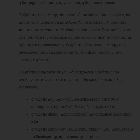
ή δυσφημούν κόμματα, οργανισμούς ή δημόσια πρόσωπα.
Ο Χρήστης είναι επίσης αποκλειστικά υπεύθυνος για τις σχέσεις που
μπορεί να δημιουργήσει με άλλους Χρήστες και τις πληροφορίες
που τους κοινοποιεί στο πλαίσιο των Υπηρεσιών. Είναι καθήκον του
να επιδεικνύει την κατάλληλη σύνεση και διακριτικότητα σε αυτές τις
σχέσεις και τις επικοινωνίες. Ο Χρήστης δεσμεύεται, επίσης, στις
συναλλαγές του με άλλους Χρήστες, να σέβεται τους συνήθεις
κανόνες ευγένειας.
Ο Χρήστης δεσμεύεται να μην κάνει σχόλια ή προτάσεις που
αντιβαίνουν στον νόμο και τα χρηστά ήθη και ειδικότερα, όλως
ενδεικτικώς:
δηλώσεις που υποκινούν φυλετικό μίσος, ρατσιστικά,
αντισημιτικά, ομοφοβικά, ξενοφοβικά σχόλια κ.λπ.,
δηλώσεις βίαιου, πορνογραφικού, παιδοφιλικού χαρακτήρα
κ.λπ.,
δηλώσεις καταχρηστικές, δυσφημιστικές ή που προσβάλλουν
το δικαίωμα της προσωπικότητας τρίτων,