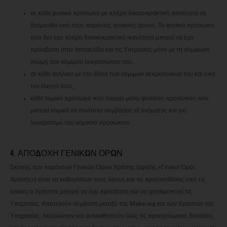
σε κάθε φυσικό πρόσωπο με πλήρη δικαιοπρακτική ικανότητα να
δεσμευθεί υπό τους παρόντες γενικούς όρους. Το φυσικό πρόσωπο
που δεν έχει πλήρη δικαιοπρακτική ικανότητα μπορεί να έχει
πρόσβαση στην Ιστοσελίδα και τις Υπηρεσίες μόνο με τη σύμφωνη
γνώμη του νόμιμου εκπροσώπου του,
σε κάθε ανήλικο με την άδεια των νόμιμων εκπροσώπων του και υπό
τον έλεγχό τους,
κάθε νομικό πρόσωπο που ενεργεί μέσω φυσικού προσώπου που
μπορεί νομικά να συνάπτει συμβάσεις εξ ονόματος και για
λογαριασμό του νομικού προσώπου.
4. ΑΠΟΔΟΧΉ ΓΕΝΙΚΏΝ ΌΡΩΝ
Σκοπός των παρόντων Γενικών Όρων Χρήσης (εφεξής «Γενικοί Όροι
Χρήσης») είναι να καθορίσουν τους όρους και τις προϋποθέσεις υπό τις
οποίες ο Χρήστης μπορεί να έχει πρόσβαση και να χρησιμοποιεί τις
Υπηρεσίες. Αποτελούν σύμβαση μεταξύ της Make.org και των Χρηστών της
Υπηρεσίας. Ακυρώνουν και αντικαθιστούν όλες τις προηγούμενες διατάξεις