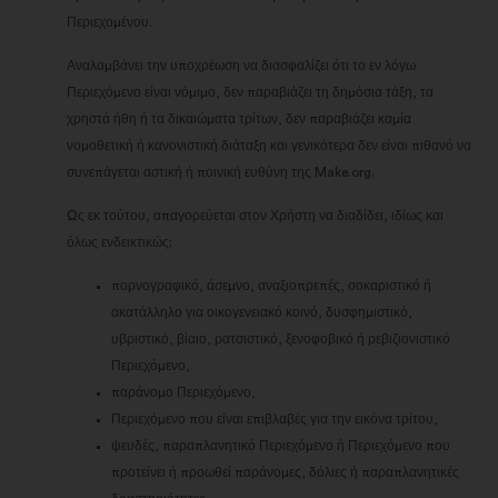
Περιεχομένου.
Αναλαμβάνει την υποχρέωση να διασφαλίζει ότι το εν λόγω
Περιεχόμενο είναι νόμιμο, δεν παραβιάζει τη δημόσια τάξη, τα
χρηστά ήθη ή τα δικαιώματα τρίτων, δεν παραβιάζει καμία
νομοθετική ή κανονιστική διάταξη και γενικότερα δεν είναι πιθανό να
συνεπάγεται αστική ή ποινική ευθύνη της Make.org.
Ως εκ τούτου, απαγορεύεται στον Χρήστη να διαδίδει, ιδίως και
όλως ενδεικτικώς:
πορνογραφικό, άσεμνο, αναξιοπρεπές, σοκαριστικό ή
ακατάλληλο για οικογενειακό κοινό, δυσφημιστικό,
υβριστικό, βίαιο, ρατσιστικό, ξενοφοβικό ή ρεβιζιονιστικό
Περιεχόμενο,
παράνομο Περιεχόμενο,
Περιεχόμενο που είναι επιβλαβές για την εικόνα τρίτου,
ψευδές, παραπλανητικό Περιεχόμενο ή Περιεχόμενο που
προτείνει ή προωθεί παράνομες, δόλιες ή παραπλανητικές