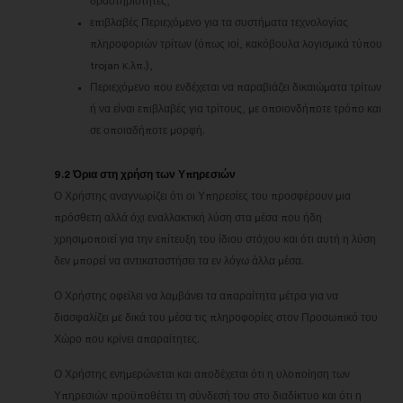
δραστηριότητες,
επιβλαβές Περιεχόμενο για τα συστήματα τεχνολογίας
πληροφοριών τρίτων (όπως ιοί, κακόβουλα λογισμικά τύπου
trojan κ.λπ.),
Περιεχόμενο που ενδέχεται να παραβιάζει δικαιώματα τρίτων
ή να είναι επιβλαβές για τρίτους, με οποιονδήποτε τρόπο και
σε οποιαδήποτε μορφή.
9.2 Όρια στη χρήση των Υπηρεσιών
Ο Χρήστης αναγνωρίζει ότι οι Υπηρεσίες του προσφέρουν μια
πρόσθετη αλλά όχι εναλλακτική λύση στα μέσα που ήδη
χρησιμοποιεί για την επίτευξη του ίδιου στόχου και ότι αυτή η λύση
δεν μπορεί να αντικαταστήσει τα εν λόγω άλλα μέσα.
Ο Χρήστης οφείλει να λαμβάνει τα απαραίτητα μέτρα για να
διασφαλίζει με δικά του μέσα τις πληροφορίες στον Προσωπικό του
Χώρο που κρίνει απαραίτητες.
Ο Χρήστης ενημερώνεται και αποδέχεται ότι η υλοποίηση των
Υπηρεσιών προϋποθέτει τη σύνδεσή του στο διαδίκτυο και ότι η