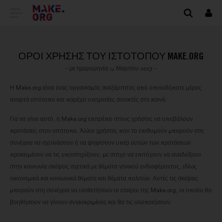
ΜΕΤΆΒΑΣΗ
Συν
ΣΤΗΝ
ΑΡΧΙΚΉ
ΌΡΟΙ ΧΡΉΣΗΣ ΤΟΥ ΙΣΤΌΤΟΠΟΥ MAKE.ORG
ΣΕΛΊΔΑ
- με ημερομηνία 14 Μαρτίου 2023 -
ΤΟΥ
Η Make.org είναι ένας οργανισμός ανεξάρτητος από οποιοδήποτε μέρος
αναρτά ιστότοπο και παρέχει υπηρεσίες ανοικτές στο κοινό.
MAKE.ORG
Για να γίνει αυτό, η Make.org επιτρέπει στους χρήστες να υποβάλουν
προτάσεις στον ιστότοπο. Άλλοι χρήστες που το επιθυμούν μπορούν στη
συνέχεια να σχολιάσουν ή να ψηφίσουν υπέρ αυτών των προτάσεων
προκειμένου να τις υποστηρίξουν, με στόχο να επιτύχουν να αναδείξουν
στην κοινωνία σκέψεις σχετικά με θέματα γενικού ενδιαφέροντος, ιδίως
οικονομικά και κοινωνικά θέματα και θέματα πολιτών. Αυτές τις σκέψεις
μπορούν στη συνέχεια να υιοθετήσουν οι εταίροι της Make.org, οι οποίοι θα
βοηθήσουν να γίνουν συγκεκριμένες και θα τις υλοποιήσουν.