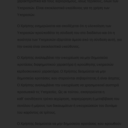
χαρακτηριστικά και τους περιορισμούς, ιδίως τεχνικούς, όλων των
cookies που μας βοηθούν να
Υπηρεσιών. Είναι αποκλειστικά υπεύθυνος για τη χρήση των
βελτιστοποιήσουμε τον αντίκτυπό
Υπηρεσιών.
μας στα μέσα κοινωνικής δικτύωσης
Ο Χρήστης ενημερώνεται και αποδέχεται ότι η υλοποίηση των
Υπηρεσιών προϋποθέτει τη σύνδεσή του στο διαδίκτυο και ότι η
ποιότητα των Υπηρεσιών εξαρτάται άμεσα από τη σύνδεση αυτή, για
την οποία είναι αποκλειστικά υπεύθυνος.
Ο Χρήστης αναλαμβάνει την υποχρέωση να μην δημοσιεύει
προτάσεις διαφημιστικού χαρακτήρα ή προώθησης υπηρεσιών
κερδοσκοπικού χαρακτήρα. Ο Χρήστης δεσμεύεται να μην
δημοσιεύει προτάσεις που στερούνται σοβαρότητας ή είναι άσχετες.
Ο Χρήστης αναλαμβάνει την υποχρέωση να χρησιμοποιεί αυστηρά
προσωπικά τις Υπηρεσίες. Ως εκ τούτου, απαγορεύεται η
καθ’ οιονδήποτε τρόπο εκχώρηση, παραχώρηση ή μεταβίβαση του
συνόλου ή μέρους των δικαιωμάτων ή υποχρεώσεών του δυνάμει
του παρόντος σε τρίτους.
Ο Χρήστης δεσμεύεται να μην δημοσιεύει προτάσεις που προωθούν