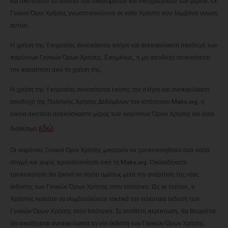
και αποτελούν το σύνολο των δικαιωμάτων και υποχρεώσεων των μερών. Οι
Γενικοί Όροι Χρήσης γνωστοποιούνται σε κάθε Χρήστη που λαμβάνει γνώση
αυτών.
Η χρήση της Υπηρεσίας συνεπάγεται πλήρη και ανεπιφύλακτη αποδοχή των
παρόντων Γενικών Όρων Χρήσης. Επομένως, η μη αποδοχή συνεπάγεται
την παραίτηση από τη χρήση της.
Η χρήση της Υπηρεσίας συνεπάγεται επίσης την πλήρη και ανεπιφύλακτη
αποδοχή της Πολιτικής Χρήσης Δεδομένων του ιστότοπου Make.org, η
οποία αποτελεί αναπόσπαστο μέρος των παρόντων Όρων Χρήσης και είναι
εδώ
διαθέσιμη
.
Οι παρόντες Γενικοί Όροι Χρήσης μπορούν να τροποποιηθούν ανά πάσα
στιγμή και χωρίς προειδοποίηση από τη Make.org. Οποιαδήποτε
τροποποίηση θα ξεκινά να ισχύει αμέσως μετά την ανάρτηση της νέας
έκδοσης των Γενικών Όρων Χρήσης στον Ιστότοπο. Ως εκ τούτου, ο
Χρήστης καλείται να συμβουλεύεται τακτικά την τελευταία έκδοση των
Γενικών Όρων Χρήσης στον Ιστότοπο. Σε αντίθετη περίπτωση, θα θεωρείται
ότι αποδέχεται ανεπιφύλακτα τη νέα έκδοση των Γενικών Όρων Χρήσης.