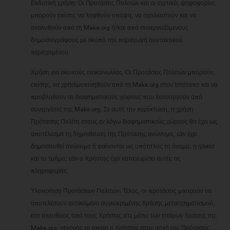
Εκδοτική χρήση: Οι Προτάσεις Πολιτών και οι σχετικές ψηφοφορίες
μπορούν επίσης να ληφθούν υπόψη, να σχολιαστούν και να
αναλυθούν από τη Make.org ή/και από συνεργαζόμενους
δημοσιογράφους με σκοπό την παραγωγή συντακτικού
περιεχομένου.
Χρήση για σκοπούς επικοινωνίας: Οι Προτάσεις Πολιτών μπορούν,
επίσης, να χρησιμοποιηθούν από τη Make.org στον Ιστότοπο και να
προβληθούν σε διαφημιστικούς χώρους που λειτουργούν από
συνεργάτες της Make.org. Σε αυτή την περίπτωση, η χρήση
Πρότασης Πολίτη στους εν λόγω διαφημιστικούς χώρους θα έχει ως
αποτέλεσμα τη δημοσίευση της Πρότασης ανώνυμα, εάν έχει
δημοσιευθεί ανώνυμα ή φαίνονται ως υπότιτλος το όνομα, η ηλικία
και το τμήμα, εάν ο Χρήστης έχει καταχωρίσει αυτές τις
πληροφορίες.
Υλοποίηση Προτάσεων Πολιτών: Τέλος, οι προτάσεις μπορούν να
αποτελέσουν αντικείμενο συγκεκριμένης δράσης μετασχηματισμού,
είτε απευθείας από τους Χρήστες είτε μέσω των εταίρων δράσης της
Make.org, γεγονός το οποίο ο Χρήστης στην αρχή της Πρότασης