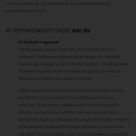
ιστότοπο, καθώς και στις πληροφορίες που φιλοξενούνται ή/και
κοινοποιούνται σε αυτές.
11. ΠΕΡΙΟΡΙΣΜΟΊ ΕΓΓΎΗΣΗΣ MAKE.ORG
11.1 Ποιότητα Υπηρεσιών
Η Make.org δεν μπορεί να εγγυηθεί ότι η Υπηρεσία θα είναι
αδιάλειπτη. Η Make.org αναλαμβάνει να παρέχει την Υπηρεσία
επιμελώς και σύμφωνα με τους κανόνες της τέχνης, υπενθυμίζοντας
ότι πρόκειται αποκλειστικά για υποχρέωση μέσων, την οποία οι
Χρήστες αναγνωρίζουν και αποδέχονται ρητά.
Η Make.org αναλαμβάνει να διενεργεί τακτικούς ελέγχους για την
επαλήθευση της λειτουργίας και της προσβασιμότητας του
ιστότοπου. Ως εκ τούτου, η Make.org διατηρεί το δικαίωμα να
διακόψει προσωρινά την πρόσβαση στον ιστότοπο για λόγους
συντήρησης. Ομοίως, η Make.org δεν μπορεί να θεωρηθεί υπεύθυνη
για προσωρινές δυσκολίες ή αδυναμία πρόσβασης στον ιστότοπο
που οφείλονται σε εξωτερικές προς αυτήν περιστάσεις, ανωτέρα βία