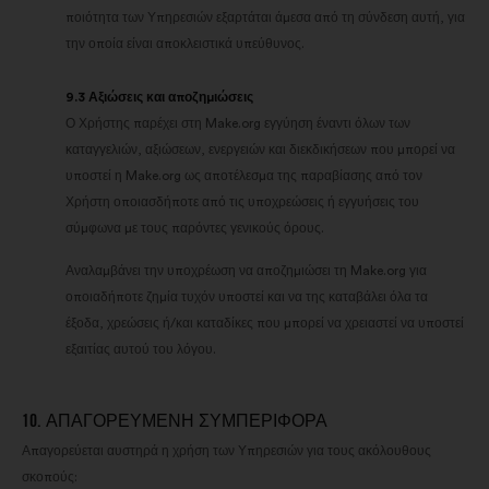
ποιότητα των Υπηρεσιών εξαρτάται άμεσα από τη σύνδεση αυτή, για
την οποία είναι αποκλειστικά υπεύθυνος.
9.3 Αξιώσεις και αποζημιώσεις
Ο Χρήστης παρέχει στη Make.org εγγύηση έναντι όλων των
καταγγελιών, αξιώσεων, ενεργειών και διεκδικήσεων που μπορεί να
υποστεί η Make.org ως αποτέλεσμα της παραβίασης από τον
Χρήστη οποιασδήποτε από τις υποχρεώσεις ή εγγυήσεις του
σύμφωνα με τους παρόντες γενικούς όρους.
Αναλαμβάνει την υποχρέωση να αποζημιώσει τη Make.org για
οποιαδήποτε ζημία τυχόν υποστεί και να της καταβάλει όλα τα
έξοδα, χρεώσεις ή/και καταδίκες που μπορεί να χρειαστεί να υποστεί
εξαιτίας αυτού του λόγου.
10. ΑΠΑΓΟΡΕΥΜΈΝΗ ΣΥΜΠΕΡΙΦΟΡΆ
Απαγορεύεται αυστηρά η χρήση των Υπηρεσιών για τους ακόλουθους
σκοπούς: