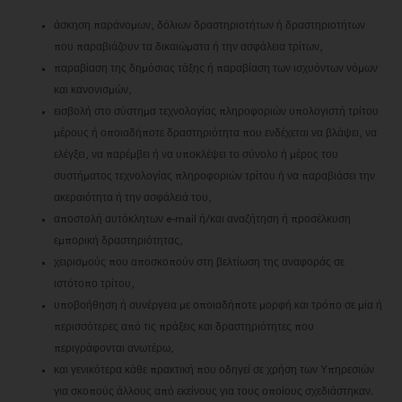
άσκηση παράνομων, δόλιων δραστηριοτήτων ή δραστηριοτήτων
που παραβιάζουν τα δικαιώματα ή την ασφάλεια τρίτων,
παραβίαση της δημόσιας τάξης ή παραβίαση των ισχυόντων νόμων
και κανονισμών,
εισβολή στο σύστημα τεχνολογίας πληροφοριών υπολογιστή τρίτου
μέρους ή οποιαδήποτε δραστηριότητα που ενδέχεται να βλάψει, να
ελέγξει, να παρέμβει ή να υποκλέψει το σύνολο ή μέρος του
συστήματος τεχνολογίας πληροφοριών τρίτου ή να παραβιάσει την
ακεραιότητα ή την ασφάλειά του,
αποστολή αυτόκλητων e-mail ή/και αναζήτηση ή προσέλκυση
εμπορική δραστηριότητας,
χειρισμούς που αποσκοπούν στη βελτίωση της αναφοράς σε
ιστότοπο τρίτου,
υποβοήθηση ή συνέργεια με οποιαδήποτε μορφή και τρόπο σε μία ή
περισσότερες από τις πράξεις και δραστηριότητες που
περιγράφονται ανωτέρω,
και γενικότερα κάθε πρακτική που οδηγεί σε χρήση των Υπηρεσιών
για σκοπούς άλλους από εκείνους για τους οποίους σχεδιάστηκαν.