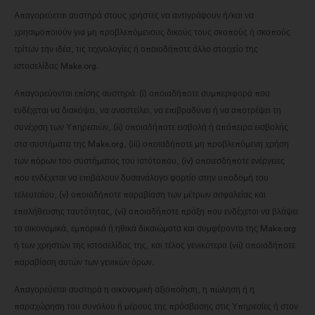
Απαγορεύεται αυστηρά στους χρήστες να αντιγράφουν ή/και να
χρησιμοποιούν για μη προβλεπόμενους δικούς τους σκοπούς ή σκοπούς
τρίτων την ιδέα, τις τεχνολογίες ή οποιοδήποτε άλλο στοιχείο της
ιστοσελίδας Make.org.
Απαγορεύονται επίσης αυστηρά: (i) οποιαδήποτε συμπεριφορά που
ενδέχεται να διακόψει, να αναστείλει, να επιβραδύνει ή να αποτρέψει τη
συνέχιση των Υπηρεσιών, (ii) οποιαδήποτε εισβολή ή απόπειρα εισβολής
στα συστήματα της Make.org, (iii) οποιαδήποτε μη προβλεπόμενη χρήση
των πόρων του συστήματος του ιστότοπου, (iv) οποιεσδήποτε ενέργειες
που ενδέχεται να επιβάλουν δυσανάλογο φορτίο στην υποδομή του
τελευταίου, (v) οποιαδήποτε παραβίαση των μέτρων ασφαλείας και
επαλήθευσης ταυτότητας, (vi) οποιαδήποτε πράξη που ενδέχεται να βλάψει
τα οικονομικά, εμπορικά ή ηθικά δικαιώματα και συμφέροντα της Make.org
ή των χρηστών της ιστοσελίδας της, και τέλος γενικότερα (vii) οποιαδήποτε
παραβίαση αυτών των γενικών όρων.
Απαγορεύεται αυστηρά η οικονομική αξιοποίηση, η πώληση ή η
παραχώρηση του συνόλου ή μέρους της πρόσβασης στις Υπηρεσίες ή στον