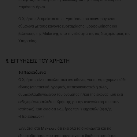
παρόντων όρων.
Ο Χρήστης δεσμεύεται ότι οι προτάσεις του αναπαράγονται
σύμφωνα με τους κανόνες ευρετηρίασης, μορφοποίησης και
βελτίωσης της Make.org, υπό την ιδιότητά της ως διαχειρίστριας της
Υπηρεσίας.
9. ΕΓΓΥΉΣΕΙΣ ΤΟΥ ΧΡΉΣΤΗ
9.1 Περιεχόμενα
Ο Χρήστης είναι αποκλειστικά υπεύθυνος για το περιεχόμενο κάθε
είδους (συντακτικό, γραφικό, οπτικοακουστικό ή άλλο,
συμπεριλαμβανομένου του ονόματος ή/και της εικόνας που έχει
ενδεχομένως επιλέξει ο Χρήστης για την αναγνώρισή του στον
ιστότοπο) που διαδίδει ως μέρος των Υπηρεσιών (εφεξής
«Περιεχόμενο»).
Εγγυάται στη Make.org ότι έχει όλα τα δικαιώματα και τις
εξουσιοδοτήσεις που απαιτούνται για τη διάδοση αυτού του