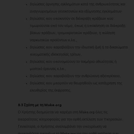
δηλώσεις άρνησης εγκλημάτων κατά της ανθρωπότητας και
αναγνωρισμένων γενοκτονιών και εξύμνησης εγκλημάτων·
δηλώσεις που υποκινούν σε διάπραξη πράξεων που
τιμωρούνται από τον νόμο, όπως η υποκίνηση σε διάπραξη
βίαιων πράξεων, τρομοκρατικών πράξεων, η πώληση
ναρκωτικών προϊόντων κ.λπ.,
δηλώσεις που παραβιάζουν την ιδιωτική ζωή ή τα δικαιώματα
πνευματικής ιδιοκτησίας τρίτων,
δηλώσεις που υπονομεύουν το τεκμήριο αθωότητας ή
μυστικό έρευνας κ.λπ.,
δηλώσεις που παραβιάζουν την ανθρώπινη αξιοπρέπεια,
δηλώσεις που μπορούν να θεωρηθούν ως κατάχρηση της
ελευθερίας της έκφρασης.
8.3 Σχέση με τη Make.org
Ο Χρήστης δεσμεύεται να παρέχει στη Make.org όλες τις
απαραίτητες πληροφορίες για την ορθή εκτέλεση των Υπηρεσιών.
Γενικότερα, ο Χρήστης αναλαμβάνει την υποχρέωση να
συνεργάζεται ενεργά με τη Make.org για την ορθή εκτέλεση των