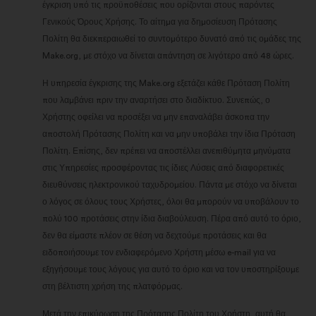
έγκριση υπό τις προϋποθέσεις που ορίζονται στους παρόντες
Γενικούς Όρους Χρήσης. Το αίτημα για δημοσίευση Πρότασης
Πολίτη θα διεκπεραιωθεί το συντομότερο δυνατό από τις ομάδες της
Make.org, με στόχο να δίνεται απάντηση σε λιγότερο από 48 ώρες.
Η υπηρεσία έγκρισης της Make.org εξετάζει κάθε Πρόταση Πολίτη
που λαμβάνει πριν την αναρτήσει στο διαδίκτυο. Συνεπώς, ο
Χρήστης οφείλει να προσέξει να μην επαναλάβει άσκοπα την
αποστολή Πρότασης Πολίτη και να μην υποβάλει την ίδια Πρόταση
Πολίτη. Επίσης, δεν πρέπει να αποστέλλει ανεπιθύμητα μηνύματα
στις Υπηρεσίες προσφέροντας τις ίδιες Λύσεις από διαφορετικές
διευθύνσεις ηλεκτρονικού ταχυδρομείου. Πάντα με στόχο να δίνεται
ο λόγος σε όλους τους Χρήστες, όλοι θα μπορούν να υποβάλουν το
πολύ 100 προτάσεις στην ίδια διαβούλευση. Πέρα από αυτό το όριο,
δεν θα είμαστε πλέον σε θέση να δεχτούμε προτάσεις και θα
ειδοποιήσουμε τον ενδιαφερόμενο Χρήστη μέσω e-mail για να
εξηγήσουμε τους λόγους για αυτό το όριο και να τον υποστηρίξουμε
στη βέλτιστη χρήση της πλατφόρμας.
Μετά την επικύρωση της Πρότασης Πολίτη του Χρήστη, αυτή θα