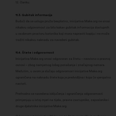
12. članku.
11.3. Gubitak informacija
Budući da se usluga pruža besplatno, inicijativa Make.org ne snosi
nikakvu odgovornost za bilo kakav gubitak informacija dostupnih
u osobnom prostoru korisnika koji mora napraviti kopiju i ne može
tražiti nikakvu naknadu za navedeni gubitak.
11.4. Štete i odgovornost
Inicijativa Make.org snosi odgovoran za štetu – neovisno o pravnoj
osnovi – zbog namjernog lošeg ponašanja i značajnog nemara.
Međutim, u ovom je slučaju odgovornost inicijative Make.org
ograničena na naknadu štete koja je predvidljiva i koja će vjerojatno
nastati.
Prethodno se navedena isključenja i ograničenja odgovornosti
primjenjuju u istoj mjeri na tijela, pravne zastupnike, zaposlenike i
druge djelatnike inicijative Make.org.