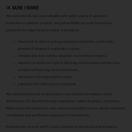
14. KAZNE I RASKID
Ako korisnik krši bilo koje odredbe ovih općih uvjeta ili općenito,
mjerodavne zakone i propise, inicijativa Make.org zadržava pravo
poduzeti sve odgovarajuće mjere, a posebice:
obustaviti ili ukinuti pristup uslugama korisniku, počinitelju
povrede ili kršenja ili sudioniku u njima,
izbrisati bilo koji sadržaj objavljen na mrežnom mjestu,
objaviti na mrežnom mjestu bilo koju informativnu poruku koju
inicijativa Make.org smatra korisnom,
obavijestiti bilo koje dotično tijelo,
pokrenuti bilo kakvi pravni postupak.
Ako općenito korisnik ne ispunjava svoje obveze navedene u ovom
dokumentu i/ili ako krši bilo koji mjerodavni zakon ili propis, inicijativa
Make.org može raskinuti s njim odnos koji podliježe ovim općim uvjetima i
odredbama bez prethodne obavijesti ili formalnosti.
Raskidanjem se ovih općih uvjeta uporabe onemogućava pristupanje