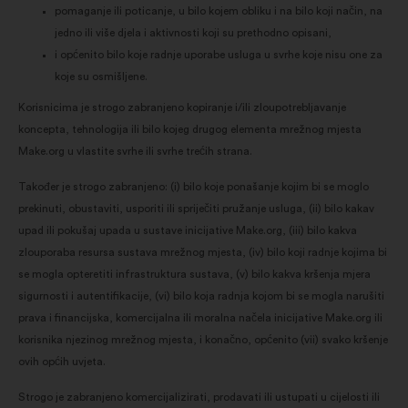
pomaganje ili poticanje, u bilo kojem obliku i na bilo koji način, na
jedno ili više djela i aktivnosti koji su prethodno opisani,
i općenito bilo koje radnje uporabe usluga u svrhe koje nisu one za
koje su osmišljene.
Korisnicima je strogo zabranjeno kopiranje i/ili zloupotrebljavanje
koncepta, tehnologija ili bilo kojeg drugog elementa mrežnog mjesta
Make.org u vlastite svrhe ili svrhe trećih strana.
Također je strogo zabranjeno: (i) bilo koje ponašanje kojim bi se moglo
prekinuti, obustaviti, usporiti ili spriječiti pružanje usluga, (ii) bilo kakav
upad ili pokušaj upada u sustave inicijative Make.org, (iii) bilo kakva
zlouporaba resursa sustava mrežnog mjesta, (iv) bilo koji radnje kojima bi
se mogla opteretiti infrastruktura sustava, (v) bilo kakva kršenja mjera
sigurnosti i autentifikacije, (vi) bilo koja radnja kojom bi se mogla narušiti
prava i financijska, komercijalna ili moralna načela inicijative Make.org ili
korisnika njezinog mrežnog mjesta, i konačno, općenito (vii) svako kršenje
ovih općih uvjeta.
Strogo je zabranjeno komercijalizirati, prodavati ili ustupati u cijelosti ili