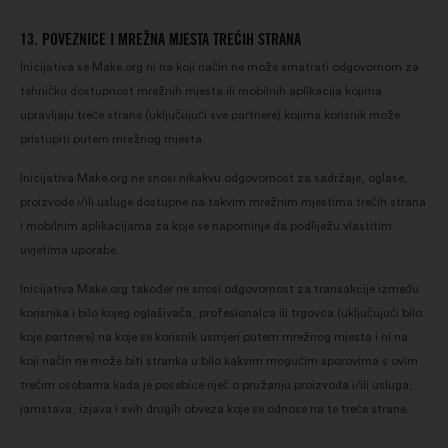
13. POVEZNICE I MREŽNA MJESTA TREĆIH STRANA
Inicijativa se Make.org ni na koji način ne može smatrati odgovornom za
tehničku dostupnost mrežnih mjesta ili mobilnih aplikacija kojima
upravljaju treće strane (uključujući sve partnere) kojima korisnik može
pristupiti putem mrežnog mjesta.
Inicijativa Make.org ne snosi nikakvu odgovornost za sadržaje, oglase,
proizvode i/ili usluge dostupne na takvim mrežnim mjestima trećih strana
i mobilnim aplikacijama za koje se napominje da podliježu vlastitim
uvjetima uporabe.
Inicijativa Make.org također ne snosi odgovornost za transakcije između
korisnika i bilo kojeg oglašivača, profesionalca ili trgovca (uključujući bilo
koje partnere) na koje se korisnik usmjeri putem mrežnog mjesta i ni na
koji način ne može biti stranka u bilo kakvim mogućim sporovima s ovim
trećim osobama kada je posebice riječ o pružanju proizvoda i/ili usluga,
jamstava, izjava i svih drugih obveza koje se odnose na te treće strane.