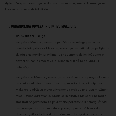
djelomično pristup uslugama ili mrežnom mjestu, kao i informacijama
koje se tamo navode i/ili dijele.
11. OGRANIČENJA OBVEZA INICIJATIVE MAKE.ORG
11.1. Kvaliteta usluge
Inicijativa Make.org ne može jamčiti da se usluga pruža bez
prekida. Inicijativa se Make.org obvezuje pružati uslugu pažljivo i u
skladu s najnovijim pravilima, uz napomenu da je riječ samo o
obvezi pružanja sredstava, što korisnici izričito potvrđuju i
prihvaćaju.
Inicijativa se Make.org obvezuje provoditi redovite provjere kako bi
provjerila rad i dostupnost mrežnog mjesta. Stoga inicijativa
Make.org zadržava pravo privremenog prekida pristupa mrežnom
mjestu zbog održavanja. Stoga se inicijativa Make.org ne može
smatrati odgovornom za privremene poteškoće ili nemogućnosti
pristupanja mrežnom mjestu koje mogu prouzročiti vanjske
okolnosti, viša sila ili prekidi u telekomunikacijskim mrežama.