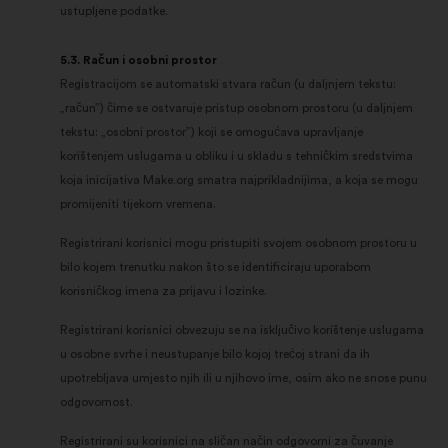
ustupljene podatke.
5.3. Račun i osobni prostor
Registracijom se automatski stvara račun (u daljnjem tekstu:
„račun”) čime se ostvaruje pristup osobnom prostoru (u daljnjem
tekstu: „osobni prostor”) koji se omogućava upravljanje
korištenjem uslugama u obliku i u skladu s tehničkim sredstvima
koja inicijativa Make.org smatra najprikladnijima, a koja se mogu
promijeniti tijekom vremena.
Registrirani korisnici mogu pristupiti svojem osobnom prostoru u
bilo kojem trenutku nakon što se identificiraju uporabom
korisničkog imena za prijavu i lozinke.
Registrirani korisnici obvezuju se na isključivo korištenje uslugama
u osobne svrhe i neustupanje bilo kojoj trećoj strani da ih
upotrebljava umjesto njih ili u njihovo ime, osim ako ne snose punu
odgovornost.
Registrirani su korisnici na sličan način odgovorni za čuvanje