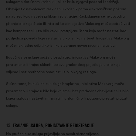
uslugama dotičnom korisniku, ali se brišu njegovi podatci i sadržaji.
Obavijest o navedenom raskidanju korisnik prima elektroničkom poštom
na adresu koju navede prilikom registracije. Raskidanjem se ne dovodi u
pitanje bilo koja šteta ili interesi koje inicijativa Make.org može potraživati
kao kompenzaciju za bilo kakvu pretrpljenu štetu koja može nastati kao
posljedica povreda koje se stavljaju korisniku na teret. Inicijativa Make.org
može naknadno odbiti korisniku stvaranje novog računa na usluzi.
Budući da se usluge pružaju besplatno, inicijativa Make.org može
privremeno ili trajno ukloniti objavu građanskog prijedloga u bilo koje
vrijeme i bez prethodne obavijesti iz bilo kojeg razloga.
Slično tome, budući da su usluge besplatne, inicijativa Make.org može
privremeno ili trajno u bilo koje vrijeme i bez prethodne obavijesti te iz bilo
kojeg razloga nastaviti mijenjati ili djelomično ili potpuno prestati pružati
usluge.
15. TRAJANJE USLUGA, PONIŠTAVANJE REGISTRACIJE
Na pružanje se usluga prijavljuje na neodređeno vrijeme.