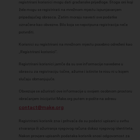
registrirani korisnici mogu dati građanske prijedloge. Stoga oni koji
žele mogu se registrirati na mrežnom mjestu ispunjavanjem
pripadajućeg obrasca. Zatim moraju navesti sve podatke
označene kao obvezne. Bilo koja se nepotpuna registracija neće
potvrditi.
Korisnici su registrirani na mrežnom mjestu posebno određeni kao
„Registrirani korisnici”.
Registrirani korisnici jamče da su sve informacije navedene u
obrascu za registraciju točne, ažurne i istinite te nisu ni u kojem
slučaju obmanjujuće.
Obvezuje se ažurirati ove informacije u svojem osobnom prostoru
obraćanjem inicijativi Make.org putem e-pošte na adresu
contact@make.org
Registrirani korisnik zna i prihvaća da su podatci upisani u svrhu
stvaranja ili ažuriranja njegovog računa dokaz njegovog identiteta.
Nakon provjere upisanih podataka korisnik snosi odgovornost za