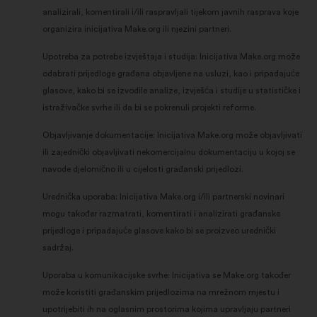
analizirali, komentirali i/ili raspravljali tijekom javnih rasprava koje
organizira inicijativa Make.org ili njezini partneri.
Upotreba za potrebe izvještaja i studija: Inicijativa Make.org može
odabrati prijedloge građana objavljene na usluzi, kao i pripadajuće
glasove, kako bi se izvodile analize, izvješća i studije u statističke i
istraživačke svrhe ili da bi se pokrenuli projekti reforme.
Objavljivanje dokumentacije: Inicijativa Make.org može objavljivati
ili zajednički objavljivati nekomercijalnu dokumentaciju u kojoj se
navode djelomično ili u cijelosti građanski prijedlozi.
Urednička uporaba: Inicijativa Make.org i/ili partnerski novinari
mogu također razmatrati, komentirati i analizirati građanske
prijedloge i pripadajuće glasove kako bi se proizveo urednički
sadržaj.
Uporaba u komunikacijske svrhe: Inicijativa se Make.org također
može koristiti građanskim prijedlozima na mrežnom mjestu i
upotrijebiti ih na oglasnim prostorima kojima upravljaju partneri