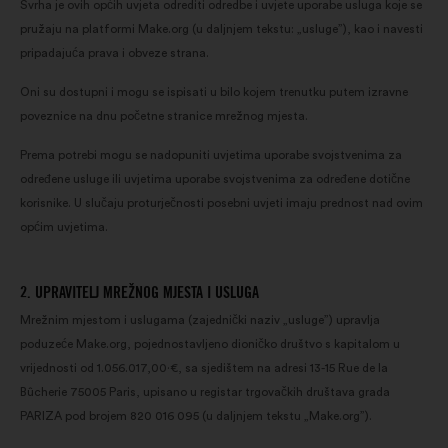
Svrha je ovih općih uvjeta odrediti odredbe i uvjete uporabe usluga koje se
pružaju na platformi Make.org (u daljnjem tekstu: „usluge”), kao i navesti
pripadajuća prava i obveze strana.
Oni su dostupni i mogu se ispisati u bilo kojem trenutku putem izravne
poveznice na dnu početne stranice mrežnog mjesta.
Prema potrebi mogu se nadopuniti uvjetima uporabe svojstvenima za
određene usluge ili uvjetima uporabe svojstvenima za određene dotične
korisnike. U slučaju proturječnosti posebni uvjeti imaju prednost nad ovim
općim uvjetima.
2. UPRAVITELJ MREŽNOG MJESTA I USLUGA
Mrežnim mjestom i uslugama (zajednički naziv „usluge”) upravlja
poduzeće Make.org, pojednostavljeno dioničko društvo s kapitalom u
vrijednosti od 1.056.017,00·€, sa sjedištem na adresi 13-15 Rue de la
Bûcherie 75005 Paris, upisano u registar trgovačkih društava grada
PARIZA pod brojem 820 016 095 (u daljnjem tekstu „Make.org”).