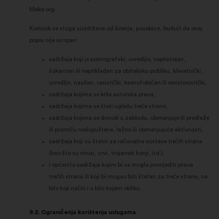
Make.org.
Korisnik se stoga suzdržava od širenja, posebice, budući da ovaj
popis nije iscrpan:
sadržaja koji je pornografski, uvredljiv, nepristojan,
šokantan ili neprikladan za obiteljsku publiku, klevetnički,
uvredljiv, nasilan, rasistički, ksenofobičan ili revizionistički,
sadržaja kojima se krše autorska prava,
sadržaja kojima se šteti ugledu treće strane,
sadržaja kojima se dovodi u zabludu, obmanjuje ili predlaže
ili promiču nedopuštene, lažne ili obmanjujuće aktivnosti,
sadržaja koji su štetni za računalne sustave trećih strana
(kao što su virusi, crvi, trojanski konji, itd.),
i općenito sadržaja kojim bi se mogla povrijediti prava
trećih strana ili koji bi mogao biti štetan za treće strane, na
bilo koji način i u bilo kojem obliku.
9.2. Ograničenja korištenja uslugama