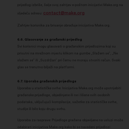
prijedlog izbriše, šalje svoj zahtjev e-poštom inicijativi Make.org na
contact@make.org
sljedeću adresu:
Zahtjev korisnika za brisanje obrađuje inicijativa Make.org.
6.6. Glasovanje za građanski prijedlog
Svi korisnici mogu glasovati o građanskim prijedlozima koji su
prisutni na mrežnom mjestu klikom na gumbe „Slažem se”, „Ne
slažem se” ili „Suzdržan” pri čemu ne moraju stvoriti račun. Svaki
glas se trenutno bilježi na platformi.
6.7. Uporaba građanskih prijedloga
Uporaba u statističke svrhe: Inicijativa Make.org može upotrijebiti
građanske prijedloge, objedinjene ili ne i lišene svih osobnih
podataka, uključujući kompilacije, sažetke za statističke svrhe,
studije ili bilo koju drugu svrhu.
Uporaba za rasprave: Prijedloge građana objavljene na usluzi može
odabirati inicijativa Make.org kako bi se navedeni prijedlozi