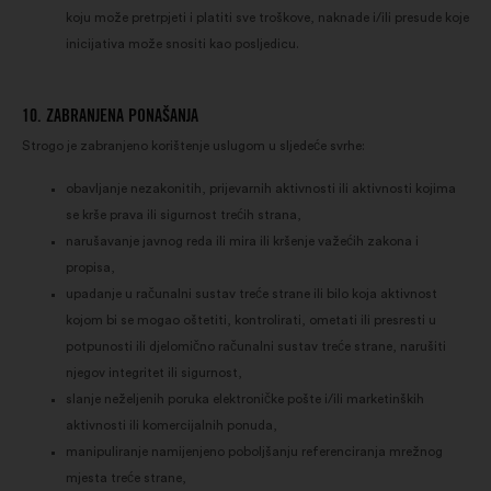
koju može pretrpjeti i platiti sve troškove, naknade i/ili presude koje
inicijativa može snositi kao posljedicu.
10. ZABRANJENA PONAŠANJA
Strogo je zabranjeno korištenje uslugom u sljedeće svrhe:
obavljanje nezakonitih, prijevarnih aktivnosti ili aktivnosti kojima
se krše prava ili sigurnost trećih strana,
narušavanje javnog reda ili mira ili kršenje važećih zakona i
propisa,
upadanje u računalni sustav treće strane ili bilo koja aktivnost
kojom bi se mogao oštetiti, kontrolirati, ometati ili presresti u
potpunosti ili djelomično računalni sustav treće strane, narušiti
njegov integritet ili sigurnost,
slanje neželjenih poruka elektroničke pošte i/ili marketinških
aktivnosti ili komercijalnih ponuda,
manipuliranje namijenjeno poboljšanju referenciranja mrežnog
mjesta treće strane,