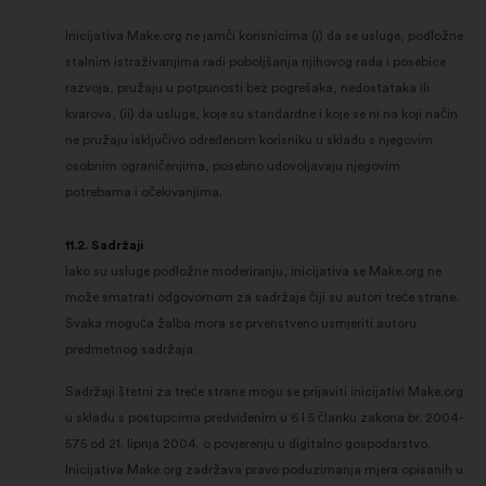
Inicijativa Make.org ne jamči korisnicima (i) da se usluge, podložne
stalnim istraživanjima radi poboljšanja njihovog rada i posebice
razvoja, pružaju u potpunosti bez pogrešaka, nedostataka ili
kvarova, (ii) da usluge, koje su standardne i koje se ni na koji način
ne pružaju isključivo određenom korisniku u skladu s njegovim
osobnim ograničenjima, posebno udovoljavaju njegovim
potrebama i očekivanjima.
11.2. Sadržaji
Iako su usluge podložne moderiranju, inicijativa se Make.org ne
može smatrati odgovornom za sadržaje čiji su autori treće strane.
Svaka moguća žalba mora se prvenstveno usmjeriti autoru
predmetnog sadržaja.
Sadržaji štetni za treće strane mogu se prijaviti inicijativi Make.org
u skladu s postupcima predviđenim u 6 I 5 članku zakona br. 2004-
575 od 21. lipnja 2004. o povjerenju u digitalno gospodarstvo.
Inicijativa Make.org zadržava pravo poduzimanja mjera opisanih u