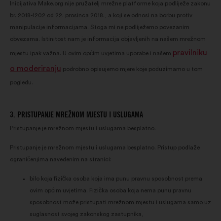
Inicijativa Make.org nije pružatelj mrežne platforme koja podliježe zakonu
br. 2018-1202 od 22. prosinca 2018., a koji se odnosi na borbu protiv
manipulacije informacijama. Stoga mi ne podliježemo povezanim
obvezama. Istinitost nam je informacija objavljenih na našem mrežnom
pravilniku
mjestu ipak važna. U ovim općim uvjetima uporabe i našem
o moderiranju
podrobno opisujemo mjere koje poduzimamo u tom
pogledu.
3. PRISTUPANJE MREŽNOM MJESTU I USLUGAMA
Pristupanje je mrežnom mjestu i uslugama besplatno.
Pristupanje je mrežnom mjestu i uslugama besplatno. Pristup podlaže
ograničenjima navedenim na stranici:
bilo koja fizička osoba koja ima punu pravnu sposobnost prema
ovim općim uvjetima. Fizička osoba koja nema punu pravnu
sposobnost može pristupati mrežnom mjestu i uslugama samo uz
suglasnost svojeg zakonskog zastupnika,