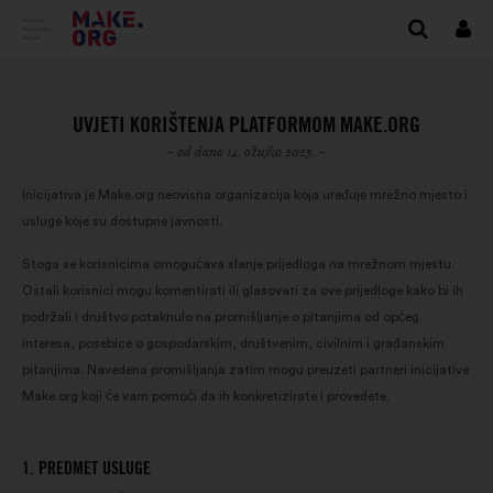
IDI
Prij
NA
POČETNU
UVJETI KORIŠTENJA PLATFORMOM MAKE.ORG
STRANICU
- od dana 14. ožujka 2023. -
PLATFORME
Inicijativa je Make.org neovisna organizacija koja uređuje mrežno mjesto i
usluge koje su dostupne javnosti.
MAKE.ORG
Stoga se korisnicima omogućava slanje prijedloga na mrežnom mjestu.
Ostali korisnici mogu komentirati ili glasovati za ove prijedloge kako bi ih
podržali i društvo potaknulo na promišljanje o pitanjima od općeg
interesa, posebice o gospodarskim, društvenim, civilnim i građanskim
pitanjima. Navedena promišljanja zatim mogu preuzeti partneri inicijative
Make.org koji će vam pomoći da ih konkretizirate i provedete.
1. PREDMET USLUGE