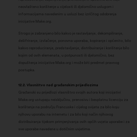
neovlašteno korištenje u cijelosti ili djelomično uslugom i
informacijama navedenim u usluzi bez izričitog odobrenja
inicijative Make.org.
Strogo je zabranjeno bilo kakvo je rastavljanje, dekompiliranje,
dešifriranje, izvlačenje, ponovna uporaba, kopiranje i općenito, bilo
kakvo reproduciranje, predstavljanje, distribuiranje i korištenje bilo
kojim od ovih elemenata, u potpunosti ili djelomično, bez
dopuštenja inicijative Make.org i može biti predmet pravnog
postupka.
12.2. Vlasništvo nad građanskim prijedlozima
Građanski su prijedlozi vlasništvo svojih autora koji inicijativi
Make.org ustupaju neisključivu, prenosivu i besplatnu licenciju za
korištenje na području Francuske i cijelog svijeta za bilo koju
njihovu uporabu na internetu i za bilo koji način njihovog
distribuiranja tijekom primjenjivanja ovih općih uvjeta uporabe i za
sve uporabe navedene u dotičnim uvjetima.