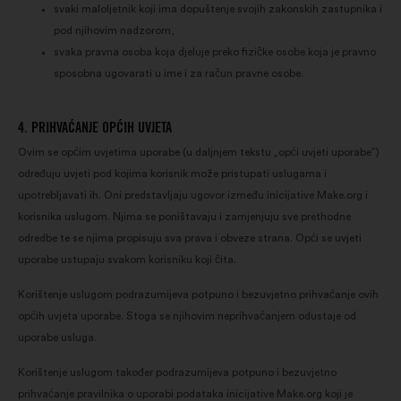
svaki maloljetnik koji ima dopuštenje svojih zakonskih zastupnika i
pod njihovim nadzorom,
svaka pravna osoba koja djeluje preko fizičke osobe koja je pravno
sposobna ugovarati u ime i za račun pravne osobe.
4. PRIHVAĆANJE OPĆIH UVJETA
Ovim se općim uvjetima uporabe (u daljnjem tekstu „opći uvjeti uporabe”)
određuju uvjeti pod kojima korisnik može pristupati uslugama i
upotrebljavati ih. Oni predstavljaju ugovor između inicijative Make.org i
korisnika uslugom. Njima se poništavaju i zamjenjuju sve prethodne
odredbe te se njima propisuju sva prava i obveze strana. Opći se uvjeti
uporabe ustupaju svakom korisniku koji čita.
Korištenje uslugom podrazumijeva potpuno i bezuvjetno prihvaćanje ovih
općih uvjeta uporabe. Stoga se njihovim neprihvaćanjem odustaje od
uporabe usluga.
Korištenje uslugom također podrazumijeva potpuno i bezuvjetno
prihvaćanje pravilnika o uporabi podataka inicijative Make.org koji je