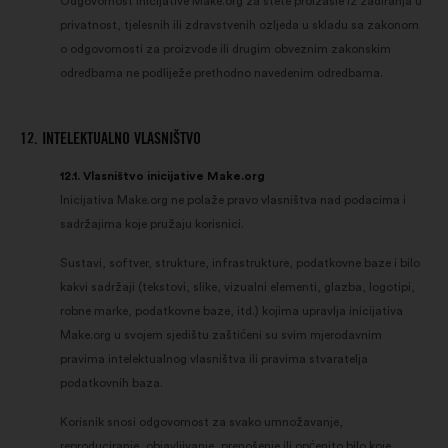
Odgovornost inicijative Make.org za štete proizašle iz zadiranja u
privatnost, tjelesnih ili zdravstvenih ozljeda u skladu sa zakonom
o odgovornosti za proizvode ili drugim obveznim zakonskim
odredbama ne podliježe prethodno navedenim odredbama.
12. INTELEKTUALNO VLASNIŠTVO
12.1. Vlasništvo inicijative Make.org
Inicijativa Make.org ne polaže pravo vlasništva nad podacima i
sadržajima koje pružaju korisnici.
Sustavi, softver, strukture, infrastrukture, podatkovne baze i bilo
kakvi sadržaji (tekstovi, slike, vizualni elementi, glazba, logotipi,
robne marke, podatkovne baze, itd.) kojima upravlja inicijativa
Make.org u svojem sjedištu zaštićeni su svim mjerodavnim
pravima intelektualnog vlasništva ili pravima stvaratelja
podatkovnih baza.
Korisnik snosi odgovornost za svako umnožavanje,
reproduciranje, objavljivanje, prenošenje ili općenito bilo koje