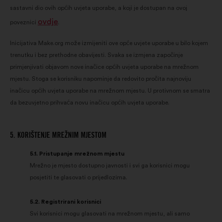
sastavni dio ovih općih uvjeta uporabe, a koji je dostupan na ovoj
ovdje
poveznici
.
Inicijativa Make.org može izmijeniti ove opće uvjete uporabe u bilo kojem
trenutku i bez prethodne obavijesti. Svaka se izmjena započinje
primjenjivati objavom nove inačice općih uvjeta uporabe na mrežnom
mjestu. Stoga se korisniku napominje da redovito pročita najnoviju
inačicu općih uvjeta uporabe na mrežnom mjestu. U protivnom se smatra
da bezuvjetno prihvaća novu inačicu općih uvjeta uporabe.
5. KORIŠTENJE MREŽNIM MJESTOM
5.1. Pristupanje mrežnom mjestu
Mrežno je mjesto dostupno javnosti i svi ga korisnici mogu
posjetiti te glasovati o prijedlozima.
5.2. Registrirani korisnici
Svi korisnici mogu glasovati na mrežnom mjestu, ali samo