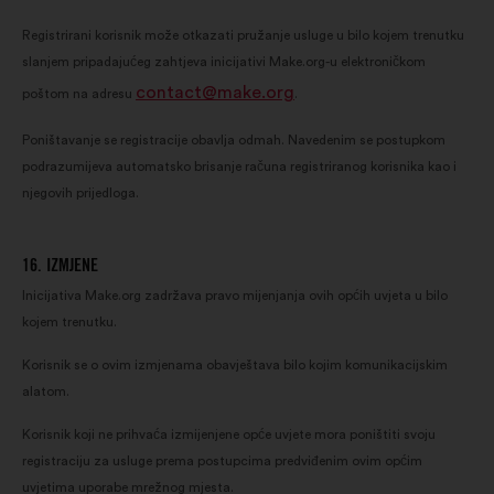
Registrirani korisnik može otkazati pružanje usluge u bilo kojem trenutku
slanjem pripadajućeg zahtjeva inicijativi Make.org-u elektroničkom
contact@make.org
poštom na adresu
.
Poništavanje se registracije obavlja odmah. Navedenim se postupkom
podrazumijeva automatsko brisanje računa registriranog korisnika kao i
njegovih prijedloga.
16. IZMJENE
Inicijativa Make.org zadržava pravo mijenjanja ovih općih uvjeta u bilo
kojem trenutku.
Korisnik se o ovim izmjenama obavještava bilo kojim komunikacijskim
alatom.
Korisnik koji ne prihvaća izmijenjene opće uvjete mora poništiti svoju
registraciju za usluge prema postupcima predviđenim ovim općim
uvjetima uporabe mrežnog mjesta.