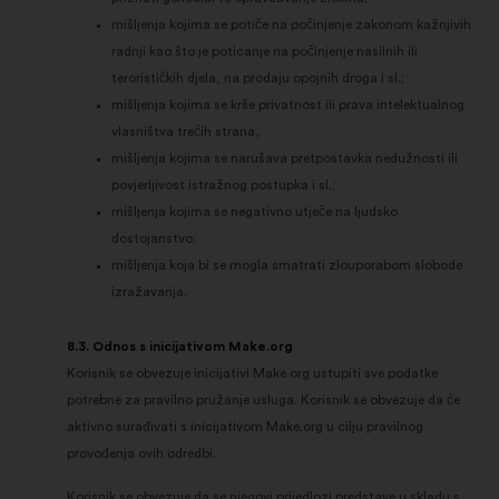
mišljenja kojima se potiče na počinjenje zakonom kažnjivih
radnji kao što je poticanje na počinjenje nasilnih ili
terorističkih djela, na prodaju opojnih droga i sl.;
mišljenja kojima se krše privatnost ili prava intelektualnog
vlasništva trećih strana,
mišljenja kojima se narušava pretpostavka nedužnosti ili
povjerljivost istražnog postupka i sl.;
mišljenja kojima se negativno utječe na ljudsko
dostojanstvo;
mišljenja koja bi se mogla smatrati zlouporabom slobode
izražavanja.
8.3. Odnos s inicijativom Make.org
Korisnik se obvezuje inicijativi Make.org ustupiti sve podatke
potrebne za pravilno pružanje usluga. Korisnik se obvezuje da će
aktivno surađivati s inicijativom Make.org u cilju pravilnog
provođenja ovih odredbi.
Korisnik se obvezuje da se njegovi prijedlozi predstave u skladu s