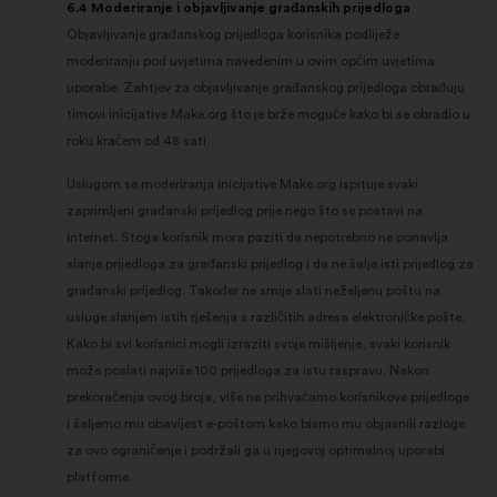
6.4 Moderiranje i objavljivanje građanskih prijedloga
Objavljivanje građanskog prijedloga korisnika podliježe
moderiranju pod uvjetima navedenim u ovim općim uvjetima
uporabe. Zahtjev za objavljivanje građanskog prijedloga obrađuju
timovi inicijative Make.org što je brže moguće kako bi se obradio u
roku kraćem od 48 sati.
Uslugom se moderiranja inicijative Make.org ispituje svaki
zaprimljeni građanski prijedlog prije nego što se postavi na
internet. Stoga korisnik mora paziti da nepotrebno ne ponavlja
slanje prijedloga za građanski prijedlog i da ne šalje isti prijedlog za
građanski prijedlog. Također ne smije slati neželjenu poštu na
usluge slanjem istih rješenja s različitih adresa elektroničke pošte.
Kako bi svi korisnici mogli izraziti svoje mišljenje, svaki korisnik
može poslati najviše 100 prijedloga za istu raspravu. Nakon
prekoračenja ovog broja, više ne prihvaćamo korisnikove prijedloge
i šaljemo mu obavijest e-poštom kako bismo mu objasnili razloge
za ovo ograničenje i podržali ga u njegovoj optimalnoj uporabi
platforme.