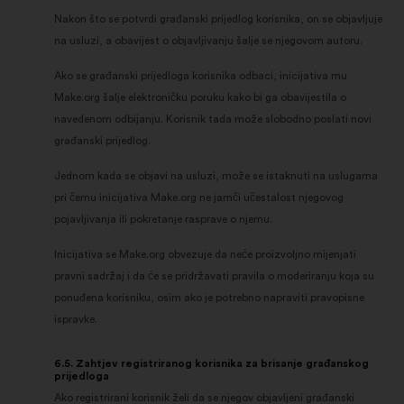
Nakon što se potvrdi građanski prijedlog korisnika, on se objavljuje
na usluzi, a obavijest o objavljivanju šalje se njegovom autoru.
Ako se građanski prijedloga korisnika odbaci, inicijativa mu
Make.org šalje elektroničku poruku kako bi ga obavijestila o
navedenom odbijanju. Korisnik tada može slobodno poslati novi
građanski prijedlog.
Jednom kada se objavi na usluzi, može se istaknuti na uslugama
pri čemu inicijativa Make.org ne jamči učestalost njegovog
pojavljivanja ili pokretanje rasprave o njemu.
Inicijativa se Make.org obvezuje da neće proizvoljno mijenjati
pravni sadržaj i da će se pridržavati pravila o moderiranju koja su
ponuđena korisniku, osim ako je potrebno napraviti pravopisne
ispravke.
6.5. Zahtjev registriranog korisnika za brisanje građanskog
prijedloga
Ako registrirani korisnik želi da se njegov objavljeni građanski