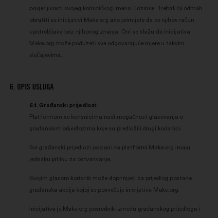
povjerljivosti svojeg korisničkog imena i lozinke. Trebali bi odmah
obratiti se inicijativi Make.org ako primijete da se njihov račun
upotrebljava bez njihovog znanja. Oni se slažu da inicijativa
Make.org može poduzeti sve odgovarajuće mjere u takvim
slučajevima.
6. OPIS USLUGA
6.1. Građanski prijedlozi
Platformom se korisnicima nudi mogućnost glasovanja o
građanskim prijedlozima koje su predložili drugi korisnici.
Svi građanski prijedlozi poslani na platformi Make.org imaju
jednaku priliku za ostvarivanje.
Svojim glasom korisnik može doprinijeti da prijedlog postane
građanska akcija kojoj se posvećuje inicijativa Make.org.
Inicijativa je Make.org posrednik između građanskog prijedloga i