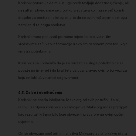
Korisnik potvrđuje da mu usluge predstavljaju dodatno rješenje, ali
ne i alternativno rješenje u obliku sredstava kojima se već koristi
drugdje za postizanje istog cilja te da se ovim rješenjem ne mogu
zamijeniti ta druga sredstva.
Korisnik mora poduzeti potrebne mjere kako bi vlastitim
sredstvima sačuvao informacije u svojem osobnom prostoru koje
smatra potrebnima.
Korisnik zna i prihvaća da je za pružanje usluga potrebno da se
poveže na internet i da kvaliteta usluga izravno ovisi o toj vezi za
koju on isključivo snosi odgovornost.
9.3. Žalbe i obeštećenja
Korisnik oslobađa inicijativu Make.org od svih pritužbi, žalbi,
radnji i zahtjeva korisnika koje inicijativa Make.org može pretrpjeti
kao rezultat kršenja bilo koje obveze ili prava prema ovim općim
uvjetima.
On se obvezuje obeštetiti inicijativu Make.org za bilo kakvu štetu