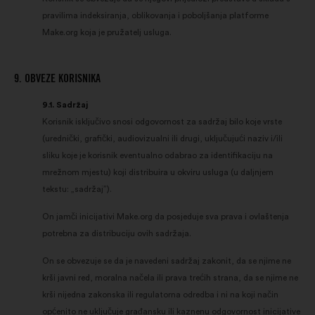
pravilima indeksiranja, oblikovanja i poboljšanja platforme
Make.org koja je pružatelj usluga.
9. OBVEZE KORISNIKA
9.1. Sadržaj
Korisnik isključivo snosi odgovornost za sadržaj bilo koje vrste
(urednički, grafički, audiovizualni ili drugi, uključujući naziv i/ili
sliku koje je korisnik eventualno odabrao za identifikaciju na
mrežnom mjestu) koji distribuira u okviru usluga (u daljnjem
tekstu: „sadržaj”).
On jamči inicijativi Make.org da posjeduje sva prava i ovlaštenja
potrebna za distribuciju ovih sadržaja.
On se obvezuje se da je navedeni sadržaj zakonit, da se njime ne
krši javni red, moralna načela ili prava trećih strana, da se njime ne
krši nijedna zakonska ili regulatorna odredba i ni na koji način
općenito ne uključuje građansku ili kaznenu odgovornost inicijative