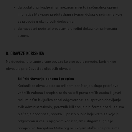
da podatci prikupljeni na mrežnom mjestu i računalnoj opremi
inicijative Make.org predstavljaju stvaran dokaz o radnjama koje
se provode u okviru ovih djelovanja;
da navedeni podatci predstavljaju jedini dokaz koji prihvaćaju
strane.
8. OBAVEZE KORISNIKA
Ne dovodeći u pitanje druge obveze koje se ovdje navode, korisnik se
obvezuje pridržavati se sljedećih obveza:
8.1 Pridržavanje zakona i propisa
Korisnik se obvezuje da se prilikom korištenja usluga pridržava
važećih zakona i propisa te da ne krši prava trećih osoba ili javni
red i mir. On isključivo snosi odgovornost za ispravno obavljanje
svih administrativnih, poreznih i/ili socijalnih formalnosti i za sva
plaćanja doprinosa, poreza ili pristojbi bilo koje vrste za koje je
odgovoran u vezi s njegovim korištenjem uslugama, gdje je
primjenjivo. Inicijativa Make.org ni u kojem slučaju ne preuzima