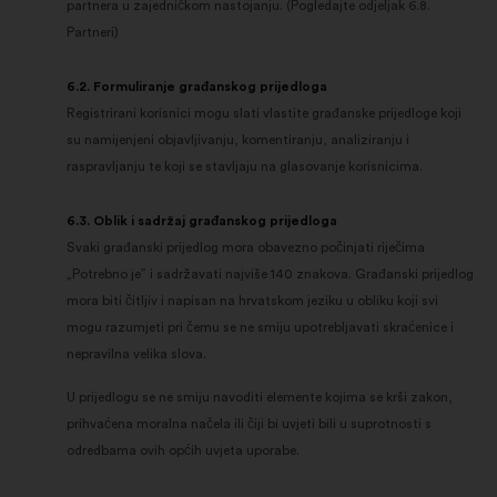
partnera u zajedničkom nastojanju. (Pogledajte odjeljak 6.8.
Partneri)
6.2. Formuliranje građanskog prijedloga
Registrirani korisnici mogu slati vlastite građanske prijedloge koji
su namijenjeni objavljivanju, komentiranju, analiziranju i
raspravljanju te koji se stavljaju na glasovanje korisnicima.
6.3. Oblik i sadržaj građanskog prijedloga
Svaki građanski prijedlog mora obavezno počinjati riječima
„Potrebno je” i sadržavati najviše 140 znakova. Građanski prijedlog
mora biti čitljiv i napisan na hrvatskom jeziku u obliku koji svi
mogu razumjeti pri čemu se ne smiju upotrebljavati skraćenice i
nepravilna velika slova.
U prijedlogu se ne smiju navoditi elemente kojima se krši zakon,
prihvaćena moralna načela ili čiji bi uvjeti bili u suprotnosti s
odredbama ovih općih uvjeta uporabe.