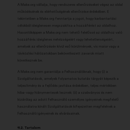
A Make.org vállalja, hogy rendszeres ellenőrzéseket végez az oldal
működésének és elérhetőségének ellenőrzése érdekében. E
tekintetben a Make.org fenntartja a jogot, hogy karbantartási
célokból ideiglenesen megszakítsa a hozzáférést az oldalhoz.
Hasonlóképpen a Make.org nem tehető felelőssé az oldalhoz való
hozzáférés ideiglenes nehézségeiért vagy lehetetlenségeiért,
amelyek az ellenőrzésén kívül eső körülmények, vis maior vagy a
távközlési hálózatokban bekövetkezett zavarok miatt
következnek be.
A Make.org nem garantálja a Felhasználóknak, hogy (i) a
Szolgáltatások, amelyek folyamatos kutatás tárgyát képezik a
teljesítmény és a fejlődés javítása érdekében, teljes mértékben
hiba- vagy hiánymentesek lesznek; (ii) a szabványos és nem
kizárólag az adott Felhasználó személyes igényeinek megfelelő
használatra kínált Szolgáltatások kifejezetten megfelelnek a
Felhasználó igényeinek és elvárásainak.
11.2. Tartalom