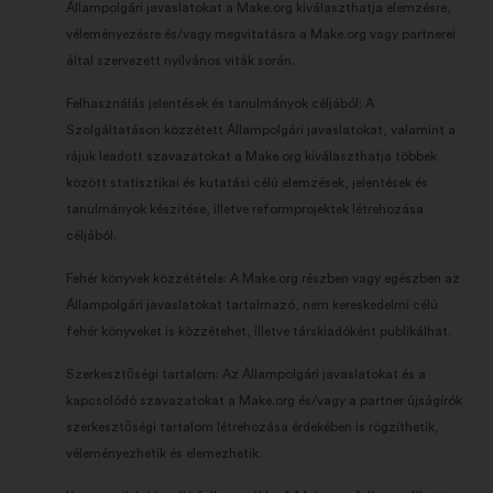
Állampolgári javaslatokat a Make.org kiválaszthatja elemzésre,
véleményezésre és/vagy megvitatásra a Make.org vagy partnerei
által szervezett nyilvános viták során.
Felhasználás jelentések és tanulmányok céljából: A
Szolgáltatáson közzétett Állampolgári javaslatokat, valamint a
rájuk leadott szavazatokat a Make.org kiválaszthatja többek
között statisztikai és kutatási célú elemzések, jelentések és
tanulmányok készítése, illetve reformprojektek létrehozása
céljából.
Fehér könyvek közzététele: A Make.org részben vagy egészben az
Állampolgári javaslatokat tartalmazó, nem kereskedelmi célú
fehér könyveket is közzétehet, illetve társkiadóként publikálhat.
Szerkesztőségi tartalom: Az Állampolgári javaslatokat és a
kapcsolódó szavazatokat a Make.org és/vagy a partner újságírók
szerkesztőségi tartalom létrehozása érdekében is rögzíthetik,
véleményezhetik és elemezhetik.