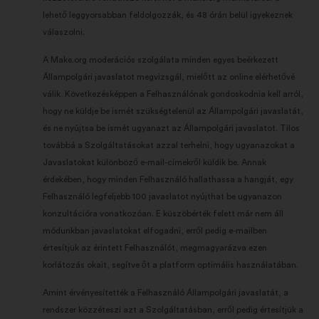
lehető leggyorsabban feldolgozzák, és 48 órán belül igyekeznek
válaszolni.
A Make.org moderációs szolgálata minden egyes beérkezett
Állampolgári javaslatot megvizsgál, mielőtt az online elérhetővé
válik. Következésképpen a Felhasználónak gondoskodnia kell arról,
hogy ne küldje be ismét szükségtelenül az Állampolgári javaslatát,
és ne nyújtsa be ismét ugyanazt az Állampolgári javaslatot. Tilos
továbbá a Szolgáltatásokat azzal terhelni, hogy ugyanazokat a
Javaslatokat különböző e-mail-címekről küldik be. Annak
érdekében, hogy minden Felhasználó hallathassa a hangját, egy
Felhasználó legfeljebb 100 javaslatot nyújthat be ugyanazon
konzultációra vonatkozóan. E küszöbérték felett már nem áll
módunkban javaslatokat elfogadni, erről pedig e-mailben
értesítjük az érintett Felhasználót, megmagyarázva ezen
korlátozás okait, segítve őt a platform optimális használatában.
Amint érvényesítették a Felhasználó Állampolgári javaslatát, a
rendszer közzéteszi azt a Szolgáltatásban, erről pedig értesítjük a