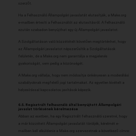
szerzőt.
Ha a Felhasználó Állampolgári javaslatát elutasítják, a Make.org
e-mailben értesíti a Felhasználót az elutasításról. A Felhasználó
ezután szabadon benyújthat egy új Állampolgári javaslatot.
A Szolgáltatáson való közzétételt követően megtörténhet, hogy
az Állampolgári javaslatot népszerűsítik a Szolgáltatások
felületén, de a Make.org nem garantálja a megjelenés
gyakoriságát, sem pedig a közönségét.
A Make.org vállalja, hogy nem módosítja önkényesen a moderálási
szabályoknak megfelelő jogi tartalmakat. Az egyetlen kivételt a
helyesírással kapcsolatos javítások képezik.
6.5. Regisztrált felhasználó által benyújtott Állampolgári
javaslat törlésének kérelmezése
Abban az esetben, ha egy Regisztrált felhasználó szeretné, hogy
a már közzétett Állampolgári javaslatát töröljék, kérelmét e-
mailben kell elküldenie a Make.org szervezetnek a következő címre: