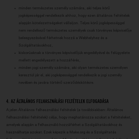
minden természetes személy számára, aki teljes körű
jogképességgel rendelkezik ahhoz, hogy ezen általános feltételek
alapján kötelezettségeket vállaljon. Teljes körű jogképességgel
nem rendelkező természetes személyek csak törvényes képviselője
beleegyezésével férhetnek hozzá a Webhelyhez és a
Szolgáltatásokhoz,
kiskorúaknak a törvényes képviselőjük engedélyével és felügyelete
mellett engedélyezett a hozzáférés,
minden jogi személy számára, aki olyan természetes személyen
keresztül jár el, aki jogképességgel rendelkezik a jogi személy
nevében és javára történő szerződéskötésre.
4. AZ ÁLTALÁNOS FELHASZNÁLÁSI FELTÉTELEK ELFOGADÁSA
A jelen Általános felhasználási feltételek (a továbbiakban: Általános
felhasználási feltételek) célja, hogy meghatározza azokat a feltételeket,
amelyek alapján a Felhasználó hozzáférhet a Szolgáltatásokhoz és
használhatja azokat. Ezek képezik a Make.org és a Szolgáltatás