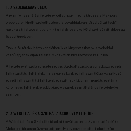
1. A SZOLGÁLTATÁS CÉLJA
A jelen felhasználási feltételek célja, hogy meghatározza a Make.org
weboldalon kínált szolgáltatások (a továbbiakban: „Szolgáltatások”)
használati feltételeit, valamint a felek jogait és kötelezettségeit ebben az
összefüggésben.
Ezek a feltételek bármikor elérhetők és kinyomtathatók a weboldal
kezdőlapjának alján található közvetlen hivatkozásra kattintva.
A feltételeket szükség esetén egyes Szolgáltatásokra vonatkozó egyedi
felhasználási feltételek, illetve egyes konkrét felhasználókra vonatkozó
egyedi felhasználási feltételek egészíthetik ki. Ellentmondás esetén a
különleges feltételek elsőbbséget élveznek ezen általános feltételekkel
szemben.
2. A WEBOLDAL ÉS A SZOLGÁLTATÁSOK ÜZEMELTETŐJE
A Weboldalt és a Szolgáltatásokat (együttesen: „a Szolgáltatások”) a
Make.org társaság üzemelteti, amely egy egyszerűsített alaptőkéjű