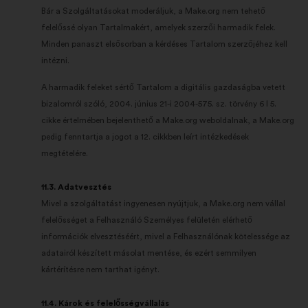
Bár a Szolgáltatásokat moderáljuk, a Make.org nem tehető
felelőssé olyan Tartalmakért, amelyek szerzői harmadik felek.
Minden panaszt elsősorban a kérdéses Tartalom szerzőjéhez kell
intézni.
A harmadik feleket sértő Tartalom a digitális gazdaságba vetett
bizalomról szóló, 2004. június 21-i 2004-575. sz. törvény 6 I 5.
cikke értelmében bejelenthető a Make.org weboldalnak, a Make.org
pedig fenntartja a jogot a 12. cikkben leírt intézkedések
megtételére.
11.3. Adatvesztés
Mivel a szolgáltatást ingyenesen nyújtjuk, a Make.org nem vállal
felelősséget a Felhasználó Személyes felületén elérhető
információk elvesztéséért, mivel a Felhasználónak kötelessége az
adatairól készített másolat mentése, és ezért semmilyen
kártérítésre nem tarthat igényt.
11.4. Károk és felelősségvállalás