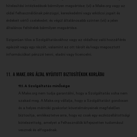
hitelesítési intézkedések bármilyen megsértése; (vi) a Make.org vagy az
oldal felhasználóinak pénzügyi, kereskedelmi vagy erkölcsi jogait és
érdekeit sértő cselekedet; és végül általánosabb szinten (vii) a jelen
általános feltételek bármilyen megsértése.
Szigorúan tilos a Szolgáltatásokhoz vagy az oldalhoz való hozzáférés
egészét vagy egy részét, valamint az ott tárolt és/vagy megosztott
információkat pénzzé tenni, eladni vagy licencelni.
11. A MAKE.ORG ÁLTAL NYÚJTOTT BIZTOSÍTÉKOK KORLÁTAI
11.1. A Szolgáltatás minősége
A Make.org nem tudja garantálni, hogy a Szolgáltatás soha nem
szakad meg. A Make.org vállalja, hogy a Szolgáltatást gondosan
és a helyes mérnöki gyakorlat követelményeinek megfelelően
biztosítja, emlékeztetve arra, hogy ez csak egy eszközellátottsági
kötelezettség, amelyet a Felhasználók kifejezetten tudomásul
vesznek és elfogadnak.