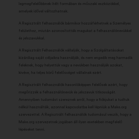
legmegfelelőbbnek ítélt formában és műszaki eszközökkel,
amelyek idővel változhatnak.
A Regisztrált felhasználók bármikor hozzáférhetnek a Személyes
felülethez, miután azonosították magukat a felhasználónevükkel
és jelszavukkal.
A Regisztrált Felhasználók vállalják, hogy a Szolgáltatásokat
kizárólag saját céljaikra használják, és nem engedik meg harmadik
feleknek, hogy helyettük vagy a nevükben használják azokat,
kivéve, ha teljes körű felelősséget vállalnak ezért.
A Regisztrált felhasználók hasonlóképpen felelősek azért, hogy
megőrizzék a felhasználónevük és jelszavuk titkosságát.
Amennyiben tudomást szereznek arról, hogy a fiókjukat a tudtuk
nélkül használták, azonnal kapcsolatba kell lépniük a Make.org
szervezettel. A Regisztrált felhasználók tudomásul veszik, hogy a
Make.org szervezetnek jogában áll ilyen esetekben megfelelő
lépéseket tenni.