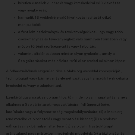
kéretlen e-mailek küldése és/vagy kereskedelmi célú kiaknázás
vagy megkeresés;
harmadik fél webhelyére való hivatkozás javítását célzó
manipulációk;
a fent leírt cselekmények és tevékenységek közül egy vagy több
cselekményhez és tevékenységhez való bármilyen formában vagy
módon történő segítségnyújtás vagy felbujtás;
valamint általánosabban minden olyan gyakorlat, amely a
Szolgáltatásokat más célokra téríti el az eredeti célokhoz képest.
A felhasználóknak szigorúan tilos a Make.org weboldal koncepcióját,
technológiáit vagy bármely más elemét saját vagy harmadik felek céljaira
lemásolni és/vagy eltulajdonítani.
Ezenkívül ugyancsak szigorúan tilos: (i) minden olyan magatartás, amely
alkalmas a Szolgáltatások megszakítására, felfüggesztésére,
lassítására vagy a folyamatosság megakadályozására; (ii) a Make.org
rendszereibe való behatolás vagy behatolási kísérlet; (iii) a rendszer
erőforrásainak bármilyen eltérítése; (iv) az oldal infrastruktúráját
aránytalanul nagy mértékben megterhelő műveletek; (v) a biztonsági és