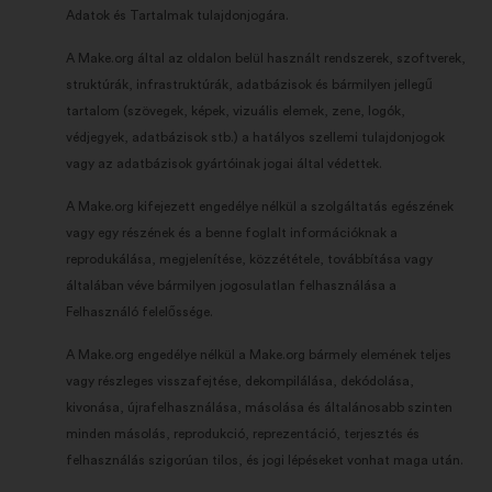
Adatok és Tartalmak tulajdonjogára.
A Make.org által az oldalon belül használt rendszerek, szoftverek,
struktúrák, infrastruktúrák, adatbázisok és bármilyen jellegű
tartalom (szövegek, képek, vizuális elemek, zene, logók,
védjegyek, adatbázisok stb.) a hatályos szellemi tulajdonjogok
vagy az adatbázisok gyártóinak jogai által védettek.
A Make.org kifejezett engedélye nélkül a szolgáltatás egészének
vagy egy részének és a benne foglalt információknak a
reprodukálása, megjelenítése, közzététele, továbbítása vagy
általában véve bármilyen jogosulatlan felhasználása a
Felhasználó felelőssége.
A Make.org engedélye nélkül a Make.org bármely elemének teljes
vagy részleges visszafejtése, dekompilálása, dekódolása,
kivonása, újrafelhasználása, másolása és általánosabb szinten
minden másolás, reprodukció, reprezentáció, terjesztés és
felhasználás szigorúan tilos, és jogi lépéseket vonhat maga után.