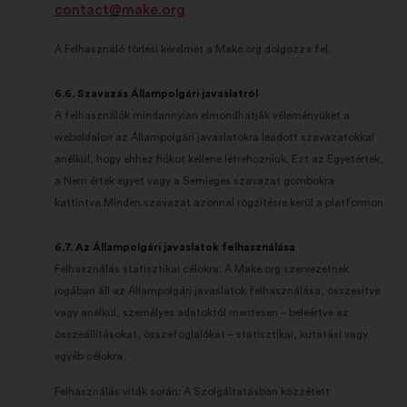
contact@make.org
A Felhasználó törlési kérelmét a Make.org dolgozza fel.
6.6. Szavazás Állampolgári javaslatról
A felhasználók mindannyian elmondhatják véleményüket a
weboldalon az Állampolgári javaslatokra leadott szavazatokkal
anélkül, hogy ehhez fiókot kellene létrehozniuk. Ezt az Egyetértek,
a Nem értek egyet vagy a Semleges szavazat gombokra
kattintva.Minden szavazat azonnal rögzítésre kerül a platformon.
6.7. Az Állampolgári javaslatok felhasználása
Felhasználás statisztikai célokra: A Make.org szervezetnek
jogában áll az Állampolgári javaslatok felhasználása, összesítve
vagy anélkül, személyes adatoktól mentesen – beleértve az
összeállításokat, összefoglalókat – statisztikai, kutatási vagy
egyéb célokra.
Felhasználás viták során: A Szolgáltatásban közzétett