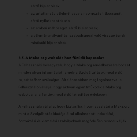
sértő kijelentések;
az ártatlanság vélelmét vagy a nyomozás titkosságát
sértő nyilatkozatok stb;
az emberi méltóságot sértő kijelentések;
a véleménynyilvánítási szabadsággal való visszaélésnek
minősülő kijelentések.
8.3. A Make.org weboldalhoz fűződő kapcsolat
A Felhasználó beleegyezik, hogy a Make.org rendelkezésére bocsát
minden olyan információt, amely a Szolgáltatások megfelelő
teljesítéséhez szükséges. Általánosabban megfogalmazva, a
Felhasználó vállalja, hogy aktívan együttműködik a Make.org
weboldallal a fentiek megfelelő teljesítése érdekében.
A Felhasználó vállalja, hogy biztosítja, hogy javaslatai a Make.org
mint a Szolgáltatás kiadója által alkalmazott indexelési,
formázási és kiemelési szabályoknak megfelelően reprodukálják.