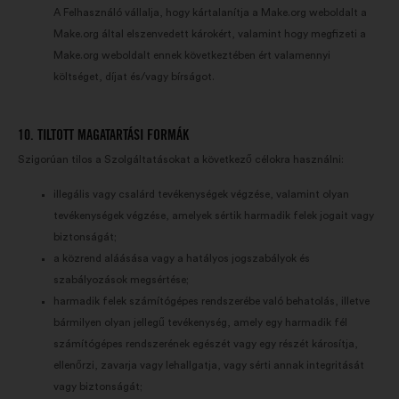
A Felhasználó vállalja, hogy kártalanítja a Make.org weboldalt a
Make.org által elszenvedett károkért, valamint hogy megfizeti a
Make.org weboldalt ennek következtében ért valamennyi
költséget, díjat és/vagy bírságot.
10. TILTOTT MAGATARTÁSI FORMÁK
Szigorúan tilos a Szolgáltatásokat a következő célokra használni:
illegális vagy csalárd tevékenységek végzése, valamint olyan
tevékenységek végzése, amelyek sértik harmadik felek jogait vagy
biztonságát;
a közrend aláásása vagy a hatályos jogszabályok és
szabályozások megsértése;
harmadik felek számítógépes rendszerébe való behatolás, illetve
bármilyen olyan jellegű tevékenység, amely egy harmadik fél
számítógépes rendszerének egészét vagy egy részét károsítja,
ellenőrzi, zavarja vagy lehallgatja, vagy sérti annak integritását
vagy biztonságát;