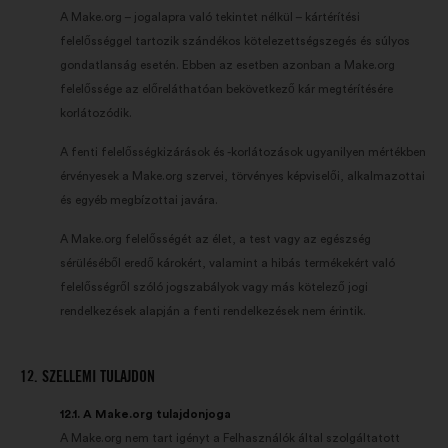
A Make.org – jogalapra való tekintet nélkül – kártérítési
felelősséggel tartozik szándékos kötelezettségszegés és súlyos
gondatlanság esetén. Ebben az esetben azonban a Make.org
felelőssége az előreláthatóan bekövetkező kár megtérítésére
korlátozódik.
A fenti felelősségkizárások és -korlátozások ugyanilyen mértékben
érvényesek a Make.org szervei, törvényes képviselői, alkalmazottai
és egyéb megbízottai javára.
A Make.org felelősségét az élet, a test vagy az egészség
sérüléséből eredő károkért, valamint a hibás termékekért való
felelősségről szóló jogszabályok vagy más kötelező jogi
rendelkezések alapján a fenti rendelkezések nem érintik.
12. SZELLEMI TULAJDON
12.1. A Make.org tulajdonjoga
A Make.org nem tart igényt a Felhasználók által szolgáltatott