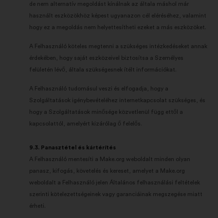
de nem alternatív megoldást kínálnak az általa máshol már
használt eszközökhöz képest ugyanazon cél eléréséhez, valamint
hogy ez a megoldás nem helyettesítheti ezeket a más eszközöket.
A Felhasználó köteles megtenni a szükséges intézkedéseket annak
érdekében, hogy saját eszközeivel biztosítsa a Személyes
felületén lévő, általa szükségesnek ítélt információkat.
A Felhasználó tudomásul veszi és elfogadja, hogy a
Szolgáltatások igénybevételéhez internetkapcsolat szükséges, és
hogy a Szolgáltatások minősége közvetlenül függ ettől a
kapcsolattól, amelyért kizárólag ő felelős.
9.3. Panasztétel és kártérítés
A Felhasználó mentesíti a Make.org weboldalt minden olyan
panasz, kifogás, követelés és kereset, amelyet a Make.org
weboldalt a Felhasználó jelen Általános felhasználási feltételek
szerinti kötelezettségeinek vagy garanciáinak megszegése miatt
érheti.