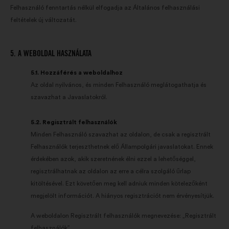
Felhasználó fenntartás nélkül elfogadja az Általános felhasználási
feltételek új változatát.
5. A WEBOLDAL HASZNÁLATA
5.1. Hozzáférés a weboldalhoz
Az oldal nyilvános, és minden Felhasználó meglátogathatja és
szavazhat a Javaslatokról.
5.2. Regisztrált felhasználók
Minden Felhasználó szavazhat az oldalon, de csak a regisztrált
Felhasználók terjeszthetnek elő Állampolgári javaslatokat. Ennek
érdekében azok, akik szeretnének élni ezzel a lehetőséggel,
regisztrálhatnak az oldalon az erre a célra szolgáló űrlap
kitöltésével. Ezt követően meg kell adniuk minden kötelezőként
megjelölt információt. A hiányos regisztrációt nem érvényesítjük.
A weboldalon Regisztrált felhasználók megnevezése: „Regisztrált
felhasználók”.