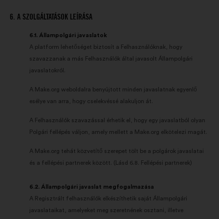
6. A SZOLGÁLTATÁSOK LEÍRÁSA
6.1. Állampolgári javaslatok
A platform lehetőséget biztosít a Felhasználóknak, hogy
szavazzanak a más Felhasználók által javasolt Állampolgári
javaslatokról.
A Make.org weboldalra benyújtott minden javaslatnak egyenlő
esélye van arra, hogy cselekvéssé alakuljon át.
A Felhasználók szavazással érhetik el, hogy egy javaslatból olyan
Polgári fellépés váljon, amely mellett a Make.org elkötelezi magát.
A Make.org tehát közvetítő szerepet tölt be a polgárok javaslatai
és a fellépési partnerek között. (Lásd 6.8. Fellépési partnerek)
6.2. Állampolgári javaslat megfogalmazása
A Regisztrált felhasználók elkészíthetik saját Állampolgári
javaslataikat, amelyeket meg szeretnének osztani, illetve