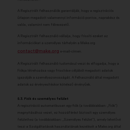
A Regisztrált felhasználók garantálják, hogy a regisztrációs
űrlapon megadott valamennyi információ pontos, naprakész és
valós, valamint nem félrevezető.
A Regisztrált felhasználó vállalja, hogy frissíti ezeket az
információkat a személyes tárhelyén a Make.org
contact@make.org
e-mail-címen.
A Regisztrált felhasználó tudomásul veszi és elfogadja, hogy a
Fiókja létrehozása vagy frissítése céljából megadott adatok
igazolják a személyazonosságát. A Felhasználó által megadott
adatok az érvényesítéskor kötelező érvényűek.
5.3. Fiók és személyes felület
A regisztráció automatikusan egy fiók (a továbbiakban: „Fiók”)
megnyitásához vezet, ez hozzáférést biztosít egy személyes
felülethez (a továbbiakban: „Személyes felület”), amely lehetővé
teszi a Szolgáltatások használatának kezelését a Make.org által