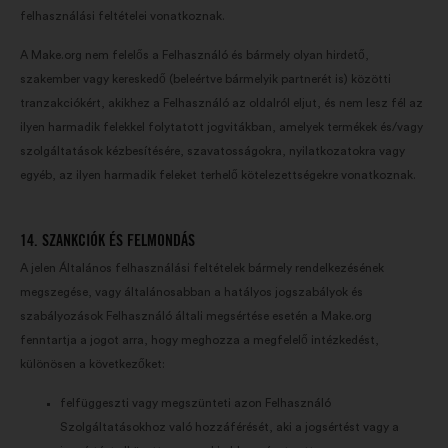
felhasználási feltételei vonatkoznak.
A Make.org nem felelős a Felhasználó és bármely olyan hirdető,
szakember vagy kereskedő (beleértve bármelyik partnerét is) közötti
tranzakciókért, akikhez a Felhasználó az oldalról eljut, és nem lesz fél az
ilyen harmadik felekkel folytatott jogvitákban, amelyek termékek és/vagy
szolgáltatások kézbesítésére, szavatosságokra, nyilatkozatokra vagy
egyéb, az ilyen harmadik feleket terhelő kötelezettségekre vonatkoznak.
14. SZANKCIÓK ÉS FELMONDÁS
A jelen Általános felhasználási feltételek bármely rendelkezésének
megszegése, vagy általánosabban a hatályos jogszabályok és
szabályozások Felhasználó általi megsértése esetén a Make.org
fenntartja a jogot arra, hogy meghozza a megfelelő intézkedést,
különösen a következőket:
felfüggeszti vagy megszünteti azon Felhasználó
Szolgáltatásokhoz való hozzáférését, aki a jogsértést vagy a