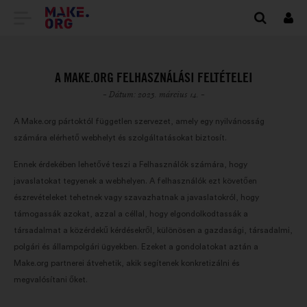
TOVÁBB
Beje
A
MAKE.ORG
A MAKE.ORG FELHASZNÁLÁSI FELTÉTELEI
FŐOLDALÁRA
- Dátum: 2023. március 14. -
A Make.org pártoktól független szervezet, amely egy nyilvánosság
számára elérhető webhelyt és szolgáltatásokat biztosít.
Ennek érdekében lehetővé teszi a Felhasználók számára, hogy
javaslatokat tegyenek a webhelyen. A felhasználók ezt követően
észrevételeket tehetnek vagy szavazhatnak a javaslatokról, hogy
támogassák azokat, azzal a céllal, hogy elgondolkodtassák a
társadalmat a közérdekű kérdésekről, különösen a gazdasági, társadalmi,
polgári és állampolgári ügyekben. Ezeket a gondolatokat aztán a
Make.org partnerei átvehetik, akik segítenek konkretizálni és
megvalósítani őket.