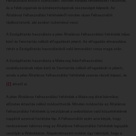
Felhasználói közötti szerződést. Minden korábbi rendelkezést felülírnak,
és a felek jogainak és kötelezettségeinek összességét képezik. Az
Általános felhasználási feltételekről minden olyan Felhasználót
tájékoztatunk, aki azokat tudomásul veszi.
A Szolgáltatás használata a jelen Általános felhasználási feltételek teljes
körű és fenntartás nélküli elfogadását jelenti. Az elfogadás elmaradása
tehát a Szolgáltatás használatáról való lemondást vonja maga után.
A Szolgáltatás használata a Make.org Adatfelhasználási
szabályzatának teljes körű és fenntartás nélküli elfogadását is jelenti,
amely a jelen Általános felhasználási feltételek szerves részét képezi, és
itt
érhető el.
A jelen Általános felhasználási feltételek a Make.org által bármikor,
előzetes értesítés nélkül módosíthatók. Minden módosítás az Általános
felhasználási feltételek új verziójának a weboldalon való közzétételének
napjától azonnal hatályba lép. A Felhasználót ezért arra kérjük, hogy
rendszeresen tekintse meg az Általános felhasználási feltételek legújabb
verzióját a Weboldalon. Alapértelmezett módon úgy tekintjük, hogy a