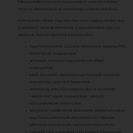
Felhasználókkal folytatott kommunikáció során tiszteletben
tartja az udvariasság és az udvariasság szokásos szabályait.
A Felhasználó vállalja, hogy nem tesz olyan megjegyzéseket vagy
javaslatokat, amelyek ellentétesek a jogszabályokkal vagy a jó
erkölccsel, különös tekintettel a következőkre:
fajgyűlöletre uszító, rasszista, antiszemita, idegengyűlölő,
homofób stb. megjegyzések;
erőszakos, pornográf vagy pedofil stb. jellegű
megjegyzések;
sértő, becsmérlő, rágalmazó vagy harmadik személyek
személyiségi jogait sértő kijelentések;
emberiesség elleni bűncselekményeket és az elismert
népirtásokat tagadó megjegyzések, valamint
bűncselekmények védelmezése;
büntetendő cselekmények elkövetésére, például erőszakos
vagy terrorcselekmények elkövetésére való felbujtás,
kábítószer-árusításra stb. való buzdító kijelentések;
harmadik felek magánéletét vagy szellemi tulajdonjogát