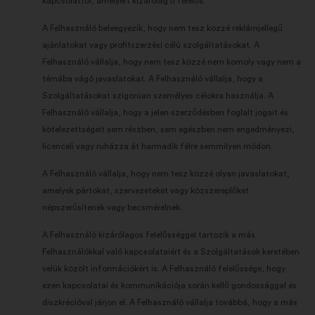
kapcsolattól, amelyért kizárólag ő felelős.
A Felhasználó beleegyezik, hogy nem tesz közzé reklámjellegű
ajánlatokat vagy profitszerzési célú szolgáltatásokat. A
Felhasználó vállalja, hogy nem tesz közzé nem komoly vagy nem a
témába vágó javaslatokat. A Felhasználó vállalja, hogy a
Szolgáltatásokat szigorúan személyes célokra használja. A
Felhasználó vállalja, hogy a jelen szerződésben foglalt jogait és
kötelezettségeit sem részben, sem egészben nem engedményezi,
licenceli vagy ruházza át harmadik félre semmilyen módon.
A Felhasználó vállalja, hogy nem tesz közzé olyan javaslatokat,
amelyek pártokat, szervezeteket vagy közszereplőket
népszerűsítenek vagy becsmérelnek.
A Felhasználó kizárólagos felelősséggel tartozik a más
Felhasználókkal való kapcsolataiért és a Szolgáltatások keretében
velük közölt információkért is. A Felhasználó felelőssége, hogy
ezen kapcsolatai és kommunikációja során kellő gondossággal és
diszkrécióval járjon el. A Felhasználó vállalja továbbá, hogy a más