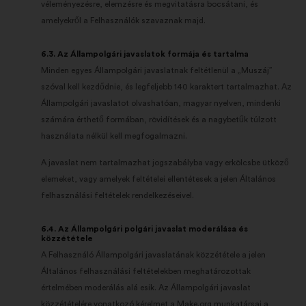
véleményezésre, elemzésre és megvitatásra bocsátani, és
amelyekről a Felhasználók szavaznak majd.
6.3. Az Állampolgári javaslatok formája és tartalma
Minden egyes Állampolgári javaslatnak feltétlenül a „Muszáj”
szóval kell kezdődnie, és legfeljebb 140 karaktert tartalmazhat. Az
Állampolgári javaslatot olvashatóan, magyar nyelven, mindenki
számára érthető formában, rövidítések és a nagybetűk túlzott
használata nélkül kell megfogalmazni.
A javaslat nem tartalmazhat jogszabályba vagy erkölcsbe ütköző
elemeket, vagy amelyek feltételei ellentétesek a jelen Általános
felhasználási feltételek rendelkezéseivel.
6.4. Az Állampolgári polgári javaslat moderálása és
közzététele
A Felhasználó Állampolgári javaslatának közzététele a jelen
Általános felhasználási feltételekben meghatározottak
értelmében moderálás alá esik. Az Állampolgári javaslat
közzétételére vonatkozó kérelmet a Make.org munkatársai a