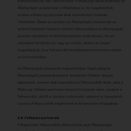
Kommunikációs célú felhasználás: A Make.org felhasználhatja az
Állampolgári javaslatokat a Webhelyen is, és megjelenítheti
azokat a Make.org partnerei által üzemeltetett hirdetési
felületeken. Ebben az esetben az Állampolgári javaslatnak az
említett hirdetési felületen történő felhasználása az Állampolgári
javaslat névtelenül történő közzétételét eredményezi, ha azt
névtelenül tették közzé, vagy az utónév, életkor és megye
megadásával, ha a Felhasználó rendelkezésre bocsátotta ezeket
az információkat.
Az Állampolgári javaslatok megvalósítása: Végül pedig az
Állampolgári javaslatok konkrét átalakítási fellépés tárgyát
képezhetik, amelyet akár közvetlenül a Felhasználók révén, akár a
Make.org fellépési partnerein keresztül hajtanak végre, amelyet a
Felhasználó, akitől a Javaslat származik, valamint a Javaslatról
szavazó Felhasználók megértettek és kifejezetten elfogadnak.
6.8. Fellépési partnerek
A Regisztrált felhasználók elkészíthetik saját Állampolgári