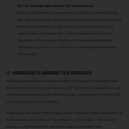
12.2. Az Állampolgári javaslatok tulajdonjoga
Maguk az Állampolgári javaslatok a szerzők tulajdonát képezik,
akik nem kizárólagos, átruházható és ingyenes engedélyt adnak a
Make.org weboldalnak, hogy azokat Franciaországban és az
egész világon, bármilyen online felhasználásra és bármilyen
terjesztési módra, a jelen Általános felhasználási feltételek
időtartama alatt és az itt említett összes felhasználási módra
felhasználja.
13. HIVATKOZÁSOK ÉS HARMADIK FELEK WEBOLDALAI
A Make.org semmilyen módon nem vállal felelősséget a harmadik felek
(beleértve a lehetséges partnereket is) által üzemeltetett weboldalak vagy
mobilalkalmazások műszaki elérhetőségéért, amelyekhez a Felhasználó
az oldalon keresztül hozzáférhet.
A Make.org nem vállal felelősséget az ilyen harmadik felek weboldalain és
mobilalkalmazásain elérhető tartalmakért, hirdetésekért, termékekért
és/vagy szolgáltatásokért, amelyekre saját a harmadik felek