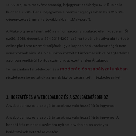
1.056.017,00·€ részvénytársaság, bejegyzett székhelye 13-15 Rue de la
Bûcherie 75005 Paris, bejegyezve a párizsi cégjegyzékben 820 016 095
cégjegyzékszámmal (a továbbiakban: „Make.org”).
A Make.org nem tekinthető az információmanipuláció elleni küzdelemről
szóló, 2018. december 22-i 2018-1202. számú törvény hatálya alá tartozó
online platform üzemeltetőjének. Így a kapcsolódó kötelezettségek nem
vonatkoznak ránk. Az oldalunkon közzétett információk valóságtartalma
azonban rendkívül fontos számunkra, ezért a jelen Általános
moderációs szabályzatunkban
felhasználási feltételekben és a
részletesen bemutatjuk az ennek biztosítására tett intézkedéseinket.
3. HOZZÁFÉRÉS A WEBOLDALHOZ ÉS A SZOLGÁLTATÁSOKHOZ
A weboldalhoz és a szolgáltatásokhoz való hozzáférés ingyenes.
A weboldalhoz és a szolgáltatásokhoz való hozzáférés ingyenes. A
hozzáférés mindenki számára nyitott a weboldalon érvényes
korlátozások betartása esetén: