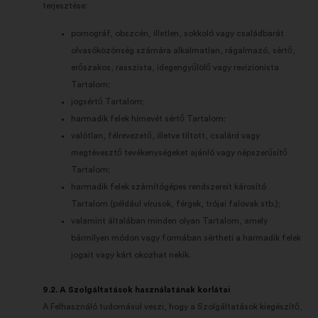
terjesztése:
pornográf, obszcén, illetlen, sokkoló vagy családbarát
olvasóközönség számára alkalmatlan, rágalmazó, sértő,
erőszakos, rasszista, idegengyűlölő vagy revizionista
Tartalom;
jogsértő Tartalom;
harmadik felek hírnevét sértő Tartalom;
valótlan, félrevezető, illetve tiltott, csalárd vagy
megtévesztő tevékenységeket ajánló vagy népszerűsítő
Tartalom;
harmadik felek számítógépes rendszereit károsító
Tartalom (például vírusok, férgek, trójai falovak stb.);
valamint általában minden olyan Tartalom, amely
bármilyen módon vagy formában sértheti a harmadik felek
jogait vagy kárt okozhat nekik.
9.2. A Szolgáltatások használatának korlátai
A Felhasználó tudomásul veszi, hogy a Szolgáltatások kiegészítő,