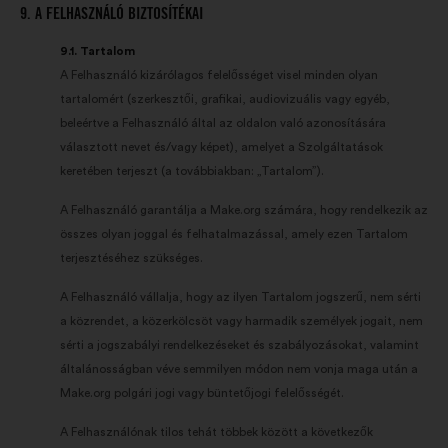
9. A FELHASZNÁLÓ BIZTOSÍTÉKAI
9.1. Tartalom
A Felhasználó kizárólagos felelősséget visel minden olyan
tartalomért (szerkesztői, grafikai, audiovizuális vagy egyéb,
beleértve a Felhasználó által az oldalon való azonosítására
választott nevet és/vagy képet), amelyet a Szolgáltatások
keretében terjeszt (a továbbiakban: „Tartalom”).
A Felhasználó garantálja a Make.org számára, hogy rendelkezik az
összes olyan joggal és felhatalmazással, amely ezen Tartalom
terjesztéséhez szükséges.
A Felhasználó vállalja, hogy az ilyen Tartalom jogszerű, nem sérti
a közrendet, a közerkölcsöt vagy harmadik személyek jogait, nem
sérti a jogszabályi rendelkezéseket és szabályozásokat, valamint
általánosságban véve semmilyen módon nem vonja maga után a
Make.org polgári jogi vagy büntetőjogi felelősségét.
A Felhasználónak tilos tehát többek között a következők