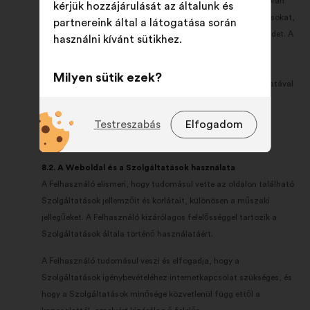
A Felhasználó vállalja, hogy a Szolgáltatások használata során
kérjük hozzájárulását az általunk és
tiszteletben tartja a hatályos jogszabályokat és szabályozásokat,
partnereink által a látogatása során
valamint hogy nem sérti harmadik felek jogait vagy a közrendet. A
használni kívánt sütikhez.
Felhasználó kizárólagos felelősséggel tartozik az összes
adminisztratív, adóügyi és/vagy szociális alaki követelmény
Milyen sütik ezek?
megfelelő teljesítéséért, valamint a Szolgáltatások használatával
kapcsolatban esetlegesen előírt járulékok, adók és illetékek
Technikai:
az oldal működéséhez
megfizetéséért. A Make.org semmilyen módon nem vonható
elengedhetetlenül szükséges sütik.
Testreszabás
Elfogadom
felelősségre e tekintetben.
Preferencia:
az oldal böngészése
során biztosított élményt javító
8.2. A Weboldal és a Szolgáltatások használata
sütik
A Felhasználó elismeri, hogy tudomásul vette az oldalon található
Szolgáltatások jellemzőit és korlátait, különösen a műszaki
Statisztikai:
az állampolgári
jellegűeket. A Felhasználó kizárólagos felelősséggel tartozik a
konzultációk elemzésének
Szolgáltatások általa történő használatáért.
összesített módon történő
bővítésére szolgáló sütik.
A Felhasználó tudomásul veszi és elfogadja, hogy a
Közösségi hálózati:
a közösségi
Szolgáltatások igénybevételéhez internetkapcsolat szükséges, és
hálózatokon való hatásunk
hogy a Szolgáltatások minősége közvetlenül függ ettől a
növeléséhez szükséges sütik