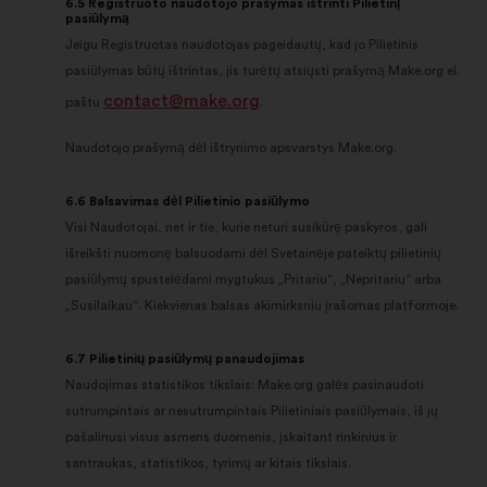
6.5 Registruoto naudotojo prašymas ištrinti Pilietinį
pasiūlymą
Jeigu Registruotas naudotojas pageidautų, kad jo Pilietinis
pasiūlymas būtų ištrintas, jis turėtų atsiųsti prašymą Make.org el.
contact@make.org
paštu
.
Naudotojo prašymą dėl ištrynimo apsvarstys Make.org.
6.6 Balsavimas dėl Pilietinio pasiūlymo
Visi Naudotojai, net ir tie, kurie neturi susikūrę paskyros, gali
išreikšti nuomonę balsuodami dėl Svetainėje pateiktų pilietinių
pasiūlymų spustelėdami mygtukus „Pritariu“, „Nepritariu“ arba
„Susilaikau“. Kiekvienas balsas akimirksniu įrašomas platformoje.
6.7 Pilietinių pasiūlymų panaudojimas
Naudojimas statistikos tikslais: Make.org galės pasinaudoti
sutrumpintais ar nesutrumpintais Pilietiniais pasiūlymais, iš jų
pašalinusi visus asmens duomenis, įskaitant rinkinius ir
santraukas, statistikos, tyrimų ar kitais tikslais.