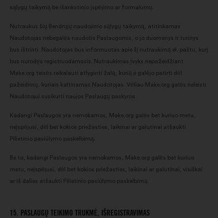
sąlygų taikymą be išankstinio įspėjimo ar formalumų.
Nutraukus šių Bendrųjų naudojimo sąlygų taikymą, atitinkamas
Naudotojas nebegalės naudotis Paslaugomis, o jo duomenys ir turinys
bus ištrinti. Naudotojas bus informuotas apie šį nutraukimą el. paštu, kurį
bus nurodęs registruodamasis. Nutraukimas įvyks nepažeidžiant
Make.org teisės reikalauti atlyginti žalą, kurią ji galėjo patirti dėl
pažeidimų, kuriais kaltinamas Naudotojas. Vėliau Make.org galės neleisti
Naudotojui susikurti naujos Paslaugų paskyros.
Kadangi Paslaugos yra nemokamos, Make.org galės bet kuriuo metu,
neįspėjusi, dėl bet kokios priežasties, laikinai ar galutinai atšaukti
Pilietinio pasiūlymo paskelbimą.
Be to, kadangi Paslaugos yra nemokamos, Make.org galės bet kuriuo
metu, neįspėjusi, dėl bet kokios priežasties, laikinai ar galutinai, visiškai
ar iš dalies atšaukti Pilietinio pasiūlymo paskelbimą.
15. PASLAUGŲ TEIKIMO TRUKMĖ, IŠREGISTRAVIMAS