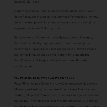
bazių kūrėjų teises.
Naudotojas bus patrauktas atsakomybėn už bet kokį visos ar
dalies Paslaugos ir svetainėje saugomos informacijos atkūrimą,
atvaizdavimą, paskelbimą, perdavimą ar apskritai naudojimą
negavus specialaus Make.org leidimo.
Bet koks vieno iš šių elementų skaidymas, dekompiliavimas,
dešifravimas, išrašų darymas, pakartotinis panaudojimas,
kopijavimas ir apskritai bet koks atgaminimas, atvaizdavimas,
platinimas ir naudojimas be Make.org leidimo yra griežtai
draudžiamas ir už tai gali būti vykdomas baudžiamasis
persekiojimas.
12.2 Pilietinių pasiūlymų nuosavybės teisės
Patys Pilietiniai pasiūlymai yra jų teikėjų nuosavybė; jie suteikia
Make.org neišimtinę, perduodamą ir nemokamą licenciją juos
valdyti, galiojančią Prancūzijoje ir visame pasaulyje, bet kokiam
naudojimui internete ir bet kokiam platinimo būdui, šių Bendrųjų
naudojimo sąlygų galiojimo laikotarpį, visiems jose numatytiems