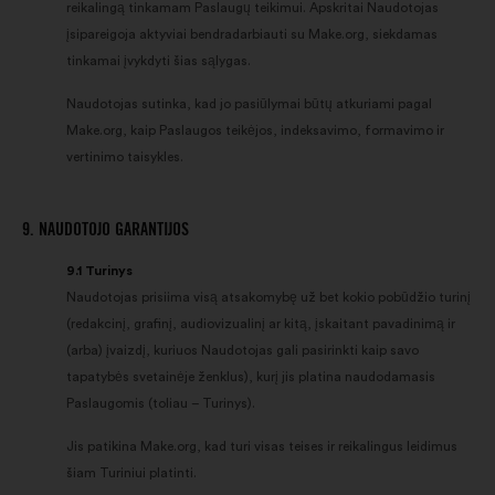
reikalingą tinkamam Paslaugų teikimui. Apskritai Naudotojas
įsipareigoja aktyviai bendradarbiauti su Make.org, siekdamas
tinkamai įvykdyti šias sąlygas.
Naudotojas sutinka, kad jo pasiūlymai būtų atkuriami pagal
Make.org, kaip Paslaugos teikėjos, indeksavimo, formavimo ir
vertinimo taisykles.
9. NAUDOTOJO GARANTIJOS
9.1 Turinys
Naudotojas prisiima visą atsakomybę už bet kokio pobūdžio turinį
(redakcinį, grafinį, audiovizualinį ar kitą, įskaitant pavadinimą ir
(arba) įvaizdį, kuriuos Naudotojas gali pasirinkti kaip savo
tapatybės svetainėje ženklus), kurį jis platina naudodamasis
Paslaugomis (toliau – Turinys).
Jis patikina Make.org, kad turi visas teises ir reikalingus leidimus
šiam Turiniui platinti.