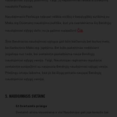
naudojimosi sąlygų priėmimą. Taigi, jų nepriėmimas reiškia atsisakymą
naudotis Paslauga.
Naudojimasis Paslauga taip pat reiškia visišką ir besąlygišką sutikimą su
Make.org Duomenų naudojimo politika, kuri yra neatskiriama šių Bendrųjų
čia
naudojimosi sąlygų dalis; su ja galima susipažinti
.
Šios Bendrosios naudojimosi sąlygos gali būti keičiamos bet kuriuo metu,
be išankstinio Make.org. įspėjimo. Bet koks pakeitimas nedelsiant
įsigalioja nuo tada, kai svetainėje paskelbiama nauja Bendrųjų
naudojimosi sąlygų versija. Taigi, Naudotojas raginamas reguliariai
svetainėje susipažinti su naujausia Bendrųjų naudojimosi sąlygų versija.
Priešingu atveju laikoma, kad jis be išlygų pritaria naujajai Bendrųjų
naudojimosi sąlygų versijai.
5. NAUDOJIMASIS SVETAINE
5.1 Svetainės prieiga
Svetainė atvira visuomenei ir visi Naudotojai gali joje lankytis bei