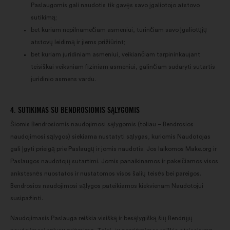
Paslaugomis gali naudotis tik gavęs savo įgaliotojo atstovo
sutikimą;
bet kuriam nepilnamečiam asmeniui, turinčiam savo įgaliotųjų
atstovų leidimą ir jiems prižiūrint;
bet kuriam juridiniam asmeniui, veikiančiam tarpininkaujant
teisiškai veiksniam fiziniam asmeniui, galinčiam sudaryti sutartis
juridinio asmens vardu.
4. SUTIKIMAS SU BENDROSIOMIS SĄLYGOMIS
Šiomis Bendrosiomis naudojimosi sąlygomis (toliau – Bendrosios
naudojimosi sąlygos) siekiama nustatyti sąlygas, kuriomis Naudotojas
gali įgyti prieigą prie Paslaugų ir jomis naudotis. Jos laikomos Make.org ir
Paslaugos naudotojų sutartimi. Jomis panaikinamos ir pakeičiamos visos
ankstesnės nuostatos ir nustatomos visos šalių teisės bei pareigos.
Bendrosios naudojimosi sąlygos pateikiamos kiekvienam Naudotojui
susipažinti.
Naudojimasis Paslauga reiškia visišką ir besąlygišką šių Bendrųjų