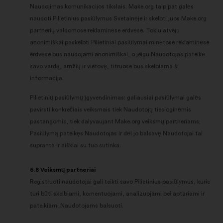
Naudojimas komunikacijos tikslais: Make.org taip pat galės
naudoti Pilietinius pasiūlymus Svetainėje ir skelbti juos Make.org
partnerių valdomose reklaminėse erdvėse. Tokiu atveju
anonimiškai paskelbti Pilietiniai pasiūlymai minėtose reklaminėse
erdvėse bus naudojami anonimiškai, o jeigu Naudotojas pateikė
savo vardą, amžių ir vietovę, titruose bus skelbiama ši
informacija.
Pilietinių pasiūlymų įgyvendinimas: galiausiai pasiūlymai galės
pavirsti konkrečiais veiksmais tiek Naudotojų tiesioginėmis
pastangomis, tiek dalyvaujant Make.org veiksmų partneriams;
Pasiūlymą pateikęs Naudotojas ir dėl jo balsavę Naudotojai tai
supranta ir aiškiai su tuo sutinka.
6.8 Veiksmų partneriai
Registruoti naudotojai gali teikti savo Pilietinius pasiūlymus, kurie
turi būti skelbiami, komentuojami, analizuojami bei aptariami ir
pateikiami Naudotojams balsuoti.