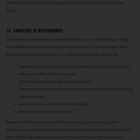
deklaracijų ir bet kokių kitų pareigų, kurias turi vykdyti šios trečiosios
šalys.
14. SANKCIJOS IR NUTRAUKIMAS
Tuo atveju, jei Naudotojas neįvykdytų kurios nors iš šių bendrųjų sąlygų
arba apskritai pažeistų kurį nors galiojantį įstatymą ar kitą teisės aktą,
Make.org pasilieka teisę imtis visų tinkamų priemonių, be kita ko:
sustabdyti ar nutraukti prieigą prie pažeidimą padariusio ar jame
dalyvavusio Naudotojo Paslaugų;
ištrinti bet kokį svetainėje paskelbtą turinį;
svetainėje paskelbti bet kokį informacinį pranešimą, kurį Make.org
laikys naudingu;
įspėti bet kurią suinteresuotą instituciją;
pareikšti bet kokį teisminį ieškinį.
Paprastai Naudotojui neįvykdžius savo pareigų, numatytų šiame
dokumente, ir (arba) pažeidus bet kurį taikytiną įstatymą arba kitą teisės
aktą, Make.org galės visateisiškai nutraukti šių Bendrųjų naudojimo