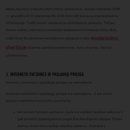
Make.org nėra interneto platformos operatorius, kuriam taikomas 2018
m. gruodžio 22 d. Įstatymas Nr. 2018-1202 dėl kovos su manipuliavimu
informacija. Todėl mums netaikomos atitinkamos prievolės. Tačiau
mums svarbu, kad mūsų svetainėje skelbiama informacija būtų tiksli,
moderavimo
todėl šiose Bendrosiose naudojimosi sąlygose ir savo
chartijoje
išsamiai aprašome priemones, kurių imamės, kad tai
užtikrintume.
3. INTERNETO SVETAINĖS IR PASLAUGŲ PRIEIGA
Interneto svetainės ir paslaugų prieiga yra nemokama.
Interneto svetainės ir paslaugų prieiga yra nemokama. Ji yra atvira,
paisant svetainėje numatytų suvaržymų:
bet kuriam fiziniam asmeniui, kuris yra visiškai teisiškai veiksnus ir
gali prisiimti įsipareigojimus pagal šias bendrąsias sąlygas. Fizinis
asmuo, kuris nėra visiškai teisiškai veiksnus, Svetaine ir