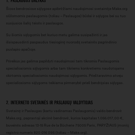
1. PASLAUGOS DALYKAS
Šiose bendrosiose sąlygose apibrėžiami naudojimosi svetainėje Make.org
siūlomomis paslaugomis (toliau – Paslaugos) būdai ir sąlygos bei su tuo
susijusios šalių teisės ir paslaugos.
Su šiomis sąlygomis bet kuriuo metu galima susipažinti ir jas
išsispausdinti paspaudus tiesioginę nuorodą svetainės pagrindinio
puslapio apačioje.
Prireikus jas galima papildyti naudojimosi tam tikromis Paslaugomis
specialiosiomis sąlygomis arba tam tikriems konkretiems naudotojams
skirtomis specialiosiomis naudojimosi sąlygomis. Prieštaravimo atveju
specialiosioms sąlygoms teikiama pirmenybė prieš bendrąsias sąlygas.
2. INTERNETO SVETAINĖS IR PASLAUGŲ VALDYTOJAS
Svetainę ir Paslaugas (kartu vadinamas Paslaugomis) valdo bendrovė
Make.org, paprastoji akcinė bendrovė, kurios kapitalas 1.056.017,00·€,
buveinės adresas 13-15 Rue de la Bûcherie 75005 Paris, PARYŽIAUS įmonių
registro numeris 820 016 095 (toliau – Make.org).