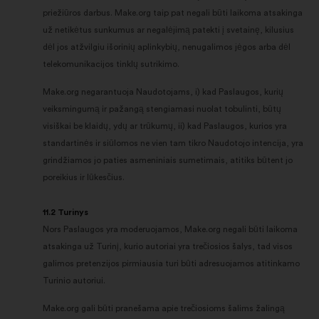
priežiūros darbus. Make.org taip pat negali būti laikoma atsakinga
už netikėtus sunkumus ar negalėjimą patekti į svetainę, kilusius
dėl jos atžvilgiu išorinių aplinkybių, nenugalimos jėgos arba dėl
telekomunikacijos tinklų sutrikimo.
Make.org negarantuoja Naudotojams, i) kad Paslaugos, kurių
veiksmingumą ir pažangą stengiamasi nuolat tobulinti, būtų
visiškai be klaidų, ydų ar trūkumų, ii) kad Paslaugos, kurios yra
standartinės ir siūlomos ne vien tam tikro Naudotojo intencija, yra
grindžiamos jo paties asmeniniais sumetimais, atitiks būtent jo
poreikius ir lūkesčius.
11.2 Turinys
Nors Paslaugos yra moderuojamos, Make.org negali būti laikoma
atsakinga už Turinį, kurio autoriai yra trečiosios šalys, tad visos
galimos pretenzijos pirmiausia turi būti adresuojamos atitinkamo
Turinio autoriui.
Make.org gali būti pranešama apie trečiosioms šalims žalingą