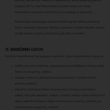
skundų, pretenzijų, ieškinių ir reikalavimų, kurių Make.org galėtų
sulaukti dėl to, kad Naudotojas pažeidė kurią nors šiose
bendrosiose sąlygose numatytą savo pareigą ar garantiją.
Naudotojas įsipareigoja atlyginti Make.org bet kokią jos patirtą
žalą ir padengti visas jos išlaidas, prievoles ir (arba) baudas, kurias
jai dėl pirmiau minėtų priežasčių gali tekti sumokėti.
10. DRAUDŽIAMAS ELGESYS
Griežtai draudžiama Paslaugomis naudotis toliau išvardytiems tikslams:
veiklai, kuri yra neteisėta, apgaulinga ar pažeidžianti trečiųjų šalių
teises ar saugumą, vykdyti;
viešajai tvarkai ar galiojantiems įstatymams ir kitiems teisės
aktams pažeisti;
įsilaužti į trečiosios šalies informacinę sistemą ar bet kokiai
veiklai, kuri gali pakenkti, valdyti, trukdyti vykdyti arba visiškai ar iš
dalies perimti trečiosios šalies informacinę sistemą, pažeisti jos
vientisumą ar saugumą, vykdyti;