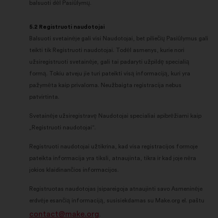
balsuoti dėl Pasiūlymų.
5.2 Registruoti naudotojai
Balsuoti svetainėje gali visi Naudotojai, bet piliečių Pasiūlymus gali
teikti tik Registruoti naudotojai. Todėl asmenys, kurie nori
užsiregistruoti svetainėje, gali tai padaryti užpildę specialią
formą. Tokiu atveju jie turi pateikti visą informaciją, kuri yra
pažymėta kaip privaloma. Neužbaigta registracija nebus
patvirtinta.
Svetainėje užsiregistravę Naudotojai specialiai apibrėžiami kaip
„Registruoti naudotojai“.
Registruoti naudotojai užtikrina, kad visa registracijos formoje
pateikta informacija yra tiksli, atnaujinta, tikra ir kad joje nėra
jokios klaidinančios informacijos.
Registruotas naudotojas įsipareigoja atnaujinti savo Asmeninėje
erdvėje esančią informaciją, susisiekdamas su Make.org el. paštu
contact@make.org
.