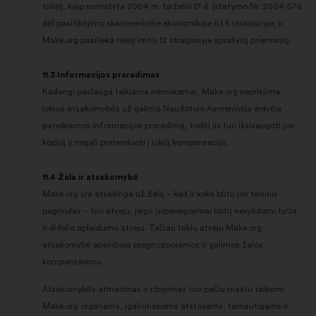
turinį, kaip numatyta 2004 m. birželio 21 d. Įstatymo Nr. 2004-575
dėl pasitikėjimo skaitmeninėje ekonomikoje 6 I 5 straipsnyje, ir
Make.org pasilieka teisę imtis 12 straipsnyje aprašytų priemonių.
11.3 Informacijos praradimas
Kadangi paslauga teikiama nemokamai, Make.org neprisiima
jokios atsakomybės už galimą Naudotojo Asmeninėje erdvėje
pateikiamos informacijos praradimą, todėl jis turi išsisaugoti jos
kopiją ir negali pretenduoti į jokią kompensaciją.
11.4 Žala ir atsakomybė
Make.org yra atsakinga už žalą – kad ir koks būtų jos teisinis
pagrindas – tuo atveju, jeigu įsipareigojimai būtų nevykdomi tyčia
ir didelio aplaidumo atveju. Tačiau tokiu atveju Make.org
atsakomybė apsiriboja prognozuojamos ir galimos žalos
kompensavimu.
Atsakomybės atmetimas ir ribojimas tuo pačiu mastu taikomi
Make.org organams, įgaliotiesiems atstovams, tarnautojams ir