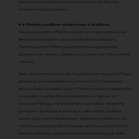
pripažintiems moralės principams ar pažeistų šių Bendrųjų
naudojimo sąlygų nuostatas.
6.4 Pilietinio pasiūlymo moderavimas ir skelbimas
Naudotojo pateiktas Pilietinis pasiūlymas moderuojamas šiose
Bendrosiose naudojimo sąlygose apibrėžtomis sąlygomis.
Prašymą paskelbti Pilietinį pasiūlymą Make.org komandos
išnagrinės kuo skubiau, siekdamos į jį atsakyti per mažiau nei 48
valandas.
Make.org moderavimo tarnyba išnagrinėja kiekvieną gautą Pilietinį
pasiūlymą, prieš paskelbdama jį internete. Dėl to Naudotojas
privalo stengtis be reikalo nesiųsti Pilietinio pasiūlymo pakartotinai
ir nepateikti to paties Pilietinio pasiūlymo. Jis taip pat turi
neužversti Paslaugų tarnybų šlamštu, tuos pačius Sprendimų
pasiūlymus siųsdamas iš skirtingų el. pašto adresų. Siekiant
suteikti žodį visiems Naudotojams, kiekvienam jų leidžiama per
vieną konsultaciją pateikti ne daugiau kaip 100 pasiūlymų. Kai ši
riba bus peržengta, nebegalėsime priimti pasiūlymų ir el. paštu