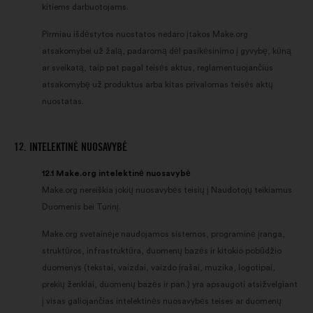
kitiems darbuotojams.
Pirmiau išdėstytos nuostatos nedaro įtakos Make.org
atsakomybei už žalą, padaromą dėl pasikėsinimo į gyvybę, kūną
ar sveikatą, taip pat pagal teisės aktus, reglamentuojančius
atsakomybę už produktus arba kitas privalomas teisės aktų
nuostatas.
12. INTELEKTINĖ NUOSAVYBĖ
12.1 Make.org intelektinė nuosavybė
Make.org nereiškia jokių nuosavybės teisių į Naudotojų teikiamus
Duomenis bei Turinį.
Make.org svetainėje naudojamos sistemos, programinė įranga,
struktūros, infrastruktūra, duomenų bazės ir kitokio pobūdžio
duomenys (tekstai, vaizdai, vaizdo įrašai, muzika, logotipai,
prekių ženklai, duomenų bazės ir pan.) yra apsaugoti atsižvelgiant
į visas galiojančias intelektinės nuosavybės teises ar duomenų