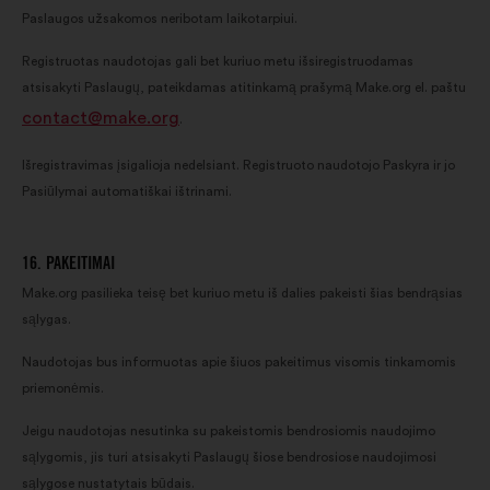
Paslaugos užsakomos neribotam laikotarpiui.
Registruotas naudotojas gali bet kuriuo metu išsiregistruodamas
atsisakyti Paslaugų, pateikdamas atitinkamą prašymą Make.org el. paštu
contact@make.org
.
Išregistravimas įsigalioja nedelsiant. Registruoto naudotojo Paskyra ir jo
Pasiūlymai automatiškai ištrinami.
16. PAKEITIMAI
Make.org pasilieka teisę bet kuriuo metu iš dalies pakeisti šias bendrąsias
sąlygas.
Naudotojas bus informuotas apie šiuos pakeitimus visomis tinkamomis
priemonėmis.
Jeigu naudotojas nesutinka su pakeistomis bendrosiomis naudojimo
sąlygomis, jis turi atsisakyti Paslaugų šiose bendrosiose naudojimosi
sąlygose nustatytais būdais.