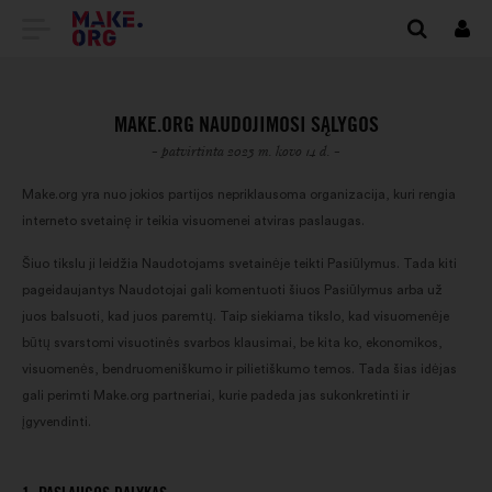
EITI
Prisi
Į
PAGRINDINĮ
MAKE.ORG NAUDOJIMOSI SĄLYGOS
MAKE.ORG
- patvirtinta 2023 m. kovo 14 d. -
PUSLAPĮ
Make.org yra nuo jokios partijos nepriklausoma organizacija, kuri rengia
interneto svetainę ir teikia visuomenei atviras paslaugas.
Šiuo tikslu ji leidžia Naudotojams svetainėje teikti Pasiūlymus. Tada kiti
pageidaujantys Naudotojai gali komentuoti šiuos Pasiūlymus arba už
juos balsuoti, kad juos paremtų. Taip siekiama tikslo, kad visuomenėje
būtų svarstomi visuotinės svarbos klausimai, be kita ko, ekonomikos,
visuomenės, bendruomeniškumo ir pilietiškumo temos. Tada šias idėjas
gali perimti Make.org partneriai, kurie padeda jas sukonkretinti ir
įgyvendinti.