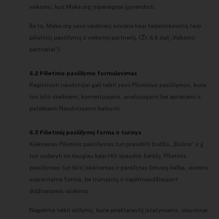
veiksmu, kurį Make.org įsipareigoja įgyvendinti.
Be to, Make.org savo vaidmenį suvokia kaip tarpininkavimą tarp
pilietinių pasiūlymų ir veiksmų partnerių. (Žr. 6.8 dalį „Veiksmų
partneriai“).
6.2 Pilietinio pasiūlymo formulavimas
Registruoti naudotojai gali teikti savo Pilietinius pasiūlymus, kurie
turi būti skelbiami, komentuojami, analizuojami bei aptariami ir
pateikiami Naudotojams balsuoti.
6.3 Pilietinių pasiūlymų forma ir turinys
Kiekvienas Pilietinis pasiūlymas turi prasidėti žodžiu „Būtina“ ir jį
turi sudaryti ne daugiau kaip 140 spaudos ženklų. Pilietinis
pasiūlymas turi būti įskaitomas ir parašytas lietuvių kalba, visiems
suprantama forma, be trumpinių ir nepiktnaudžiaujant
didžiosiomis raidėmis.
Negalima teikti siūlymų, kurie prieštarautų įstatymams, visuotinai