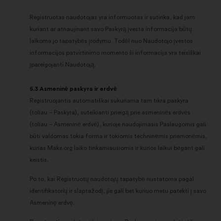
Registruotas naudotojas yra informuotas ir sutinka, kad jam
kuriant ar atnaujinant savo Paskyrą įvesta informacija būtų
laikoma jo tapatybės įrodymu. Todėl nuo Naudotojo įvestos
informacijos patvirtinimo momento ši informacija yra teisiškai
įpareigojanti Naudotoją.
5.3 Asmeninė paskyra ir erdvė
Registruojantis automatiškai sukuriama tam tikra paskyra
(toliau – Paskyra), suteikianti prieigą prie asmeninės erdvės
(toliau – Asmeninė erdvė), kurioje naudojimasis Paslaugomis gali
būti valdomas tokia forma ir tokiomis techninėmis priemonėmis,
kurias Make.org laiko tinkamiausiomis ir kurios laikui bėgant gali
keistis.
Po to, kai Registruotų naudotojų tapatybė nustatoma pagal
identifikatorių ir slaptažodį, jie gali bet kuriuo metu patekti į savo
Asmeninę erdvę.