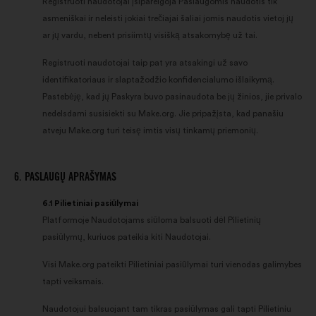
Registruoti naudotojai įsipareigoja Paslaugomis naudotis tik
asmeniškai ir neleisti jokiai trečiajai šaliai jomis naudotis vietoj jų
ar jų vardu, nebent prisiimtų visišką atsakomybę už tai.
Registruoti naudotojai taip pat yra atsakingi už savo
identifikatoriaus ir slaptažodžio konfidencialumo išlaikymą.
Pastebėję, kad jų Paskyra buvo pasinaudota be jų žinios, jie privalo
nedelsdami susisiekti su Make.org. Jie pripažįsta, kad panašiu
atveju Make.org turi teisę imtis visų tinkamų priemonių.
6. PASLAUGŲ APRAŠYMAS
6.1 Pilietiniai pasiūlymai
Platformoje Naudotojams siūloma balsuoti dėl Pilietinių
pasiūlymų, kuriuos pateikia kiti Naudotojai.
Visi Make.org pateikti Pilietiniai pasiūlymai turi vienodas galimybes
tapti veiksmais.
Naudotojui balsuojant tam tikras pasiūlymas gali tapti Pilietiniu