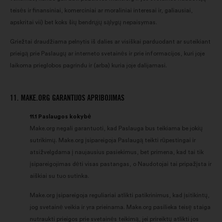
teisės ir finansiniai, komerciniai ar moraliniai interesai ir, galiausiai,
apskritai vii) bet koks šių bendrųjų sąlygų nepaisymas.
Griežtai draudžiama pelnytis iš dalies ar visiškai parduodant ar suteikiant
prieigą prie Paslaugų ar interneto svetainės ir prie informacijos, kuri joje
laikoma prieglobos pagrindu ir (arba) kuria joje dalijamasi.
11. MAKE.ORG GARANTIJOS APRIBOJIMAS
11.1 Paslaugos kokybė
Make.org negali garantuoti, kad Paslauga bus teikiama be jokių
sutrikimų. Make.org įsipareigoja Paslaugą teikti rūpestingai ir
atsižvelgdama į naujausius pasiekimus, bet primena, kad tai tik
įsipareigojimas dėti visas pastangas, o Naudotojai tai pripažįsta ir
aiškiai su tuo sutinka.
Make.org įsipareigoja reguliariai atlikti patikrinimus, kad įsitikintų,
jog svetainė veikia ir yra prieinama. Make.org pasilieka teisę staiga
nutraukti prieigos prie svetainės teikimą, jei prireiktų atlikti jos