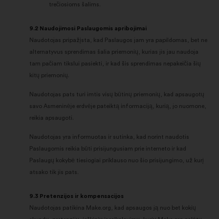
trečiosioms šalims.
9.2 Naudojimosi Paslaugomis apribojimai
Naudotojas pripažįsta, kad Paslaugos jam yra papildomas, bet ne
alternatyvus sprendimas šalia priemonių, kurias jis jau naudoja
tam pačiam tikslui pasiekti, ir kad šis sprendimas nepakeičia šių
kitų priemonių.
Naudotojas pats turi imtis visų būtinų priemonių, kad apsaugotų
savo Asmeninėje erdvėje pateiktą informaciją, kurią, jo nuomone,
reikia apsaugoti.
Naudotojas yra informuotas ir sutinka, kad norint naudotis
Paslaugomis reikia būti prisijungusiam prie interneto ir kad
Paslaugų kokybė tiesiogiai priklauso nuo šio prisijungimo, už kurį
atsako tik jis pats.
9.3 Pretenzijos ir kompensacijos
Naudotojas patikina Make.org, kad apsaugos ją nuo bet kokių