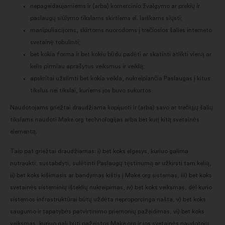
nepageidaujamiems ir (arba) komercinio žvalgymo ar prekių ir
paslaugų siūlymo tikslams skirtiems el. laiškams siųsti;
manipuliacijoms, skirtoms nuorodoms į trečiosios šalies interneto
svetainę tobulinti;
bet kokia forma ir bet kokiu būdu padėti ar skatinti atlikti vieną ar
kelis pirmiau aprašytus veiksmus ir veiklą;
apskritai užsiimti bet kokia veikla, nukreipiančia Paslaugas į kitus
tikslus nei tikslai, kuriems jos buvo sukurtos.
Naudotojams griežtai draudžiama kopijuoti ir (arba) savo ar trečiųjų šalių
tikslams naudoti Make.org technologijas arba bet kurį kitą svetainės
elementą.
Taip pat griežtai draudžiamas: i) bet koks elgesys, kuriuo galima
nutraukti, sustabdyti, sulėtinti Paslaugų tęstinumą ar užkirsti tam kelią,
ii) bet koks kišimasis ar bandymas kištis į Make.org sistemas, iii) bet koks
svetainės sisteminių išteklių nukreipimas, iv) bet koks veiksmas, dėl kurio
sistemos infrastruktūrai būtų uždėta neproporcinga našta, v) bet koks
saugumo ir tapatybės patvirtinimo priemonių pažeidimas, vi) bet koks
veiksmas, kuriuo gali būti pažeistos Make.org ir jos svetainės naudotojų