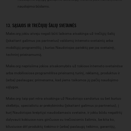
naudojimo būdams.
13. SĄSAJOS IR TREČIŲJŲ ŠALIŲ SVETAINĖS
Make.org jokiu atveju negali būti laikoma atsakinga už trečiųjų šalių
(įskaitant galimus jos partnerius) valdomų interneto svetainių arba
mobiliųjų programėlių, į kurias Naudotojas patektų per jos svetainę,
techninį prieinamumą.
Make.org neprisiima jokios atsakomybės už tokiose interneto svetainėse
arba mobiliosiose programėlėse prieinamą turinį, reklamą, produktus ir
(arba) paslaugas; primenama, kad jiems taikomos jų pačių naudojimo
sąlygos.
Make.org taip pat nėra atsakinga už Naudotojo sandorius su bet kuriuo
skelbėju, specialistu ar prekybininku (įskaitant galimus jo partnerius), į
kurį Naudotojas kreiptųsi naudodamasis svetaine, ir jokiu būdu negalėtų
dalyvauti kokiuose nors ginčuose su trečiosiomis šalimis, be kita ko,
kilusiuose dėl produktų tiekimo ir (arba) paslaugų teikimo, garantijų,