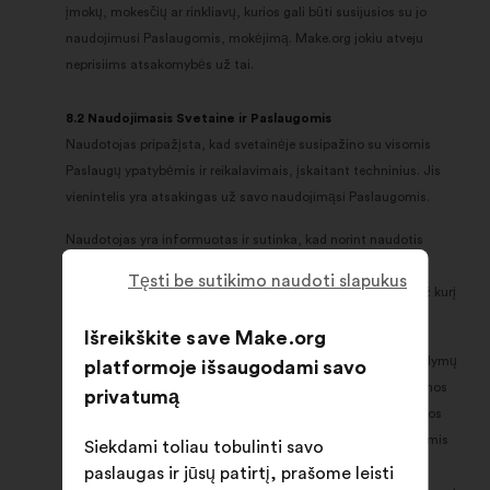
įmokų, mokesčių ar rinkliavų, kurios gali būti susijusios su jo
naudojimusi Paslaugomis, mokėjimą. Make.org jokiu atveju
neprisiims atsakomybės už tai.
8.2 Naudojimasis Svetaine ir Paslaugomis
Naudotojas pripažįsta, kad svetainėje susipažino su visomis
Paslaugų ypatybėmis ir reikalavimais, įskaitant techninius. Jis
vienintelis yra atsakingas už savo naudojimąsi Paslaugomis.
Naudotojas yra informuotas ir sutinka, kad norint naudotis
Paslaugomis reikia būti prisijungusiam prie interneto ir kad
Tęsti be sutikimo naudoti slapukus
Paslaugų kokybė tiesiogiai priklauso nuo šio prisijungimo, už kurį
atsako tik jis pats.
Išreikškite save Make.org
Naudotojas įsipareigoja neskelbti reklaminio pobūdžio pasiūlymų
platformoje išsaugodami savo
ar pasiūlymų, kuriuose būtų reklamuojamos už atlygį teikiamos
privatumą
paslaugos. Naudotojas įsipareigoja neskelbti nerimtų ar temos
neatitinkančių pasiūlymų. Naudotojas įsipareigoja Paslaugomis
Siekdami toliau tobulinti savo
naudotis griežtai asmeniškai. Taigi, jis įsipareigoja niekaip
paslaugas ir jūsų patirtį, prašome leisti