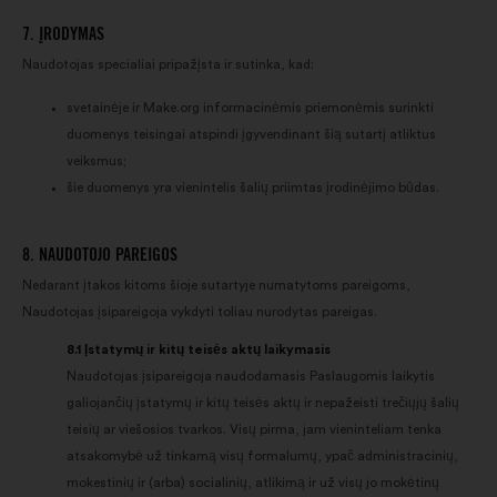
7. ĮRODYMAS
Naudotojas specialiai pripažįsta ir sutinka, kad:
svetainėje ir Make.org informacinėmis priemonėmis surinkti
duomenys teisingai atspindi įgyvendinant šią sutartį atliktus
veiksmus;
šie duomenys yra vienintelis šalių priimtas įrodinėjimo būdas.
8. NAUDOTOJO PAREIGOS
Nedarant įtakos kitoms šioje sutartyje numatytoms pareigoms,
Naudotojas įsipareigoja vykdyti toliau nurodytas pareigas.
8.1 Įstatymų ir kitų teisės aktų laikymasis
Naudotojas įsipareigoja naudodamasis Paslaugomis laikytis
galiojančių įstatymų ir kitų teisės aktų ir nepažeisti trečiųjų šalių
teisių ar viešosios tvarkos. Visų pirma, jam vieninteliam tenka
atsakomybė už tinkamą visų formalumų, ypač administracinių,
mokestinių ir (arba) socialinių, atlikimą ir už visų jo mokėtinų