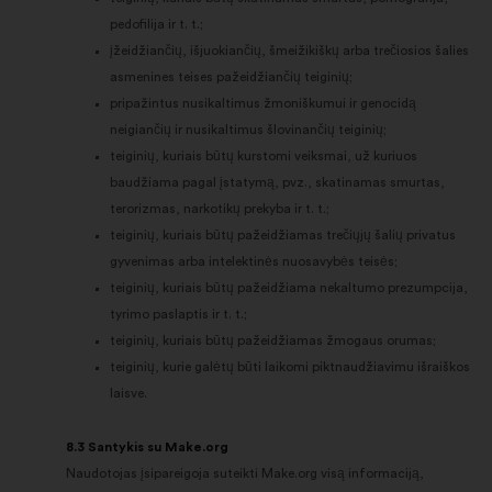
pedofilija ir t. t.;
įžeidžiančių, išjuokiančių, šmeižikiškų arba trečiosios šalies
asmenines teises pažeidžiančių teiginių;
pripažintus nusikaltimus žmoniškumui ir genocidą
neigiančių ir nusikaltimus šlovinančių teiginių;
teiginių, kuriais būtų kurstomi veiksmai, už kuriuos
baudžiama pagal įstatymą, pvz., skatinamas smurtas,
terorizmas, narkotikų prekyba ir t. t.;
teiginių, kuriais būtų pažeidžiamas trečiųjų šalių privatus
gyvenimas arba intelektinės nuosavybės teisės;
teiginių, kuriais būtų pažeidžiama nekaltumo prezumpcija,
tyrimo paslaptis ir t. t.;
teiginių, kuriais būtų pažeidžiamas žmogaus orumas;
teiginių, kurie galėtų būti laikomi piktnaudžiavimu išraiškos
laisve.
8.3 Santykis su Make.org
Naudotojas įsipareigoja suteikti Make.org visą informaciją,