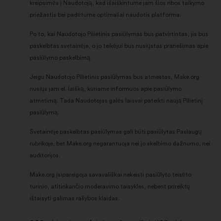
kreipsimės į Naudotoją, kad išaiškintume jam šios ribos taikymo
priežastis bei padėtume optimaliai naudotis platforma.
Po to, kai Naudotojo Pilietinis pasiūlymas bus patvirtintas, jis bus
paskelbtas svetainėje, o jo teikėjui bus nusiųstas pranešimas apie
pasiūlymo paskelbimą.
Jeigu Naudotojo Pilietinis pasiūlymas bus atmestas, Make.org
nusiųs jam el. laišką, kuriame informuos apie pasiūlymo
atmetimą. Tada Naudotojas galės laisvai pateikti naują Pilietinį
pasiūlymą.
Svetainėje paskelbtas pasiūlymas gali būti pasiūlytas Paslaugų
rubrikoje, bet Make.org negarantuoja nei jo skelbimo dažnumo, nei
auditorijos.
Make.org įsipareigoja savavališkai nekeisti pasiūlyto teisėto
turinio, atitinkančio moderavimo taisykles, nebent prireiktų
ištaisyti galimas rašybos klaidas.