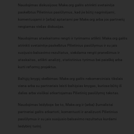
Naudojimas diskusijose: Make.org galės atrinkti svetainėje
paskelbtus Pilietinius pasiūlymus, kad jie būtų nagrinėjami,
komentuojami ir (arba) aptariami per Make.org arba jos partnerių
rengiamas viešas diskusijas.
Naudojimas ataskaitoms rengti ir tyrimams atlikti: Make.org galės
atrinkti svetainėje paskelbtus Pilietinius pasiūlymus ir su jais
susijusio balsavimo rezultatus, siekdama rengti pranešimus ir
ataskaitas, atlikti analizę, statistinius tyrimus bei paiešką arba
kurti reformų projektus.
Baltųjų knygų skelbimas: Make.org galės nekomerciniais tikslais
viena arba su partneriais leisti baltąsias knygas, kuriose būtų iš
dalies arba visiškai atkartojamas Pilietinių pasiūlymų tekstas.
Naudojimas leidyboje: be to, Make.org ir (arba) žurnalistai
partneriai galės atkartoti, komentuoti ir analizuoti Pilietinius
pasiūlymus ir su jais susijusio balsavimo rezultatus kurdami
leidybinį turinį.