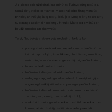
Jis įsipareigoja užtikrinti, kad minėtas Turinys būtų teisėtas,
nepažeistų viešosios tvarkos, visuotinai pripažintų moralės
principų ar trečiųjų šalių teisių, jokių įstatymų ar kitų teisės aktų
nuostatų ir apskritai negalėtų užtraukti Make.org civilinės ar
baudžiamosios atsakomybės.
Taigi, Naudotojas įsipareigoja neplatinti, be kita ko:
pornografinio, nešvankaus, nepadoraus, sukrečiančio ar
šeimai nepritaikyto, šmeižikiško, įžeidžiamo, smurtinio,
rasistinio, ksenofobiško ar genocidą neigiančio Turinio;
teises pažeidžiančio Turinio;
trečiosios šalies įvaizdį niekinančio Turinio;
melagingo, apgaulingo arba neteisėtą, nesąžiningą ar
apgaulingą veiklą siūlančio ar propaguojančio Turinio;
trečiosios šalies informacinėms sistemoms kenkiančio
Turinio (pvz., virusų, Trojos arklių ir t. t.);
apskritai Turinio, galinčio kokiu nors būdu ar kokia nors
forma pažeisti trečiųjų šalių teises arba pakenkti