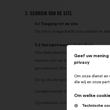
5. GEBRUIK VAN DE SITE
5.1 Toegang tot de site
De site is toegankelijk voor publiek en 
5.2 Geregistreerde Gebruikers
Alle Gebruikers kunnen stemmen op de si
Geef uw mening 
wensen zich op de site registreren door h
privacy
gemarkeerd. Onvolledige inschrijvingen 
Om onze dienst en 
De op de site geregistreerde Gebruikers w
die wij en onze par
Geregistreerde Gebruikers garanderen dat 
Om welke cookie
Zij verbinden zich ertoe deze informati
Technische co