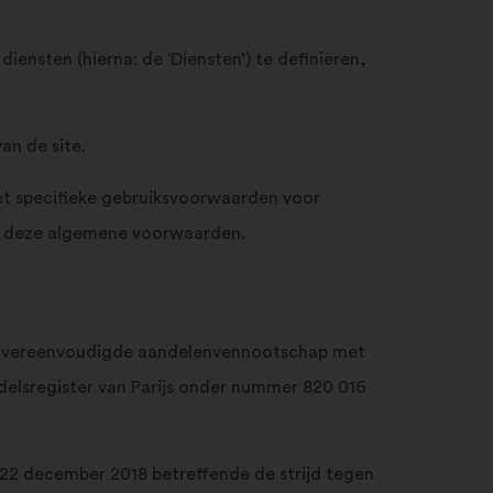
in
en
klik
sten (hierna: de ‘Diensten’) te definiëren,
op
"Zoeken"
an de site.
et specifieke gebruiksvoorwaarden voor
en deze algemene voorwaarden.
en vereenvoudigde aandelenvennootschap met
ndelsregister van Parijs onder nummer 820 016
 22 december 2018 betreffende de strijd tegen