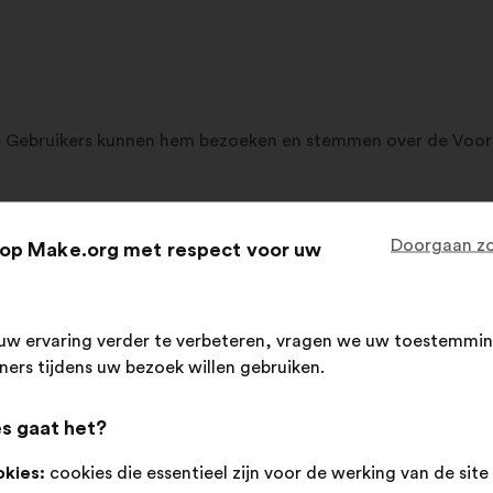
alle Gebruikers kunnen hem bezoeken en stemmen over de Voors
te, maar alleen geregistreerde Gebruikers kunnen Burgervoo
Doorgaan zo
op Make.org met respect voor uw
et daartoe bestemde formulier in te vullen. Zij moeten dan all
worden niet gevalideerd.
uw ervaring verder te verbeteren, vragen we uw toestemmin
orden specifiek gedefinieerd als ‘Geregistreerde Gebruikers’
tners tijdens uw bezoek willen gebruiken.
alle in het registratieformulier verstrekte informatie juist, 
s gaat het?
e in hun Persoonlijke Omgeving bij te werken door contact 
okies:
cookies die essentieel zijn voor de werking van de site