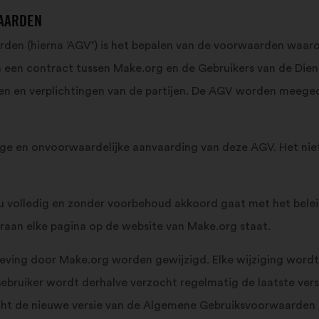
WAARDEN
en (hierna ‘AGV’) is het bepalen van de voorwaarden waaro
 een contract tussen Make.org en de Gebruikers van de Diens
n en verplichtingen van de partijen. De AGV worden meegede
dige en onvoorwaardelijke aanvaarding van deze AGV. Het nie
t u volledig en zonder voorbehoud akkoord gaat met het bele
raan elke pagina op de website van Make.org staat.
eving door Make.org worden gewijzigd. Elke wijziging wordt
Gebruiker wordt derhalve verzocht regelmatig de laatste ver
acht de nieuwe versie van de Algemene Gebruiksvoorwaarden