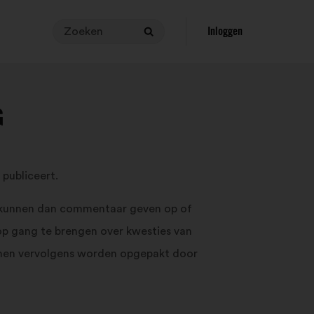
Zoeken
Je
Inloggen
Zoeken
zoekopdracht
moet
tussen
de
G
3
en
140
tekens
 publiceert.
lang
zijn.
n, kunnen dan commentaar geven op of
Voer
 op gang te brengen over kwesties van
je
zoekopdracht
nnen vervolgens worden opgepakt door
in
het
zoekveld