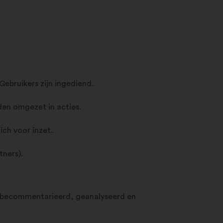
ebruikers zijn ingediend.
den omgezet in acties.
ch voor inzet.
tners).
, becommentarieerd, geanalyseerd en