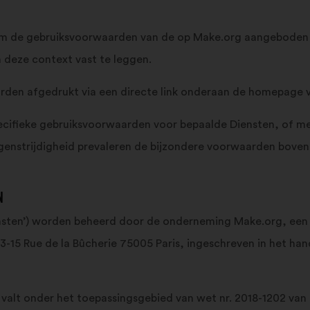
 de gebruiksvoorwaarden van de op Make.org aangeboden dien
n deze context vast te leggen.
worden afgedrukt via een directe link onderaan de homepage v
cifieke gebruiksvoorwaarden voor bepaalde Diensten, of m
 tegenstrijdigheid prevaleren de bijzondere voorwaarden bov
N
Diensten’) worden beheerd door de onderneming Make.org, e
13-15 Rue de la Bûcherie 75005 Paris, ingeschreven in het ha
 valt onder het toepassingsgebied van wet nr. 2018-1202 van