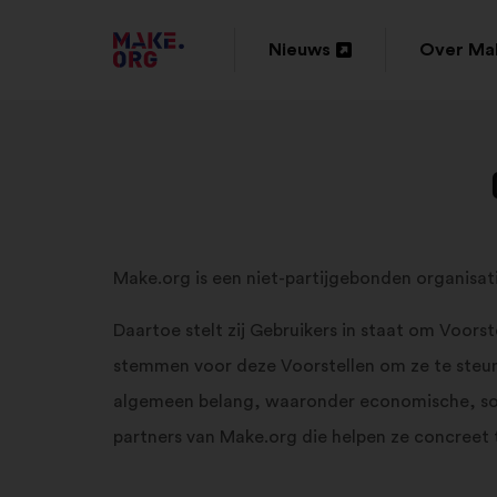
GA
Nieuws
Over Ma
Openen
Openen
NAAR
in
in
DE
een
een
HOMEPAGE
nieuw
nieuw
VAN
tabblad
tabblad
MAKE.ORG
Make.org is een niet-partijgebonden organisati
Daartoe stelt zij Gebruikers in staat om Voor
stemmen voor deze Voorstellen om ze te steune
algemeen belang, waaronder economische, soc
partners van Make.org die helpen ze concreet 