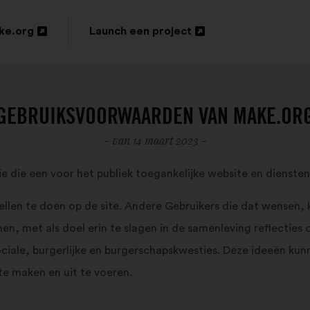
ke.org
Launch een project
Openen
in
een
GEBRUIKSVOORWAARDEN VAN MAKE.OR
nieuw
- van 14 maart 2023 -
tabblad
e die een voor het publiek toegankelijke website en diensten
stellen te doen op de site. Andere Gebruikers die dat wense
n, met als doel erin te slagen in de samenleving reflecties
iale, burgerlijke en burgerschapskwesties. Deze ideeën ku
te maken en uit te voeren.