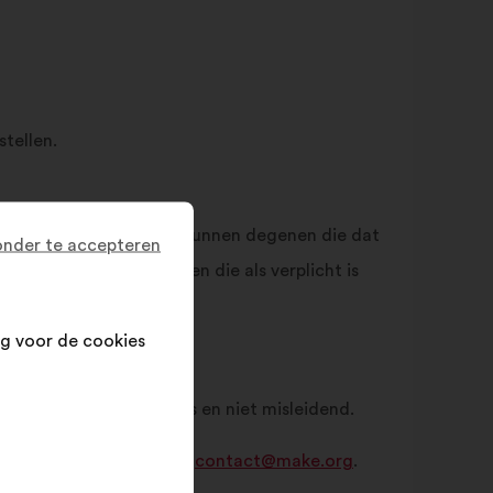
tellen.
rstellen doen. Daartoe kunnen degenen die dat
nder te accepteren
e informatie verstrekken die als verplicht is
g voor de cookies
.
up-to-date en oprecht is en niet misleidend.
op te nemen met Make.org
contact@make.org
.