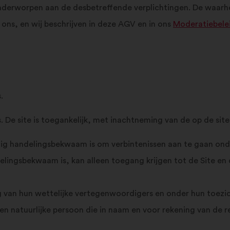
 onderworpen aan de desbetreffende verplichtingen. De waar
 ons, en wij beschrijven in deze AGV en in ons
Moderatiebele
.
s. De site is toegankelijk, met inachtneming van de op de si
ledig handelingsbekwaam is om verbintenissen aan te gaan o
ndelingsbekwaam is, kan alleen toegang krijgen tot de Site e
 van hun wettelijke vertegenwoordigers en onder hun toezi
een natuurlijke persoon die in naam en voor rekening van de