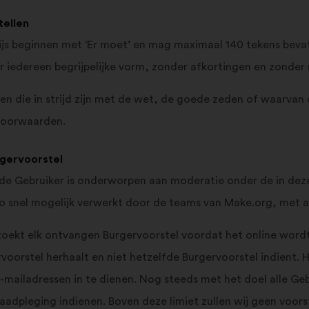
tellen
js beginnen met ‘Er moet’ en mag maximaal 140 tekens bevat
r iedereen begrijpelijke vorm, zonder afkortingen en zonder 
 die in strijd zijn met de wet, de goede zeden of waarvan d
voorwaarden.
rgervoorstel
n de Gebruiker is onderworpen aan moderatie onder de in d
o snel mogelijk verwerkt door de teams van Make.org, met al
ekt elk ontvangen Burgervoorstel voordat het online wordt
rvoorstel herhaalt en niet hetzelfde Burgervoorstel indient.
-mailadressen in te dienen. Nog steeds met het doel alle Geb
aadpleging indienen. Boven deze limiet zullen wij geen voors