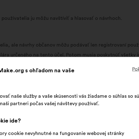
 používatelia ju môžu navštíviť a hlasovať o návrhoch.
elia, ale návrhy občanov môžu podávať len registrovaní použ
ulára určeného na tento účel. Potom musia poskytnúť všetky
Pok
 Make.org s ohľadom na vaše
slovne definovaní ako „registrovaní používatelia“.
 všetky informácie uvedené v registračnom formulári sú presn
šovať naše služby a vaše skúsenosti vás žiadame o súhlas so 
aši partneri počas vašej návštevy používať.
cie vo svojom osobnom priestore kontaktovaním Make.org e-
kie ide?
 súhlasí s tým, že údaje zadané na účely vytvorenia alebo ak
ľom sú po overení záväzné.
ory cookie nevyhnutné na fungovanie webovej stránky