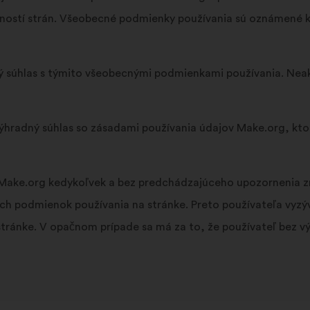
nností strán. Všeobecné podmienky používania sú oznámené k
ý súhlas s týmito všeobecnými podmienkami používania. Nea
zvýhradný súhlas so zásadami používania údajov Make.org, kt
Make.org kedykoľvek a bez predchádzajúceho upozornenia 
ch podmienok používania na stránke. Preto používateľa vyzýv
tránke. V opačnom prípade sa má za to, že používateľ bez vý