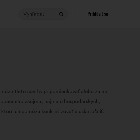
Vyhľadať
Ak
Prihlásiť sa
Vyhľadať
chcete
vykonať
vyhľadávanie,
vaša
požiadavka
musí
mať
od
3
do
, môžu tieto návrhy pripomienkovať alebo za ne
140
 všeobecného záujmu, najmä o hospodárskych,
znakov.
 ktorí ich pomôžu konkretizovať a uskutočniť.
Zadajte
ich
do
vyhľadávacieho