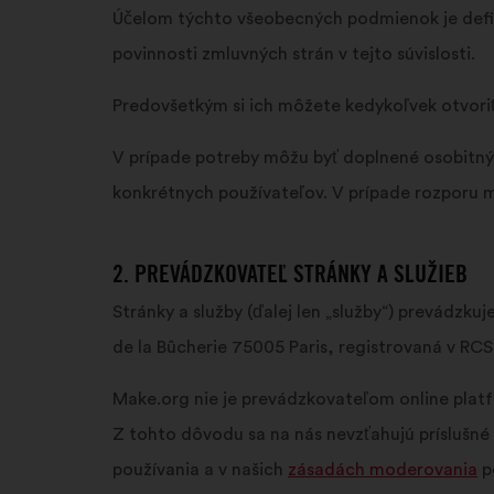
Účelom týchto všeobecných podmienok je defin
povinnosti zmluvných strán v tejto súvislosti.
Predovšetkým si ich môžete kedykoľvek otvoriť
V prípade potreby môžu byť doplnené osobitný
konkrétnych používateľov. V prípade rozporu
2. PREVÁDZKOVATEĽ STRÁNKY A SLUŽIEB
Stránky a služby (ďalej len „služby“) prevádzk
de la Bûcherie 75005 Paris, registrovaná v RCS
Make.org nie je prevádzkovateľom online platfo
Z tohto dôvodu sa na nás nevzťahujú príslušné 
používania a v našich
zásadách moderovania
p