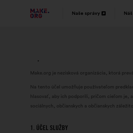
PREJSŤ
Naše správy
Náš
Otvorenie
Otv
NA
na
na
DOMOVSKÚ
novej
nov
STRÁNKU
karte
kar
MAKE.ORG
Make.org je nezisková organizácia, ktorá prevá
Na tento účel umožňuje používateľom predkladať
hlasovať, aby ich podporili, pričom cieľom je
sociálnych, občianskych a občianskych záležit
1. ÚČEL SLUŽBY