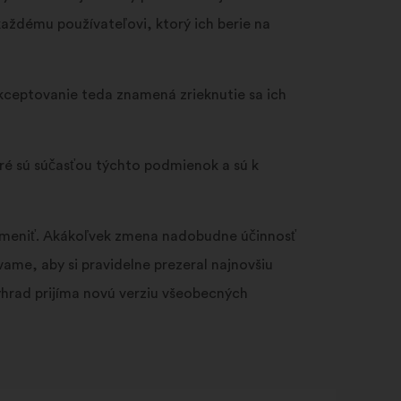
aždému používateľovi, ktorý ich berie na
kceptovanie teda znamená zrieknutie sa ich
oré sú súčasťou týchto podmienok a sú k
zmeniť. Akákoľvek zmena nadobudne účinnosť
ame, aby si pravidelne prezeral najnovšiu
hrad prijíma novú verziu všeobecných