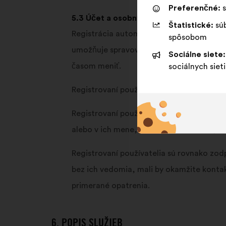
Preferenčné:
s
5.3 Účet a osobný priestor
Štatistické:
súb
Registrácia automaticky vedie k otvoreniu
spôsobom
umožňuje spravovať používanie služieb f
Sociálne siete:
časom meniť.
sociálnych sieti
Registrovaní používatelia majú prístup d
Registrovaní používatelia sa zaväzujú použ
alebo v ich mene, pokiaľ za to nenesú pl
Registrovaní používatelia sú rovnako zodp
bez ich vedomia, mali by okamžite konta
primerané opatrenia.
6. POPIS SLUŽIEB