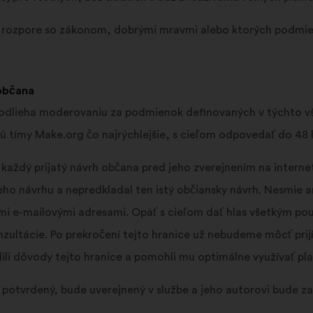
v rozpore so zákonom, dobrými mravmi alebo ktorých podmien
občana
podlieha moderovaniu za podmienok definovaných v týchto 
ú tímy Make.org čo najrýchlejšie, s cieľom odpovedať do 48 
ždý prijatý návrh občana pred jeho zverejnením na internet
ho návrhu a nepredkladal ten istý občiansky návrh. Nesmie an
ymi e-mailovými adresami. Opäť s cieľom dať hlas všetkým p
nzultácie. Po prekročení tejto hranice už nebudeme môcť pr
ili dôvody tejto hranice a pomohli mu optimálne využívať pl
potvrdený, bude uverejnený v službe a jeho autorovi bude za