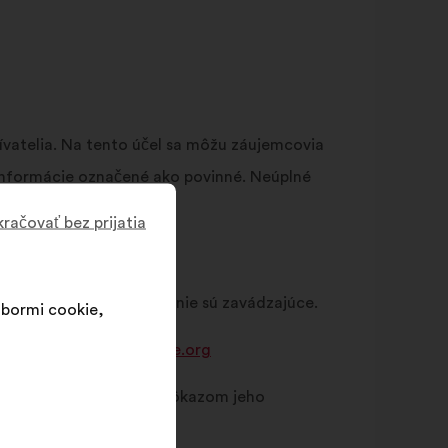
ívatelia. Na tento účel sa môžu záujemcovia
 informácie označené ako povinné. Neúplné
račovať bez prijatia
é, aktuálne a pravdivé a nie sú zavádzajúce.
súbormi cookie,
mailom na
contact@make.org
tualizácie jeho účtu sú dôkazom jeho