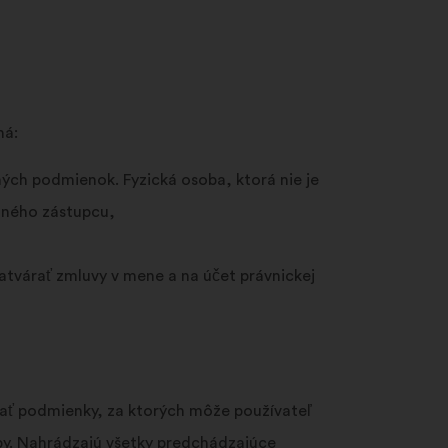
ná:
ých podmienok. Fyzická osoba, ktorá nie je
onného zástupcu,
atvárať zmluvy v mene a na účet právnickej
vať podmienky, za ktorých môže používateľ
žby. Nahrádzajú všetky predchádzajúce