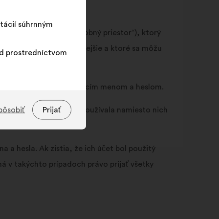
tácií súhrnným
riestoru (ďalej len „osobný priestor“), ktorý
rg považuje za najvhodnejšie a ktoré sa môžu
ad prostredníctvom
fikovali svojím prihlasovacím menom a heslom.
pôsobiť
Prijať
j tretej strane, aby ich používala namiesto nich
a hesla. Ak zistia, že ich účet bol použitý
 v takýchto prípadoch právo prijať všetky