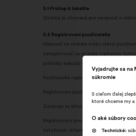
5.1 Prístup k lokalite
Stránka je otvorená pre verejnosť a všetci
5.2 Registrovaní používatelia
Hlasovať na stránke môžu všetci používat
zaregistrovať na stránke vyplnením form
prihlášky nebudú schválené.
Vyjadrujte sa na
súkromie
Používatelia registrovaní na stránke sú vý
Registrovaní používatelia ručia za to, že
S cieľom ďalej zlep
ktoré chceme my a n
Zaväzuje sa aktualizovať tieto informá
O aké súbory coo
Registrovaný používateľ je informovaný a
totožnosti. Informácie zadané používate
Technické:
súb