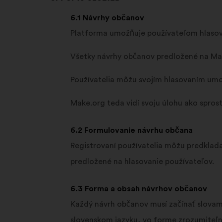
6.1 Návrhy občanov
Platforma umožňuje používateľom hlasovať
Všetky návrhy občanov predložené na Mak
Používatelia môžu svojím hlasovaním umož
Make.org teda vidí svoju úlohu ako spros
6.2 Formulovanie návrhu občana
Registrovaní používatelia môžu predklada
predložené na hlasovanie používateľov.
6.3 Forma a obsah návrhov občanov
Každý návrh občanov musí začínať slovam
slovenskom jazyku, vo forme zrozumiteľne