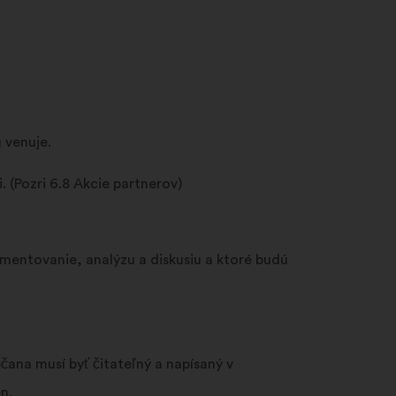
 venuje.
 (Pozri 6.8 Akcie partnerov)
omentovanie, analýzu a diskusiu a ktoré budú
ana musí byť čitateľný a napísaný v
n.