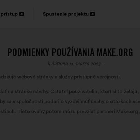
 prístup
Spustenie projektu
orenie
Otvorenie
na
ej
novej
PODMIENKY POUŽÍVANIA MAKE.ORG
te
karte
k dátumu 14. marca 2023 -
dzkuje webové stránky a služby prístupné verejnosti.
 na stránke návrhy. Ostatní používatelia, ktorí si to želajú
, aby sa v spoločnosti podarilo vyzdvihnúť úvahy o otázkach
ostiach. Tieto úvahy potom môžu prevziať partneri Make.org,