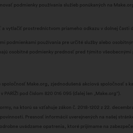
ovať podmienky používania služieb ponúkaných na Make.org (ď
 a vytlačiť prostredníctvom priameho odkazu v dolnej časti
mi podmienkami používania pre určité služby alebo osobitný
 majú osobitné podmienky prednosť pred týmito všeobecnými
uje spoločnosť Make.org, zjednodušená akciová spoločnosť s k
 v PARÍŽI pod číslom 820 016 095 (ďalej len „Make.org“).
rmy, na ktorú sa vzťahuje zákon č. 2018-1202 z 22. decembra 
povinnosti. Presnosť informácií uverejnených na našej stránk
odrobne uvádzame opatrenia, ktoré prijímame na zabezpečeni