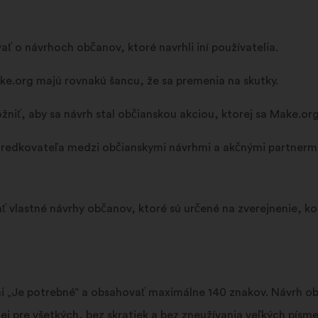
 o návrhoch občanov, ktoré navrhli iní používatelia.
e.org majú rovnakú šancu, že sa premenia na skutky.
niť, aby sa návrh stal občianskou akciou, ktorej sa Make.org
tredkovateľa medzi občianskymi návrhmi a akčnými partnermi.
ť vlastné návrhy občanov, ktoré sú určené na zverejnenie, k
i „Je potrebné“ a obsahovať maximálne 140 znakov. Návrh obč
j pre všetkých, bez skratiek a bez zneužívania veľkých písme