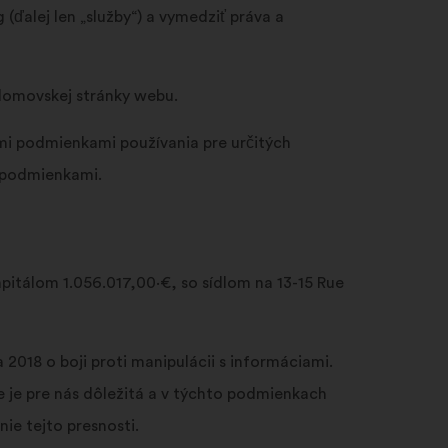
poľa
alej len „služby“) a vymedziť práva a
a
klikni
na
 domovskej stránky webu.
tlačidlo
„Hľadať“.
mi podmienkami používania pre určitých
 podmienkami.
apitálom 1.056.017,00·€, so sídlom na 13-15 Rue
2018 o boji proti manipulácii s informáciami.
e je pre nás dôležitá a v týchto podmienkach
e tejto presnosti.