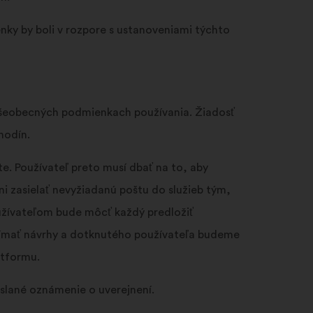
ky by boli v rozpore s ustanoveniami týchto
všeobecných podmienkach používania. Žiadosť
hodín.
e. Používateľ preto musí dbať na to, aby
i zasielať nevyžiadanú poštu do služieb tým,
oužívateľom bude môcť každý predložiť
ijímať návrhy a dotknutého používateľa budeme
atformu.
slané oznámenie o uverejnení.