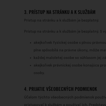
3. PRÍSTUP NA STRÁNKU A K SLUŽBÁM
Prístup na stránku a k službám je bezplatný.
Prístup na stránku a k službám je bezplatný. 
akejkoľvek fyzickej osobe s plnou právno
plne spôsobilá na právne úkony, môže mať
každej maloletej osobe so súhlasom jej 
akejkoľvek právnickej osobe konajúca pro
osoby.
4. PRIJATIE VŠEOBECNÝCH PODMIENOK
Účelom týchto všeobecných podmienok používan
pristupovať k službám a používať ich. Predsta