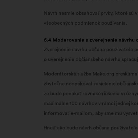
Návrh nesmie obsahovať prvky, ktoré sú 
všeobecných podmienok používania.
6.4 Moderovanie a zverejnenie návrhu 
Zverejnenie návrhu občana používateľa 
o uverejnenie občianskeho návrhu spracuj
Moderátorská služba Make.org preskúma ka
zbytočne neopakoval zasielanie občianske
že bude ponúkať rovnaké riešenia s rôzn
maximálne 100 návrhov v rámci jednej ko
informovať e-mailom, aby sme mu vysvetl
Hneď ako bude návrh občana používateľa 