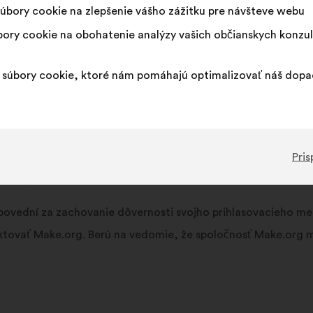
úbory cookie na zlepšenie vášho zážitku pre návšteve webu
ory cookie na obohatenie analýzy vašich občianskych konzul
 účtu (ďalej len „účet“), ktorý umožňuje prístup do osobného p
ormou a technickými prostriedkami, ktoré spoločnosť Make.o
súbory cookie, ktoré nám pomáhajú optimalizovať náš dop
o svojho osobného priestoru kedykoľvek po tom, čo sa identi
Pris
ívať služby výlučne na svoje vlastné účely a nedovoliť žiadne
nú zodpovednosť.
ovední za zachovanie dôvernosti svojho prihlasovacieho mena 
ktovať Make.org. Berú na vedomie, že spoločnosť Make.org má