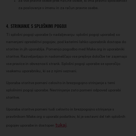
za vse pravne osebe prek fizične osebe, ki ima pravno sposobnost
za poslovanje v imenu in za račun pravne osebe.
4. STRINJANJE S SPLOŠNIMI POGOJI
Ti splošni pogoji uporabe (v nadaljevanju: splošni pogoji uporabe) so
namenjeni opredelitvi pogojev, pod katerimi lahko uporabnik dostopa do
storitev in jih uporablja. Pomenijo pogodbo med Make.org in uporabniki
storitve. Razveljavljajo in nadomeščajo vse prejšnje določbe ter zajemajo
vse pravice in obveznosti strank. Splošni pogoji uporabe se sporočijo
vsakemu uporabniku, ki se z njimi seznani.
Uporaba storitve pomeni celovito in brezpogojno strinjanje s temi
splošnimi pogoji uporabe. Nestrinjanje zato pomeni odpoved uporabi
storitve.
Uporaba storitve pomeni tudi celovito in brezpogojno strinjanje s
pravilnikom Make.org o uporabi podatkov, ki je sestavni del teh splošnih
tukaj
pogojev uporabe in dostopen
.