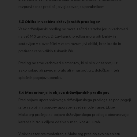
razpravi ter se predložijo v glasovanje uporabnikom.
6.3 Oblika in vsebina državljanskih predlogov
Vsak državljanski predlog se mora začeti s »treba je« in vsebovati
največ 140 znakov. Državljanski predlog mora biti berljiv in
sestavljen v slovenščini v vsem razumljivi obliki, brez kratic in
pretirane rabe velikih tiskanih črk.
Predlog ne sme vsebovati elementov, ki bi bilo v nasprotju z
zakonodajo ali javno moralo ali v nasprotju z določbami teh
splošnih pogojev uporabe.
6.4 Moderiranje in objava državljanskih predlogov
Pred objavo uporabnikovega državljanskega predloga se pod pogoji
iz teh splošnih pogojev uporabe izvede moderiranje. Ekipe
Make.org prošnjo za objavo državljanskega predloga obravnavajo
karseda hitro s ciljem odziva v manj kot 48. urah.
V okviru storitve moderiranja Make.org pred objavo na spletu