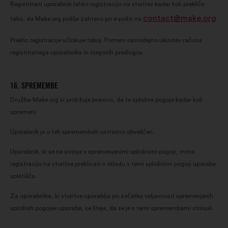
Registrirani uporabnik lahko registracijo na storitev kadar koli prekliče
contact@make.org
tako, da Make.org pošlje zahtevo po e-pošti na
.
Preklic registracije učinkuje takoj. Pomeni samodejno ukinitev računa
registriranega uporabnika in njegovih predlogov.
16. SPREMEMBE
Družba Make.org si pridržuje pravico, da te splošne pogoje kadar koli
spremeni.
Uporabnik je o teh spremembah ustrezno obveščen.
Uporabnik, ki se ne strinja s spremenjenimi splošnimi pogoji, mora
registracijo na storitve preklicati v skladu s temi splošnimi pogoji uporabe
spletišča.
Za uporabnika, ki storitve uporablja po začetku veljavnosti spremenjenih
splošnih pogojev uporabe, se šteje, da se je s temi spremembami strinjal.