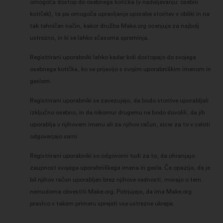
omogoča dostop do osebnega kotička (v nadaljevanju: osebni
kotiček), ta pa omogoča upravljanje uporabe storitev v obliki in na
tak tehničen način, kakor družba Make.org ocenjuje za najbolj
ustrezno, in ki se lahko sčasoma spreminja.
Registrirani uporabniki lahko kadar koli dostopajo do svojega
osebnega kotička, ko se prijavijo s svojim uporabniškim imenom in
geslom.
Registrirani uporabniki se zavezujejo, da bodo storitve uporabljali
izključno osebno, in da nikomur drugemu ne bodo dovolili, da jih
uporablja v njihovem imenu ali za njihov račun, sicer za to v celoti
odgovarjajo sami.
Registrirani uporabniki so odgovorni tudi za to, da ohranjajo
zaupnost svojega uporabniškega imena in gesla. Če opazijo, da je
bil njihov račun uporabljen brez njihove vednosti, morajo o tem
nemudoma obvestiti Make.org. Potrjujejo, da ima Make.org
pravico v takem primeru sprejeti vse ustrezne ukrepe.