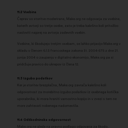
11.2 Vsebina
Čeprav so storitve moderirane, Make.org ne odgovarja za vsebine,
katerih avtorji so tretje osebe, zato je treba kakršno koli pritožbo
nasloviti najprej na avtorja zadevnih vsebin.
Vsebine, ki škodujejo tretjim osebam, se lahko prijavijo Make.org v
skladu s členom 6.I.5 francoskega zakona št. 2004-575 z dne 21.
junija 2004 o zaupanju v digitalno ekonomijo, Make.org pa si
pridržuje pravico do ukrepov iz člena 12.
11.3 Izguba podatkov
Ker je storitev brezplačna, Make.org zavrača kakršno koli
odgovornost za morebitno izgubo podatkov iz osebnega kotička
uporabnika, ki mora hraniti varnostno kopijo in v zvezi s tem ne
more zahtevati nobenega nadomestila.
11.4 Odškodninska odgovornost
Make.org ne glede na pravno podlago odgovarja za škodo,