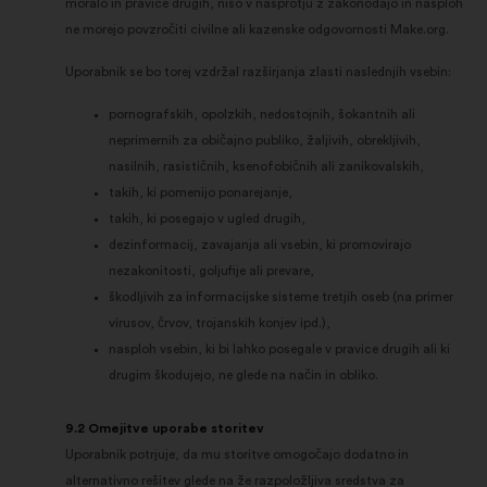
moralo in pravice drugih, niso v nasprotju z zakonodajo in nasploh
ne morejo povzročiti civilne ali kazenske odgovornosti Make.org.
Uporabnik se bo torej vzdržal razširjanja zlasti naslednjih vsebin:
pornografskih, opolzkih, nedostojnih, šokantnih ali
neprimernih za običajno publiko, žaljivih, obrekljivih,
nasilnih, rasističnih, ksenofobičnih ali zanikovalskih,
takih, ki pomenijo ponarejanje,
takih, ki posegajo v ugled drugih,
dezinformacij, zavajanja ali vsebin, ki promovirajo
nezakonitosti, goljufije ali prevare,
škodljivih za informacijske sisteme tretjih oseb (na primer
virusov, črvov, trojanskih konjev ipd.),
nasploh vsebin, ki bi lahko posegale v pravice drugih ali ki
drugim škodujejo, ne glede na način in obliko.
9.2 Omejitve uporabe storitev
Uporabnik potrjuje, da mu storitve omogočajo dodatno in
alternativno rešitev glede na že razpoložljiva sredstva za