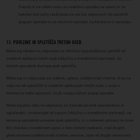
Franciji in na celem svetu za vsakršno uporabo na spletu in za
kakršen koli način razširjanja za ves čas veljavnosti teh splošnih
pogojev uporabe in za vse vrste uporabe, na katere se ti nanašajo.
13. POVEZAVE IN SPLETIŠČA TRETJIH OSEB
Make.org nikakor ne odgovarja za tehnično razpoložljivost spletišč ali
mobilnih aplikacij tretjih oseb (vključno z morebitnimi partnerji), do
katerih uporabnik dostopa prek spletišča.
Make.org ne odgovarja za vsebine, oglase, izdelke in/ali storitve, ki so na
voljo na teh spletiščih in mobilnih aplikacijah tretjih oseb, v zvezi s
katerimi je treba opozoriti, da jih urejajo njihovi pogoji uporabe.
Make.org prav tako ne odgovarja za transakcije med uporabnikom in
oglaševalci, strokovnjaki ali trgovci (vključno z morebitnimi partnerji), na
katere je uporabnik usmerjen prek spletišča, in v nobenem primeru ne more
biti stranka v morebitnem sporu s temi tretjimi osebami, med drugim
glede dostave izdelkov in/ali storitev, jamstev, izjav ali drugih obveznosti