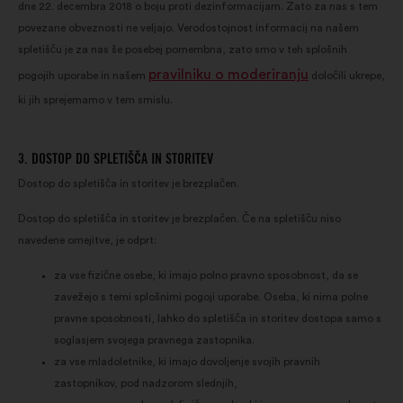
dne 22. decembra 2018 o boju proti dezinformacijam. Zato za nas s tem
povezane obveznosti ne veljajo. Verodostojnost informacij na našem
spletišču je za nas še posebej pomembna, zato smo v teh splošnih
pravilniku o moderiranju
pogojih uporabe in našem
določili ukrepe,
ki jih sprejemamo v tem smislu.
3. DOSTOP DO SPLETIŠČA IN STORITEV
Dostop do spletišča in storitev je brezplačen.
Dostop do spletišča in storitev je brezplačen. Če na spletišču niso
navedene omejitve, je odprt:
za vse fizične osebe, ki imajo polno pravno sposobnost, da se
zavežejo s temi splošnimi pogoji uporabe. Oseba, ki nima polne
pravne sposobnosti, lahko do spletišča in storitev dostopa samo s
soglasjem svojega pravnega zastopnika.
za vse mladoletnike, ki imajo dovoljenje svojih pravnih
zastopnikov, pod nadzorom slednjih,