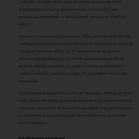
Uredniška uporaba: Make.org in/ali partnerski novinarji lahko
državljanske predloge in glasove v zvezi z njimi poleg tega
povzemajo, komentirajo in analizirajo pri ustvarjanju uredniških
vsebin.
Uporaba za komunikacijske namene: Make.org lahko državljanske
predloge uporablja tudi na spletišču in jih lahko prikaže na oglasnih
površinah partnerjev Make.org. V tem primeru se pri uporabi
državljanskih predlogov na navedenih oglaševalskih površinah
predlogi objavijo anonimno, če so bili objavljeni anonimno ali z
osebnim imenom, starostjo in regijo, če je uporabnik te podatke
posredoval.
Uresničevanje državljanskih predlogov: Nazadnje, predlogi se lahko
bodisi neposredno prek uporabnika bodisi prek partnerjev Make.org
pretvorijo v konkretno ukrepanje, kar uporabnik, ki je oddal predlog,
in uporabniki, ki so zanj glasovali, izrecno razumejo in se s tem
izrecno strinjajo.
6.8 Ukrepanje partnerjev