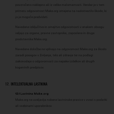
povzročeno naklepno ali iz velike malomarnosti. Vendar je v tem
primeru odgovornost Make.org omejena na nadomestilo škode, ki
jo je mogoče predvideti.
Navedene izključitve in omejitve odgovornosti v enakem obsegu
veljajo za organe, pravne zastopnike, zaposlene in druge
predstavnike Make.org.
Navedene določbe ne vplivajo na odgovornost Make.org za škodo
zaradi posegov v življenje, telo ali zdravje ter na podlagi
zakonodaje o odgovornosti za napake izdelkov ali drugih
kogentnih predpisov.
12. INTELEKTUALNA LASTNINA
12.1 Lastnina Make.org
Make.org ne uveljavlja nobene lastninske pravice v zvezi s podatki
ali vsebinami uporabnikov.