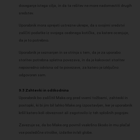
doseganje istega cilja, in da ta rešitev ne more nadomestiti drugih
sredstev.
Uporabnik mora sprejeti ustrezne ukrepe, da s svojimi sredstvi
zaščiti podatke iz svojega osebnega kotička, za katere ocenjuje,
da je to potrebno.
Uporabnik je seznanjen in se strinja s tem, da je za uporabo
storitev potrebna spletna povezava, in da je kakovost storitev
neposredno odvisna od te povezave, za katero je izključno
odgovoren sam.
9.3 Zahtevki in odškodnina
Uporabnik bo zaščitil Make.org pred vsemi tožbami, zahtevki in
postopki, ki bi jim bil lahko Make.org izpostavljen, ker je uporabnik
kršil katero koli obveznost ali zagotovilo iz teh splošnih pogojev.
Zavezuje se, da bo Make.org povrnil vsakršno škodo in mu plačal
vse posledične stroške, izdatke in/ali globe.