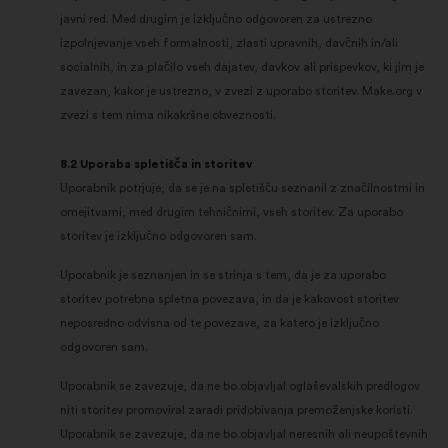
javni red. Med drugim je izključno odgovoren za ustrezno
izpolnjevanje vseh formalnosti, zlasti upravnih, davčnih in/ali
socialnih, in za plačilo vseh dajatev, davkov ali prispevkov, ki jim je
zavezan, kakor je ustrezno, v zvezi z uporabo storitev. Make.org v
zvezi s tem nima nikakršne obveznosti.
8.2 Uporaba spletišča in storitev
Uporabnik potrjuje, da se je na spletišču seznanil z značilnostmi in
omejitvami, med drugim tehničnimi, vseh storitev. Za uporabo
storitev je izključno odgovoren sam.
Uporabnik je seznanjen in se strinja s tem, da je za uporabo
storitev potrebna spletna povezava, in da je kakovost storitev
neposredno odvisna od te povezave, za katero je izključno
odgovoren sam.
Uporabnik se zavezuje, da ne bo objavljal oglaševalskih predlogov
niti storitev promoviral zaradi pridobivanja premoženjske koristi.
Uporabnik se zavezuje, da ne bo objavljal neresnih ali neupoštevnih