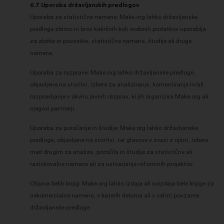
6.7 Uporaba državljanskih predlogov
Uporaba za statistične namene: Make.org lahko državljanske
predloge zbirno in brez kakršnih koli osebnih podatkov uporablja
za zbirke in povzetke, statistične namene, študije ali druge
namene.
Uporaba za razprave: Make.org lahko državljanske predloge,
objavljene na storitvi, izbere za analiziranje, komentiranje in/ali
razpravljanje v okviru javnih razprav, ki jih organizira Make.org ali
njegovi partnerji.
Uporaba za poročanje in študije: Make.org lahko državljanske
predloge, objavljene na storitvi, ter glasove v zvezi z njimi, izbere
med drugim za analize, poročila in študije za statistične ali
raziskovalne namene ali za ustvarjanje reformnih projektov.
Objava belih knjig: Make.org lahko izdaja ali soizdaja bele knjige za
nekomercialne namene, v katerih deloma ali v celoti povzame
državljanske predloge.