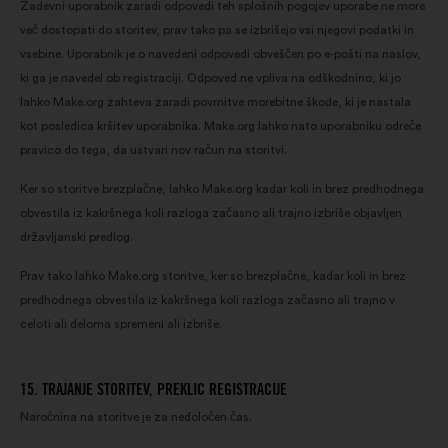
Zadevni uporabnik zaradi odpovedi teh splošnih pogojev uporabe ne more
več dostopati do storitev, prav tako pa se izbrišejo vsi njegovi podatki in
vsebine. Uporabnik je o navedeni odpovedi obveščen po e-pošti na naslov,
ki ga je navedel ob registraciji. Odpoved ne vpliva na odškodnino, ki jo
lahko Make.org zahteva zaradi povrnitve morebitne škode, ki je nastala
kot posledica kršitev uporabnika. Make.org lahko nato uporabniku odreče
pravico do tega, da ustvari nov račun na storitvi.
Ker so storitve brezplačne, lahko Make.org kadar koli in brez predhodnega
obvestila iz kakršnega koli razloga začasno ali trajno izbriše objavljen
državljanski predlog.
Prav tako lahko Make.org storitve, ker so brezplačne, kadar koli in brez
predhodnega obvestila iz kakršnega koli razloga začasno ali trajno v
celoti ali deloma spremeni ali izbriše.
15. TRAJANJE STORITEV, PREKLIC REGISTRACIJE
Naročnina na storitve je za nedoločen čas.