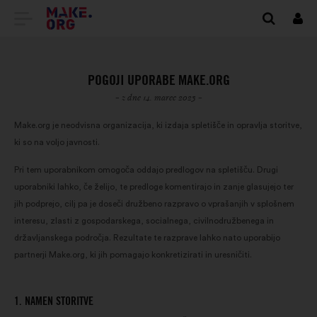
POJDI
Prij
NA
DOMAČO
POGOJI UPORABE MAKE.ORG
STRAN
- z dne 14. marec 2023 -
MAKE.ORG
Make.org je neodvisna organizacija, ki izdaja spletišče in opravlja storitve,
ki so na voljo javnosti.
Pri tem uporabnikom omogoča oddajo predlogov na spletišču. Drugi
uporabniki lahko, če želijo, te predloge komentirajo in zanje glasujejo ter
jih podprejo, cilj pa je doseči družbeno razpravo o vprašanjih v splošnem
interesu, zlasti z gospodarskega, socialnega, civilnodružbenega in
državljanskega področja. Rezultate te razprave lahko nato uporabijo
partnerji Make.org, ki jih pomagajo konkretizirati in uresničiti.
1. NAMEN STORITVE