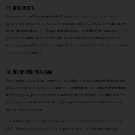
17. INTEGRITETA
Če za eno ali več tukajšnjih določb na podlagi zakona ali predpisa ali
pravnomočne sodne odločbe pristojnega sodišča ugotovi, da je nična, se
šteje, da niso obstajale. Druge določbe ostanejo kolikor je mogoče v celoti
veljavne, stranke pa se zavezujejo, da se bodo po potrebi dogovorile o
nadomestitvi nične določbe z veljavno, ki bo po namenu čimbolj podobna
tisti, ki jo nadomešča.
18. NEODPOVED PRAVICAM
Če stranke v določenem trenutku ne uveljavljajo posamezne določbe teh
pogojev, tega ni mogoče razlagati niti obravnavati kot odpoved pravicam
iz teh pogojev, prav tako pa to nikakor ne more vplivati na veljavnost teh
pogojev v celoti ali deloma niti ne posega v pravico zadevne stranke do
ustreznega ukrepanja.
Za nobeno stranko se brez njene pisne in podpisane odpovedi ne more
šteti, da se odpoveduje pravicam, pridobljenim na podlagi pogodbe.