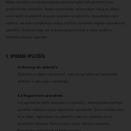
Make.org lahko te splošne pogoje uporabe kadar koli spremeni brez
predhodnega obvestila. Vsaka sprememba začne veljati takoj po objavi
nove različice splošnih pogojev uporabe na spletišču. Uporabnika zato
vabimo, da redno pregleduje zadnjo različico splošnih pogojev uporabe na
spletišču. Sicer se šteje, da se brezpogojno strinja z novo različico
splošnih pogojev uporabe.
5. UPORABA SPLETIŠČA
5.1 Dostop do spletišča
Spletišče je odprto za javnost, tako da ga lahko vsi uporabniki
obiščejo in glasujejo o predlogih.
5.2 Registrirani uporabniki
Vsi uporabniki lahko glasujejo na spletišču, državljanske predloge
pa lahko oddajajo samo registrirani uporabniki. Zato se lahko tisti,
ki to želijo, registrirajo na spletišču, tako da izpolnijo za to
predvideni obrazec. Nato morajo vnesti obvezne podatke.
Nepopolne registracije ne bodo potrjene.