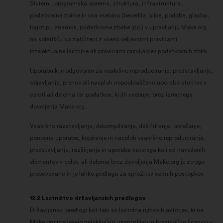
Sistemi, programska oprema, struktura, infrastruktura,
podatkovne zbirke in vsa vsebina (besedila, slike, podobe, glasba,
logotipi, znamke, podatkovne zbirke ipd.) v upravljanju Make.org
na spletišču so zaščiteni z vsemi veljavnimi pravicami
intelektualne lastnine ali pravicami razvijalcev podatkovnih zbirk.
Uporabnik je odgovoren za vsakršno reproduciranje, predstavljanje,
objavljanje, prenos ali nasploh nepooblaščeno uporabo storitve v
celoti ali deloma ter podatkov, ki jih vsebuje, brez izrecnega
dovoljenja Make.org.
Vsakršno razstavljanje, dekompiliranje, dešifriranje, izvlečenje,
ponovna uporaba, kopiranje in nasploh vsakršno reproduciranje,
predstavljanje, razširjanje in uporaba katerega koli od navedenih
elementov v celoti ali deloma brez dovoljenja Make.org je strogo
prepovedano in je lahko podlaga za sprožitev sodnih postopkov.
12.2 Lastništvo državljanskih predlogov
Državljanski predlogi kot taki so lastnina njihovih avtorjev, ki na
Make.org prenesejo neizključno, prenosljivo in brezplačno licenco v