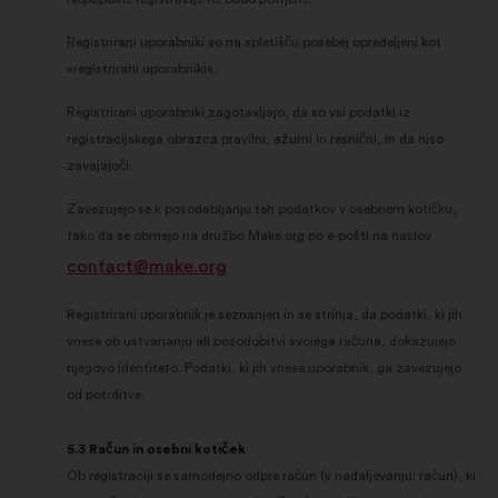
Registrirani uporabniki so na spletišču posebej opredeljeni kot
»registrirani uporabniki«.
Registrirani uporabniki zagotavljajo, da so vsi podatki iz
registracijskega obrazca pravilni, ažurni in resnični, in da niso
zavajajoči.
Zavezujejo se k posodabljanju teh podatkov v osebnem kotičku,
tako da se obrnejo na družbo Make.org po e-pošti na naslov
contact@make.org
Registrirani uporabnik je seznanjen in se strinja, da podatki, ki jih
vnese ob ustvarjanju ali posodobitvi svojega računa, dokazujejo
njegovo identiteto. Podatki, ki jih vnese uporabnik, ga zavezujejo
od potrditve.
5.3 Račun in osebni kotiček
Ob registraciji se samodejno odpre račun (v nadaljevanju: račun), ki