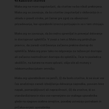
11.1 Kakovost storitve
Make.org ne more zagotavljati, da storitev ne bo nikoli prekinjena.
Make.org se zavezuje, da bo storitev zagotavljal s skrbnostjo in v
skladu s pravili stroke, pri čemer gre zgolj za obveznost
prizadevanja, kar uporabniki izrecno potrjujejo in se s tem strinjajo.
Make.org se zavezuje, da bo redno spremljal in preverjal delovanje
in dostopnost spletišča. V zvezi s tem si Make.org pridružuje
pravico, da zaradi vzdrževanja začasno prekine dostop do
spletišča. Make.org prav tako ne odgovarja za težave pri dostopu
ali začasno nezmožnost dostopa do spletišča, če je to posledica
okoliščin, na katere ne more vplivati, višje sile ali motenj v
telekomunikacijskem omrežju.
Make.org uporabnikom ne jamči, (i) da bodo storitve, ki se sicer ves
čas analizirajo zaradi izboljšanja delovanja napredka, povsem brez
napak, pomanjkljivosti ali nepravilnosti, (ii) da storitve, ki so
standardizirane in niso vse namenjene za vsakega uporabnika
glede na njegove osebne omejitve, posebej ustrezajo potrebam in
pričakovanjem uporabnika.