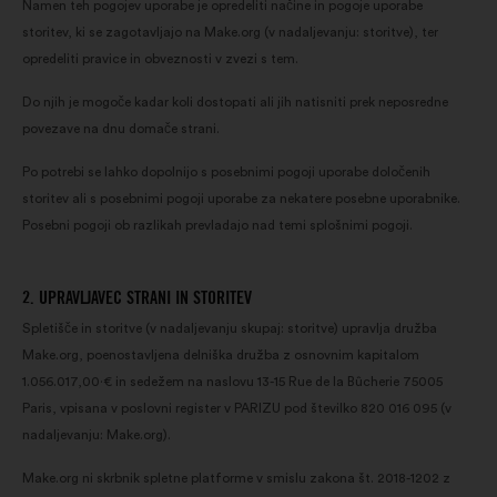
Namen teh pogojev uporabe je opredeliti načine in pogoje uporabe
storitev, ki se zagotavljajo na Make.org (v nadaljevanju: storitve), ter
opredeliti pravice in obveznosti v zvezi s tem.
Do njih je mogoče kadar koli dostopati ali jih natisniti prek neposredne
povezave na dnu domače strani.
Po potrebi se lahko dopolnijo s posebnimi pogoji uporabe določenih
storitev ali s posebnimi pogoji uporabe za nekatere posebne uporabnike.
Posebni pogoji ob razlikah prevladajo nad temi splošnimi pogoji.
2. UPRAVLJAVEC STRANI IN STORITEV
Spletišče in storitve (v nadaljevanju skupaj: storitve) upravlja družba
Make.org, poenostavljena delniška družba z osnovnim kapitalom
1.056.017,00·€ in sedežem na naslovu 13-15 Rue de la Bûcherie 75005
Paris, vpisana v poslovni register v PARIZU pod številko 820 016 095 (v
nadaljevanju: Make.org).
Make.org ni skrbnik spletne platforme v smislu zakona št. 2018-1202 z