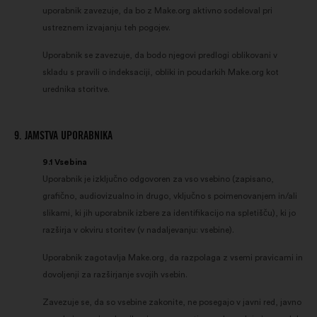
uporabnik zavezuje, da bo z Make.org aktivno sodeloval pri
ustreznem izvajanju teh pogojev.
Uporabnik se zavezuje, da bodo njegovi predlogi oblikovani v
skladu s pravili o indeksaciji, obliki in poudarkih Make.org kot
urednika storitve.
9. JAMSTVA UPORABNIKA
9.1 Vsebina
Uporabnik je izključno odgovoren za vso vsebino (zapisano,
grafično, audiovizualno in drugo, vključno s poimenovanjem in/ali
slikami, ki jih uporabnik izbere za identifikacijo na spletišču), ki jo
razširja v okviru storitev (v nadaljevanju: vsebine).
Uporabnik zagotavlja Make.org, da razpolaga z vsemi pravicami in
dovoljenji za razširjanje svojih vsebin.
Zavezuje se, da so vsebine zakonite, ne posegajo v javni red, javno