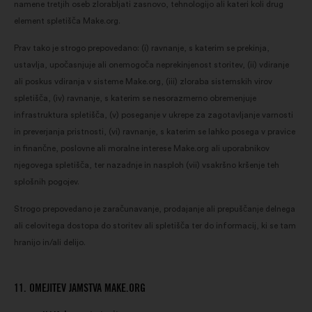
namene tretjih oseb zlorabljati zasnovo, tehnologijo ali kateri koli drug
element spletišča Make.org.
Prav tako je strogo prepovedano: (i) ravnanje, s katerim se prekinja,
ustavlja, upočasnjuje ali onemogoča neprekinjenost storitev, (ii) vdiranje
ali poskus vdiranja v sisteme Make.org, (iii) zloraba sistemskih virov
spletišča, (iv) ravnanje, s katerim se nesorazmerno obremenjuje
infrastruktura spletišča, (v) poseganje v ukrepe za zagotavljanje varnosti
in preverjanja pristnosti, (vi) ravnanje, s katerim se lahko posega v pravice
in finančne, poslovne ali moralne interese Make.org ali uporabnikov
njegovega spletišča, ter nazadnje in nasploh (vii) vsakršno kršenje teh
splošnih pogojev.
Strogo prepovedano je zaračunavanje, prodajanje ali prepuščanje delnega
ali celovitega dostopa do storitev ali spletišča ter do informacij, ki se tam
hranijo in/ali delijo.
11. OMEJITEV JAMSTVA MAKE.ORG