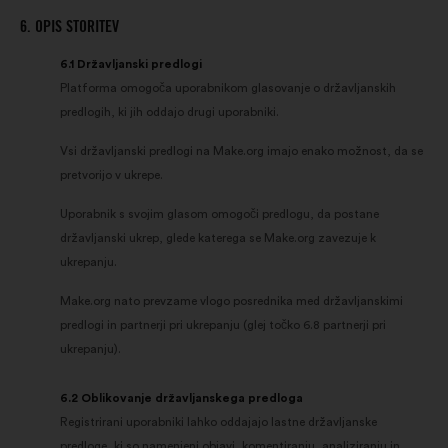
6. OPIS STORITEV
6.1 Državljanski predlogi
Platforma omogoča uporabnikom glasovanje o državljanskih
predlogih, ki jih oddajo drugi uporabniki.
Vsi državljanski predlogi na Make.org imajo enako možnost, da se
pretvorijo v ukrepe.
Uporabnik s svojim glasom omogoči predlogu, da postane
državljanski ukrep, glede katerega se Make.org zavezuje k
ukrepanju.
Make.org nato prevzame vlogo posrednika med državljanskimi
predlogi in partnerji pri ukrepanju (glej točko 6.8 partnerji pri
ukrepanju).
6.2 Oblikovanje državljanskega predloga
Registrirani uporabniki lahko oddajajo lastne državljanske
predloge, ki so namenjeni objavi, komentiranju, analiziranju in