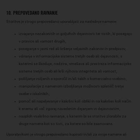
10. PREPOVEDANO RAVNANJE
Storitve je strogo prepovedano uporabljati za naslednje namene:
izvajanje nezakonitih in goljufivih dejavnosti ter tistih, ki posegajo
v pravice ali varnost drugih,
poseganje v javni red ali kršenje veljavnih zakonov in predpisov,
vdiranje v informacijske sisteme tretjih oseb ali dejavnosti, s
katerimi se škoduje, nadzira, vmešava ali prestreza informacijske
sisteme tretjih oseb ali krši njihova integriteta ali varnost,
pošiljanje vsiljenih e-sporočil in/ali takih s komercialno vsebino,
manipulacije z namenom izboljšanja možnosti spletišč tretje
osebe v iskalnikih,
pomoč ali napeljevanje v kakršni koli obliki in na kakršen koli način
k enemu ali več zgoraj navedenim dejanjem in dejavnostim,
nasploh vsakršno ravnanje, s katerim bi se storitve zlorabile za
druge namene kot so tisti, za katere so bile zasnovane.
Uporabnikom je strogo prepovedano kopirati in/ali za svoje namene ali