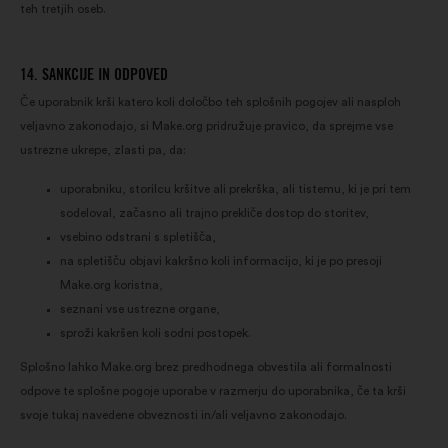
teh tretjih oseb.
14. SANKCIJE IN ODPOVED
Če uporabnik krši katero koli določbo teh splošnih pogojev ali nasploh
veljavno zakonodajo, si Make.org pridružuje pravico, da sprejme vse
ustrezne ukrepe, zlasti pa, da:
uporabniku, storilcu kršitve ali prekrška, ali tistemu, ki je pri tem
sodeloval, začasno ali trajno prekliče dostop do storitev,
vsebino odstrani s spletišča,
na spletišču objavi kakršno koli informacijo, ki je po presoji
Make.org koristna,
seznani vse ustrezne organe,
sproži kakršen koli sodni postopek.
Splošno lahko Make.org brez predhodnega obvestila ali formalnosti
odpove te splošne pogoje uporabe v razmerju do uporabnika, če ta krši
svoje tukaj navedene obveznosti in/ali veljavno zakonodajo.