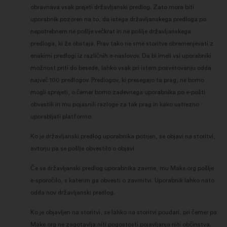
obravnava vsak prejeti državljanski predlog. Zato mora biti
uporabnik pozoren na to, da istega državljanskega predloga po
nepotrebnem ne pošlje večkrat in ne pošlje državljanskega
predloga, ki že obstaja. Prav tako ne sme storitve obremenjevati z
enakimi predlogi iz različnih e-naslovov. Da bi imeli vsi uporabniki
možnost priti do besede, lahko vsak pri istem posvetovanju odda
največ 100 predlogov. Predlogov, ki presegajo ta prag, ne bomo
mogli sprejeti, o čemer bomo zadevnega uporabnika po e-pošti
obvestili in mu pojasnili razloge za tak prag in kako ustrezno
uporabljati platformo.
Ko je državljanski predlog uporabnika potrjen, se objavi na storitvi,
avtorju pa se pošlje obvestilo o objavi.
Če se državljanski predlog uporabnika zavrne, mu Make.org pošlje
e-sporočilo, s katerim ga obvesti o zavrnitvi. Uporabnik lahko nato
odda nov državljanski predlog.
Ko je objavljen na storitvi, se lahko na storitvi poudari, pri čemer pa
Make.org ne zagotavlja niti pogostosti pojavljanja niti občinstva.