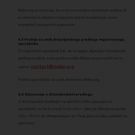
Make.org se zavezuje, da ne bo samovoljno spreminjal vsebine, ki
je zakonita in skladna z njegovimi pravili moderiranja, razen
morebitnih pravopisnih popravkov.
6.5 Prošnja za umik državljanskega predloga registriranega
uporabnika
Če registrirani uporabnik želi, da se njegov objavljeni državljanski
predlog umakne, svojo prošnjo pošlje Make.org po e-pošti na ta
contact@make.org
naslov:
Prošnjo uporabnika za umik obravnava Make.org.
6.6 Glasovanje o državljanskem predlogu
O državljanskih predlogih na spletišču lahko glasujejo vsi
uporabniki, ne da bi morali imeti račun, tako da kliknejo na gumb
»Za«, »Proti« ali »Neopredeljen/-a«. Vsak glas se takoj zabeleži na
platformi.