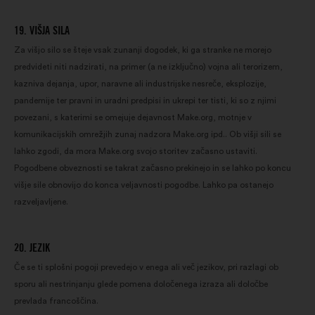
19. VIŠJA SILA
Za višjo silo se šteje vsak zunanji dogodek, ki ga stranke ne morejo
predvideti niti nadzirati, na primer (a ne izključno) vojna ali terorizem,
kazniva dejanja, upor, naravne ali industrijske nesreče, eksplozije,
pandemije ter pravni in uradni predpisi in ukrepi ter tisti, ki so z njimi
povezani, s katerimi se omejuje dejavnost Make.org, motnje v
komunikacijskih omrežjih zunaj nadzora Make.org ipd.. Ob višji sili se
lahko zgodi, da mora Make.org svojo storitev začasno ustaviti.
Pogodbene obveznosti se takrat začasno prekinejo in se lahko po koncu
višje sile obnovijo do konca veljavnosti pogodbe. Lahko pa ostanejo
razveljavljene.
20. JEZIK
Če se ti splošni pogoji prevedejo v enega ali več jezikov, pri razlagi ob
sporu ali nestrinjanju glede pomena določenega izraza ali določbe
prevlada francoščina.