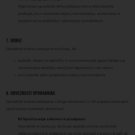
Registrirani uporabniki lahko oddajajo lastne državljanske
predloge, ki so namenjeni objavi, komentiranju, analiziranju in
razpravi ter se predložijo v glasovanje uporabnikom.
7. DOKAZ
Uporabnik izrecno potrjuje in se strinja, da:
podatki, zbrani na spletišču in na informacijski opremi Make.org
verodostojno odražajo resničnost dejavnosti v tem okviru;
so ti podatki edini sprejemljivi dokaz med strankama.
8. OBVEZNOSTI UPORABNIKA
Uporabnik se brez poseganja v druge obveznosti iz teh pogojev zavezuje k
spoštovanju naslednjih obveznosti:
8.1 Spoštovanje zakonov in predpisov
Uporabnik se zavezuje, da bo pri uporabi storitev spoštoval
veljavne zakone in predpise in da ne bo posegal v pravice drugih ali