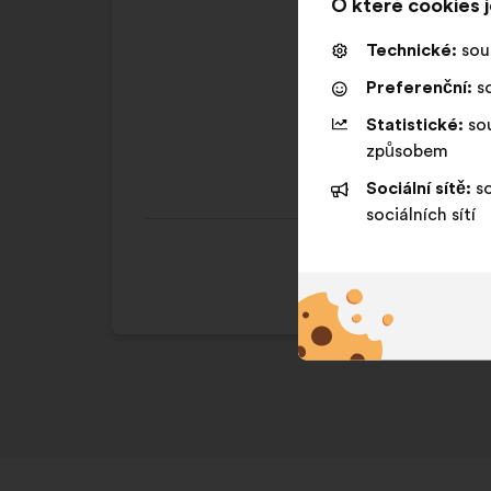
O které cookies 
Souhlasím
Tento
86%
Technické:
sou
:
návrh
byl
Oblíbený
:
krát
Preferenční:
so
kvalifikován:
Banalita
:
krát
Statistické:
sou
Realistický
:
krát
způsobem
Sociální sítě:
so
sociálních sítí
Tento 