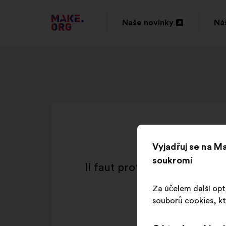
PŘEJÍT
Naše novinky
Náš
Otevřít
Ote
NA
na
na
DOMOVSKOU
nové
no
STRÁNKU
kartě
ka
MAKE.ORG
Vyjadřuj se na 
soukromí
Il faut protéger davantage 
Za účelem další opt
souborů cookies, kt