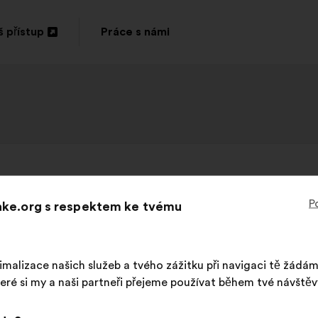
 přístup
Práce s námi
vřít
vé
rtě
LPO France
Návrh:
P
Make.org s respektem ke tvému
les espaces naturels les plus menacés, en con
protection forte
imalizace našich služeb a tvého zážitku při navigaci tě žádá
eré si my a naši partneři přejeme používat během tvé návštěv
Tento
8882 hlasů
Obsah
S
návrh