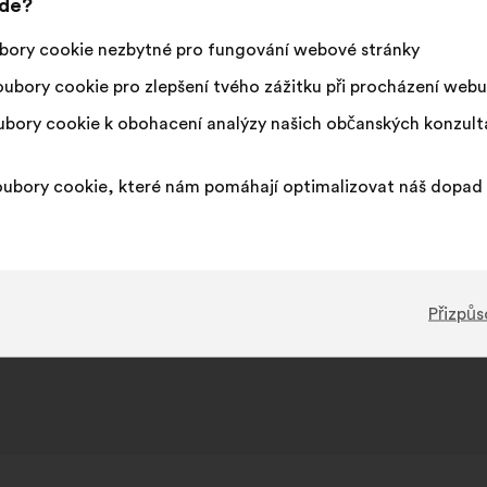
jde?
návrhu:
distribucí:
získal:
Neutrální
Tento
Nesouhlas
Tento
6%
8%
bory cookie nezbytné pro fungování webové stránky
hlas
návrh
:
návrh
:
byl
byl
2845
Bez názoru
:
krát
17
Nerealizov
:
krát
ubory cookie pro zlepšení tvého zážitku při procházení webu
kvalifikován:
kvalifiková
155
Nepochopený
:
krát
11
Hlavně to n
:
krát
bory cookie k obohacení analýzy našich občanských konzul
2252
Lhostejný
:
krát
9
Banalita
:
krát
ubory cookie, které nám pomáhají optimalizovat náš dopad 
návrh byl předložen jako součást mise
Agir pour la Biodivers
Přizpůs