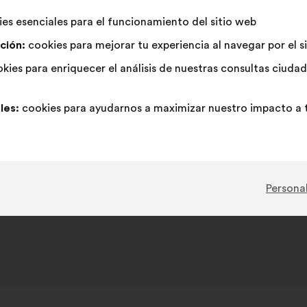
de
el
ha
Neutro
Esta
En
Esta
es esenciales para el funcionamiento del sitio web
6%
8%
la
siguiente
recibido:
:
propuesta
contra
propuesta
ción:
cookies para mejorar tu experiencia al navegar por el s
propuesta:
reparto:
se
:
se
2845
Sin opinión
:
veces
17
Inviable
:
veces
kies para enriquecer el análisis de nuestras consultas ciud
ha
ha
155
No entiendo
:
veces
11
¡Para nada!
:
veces
calificado
calificado
2252
Indiferente
:
veces
9
Trivial
:
veces
como:
como:
les:
cookies para ayudarnos a maximizar nuestro impacto a t
resentó en el marco de la consulta
Agir pour la Biodiversité
Personal