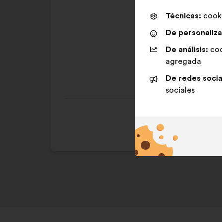
A
Esta
Técnicas:
cooki
86%
favor
propuesta
De personaliza
:
se
Favorito
:
veces
De análisis:
coo
ha
Trivial
:
veces
agregada
calificado
Realista
:
veces
como:
De redes socia
sociales
Esta propuesta se p