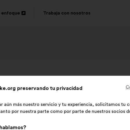
 enfoque
Trabaja con nosotros
LPO France
Propuesta
de:
C
ke.org preservando tu privacidad
les espaces naturels les plus menacés, en con
protection forte
ar aún más nuestro servicio y tu experiencia, solicitamos tu
 tanto por nuestra parte como por parte de nuestros socios du
Esta
8882 votos
 hablamos?
Contenido
Con
propuesta