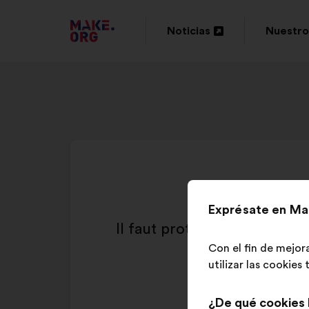
IR
Noticias
Nuestro
Abrir
Abrir
A
en
en
LA
una
una
PÁGINA
nueva
nueva
DE
pestaña
pestaña
INICIO
DE
Exprésate en Ma
MAKE.ORG
Il faut protéger davantage 
Con el fin de mejor
utilizar las cookies
¿De qué cookies