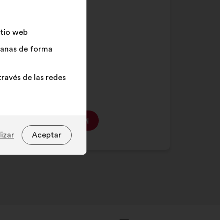
de
búsqueda
y
itio web
haz
13
adanas de forma
clic
23
en
16
el
ravés de las redes
botón
"Buscar"
MÁS INFORMACIÓN
izar
Aceptar