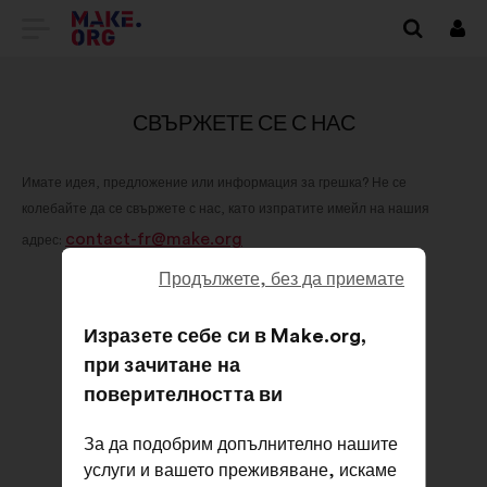
ОТИДЕТЕ
Вх
НА
НАЧАЛНАТА
СВЪРЖЕТЕ СЕ С НАС
СТРАНИЦА
Имате идея, предложение или информация за грешка? Не се
НА
колебайте да се свържете с нас, като изпратите имейл на нашия
MAKE.ORG
contact-fr@make.org
адрес:
Продължете, без да приемате
Изразете себе си в Make.org,
при зачитане на
поверителността ви
За да подобрим допълнително нашите
услуги и вашето преживяване, искаме