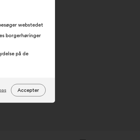
søgefeltet
og
klik
på
 besøger webstedet
knappen
res borgerhøringer
”Søg”
lydelse på de
pas
Accepter