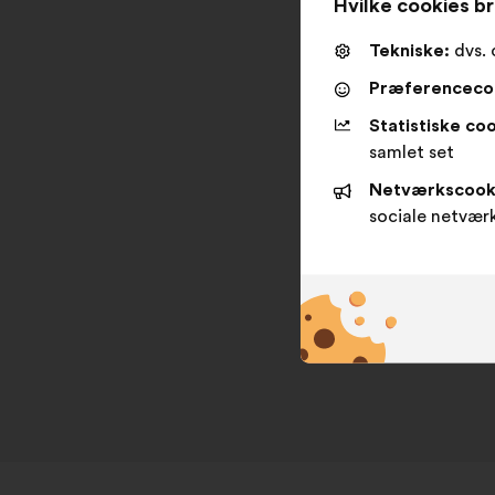
Hvilke cookies br
Tekniske:
dvs. 
Præferenceco
Statistiske coo
samlet set
Netværkscook
sociale netvær