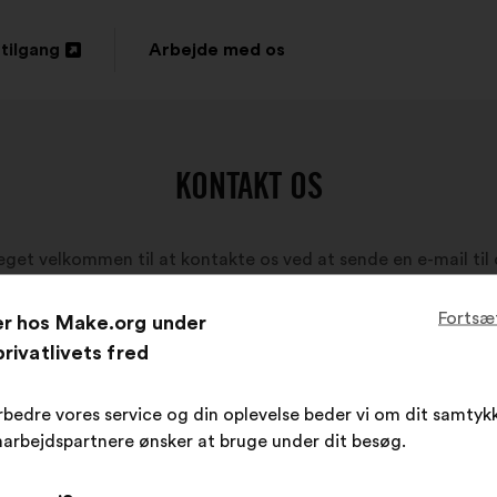
tilgang
Arbejde med os
s
KONTAKT OS
eget velkommen til at kontakte os ved at sende en e-mail til 
Fortsæ
er hos Make.org under
rivatlivets fred
rbedre vores service og din oplevelse beder vi om dit samtykk
arbejdspartnere ønsker at bruge under dit besøg.