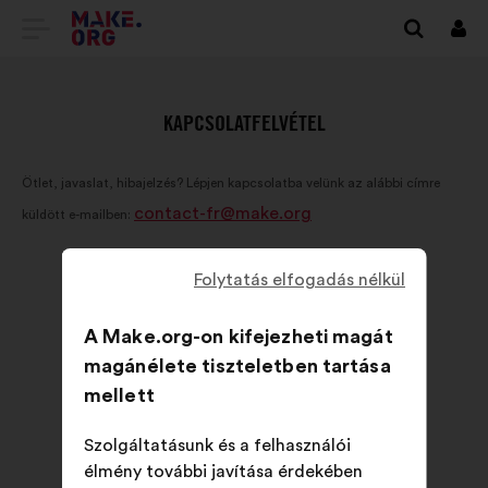
TOVÁBB
Beje
A
MAKE.ORG
KAPCSOLATFELVÉTEL
FŐOLDALÁRA
Ötlet, javaslat, hibajelzés? Lépjen kapcsolatba velünk az alábbi címre
contact-fr@make.org
küldött e-mailben:
Folytatás elfogadás nélkül
A Make.org-on kifejezheti magát
magánélete tiszteletben tartása
mellett
Szolgáltatásunk és a felhasználói
élmény további javítása érdekében