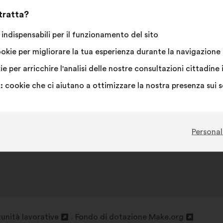
 tratta?
indispensabili per il funzionamento del sito
okie per migliorare la tua esperienza durante la navigazione s
e per arricchire l'analisi delle nostre consultazioni cittadi
:
cookie che ci aiutano a ottimizzare la nostra presenza sui 
Personal
unità lavorative
Fondo di dotazione Make.org
Apri