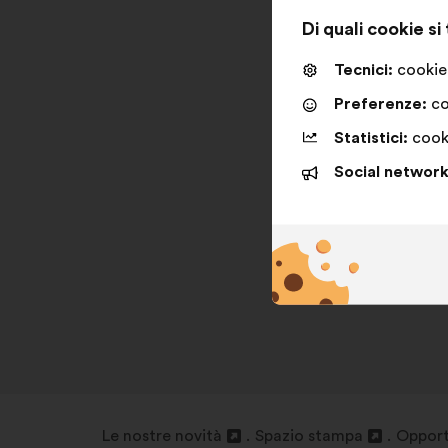
Di quali cookie si
Tecnici:
cookie 
Preferenze:
co
Statistici:
cooki
Social network
Le nostre novità
Spazio stampa
Opport
Apri
Apri
Apri