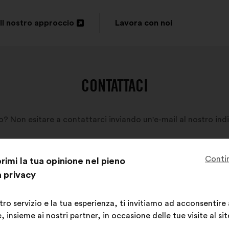
Il nostro approccio
Lavora con noi
Apri
in
un'altra
CONTATTACI
scheda
 Non esitare a contattarci inviando un'e-mail al nostro indi
Conti
imi la tua opinione nel pieno
a privacy
stro servizio e la tua esperienza, ti invitiamo ad acconsentire
 insieme ai nostri partner, in occasione delle tue visite al sit