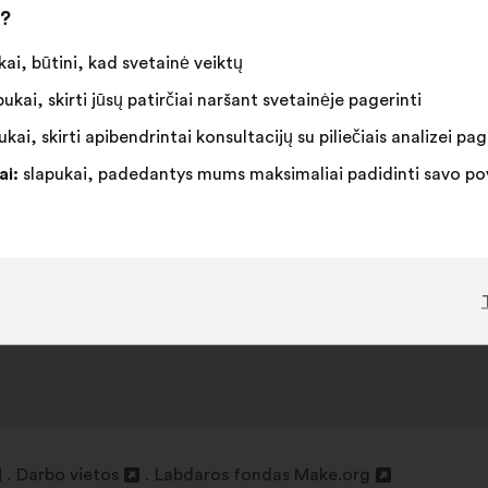
i?
ai, būtini, kad svetainė veiktų
ukai, skirti jūsų patirčiai naršant svetainėje pagerinti
kai, skirti apibendrintai konsultacijų su piliečiais analizei pag
ai:
slapukai, padedantys mums maksimaliai padidinti savo pove
Darbo vietos
Labdaros fondas Make.org
Atverti
Atverti