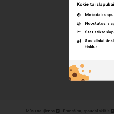
Kokie tai slapuka
Metodai:
slapuk
Nuostatos:
slap
Statistika:
slapu
Socialiniai tinkl
tinklus
Mūsų naujienos
Pranešimų spaudai skiltis
Atverti
Atverti