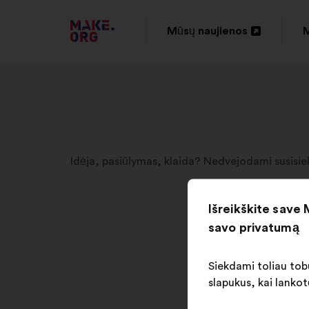
EITI
Mūsų naujienos
M
Atverti
A
Į
naujame
PAGRINDINĮ
skirtuke
s
MAKE.ORG
PUSLAPĮ
Idėja, pasiūlymas, klaida? Nedvejodami susisiek
Išreikškite save
savo privatumą
Siekdami toliau tobu
slapukus, kai lankot