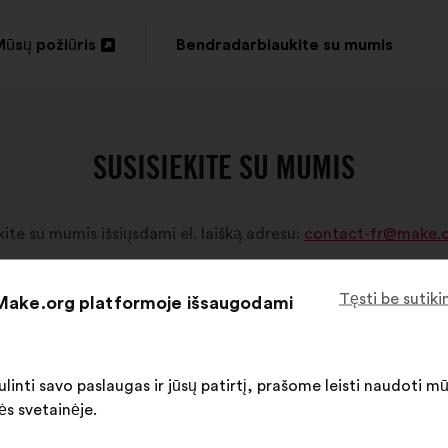
ūsų požiūris
Bendradarbiaukite su mumis
tverti
naujame
kirtuke
SUSISIEKITE SU MUMIS
ite su mumis išsiųsdami el. laišką adresu:
contact-fr@make.
Tęsti be sutik
 Make.org platformoje išsaugodami
linti savo paslaugas ir jūsų patirtį, prašome leisti naudoti m
ės svetainėje.