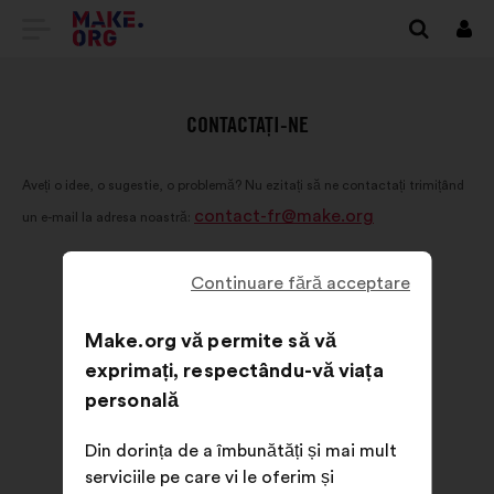
DIRECȚIONARE
Cone
SPRE
PRIMA
CONTACTAȚI-NE
PAGINĂ
Aveți o idee, o sugestie, o problemă? Nu ezitați să ne contactați trimițând
A
contact-fr@make.org
un e-mail la adresa noastră:
SITE-
ULUI
Continuare fără acceptare
MAKE.ORG
Make.org vă permite să vă
exprimați, respectându-vă viața
personală
Din dorința de a îmbunătăți și mai mult
serviciile pe care vi le oferim și