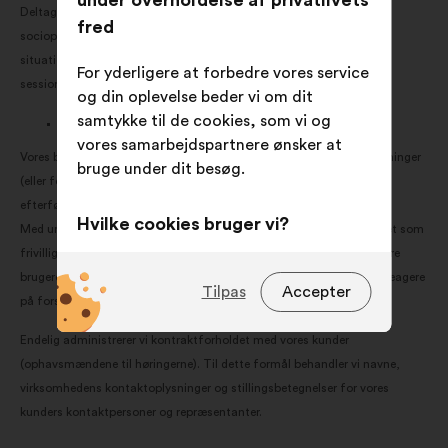
under overholdelse af privatlivets
Deltagernes aldersgruppe og køn, deltagernes uddannelsesniveau,
fred
socioprofessionelle og sociodemografiske oplysninger,
situationsbestemte oplysninger (knyttet til emnet for høringen),
For yderligere at forbedre vores service
sessionId, reaktioner på forslag, forslag, der er sendt til høring.
og din oplevelse beder vi om dit
samtykke til de cookies, som vi og
På hvilket retsgrundlag behandler vi disse oplysninger?
vores samarbejdspartnere ønsker at
Vores berettigede interesse i at behandle dine spørgsmål og anmodninger
bruge under dit besøg.
(eller foranstaltninger forud for indgåelse af en kontrakt, hvis vi
efterfølgende indgår en kontrakt).
Hvilke cookies bruger vi?
Med undtagelse af de kategorier af personoplysninger, der er angivet som
frivillige, vil en afvisning af at give ovennævnte oplysninger forhindre
Tekniske:
dvs. cookies, der er
brugeren i at indsende forslag til høringen (mulighed 1) og/eller i at reagere
uundværlige for webstedets
Tilpas
Accepter
på forslag, der er sendt i forbindelse med høringen (mulighed 2).
korrekte drift
Endelig administrerer vi kontraktforholdet med vores kunder
Præferencecookies:
dvs. cookies,
(ophavsmændene til høringerne). Til dette formål behandler vi navne,
der forbedrer brugeroplevelsen,
virksomhedens kontaktoplysninger og stillingsbetegnelser for vores
når du besøger webstedet
kunders kontaktpersoner og repræsentanter.
Statistiske cookies:
dvs. cookies,