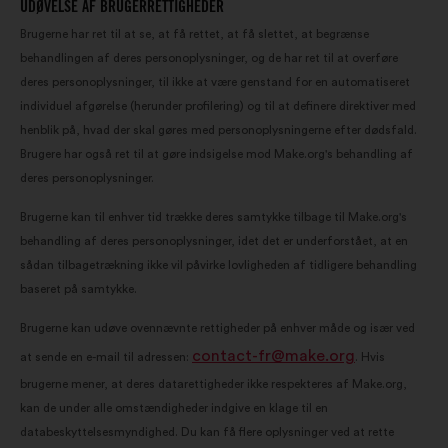
UDØVELSE AF BRUGERRETTIGHEDER
Brugerne har ret til at se, at få rettet, at få slettet, at begrænse
behandlingen af deres personoplysninger, og de har ret til at overføre
deres personoplysninger, til ikke at være genstand for en automatiseret
individuel afgørelse (herunder profilering) og til at definere direktiver med
henblik på, hvad der skal gøres med personoplysningerne efter dødsfald.
Brugere har også ret til at gøre indsigelse mod Make.org's behandling af
deres personoplysninger.
Brugerne kan til enhver tid trække deres samtykke tilbage til Make.org's
behandling af deres personoplysninger, idet det er underforstået, at en
sådan tilbagetrækning ikke vil påvirke lovligheden af tidligere behandling
baseret på samtykke.
Brugerne kan udøve ovennævnte rettigheder på enhver måde og især ved
contact-fr@make.org
at sende en e-mail til adressen:
. Hvis
brugerne mener, at deres datarettigheder ikke respekteres af Make.org,
kan de under alle omstændigheder indgive en klage til en
databeskyttelsesmyndighed. Du kan få flere oplysninger ved at rette