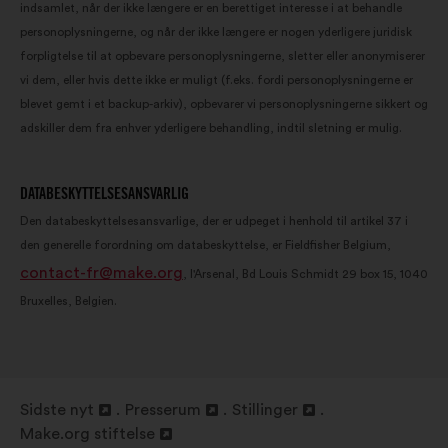
indsamlet, når der ikke længere er en berettiget interesse i at behandle
personoplysningerne, og når der ikke længere er nogen yderligere juridisk
forpligtelse til at opbevare personoplysningerne, sletter eller anonymiserer
vi dem, eller hvis dette ikke er muligt (f.eks. fordi personoplysningerne er
blevet gemt i et backup-arkiv), opbevarer vi personoplysningerne sikkert og
adskiller dem fra enhver yderligere behandling, indtil sletning er mulig.
DATABESKYTTELSESANSVARLIG
Den databeskyttelsesansvarlige, der er udpeget i henhold til artikel 37 i
den generelle forordning om databeskyttelse, er Fieldfisher Belgium,
contact-fr@make.org
, l'Arsenal, Bd Louis Schmidt 29 box 15, 1040
Bruxelles, Belgien.
Sidste nyt
Presserum
Stillinger
Åbnes
Åbnes
Åbnes
Make.org stiftelse
i
Åbnes
i
i