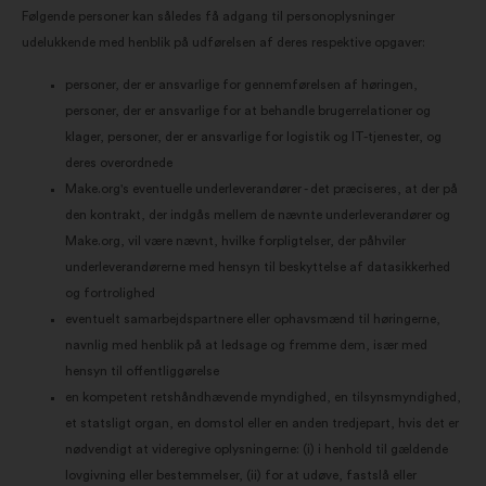
Følgende personer kan således få adgang til personoplysninger
udelukkende med henblik på udførelsen af deres respektive opgaver:
personer, der er ansvarlige for gennemførelsen af høringen,
personer, der er ansvarlige for at behandle brugerrelationer og
klager, personer, der er ansvarlige for logistik og IT-tjenester, og
deres overordnede
Make.org's eventuelle underleverandører - det præciseres, at der på
den kontrakt, der indgås mellem de nævnte underleverandører og
Make.org, vil være nævnt, hvilke forpligtelser, der påhviler
underleverandørerne med hensyn til beskyttelse af datasikkerhed
og fortrolighed
eventuelt samarbejdspartnere eller ophavsmænd til høringerne,
navnlig med henblik på at ledsage og fremme dem, især med
hensyn til offentliggørelse
en kompetent retshåndhævende myndighed, en tilsynsmyndighed,
et statsligt organ, en domstol eller en anden tredjepart, hvis det er
nødvendigt at videregive oplysningerne: (i) i henhold til gældende
lovgivning eller bestemmelser, (ii) for at udøve, fastslå eller