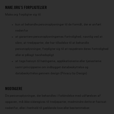
der bruges til at forbedre analysen
af vores borgerhøringer samlet set
MAKE.ORG’S FORPLIGTELSER
Make.org forpligter sig til:
Netværkscookies:
dvs. cookies,
der hjælper os med at optimere
kun at behandle personoplysninger til de formål, der er anført
vores indflydelse på de sociale
nedenfor
netværk
at garantere personoplysningernes fortrolighed, navnlig ved at
sikre, at tredjeparter, der har tilladelse til at behandle
personoplysninger, forpligter sig til at respektere deres fortrolighed
eller er pålagt tavshedspligt
at tage hensyn til høringerne, applikationerne eller tjenesterne
samt principperne om indbygget databeskyttelse og
databeskyttelse gennem design (Privacy by Design)
MODTAGERE
De personoplysninger, der behandles i forbindelse med udførelsen af
opgaven, må ikke videregives til tredjeparter, medmindre dette er fastsat
nedenfor, eller i henhold til gældende love eller bestemmelser.