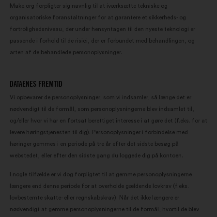
Make.org forpligter sig navnlig til at iværksætte tekniske og
organisatoriske foranstaltninger for at garantere et sikkerheds- og
fortrolighedsniveau, der under hensyntagen til den nyeste teknologi er
passende i forhold til de risici, der er forbundet med behandlingen, og
arten af de behandlede personoplysninger.
DATAENES FREMTID
Vi opbevarer de personoplysninger, som vi indsamler, så længe det er
nødvendigt til de formål, som personoplysningerne blev indsamlet til,
og/eller hvor vi har en fortsat berettiget interesse i at gøre det (f.eks. for at
levere høringstjenesten til dig). Personoplysninger i forbindelse med
høringer gemmes i en periode på tre år efter det sidste besøg på
webstedet, eller efter den sidste gang du loggede dig på kontoen.
I nogle tilfælde er vi dog forpligtet til at gemme personoplysningerne
længere end denne periode for at overholde gældende lovkrav (f.eks.
lovbestemte skatte- eller regnskabskrav). Når det ikke længere er
nødvendigt at gemme personoplysningerne til de formål, hvortil de blev