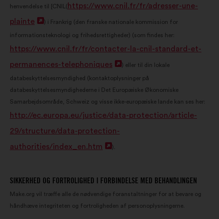
https://www.cnil.fr/fr/adresser-une-
henvendelse til [CNIL(
plainte
Åbnes
)
i Frankrig (den franske nationale kommission for
informationsteknologi og frihedsrettigheder) (som findes her:
i
https://www.cnil.fr/fr/contacter-la-cnil-standard-et-
en
permanences-telephoniques
Åbnes
)
eller til din lokale
ny
databeskyttelsesmyndighed (kontaktoplysninger på
i
fane
databeskyttelsesmyndighederne i Det Europæiske Økonomiske
en
Samarbejdsområde, Schweiz og visse ikke-europæiske lande kan ses her:
ny
http://ec.europa.eu/justice/data-protection/article-
fane
29/structure/data-protection-
authorities/index_en.htm
Åbnes
).
i
en
SIKKERHED OG FORTROLIGHED I FORBINDELSE MED BEHANDLINGEN
ny
Make.org vil træffe alle de nødvendige foranstaltninger for at bevare og
håndhæve integriteten og fortroligheden af personoplysningerne.
fane