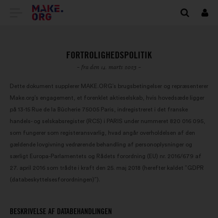
TILBAGE
Log
på
TIL
MAKE.ORG’S
FORTROLIGHEDSPOLITIK
STARTSIDE
- fra den 14. marts 2023 -
Dette dokument supplerer MAKE.ORG’s brugsbetingelser og repræsenterer
Make.org’s engagement, et forenklet aktieselskab, hvis hovedsæde ligger
på 13-15 Rue de la Bûcherie 75005 Paris, indregistreret i det franske
handels- og selskabsregister (RCS) i PARIS under nummeret 820 016 095,
som fungerer som registeransvarlig, hvad angår overholdelsen af den
gældende lovgivning vedrørende behandling af personoplysninger og
særligt Europa-Parlamentets og Rådets forordning (EU) nr. 2016/679 af
27. april 2016 som trådte i kraft den 25. maj 2018 (herefter kaldet ”GDPR
(databeskyttelsesforordningen)”).
BESKRIVELSE AF DATABEHANDLINGEN