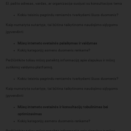
El. pašto adresas, vardas, ar organizacija susijusi su konsultacijos tema
Kokiu teisiniu pagrindu remiamės tvarkydami šiuos duomenis?
Kaip numatyta sutartyje, tai būtina taikytinoms naudojimo sąlygoms
įgyvendinti
Mūsų interneto svetainės palaikymas ir valdymas
Kokių kategorijų asmens duomenis renkame?
Peržiūrėkite toliau mūsų pateiktą informaciją apie slapukus ir mūsų
sutikimų valdymo platformą.
Kokiu teisiniu pagrindu remiamės tvarkydami šiuos duomenis?
Kaip numatyta sutartyje, tai būtina taikytinoms naudojimo sąlygoms
įgyvendinti
Mūsų interneto svetainės ir konsultacijų tobulinimas bei
optimizavimas
Kokių kategorijų asmens duomenis renkame?