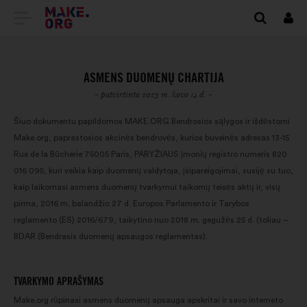
EITI
Prisi
Į
PAGRINDINĮ
ASMENS DUOMENŲ CHARTIJA
MAKE.ORG
- patvirtinta 2023 m. kovo 14 d. -
PUSLAPĮ
Šiuo dokumentu papildomos MAKE.ORG Bendrosios sąlygos ir išdėstomi
Make.org, paprastosios akcinės bendrovės, kurios buveinės adresas 13-15
Rue de la Bûcherie 75005 Paris, PARYŽIAUS įmonių registro numeris 820
016 095, kuri veikia kaip duomenų valdytoja, įsipareigojimai, susiję su tuo,
kaip laikomasi asmens duomenų tvarkymui taikomų teisės aktų ir, visų
pirma, 2016 m. balandžio 27 d. Europos Parlamento ir Tarybos
reglamento (ES) 2016/679, taikytino nuo 2018 m. gegužės 25 d. (toliau –
BDAR (Bendrasis duomenų apsaugos reglamentas).
TVARKYMO APRAŠYMAS
Make.org rūpinasi asmens duomenų apsauga apskritai ir savo interneto