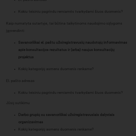
Kokiu teisiniu pagrindu remiamės tvarkydami šiuos duomenis?
Kaip numatyta sutartyje, tai būtina taikytinoms naudojimo sąlygoms
įgyvendinti
Savanoriškai el. paštu užsiregistravusių naudotojų informavimas
apie konsultacijos rezultatus ir (arba) naujus konsultacijų
projektus
Kokių kategorijų asmens duomenis renkame?
El. pašto adresas
Kokiu teisiniu pagrindu remiamės tvarkydami šiuos duomenis?
Jūsų sutikimu
Darbo grupių su savanoriškai užsiregistravusiais dalyviais
organizavimas
Kokių kategorijų asmens duomenis renkame?