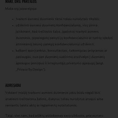
MAKE.ORG PAREIGOS
padidinti savo poveikį per
Make.org įsipareigoja:
socialinius tinklus
tvarkyti asmens duomenis tiktai toliau nurodytais tikslais;
užtikrinti asmens duomenų konfidencialumą, visų pirma
įsitikinant, kad trečiosios šalys, įgaliotos tvarkyti asmens
duomenis, įsipareigotų paisyti jų konfidencialumo ar turėtų vykdyti
atitinkamą teisinę pareigą konfidencialumui užtikrinti;
kalbant apie įrankius, konsultacijas, taikomąsias programas ar
paslaugas, nuo pat duomenų sukūrimo atsižvelgti į duomenų
apsaugos principus ir integruotąją privatumo apsaugą (angl.
„Privacy By Design“).
ADRESATAI
Vykdant misiją tvarkomi asmens duomenys jokiu būdu negali būti
atskleisti trečiosioms šalims, išskyrus toliau nurodytus atvejus arba
remiantis teisės aktų ar reglamentų nuostatomis.
Taigi, vien tam, kad atliktų atitinkamas savo užduotis, prie asmens