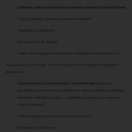
Leidimas paskyrų neturintiems asmenims dalyvauti konsultacijose
Kokių kategorijų asmens duomenis renkame?
Reakcijas į pasiūlymus
Sutrumpintas IP adresas
Kokiu teisiniu pagrindu remiamės tvarkydami šiuos duomenis?
Kaip numatyta sutartyje, tai būtina taikytinoms naudojimo sąlygoms
įgyvendinti
Dalyvių kuriamo turinio analizė ir moderavimas
(sąveika su
pasiūlymais, komentarų moderavimas siekiant užtikrinti pastabų
rimtumą ir kokybę, prireikus – apibendrintų ataskaitų rengimas
mūsų klientams)
Kokių kategorijų asmens duomenis renkame?
Reakcijas į pasiūlymus