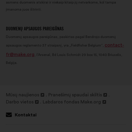
asmens duomenis atskirai ir niekaip kitaip jų netvarkome, kol tampa
įmanoma juos ištrinti.
DUOMENŲ APSAUGOS PAREIGŪNAS
Duomenų apsaugos pareigūnas, paskirtas pagal Bendrojo duomenų
contact-
apsaugos reglamento 37 straipsnį, yra „Fieldfisher Belgium“,
fr@make.org
, l’Arsenal, Bd Louis Schmidt 29 box 15, 1040 Briuselis,
Belgija.
Mūsų naujienos
Pranešimų spaudai skiltis
Atverti
Atverti
Darbo vietos
Labdaros fondas Make.org
naujame
Atverti
Atverti
naujame
skirtuke
naujame
naujame
skirtuke
Kontaktai
skirtuke
skirtuke