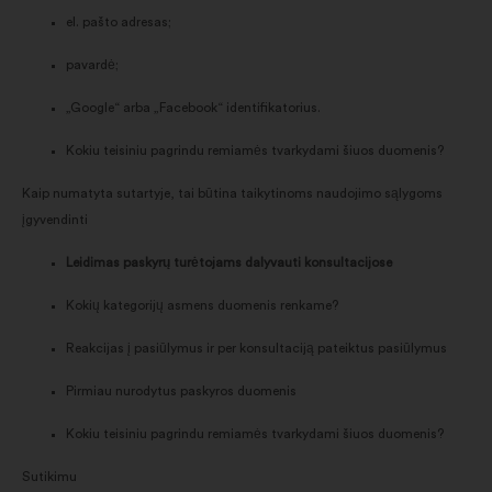
el. pašto adresas;
pavardė;
„Google“ arba „Facebook“ identifikatorius.
Kokiu teisiniu pagrindu remiamės tvarkydami šiuos duomenis?
Kaip numatyta sutartyje, tai būtina taikytinoms naudojimo sąlygoms
įgyvendinti
Leidimas paskyrų turėtojams dalyvauti konsultacijose
Kokių kategorijų asmens duomenis renkame?
Reakcijas į pasiūlymus ir per konsultaciją pateiktus pasiūlymus
Pirmiau nurodytus paskyros duomenis
Kokiu teisiniu pagrindu remiamės tvarkydami šiuos duomenis?
Sutikimu