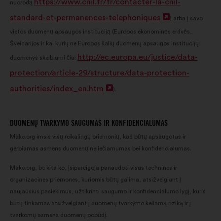
https://www.cnil.fr/fr/contacter-la-cnil-
nuorodą
skirtuke
standard-et-permanences-telephoniques
Atverti
) arba į savo
vietos duomenų apsaugos instituciją (Europos ekonominės erdvės,
naujame
Šveicarijos ir kai kurių ne Europos šalių duomenų apsaugos institucijų
skirtuke
http://ec.europa.eu/justice/data-
duomenys skelbiami čia:
protection/article-29/structure/data-protection-
authorities/index_en.htm
Atverti
).
naujame
skirtuke
DUOMENŲ TVARKYMO SAUGUMAS IR KONFIDENCIALUMAS
Make.org imsis visų reikalingų priemonių, kad būtų apsaugotas ir
gerbiamas asmens duomenų neliečiamumas bei konfidencialumas.
Make.org, be kita ko, įsipareigoja panaudoti visas technines ir
organizacines priemones, kuriomis būtų galima, atsižvelgiant į
naujausius pasiekimus, užtikrinti saugumo ir konfidencialumo lygį, kuris
būtų tinkamas atsižvelgiant į duomenų tvarkymo keliamą riziką ir į
tvarkomų asmens duomenų pobūdį.