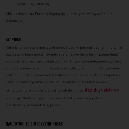
gavus jūsų sutikimą.
Mūsų serveriai yra Europos Sąjungoje, kur saugomi mūsų svetainės
duomenys.
SLAPUKAI
Kai prisijungiate prie mūsų svetainės, slapukai įrašomi jūsų terminale. Tai
dažniausiai būna mūsų interneto svetainės veikimui būtini pagrindiniai
slapukai. Jeigu esame gavę jūsų sutikimą, taip pat naudojame slapukus,
kuriais siekiame pagerinti jūsų naršymo patirtį, padidinti mūsų svetainės
veiksmingumą ir optimizuoti mūsų konsultacijas su piliečiais. Slapukuose
esanti informacija nėra skirta jūsų tapatybei nustatyti ir niekada
slapukų valdymo
nenaudojama kitais tikslais, nei nurodytieji mūsų
puslapyje. Norėdami gauti išsamesnės informacijos ir pakeisti
nustatymus, atsidarykite šį puslapį.
NAUDOTOJŲ TEISIŲ ĮGYVENDINIMAS