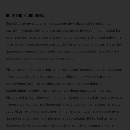
DUOMENŲ SAUGOJIMAS
Surinktus asmens duomenis saugome tiek laiko, kiek tai reikalinga
pasiekti tikslams, dėl kurių asmens duomenys buvo surinkti, ir (arba) kai
esame nuolat teisėtai suinteresuoti tai daryti (pavyzdžiui, kad galėtume
jums suteikti konsultavimo paslaugą). Su konsultacijomis susiję asmens
duomenys saugomi trejus metus po paskutinio apsilankymo svetainėje
arba paskutinio prisijungimo prie paskyros.
Vis dėlto tam tikrais atvejais būname priversti asmens duomenis saugoti
ir pasibaigus šiam laikotarpiui, kad atitiktume taikytinus teisės aktų
reikalavimus (pvz., teisės aktuose nustatytus mokestinius ar
buhalterinius reikalavimus). Kai asmens duomenų saugojimas tais
tikslais, dėl kurių jie buvo surinkti, yra nebereikalingas, kai nebėra teisėto
intereso tvarkyti asmens duomenis ir nėra papildomos teisinės pareigos
saugoti asmens duomenis, mes ištriname arba nuasmeniname asmens
duomenis arba, jeigu tai neįmanoma (pavyzdžiui, dėl to, kad asmens
duomenys buvo saugomi archyvuose), mes visiškai saugiai laikome