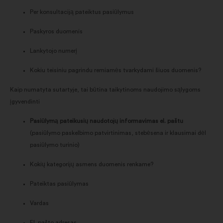
Per konsultaciją pateiktus pasiūlymus
Paskyros duomenis
Lankytojo numerį
Kokiu teisiniu pagrindu remiamės tvarkydami šiuos duomenis?
Kaip numatyta sutartyje, tai būtina taikytinoms naudojimo sąlygoms
įgyvendinti
Pasiūlymą pateikusių naudotojų informavimas el. paštu
(pasiūlymo paskelbimo patvirtinimas, stebėsena ir klausimai dėl
pasiūlymo turinio)
Kokių kategorijų asmens duomenis renkame?
Pateiktas pasiūlymas
Vardas
El. pašto adresas