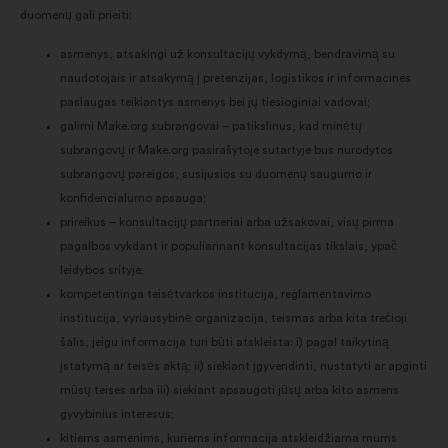
duomenų gali prieiti:
asmenys, atsakingi už konsultacijų vykdymą, bendravimą su
naudotojais ir atsakymą į pretenzijas, logistikos ir informacines
paslaugas teikiantys asmenys bei jų tiesioginiai vadovai;
galimi Make.org subrangovai – patikslinus, kad minėtų
subrangovų ir Make.org pasirašytoje sutartyje bus nurodytos
subrangovų pareigos, susijusios su duomenų saugumo ir
konfidencialumo apsauga;
prireikus – konsultacijų partneriai arba užsakovai, visų pirma
pagalbos vykdant ir populiarinant konsultacijas tikslais, ypač
leidybos srityje;
kompetentinga teisėtvarkos institucija, reglamentavimo
institucija, vyriausybinė organizacija, teismas arba kita trečioji
šalis, jeigu informacija turi būti atskleista: i) pagal taikytiną
įstatymą ar teisės aktą; ii) siekiant įgyvendinti, nustatyti ar apginti
mūsų teises arba iii) siekiant apsaugoti jūsų arba kito asmens
gyvybinius interesus;
kitiems asmenims, kuriems informacija atskleidžiama mums