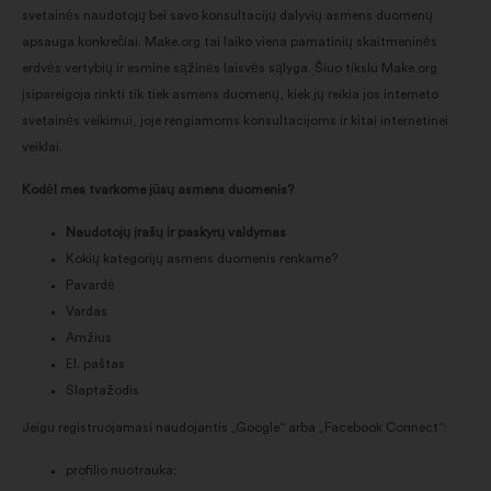
svetainės naudotojų bei savo konsultacijų dalyvių asmens duomenų
apsauga konkrečiai. Make.org tai laiko viena pamatinių skaitmeninės
erdvės vertybių ir esmine sąžinės laisvės sąlyga. Šiuo tikslu Make.org
įsipareigoja rinkti tik tiek asmens duomenų, kiek jų reikia jos interneto
svetainės veikimui, joje rengiamoms konsultacijoms ir kitai internetinei
veiklai.
Kodėl mes tvarkome jūsų asmens duomenis?
Naudotojų įrašų ir paskyrų valdymas
Kokių kategorijų asmens duomenis renkame?
Pavardė
Vardas
Amžius
El. paštas
Slaptažodis
Jeigu registruojamasi naudojantis „Google“ arba „Facebook Connect“:
profilio nuotrauka;