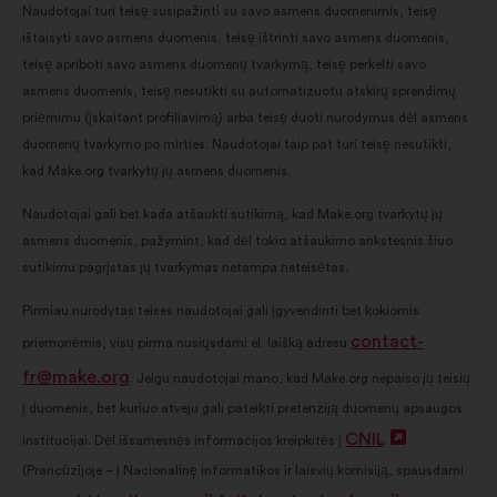
Naudotojai turi teisę susipažinti su savo asmens duomenimis, teisę
ištaisyti savo asmens duomenis, teisę ištrinti savo asmens duomenis,
teisę apriboti savo asmens duomenų tvarkymą, teisę perkelti savo
asmens duomenis, teisę nesutikti su automatizuotu atskirų sprendimų
priėmimu (įskaitant profiliavimą) arba teisę duoti nurodymus dėl asmens
duomenų tvarkymo po mirties. Naudotojai taip pat turi teisę nesutikti,
kad Make.org tvarkytų jų asmens duomenis.
Naudotojai gali bet kada atšaukti sutikimą, kad Make.org tvarkytų jų
asmens duomenis, pažymint, kad dėl tokio atšaukimo ankstesnis šiuo
sutikimu pagrįstas jų tvarkymas netampa neteisėtas.
Pirmiau nurodytas teises naudotojai gali įgyvendinti bet kokiomis
contact-
priemonėmis, visų pirma nusiųsdami el. laišką adresu
fr@make.org
. Jeigu naudotojai mano, kad Make.org nepaiso jų teisių
į duomenis, bet kuriuo atveju gali pateikti pretenziją duomenų apsaugos
CNIL
Atverti
institucijai. Dėl išsamesnės informacijos kreipkitės į
(Prancūzijoje – į Nacionalinę informatikos ir laisvių komisiją, spausdami
naujame