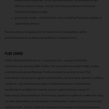
prawa lub przepisów, (ii) w celu wykonania, ustanowienia lub
obrony naszych praw, lub (iii) ochrony żywotnych interesów
Państwa lub innej osoby;
pozostałe osoby, co do których otrzymaliśmy Państwa zgodę na
ujawnienie danych
Nasze serwery znajdują się na terenie Unii Europejskiej, gdzie
przechowywane są dane pochodzące z naszej strony.
PLIKI COOKIE
Kiedy użytkownik łączy się z naszą stroną, na jego terminalu
umieszczone zostają pliki cookie. Są to przede wszystkim pliki cookie
niezbędne do prawidłowego funkcjonowania naszej strony. Pod
warunkiem otrzymania zgody użytkownika, korzystamy również z plików
cookie w celu podniesienia jakości doświadczenia użytkownika,
zwiększenia wydajności naszej strony i optymalizacji naszych
konsultacji obywatelskich. Informacje zawarte w plikach cookie nie mają
na celu identyfikacji konkretnego użytkownika i nigdy nie są używane do
celów innych, niż te, które są wskazane na naszej stronie zarządzania