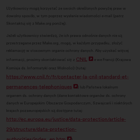
Użytkownicy mogą korzystać ze swoich określonych powyżej praw w
dowolny sposób, w tym poprzez wysłanie wiadomości e-mail (patrz
Skontaktuj się z Make.org poniżej).
Jeżeli użytkownicy stwierdzą, że ich prawa odnośnie danych nie są
przestrzegane przez Make.org, mogą, w każdym przypadku, złożyć
reklamację w stosownym organie ochrony danych. Aby uzyskać więcej
CNIL
Otwieranie
informacji, prosimy skontaktować się z
e we Francji (Krajowa
Komisja ds. Informatyki oraz Wolności) (tutaj:
w
https://www.cnil.fr/fr/contacter-la-cnil-standard-et-
nowej
permanences-telephoniques
Otwieranie
) lub Państwa lokalnym
zakładce
organem ds. ochrony danych (dane kontaktowe organów ds. ochrony
w
danych w Europejskim Obszarze Gospodarczym, Szwajcarii i niektórych
nowej
krajach pozaeuropejskich są dostępne tutaj:
zakładce
http://ec.europa.eu/justice/data-protection/article-
29/structure/data-protection-
authorities/index_en.htm
Otwieranie
).