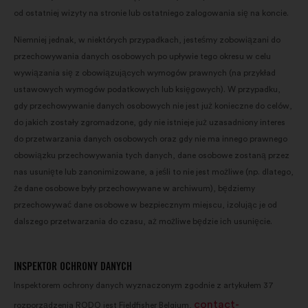
od ostatniej wizyty na stronie lub ostatniego zalogowania się na koncie.
Niemniej jednak, w niektórych przypadkach, jesteśmy zobowiązani do
przechowywania danych osobowych po upływie tego okresu w celu
wywiązania się z obowiązujących wymogów prawnych (na przykład
ustawowych wymogów podatkowych lub księgowych). W przypadku,
gdy przechowywanie danych osobowych nie jest już konieczne do celów,
do jakich zostały zgromadzone, gdy nie istnieje już uzasadniony interes
do przetwarzania danych osobowych oraz gdy nie ma innego prawnego
obowiązku przechowywania tych danych, dane osobowe zostaną przez
nas usunięte lub zanonimizowane, a jeśli to nie jest możliwe (np. dlatego,
że dane osobowe były przechowywane w archiwum), będziemy
przechowywać dane osobowe w bezpiecznym miejscu, izolując je od
dalszego przetwarzania do czasu, aż możliwe będzie ich usunięcie.
INSPEKTOR OCHRONY DANYCH
Inspektorem ochrony danych wyznaczonym zgodnie z artykułem 37
contact-
rozporządzenia RODO jest Fieldfisher Belgium,