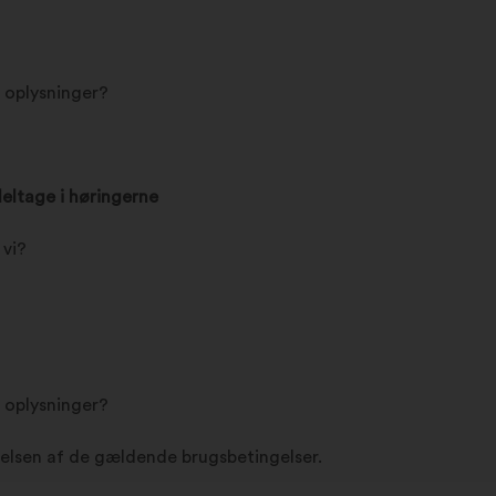
e oplysninger?
deltage i høringerne
 vi?
e oplysninger?
lsen af de gældende brugsbetingelser.