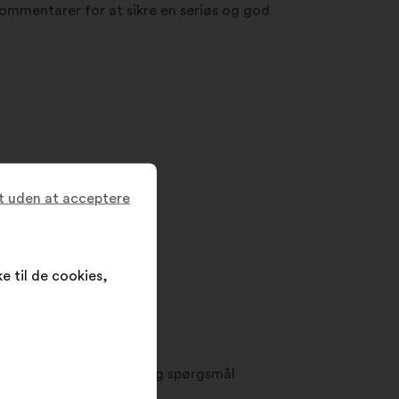
ommentarer for at sikre en seriøs og god
t uden at acceptere
e til de cookies,
entliggjort, opfølgning og spørgsmål