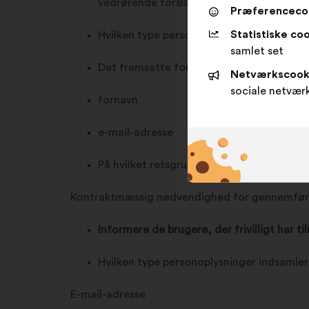
vedrørende forslagets indhold)
Præferenceco
Statistiske coo
Hvilken type personoplysninger indsamler
samlet set
Det fremsatte forslag
Netværkscook
sociale netvær
fornavn
e-mail-adresse
På hvilket retsgrundlag behandler vi diss
Kontraktmæssig nødvendighed for gennemføre
Informere de brugere, der frivilligt har t
Hvilken type personoplysninger indsamler
E-mail-adresse