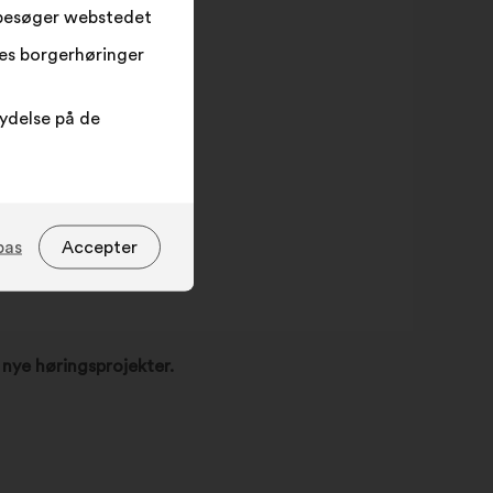
 besøger webstedet
res borgerhøringer
lydelse på de
pas
Accepter
m nye høringsprojekter.