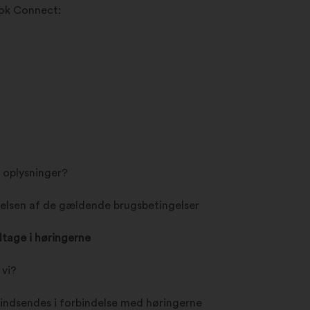
ook Connect:
e oplysninger?
lsen af de gældende brugsbetingelser
ltage i høringerne
 vi?
 indsendes i forbindelse med høringerne