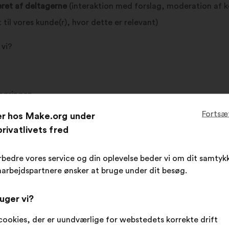
ret af deltagerne
(interaktion med forslag, moderation af k
til vores kunde(r), hvor dette er relevant)
 vi?
 høringen
Fortsæ
er hos Make.org under
rivatlivets fred
rbedre vores service og din oplevelse beder vi om dit samtykk
e oplysninger?
arbejdspartnere ønsker at bruge under dit besøg.
lsen af de gældende brugsbetingelser.
uger vi?
orslag, pr. e-mail
(bekræftelse af at forslaget er blevet off
cookies, der er uundværlige for webstedets korrekte drift