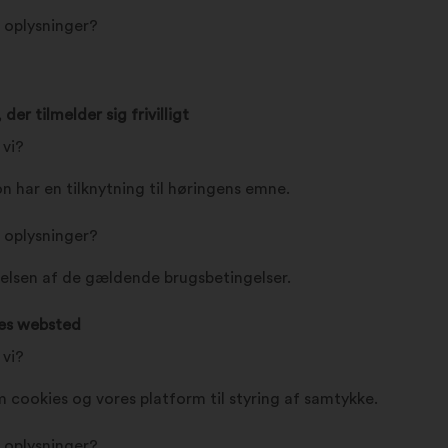
e oplysninger?
r tilmelder sig frivilligt
 vi?
n har en tilknytning til høringens emne.
e oplysninger?
lsen af de gældende brugsbetingelser.
res websted
 vi?
 cookies og vores platform til styring af samtykke.
e oplysninger?