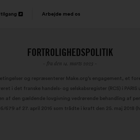
tilgang
Arbejde med os
s
FORTROLIGHEDSPOLITIK
- fra den 14. marts 2023 -
ingelser og repræsenterer Make.org’s engagement, et foren
treret i det franske handels- og selskabsregister (RCS) i PA
sen af den gældende lovgivning vedrørende behandling af per
6/679 af 27. april 2016 som trådte i kraft den 25. maj 2018 (