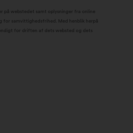
søgefeltet
og
er på webstedet samt oplysninger fra online
klik
g for samvittighedsfrihed. Med henblik herpå
på
knappen
endigt for driften af dets websted og dets
”Søg”