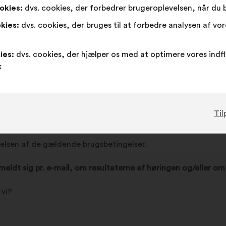
okies:
dvs. cookies, der forbedrer brugeroplevelsen, når du
kies:
dvs. cookies, der bruges til at forbedre analysen af vo
 vi?
ies:
dvs. cookies, der hjælper os med at optimere vores indf
k
Til
e oplysninger?
lsen af de gældende brugsbetingelser.
ilmeldt sig pr. e-mail, om resultaterne af høringen og/eller o
 vi?