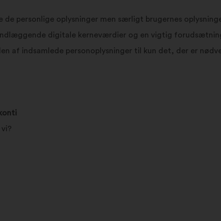
e de personlige oplysninger men særligt brugernes oplysning
undlæggende digitale kerneværdier og en vigtig forudsætnin
en af indsamlede personoplysninger til kun det, der er nødv
konti
 vi?