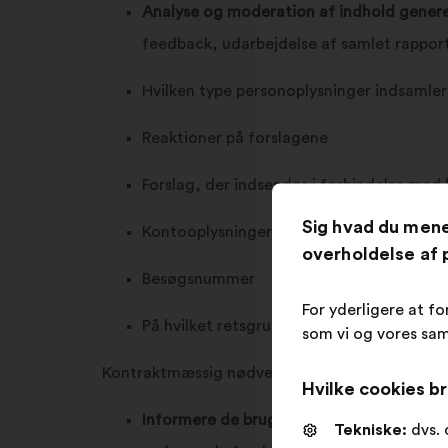
Analyse og moderation af indhold genere
feedback, udarbejdelse af samlet rapport 
Hvilken type personoplysninger indsamler
Reaktioner på forslagene
Forslag, der indsendes i forbindelse med
Sig hvad du men
Kontooplysninger
overholdelse af p
Besøgsnummer
For yderligere at fo
På hvilket retsgrundlag behandler vi diss
som vi og vores sam
Kontraktmæssig nødvendighed for gennemføre
Hvilke cookies br
Informere de bruger, der har indsendt et f
Tekniske:
dvs. 