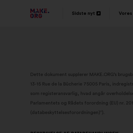
TILBAGE
Sidste nyt
Vores 
Åbnes
Åbne
TIL
i
i
MAKE.ORG’S
en
en
STARTSIDE
ny
ny
fane
fane
Dette dokument supplerer MAKE.ORG’s brugsbet
13-15 Rue de la Bûcherie 75005 Paris, indregis
som registeransvarlig, hvad angår overholdel
Parlamentets og Rådets forordning (EU) nr. 201
(databeskyttelsesforordningen)”).