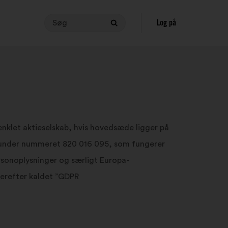
Søg
Hvis
Log på
Søg
du
vil
foretage
en
søgning,
skal
teksten
indeholde
klet aktieselskab, hvis hovedsæde ligger på
mellem
RIS under nummeret 820 016 095, som fungerer
3
og
sonoplysninger og særligt Europa-
140
herefter kaldet ”GDPR
tegn.
Skriv
teksten
i