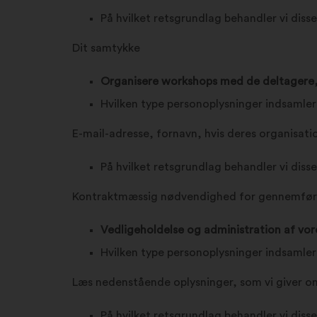
På hvilket retsgrundlag behandler vi diss
Dit samtykke
Organisere workshops med de deltagere, de
Hvilken type personoplysninger indsamler
E-mail-adresse, fornavn, hvis deres organisatio
På hvilket retsgrundlag behandler vi diss
Kontraktmæssig nødvendighed for gennemføre
Vedligeholdelse og administration af vo
Hvilken type personoplysninger indsamler
Læs nedenstående oplysninger, som vi giver om
På hvilket retsgrundlag behandler vi diss