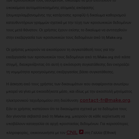
των προσωπικών τους δεδομένων, δικαίωμα να μην αποτελούν το
υποκείμενο αυτοματοποιημένης ατομικής απόφασης
(συμπεριλαμβανομένης της κατάρτισης προφίλ) ή δικαίωμα καθορισμού
κατευθυντήριων γραμμών σχετικά με την τύχη των προσωπικών δεδομένων
τους μετά θάνατον. Οι χρήστες έχουν επίσης το δικαίωμα να αντιταχθούν
στην επεξεργασία των προσωπικών τους δεδομένων από τη Make.org.
Οι χρήστες μπορούν να αποσύρουν τη συγκατάθεσή τους για την
επεξεργασία των προσωπικών τους δεδομένων από τη Make.org ανά πάσα
στιγμή, διευκρινίζοντας ότι αυτή η απόσυρση συγκατάθεσης δεν επηρεάζει
τη νομιμότητα προηγούμενης επεξεργασίας βάσει συγκατάθεσης.
Η άσκηση από τους χρήστες των δικαιωμάτων που αναφέρονται ανωτέρω
μπορεί να γίνει με οποιοδήποτε μέσο, και ιδίως με την αποστολή μηνύματος
contact-fr@make.org
ηλεκτρονικού ταχυδρομείου στη διεύθυνση:
.
Εάν οι χρήστες πιστεύουν ότι τα δικαιώματα σχετικά με τα δεδομένα τους
δεν γίνονται σεβαστά από τη Make.org, μπορούν σε κάθε περίπτωση να
υποβάλουν καταγγελία σε αρχή προστασίας δεδομένων. Για περισσότερες
CNIL
Άνοιγμα
πληροφορίες, επικοινωνήστε με τον
στη Γαλλία (Εθνική