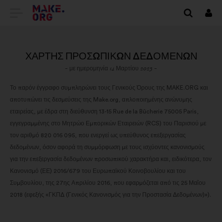
ΜΕΤΆΒΑΣΗ
Συν
ΣΤΗΝ
ΑΡΧΙΚΉ
ΧΆΡΤΗΣ ΠΡΟΣΩΠΙΚΏΝ ΔΕΔΟΜΈΝΩΝ
ΣΕΛΊΔΑ
- με ημερομηνία 14 Μαρτίου 2023 -
ΤΟΥ
Το παρόν έγγραφο συμπληρώνει τους Γενικούς Όρους της MAKE.ORG και
αποτυπώνει τις δεσμεύσεις της Make.org, απλοποιημένης ανώνυμης
MAKE.ORG
εταιρείας, με έδρα στη διεύθυνση 13-15 Rue de la Bûcherie 75005 Paris,
εγγεγραμμένης στο Μητρώο Εμπορικών Εταιρειών (RCS) του Παρισιού με
τον αριθμό 820 016 095, που ενεργεί ως υπεύθυνος επεξεργασίας
δεδομένων, όσον αφορά τη συμμόρφωση με τους ισχύοντες κανονισμούς
για την επεξεργασία δεδομένων προσωπικού χαρακτήρα και, ειδικότερα, τον
Κανονισμό (ΕΕ) 2016/679 του Ευρωπαϊκού Κοινοβουλίου και του
Συμβουλίου, της 27ης Απριλίου 2016, που εφαρμόζεται από τις 25 Μαΐου
2018 (εφεξής «ΓΚΠΔ (Γενικός Κανονισμός για την Προστασία Δεδομένων)»).