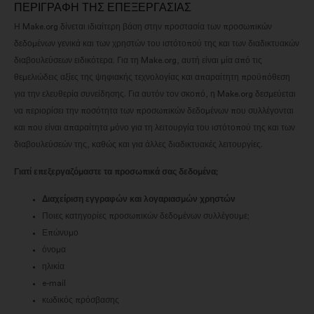
ΠΕΡΙΓΡΑΦΗ ΤΗΣ ΕΠΕΞΕΡΓΑΣΙΑΣ
Η Make.org δίνεται ιδιαίτερη βάση στην προστασία των προσωπικών
δεδομένων γενικά και των χρηστών του ιστότοπού της και των διαδικτυακών
διαβουλεύσεων ειδικότερα. Για τη Make.org, αυτή είναι μία από τις
θεμελιώδεις αξίες της ψηφιακής τεχνολογίας και απαραίτητη προϋπόθεση
για την ελευθερία συνείδησης. Για αυτόν τον σκοπό, η Make.org δεσμεύεται
να περιορίσει την ποσότητα των προσωπικών δεδομένων που συλλέγονται
και που είναι απαραίτητα μόνο για τη λειτουργία του ιστότοπού της και των
διαβουλεύσεών της, καθώς και για άλλες διαδικτυακές λειτουργίες.
Γιατί επεξεργαζόμαστε τα προσωπικά σας δεδομένα;
Διαχείριση εγγραφών και λογαριασμών χρηστών
Ποιες κατηγορίες προσωπικών δεδομένων συλλέγουμε;
Επώνυμο
όνομα
ηλικία
e-mail
κωδικός πρόσβασης