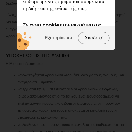
επιθυμούμε να χρησιμοποιήσουμε κατά
διαβούλευση (επιλογή αριθ. 2).
τη διάρκεια της επίσκεψής σας.
Τέλος, διαχειριζόμαστε τις συμβατικές σχέσεις με τους πελάτες μας (χορηγοί
διαβουλεύσεων). Για αυτόν τον σκοπό επεξεργαζόμαστε τα ονόματα, τα
Σε ποια cookies αναφερόμαστε;
επαγγελματικά στοιχεία επικοινωνίας και τους τίτλους εργασίας των
προσώπων επικοινωνίας και των αντιπροσώπων των πελατών μας.
Τεχνικά:
cookies που είναι
Εξατομίκευση
Αποδοχή
απαραίτητα για τη λειτουργία του
ιστότοπου
ΥΠΟΧΡΕΩΣΕΙΣ ΤΗΣ MAKE.ORG
Προτιμήσεις:
cookies για τη
Η Make.org δεσμεύεται:
βελτίωση της εμπειρίας σας κατά την
περιήγησή σας στον ιστότοπο
να επεξεργάζεται προσωπικά δεδομένα μόνο για τους σκοπούς που
αναφέρονται παρακάτω,
Στατιστικά:
cookies για τον
να εγγυάται την εμπιστευτικότητα των προσωπικών δεδομένων,
εμπλουτισμό της ανάλυσης των
ιδίως διασφαλίζοντας ότι οι τρίτοι που είναι εξουσιοδοτημένοι να
διαβουλεύσεων με τους πολίτες σε
επεξεργάζονται προσωπικά δεδομένα δεσμεύονται να τηρούν τον
συγκεντρωτική μορφή
εμπιστευτικό χαρακτήρα τους ή υπόκεινται σε κατάλληλη νομική
Μέσα κοινωνικής δικτύωσης:
υποχρέωση εμπιστευτικότητας,
cookies που μας βοηθούν να
να λαμβάνει υπόψη, όσον αφορά τα εργαλεία, τις διαβουλεύσεις, τις
βελτιστοποιήσουμε τον αντίκτυπό
εφαρμογές ή τις υπηρεσίες της, τις αρχές της προστασίας των