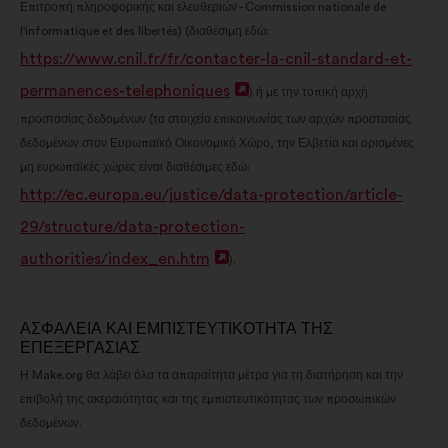
Επιτροπή πληροφορικής και ελευθεριών - Commission nationale de
σε
l'informatique et des libertés) (διαθέσιμη εδώ:
νέα
https://www.cnil.fr/fr/contacter-la-cnil-standard-et-
καρτέλα
permanences-telephoniques
Άνοιγμα
) ή με την τοπική αρχή
προστασίας δεδομένων (τα στοιχεία επικοινωνίας των αρχών προστασίας
σε
δεδομένων στον Ευρωπαϊκό Οικονομικό Χώρο, την Ελβετία και ορισμένες
νέα
μη ευρωπαϊκές χώρες είναι διαθέσιμες εδώ:
καρτέλα
http://ec.europa.eu/justice/data-protection/article-
29/structure/data-protection-
authorities/index_en.htm
Άνοιγμα
).
σε
νέα
ΑΣΦΑΛΕΙΑ ΚΑΙ ΕΜΠΙΣΤΕΥΤΙΚΟΤΗΤΑ ΤΗΣ
ΕΠΕΞΕΡΓΑΣΙΑΣ
καρτέλα
Η Make.org θα λάβει όλα τα απαραίτητα μέτρα για τη διατήρηση και την
επιβολή της ακεραιότητας και της εμπιστευτικότητας των προσωπικών
δεδομένων.