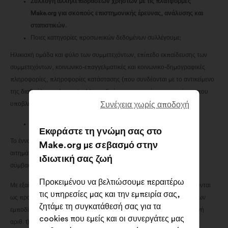
Συλλογή αλληλεπιδράσεων χρηστών με τις πλατφόρμες
Make.org για σκοπούς επιστημονικής έρευνας, ανάλυσης και
στατιστικών.
Ποιες κατηγορίες προσωπικών δεδομένων συλλέγουμε;
Ηλικιακή ομάδα και φύλο των συμμετεχόντων, επίπεδο εκπαίδευσης των
συμμετεχόντων, κοινωνικο-επαγγελματικές και κοινωνικο-δημογραφικές
πληροφορίες, πληροφορίες κατάστασης (που συνδέονται με το αντικείμενο
της διαβούλευσης), sessionId, αντιδράσεις σε προτάσεις, προτάσεις που
υποβλήθηκαν στη διαβούλευση.
Συνέχεια χωρίς αποδοχή
Ποια είναι η νομική βάση για αυτή την επεξεργασία;
Εκφράστε τη γνώμη σας στο
Το έννομο συμφέρον μας για την επεξεργασία των ερωτήσεων και των
Make.org με σεβασμό στην
αιτημάτων σας (ή προσυμβατικά μέτρα εάν στη συνέχεια συνάψουμε
ιδιωτική σας ζωή
σύμβαση).
Προκειμένου να βελτιώσουμε περαιτέρω
Με εξαίρεση τις κατηγορίες προσωπικών δεδομένων που προσδιορίζονται
τις υπηρεσίες μας και την εμπειρία σας,
ως προαιρετικές, η άρνηση παροχής των προαναφερθέντων δεδομένων
ζητάμε τη συγκατάθεσή σας για τα
εμποδίζει τον χρήστη να υποβάλει προτάσεις για διαβούλευση (επιλογή
cookies που εμείς και οι συνεργάτες μας
αριθ. 1) ή/και να αντιδράσει σε προτάσεις που υποβάλλονται για