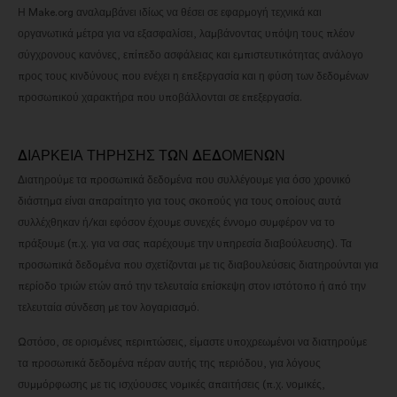
Η Make.org αναλαμβάνει ιδίως να θέσει σε εφαρμογή τεχνικά και
οργανωτικά μέτρα για να εξασφαλίσει, λαμβάνοντας υπόψη τους πλέον
σύγχρονους κανόνες, επίπεδο ασφάλειας και εμπιστευτικότητας ανάλογο
προς τους κινδύνους που ενέχει η επεξεργασία και η φύση των δεδομένων
προσωπικού χαρακτήρα που υποβάλλονται σε επεξεργασία.
ΔΙΑΡΚΕΙΑ ΤΗΡΗΣΗΣ ΤΩΝ ΔΕΔΟΜΕΝΩΝ
Διατηρούμε τα προσωπικά δεδομένα που συλλέγουμε για όσο χρονικό
διάστημα είναι απαραίτητο για τους σκοπούς για τους οποίους αυτά
συλλέχθηκαν ή/και εφόσον έχουμε συνεχές έννομο συμφέρον να το
πράξουμε (π.χ. για να σας παρέχουμε την υπηρεσία διαβούλευσης). Τα
προσωπικά δεδομένα που σχετίζονται με τις διαβουλεύσεις διατηρούνται για
περίοδο τριών ετών από την τελευταία επίσκεψη στον ιστότοπο ή από την
τελευταία σύνδεση με τον λογαριασμό.
Ωστόσο, σε ορισμένες περιπτώσεις, είμαστε υποχρεωμένοι να διατηρούμε
τα προσωπικά δεδομένα πέραν αυτής της περιόδου, για λόγους
συμμόρφωσης με τις ισχύουσες νομικές απαιτήσεις (π.χ. νομικές,