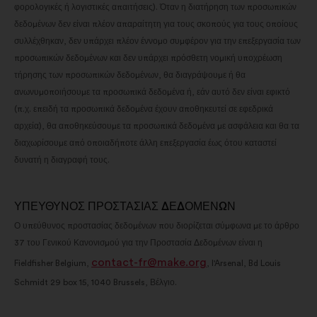
φορολογικές ή λογιστικές απαιτήσεις). Όταν η διατήρηση των προσωπικών
δεδομένων δεν είναι πλέον απαραίτητη για τους σκοπούς για τους οποίους
συλλέχθηκαν, δεν υπάρχει πλέον έννομο συμφέρον για την επεξεργασία των
προσωπικών δεδομένων και δεν υπάρχει πρόσθετη νομική υποχρέωση
τήρησης των προσωπικών δεδομένων, θα διαγράψουμε ή θα
ανωνυμοποιήσουμε τα προσωπικά δεδομένα ή, εάν αυτό δεν είναι εφικτό
(π.χ. επειδή τα προσωπικά δεδομένα έχουν αποθηκευτεί σε εφεδρικά
αρχεία), θα αποθηκεύσουμε τα προσωπικά δεδομένα με ασφάλεια και θα τα
διαχωρίσουμε από οποιαδήποτε άλλη επεξεργασία έως ότου καταστεί
δυνατή η διαγραφή τους.
ΥΠΕΥΘΥΝΟΣ ΠΡΟΣΤΑΣΙΑΣ ΔΕΔΟΜΕΝΩΝ
Ο υπεύθυνος προστασίας δεδομένων που διορίζεται σύμφωνα με το άρθρο
37 του Γενικού Κανονισμού για την Προστασία Δεδομένων είναι η
contact-fr@make.org
Fieldfisher Belgium,
, l'Arsenal, Bd Louis
Schmidt 29 box 15, 1040 Brussels, Βέλγιο.