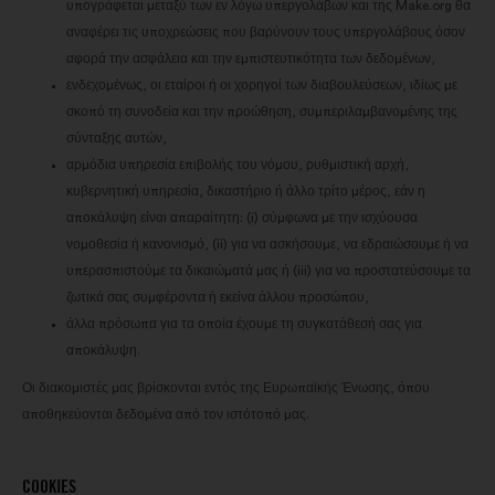
υπογράφεται μεταξύ των εν λόγω υπεργολάβων και της Make.org θα
αναφέρει τις υποχρεώσεις που βαρύνουν τους υπεργολάβους όσον
αφορά την ασφάλεια και την εμπιστευτικότητα των δεδομένων,
ενδεχομένως, οι εταίροι ή οι χορηγοί των διαβουλεύσεων, ιδίως με
σκοπό τη συνοδεία και την προώθηση, συμπεριλαμβανομένης της
σύνταξης αυτών,
αρμόδια υπηρεσία επιβολής του νόμου, ρυθμιστική αρχή,
κυβερνητική υπηρεσία, δικαστήριο ή άλλο τρίτο μέρος, εάν η
αποκάλυψη είναι απαραίτητη: (i) σύμφωνα με την ισχύουσα
νομοθεσία ή κανονισμό, (ii) για να ασκήσουμε, να εδραιώσουμε ή να
υπερασπιστούμε τα δικαιώματά μας ή (iii) για να προστατεύσουμε τα
ζωτικά σας συμφέροντα ή εκείνα άλλου προσώπου,
άλλα πρόσωπα για τα οποία έχουμε τη συγκατάθεσή σας για
αποκάλυψη.
Οι διακομιστές μας βρίσκονται εντός της Ευρωπαϊκής Ένωσης, όπου
αποθηκεύονται δεδομένα από τον ιστότοπό μας.
COOKIES