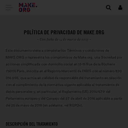
IR
Cone
A
LA
POLÍTICA DE PRIVACIDAD DE MAKE.ORG
PÁGINA
- Con fecha de 14 de marzo de 2023 -
DE
Este documento viene a completar los Términos y condiciones de
MAKE.ORG y representa los compromisos de Make.org, una Sociedad por
INICIO
acciones simplificada con domicilio social en 13-15 Rue de la Bûcherie
DE
75005 Paris, inscrita en el Registro Mercantil de PARÍS con el número 820
016 095, que actúa en calidad de responsable del tratamiento en relación
MAKE.ORG
con el cumplimiento de la normativa vigente aplicable al tratamiento de
datos personales y, en particular, el Reglamento (UE) 2016/679 del
Parlamento europeo y del Consejo del 27 de abril de 2016 aplicable a partir
del 25 de mayo de 2018 (en adelante, «el RGPD»).
DESCRIPCIÓN DEL TRATAMIENTO