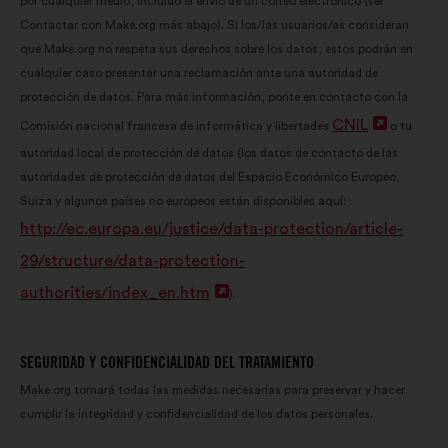
por cualquier medio, incluido el envío de un correo electrónico (ver
Contactar con Make.org más abajo). Si los/las usuarios/as consideran
que Make.org no respeta sus derechos sobre los datos, estos podrán en
cualquier caso presentar una reclamación ante una autoridad de
protección de datos. Para más información, ponte en contacto con la
CNIL
Abrir
Comisión nacional francesa de informática y libertades
o tu
autoridad local de protección de datos (los datos de contacto de las
en
autoridades de protección de datos del Espacio Económico Europeo,
una
Suiza y algunos países no europeos están disponibles aquí:
nueva
http://ec.europa.eu/justice/data-protection/article-
pestaña
29/structure/data-protection-
authorities/index_en.htm
Abrir
).
en
una
SEGURIDAD Y CONFIDENCIALIDAD DEL TRATAMIENTO
nueva
Make.org tomará todas las medidas necesarias para preservar y hacer
cumplir la integridad y confidencialidad de los datos personales.
pestaña