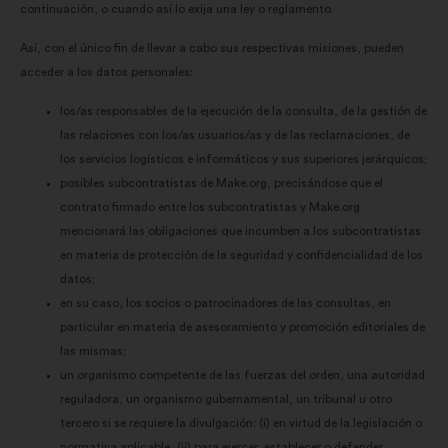
continuación, o cuando así lo exija una ley o reglamento.
Así, con el único fin de llevar a cabo sus respectivas misiones, pueden
acceder a los datos personales:
los/as responsables de la ejecución de la consulta, de la gestión de
las relaciones con los/as usuarios/as y de las reclamaciones, de
los servicios logísticos e informáticos y sus superiores jerárquicos;
posibles subcontratistas de Make.org, precisándose que el
contrato firmado entre los subcontratistas y Make.org
mencionará las obligaciones que incumben a los subcontratistas
en materia de protección de la seguridad y confidencialidad de los
datos;
en su caso, los socios o patrocinadores de las consultas, en
particular en materia de asesoramiento y promoción editoriales de
las mismas;
un organismo competente de las fuerzas del orden, una autoridad
reguladora, un organismo gubernamental, un tribunal u otro
tercero si se requiere la divulgación: (i) en virtud de la legislación o
normativa aplicable, (ii) para ejercer, establecer o defender