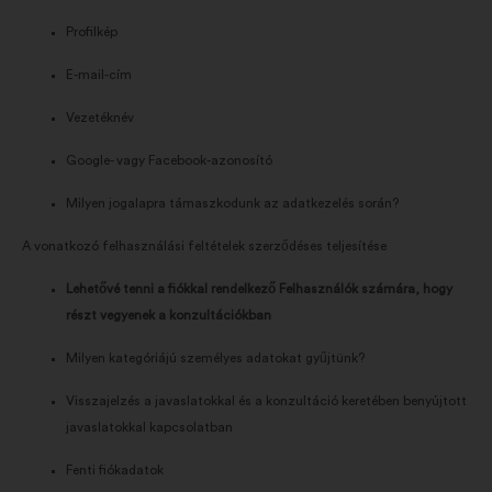
Profilkép
E-mail-cím
Vezetéknév
Google- vagy Facebook-azonosító
Milyen jogalapra támaszkodunk az adatkezelés során?
A vonatkozó felhasználási feltételek szerződéses teljesítése
Lehetővé tenni a fiókkal rendelkező Felhasználók számára, hogy
részt vegyenek a konzultációkban
Milyen kategóriájú személyes adatokat gyűjtünk?
Visszajelzés a javaslatokkal és a konzultáció keretében benyújtott
javaslatokkal kapcsolatban
Fenti fiókadatok