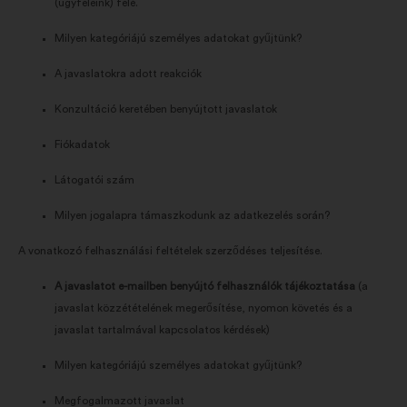
(ügyfeleink) felé.
Milyen kategóriájú személyes adatokat gyűjtünk?
A javaslatokra adott reakciók
Konzultáció keretében benyújtott javaslatok
Fiókadatok
Látogatói szám
Milyen jogalapra támaszkodunk az adatkezelés során?
A vonatkozó felhasználási feltételek szerződéses teljesítése.
A javaslatot e-mailben benyújtó felhasználók tájékoztatása
(a
javaslat közzétételének megerősítése, nyomon követés és a
javaslat tartalmával kapcsolatos kérdések)
Milyen kategóriájú személyes adatokat gyűjtünk?
Megfogalmazott javaslat