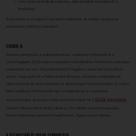
más olyan személyek számára, akik esetében hozzájárult a
közléshez.
Szervereink az Európai Unión belül találhatók, és ezeken tároljuk az
oldalunkon található adatokat.
COOKIE-K
Amikor csatlakozik a weboldalunkhoz, cookie-kat helyezünk el a
számítógépén. Elsősorban a weboldal működéséhez feltétlenül szükséges
cookie-król van szó. Hozzájárulásától függően cookie-kat használunk
arra is, hogy javítsuk a felhasználói élményt, növeljük a weboldalunk
teljesítményét és optimalizáljuk az állampolgári konzultációkat. A cookie-
kban található információk nem szolgálnak az ön személyes
Sütik kezelése
azonosítására, és azokat soha nem használjuk fel a
oldalon felsoroltaktól eltérő célokraz. Ha többet szeretne megtudni,
illetve módosítani szeretné a beállításait, lépjen erre az oldalra.
A FELHASZNÁLÓI JOGOK GYAKORLÁSA