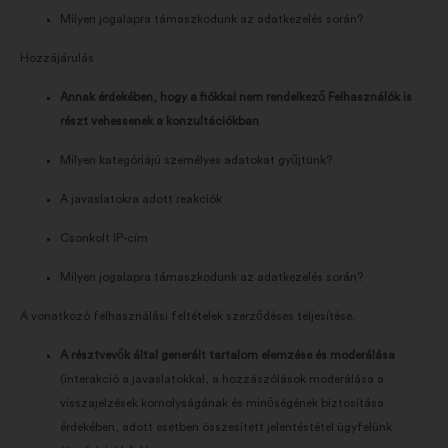
Milyen jogalapra támaszkodunk az adatkezelés során?
Hozzájárulás
Annak érdekében, hogy a fiókkal nem rendelkező Felhasználók is
részt vehessenek a konzultációkban
Milyen kategóriájú személyes adatokat gyűjtünk?
A javaslatokra adott reakciók
Csonkolt IP-cím
Milyen jogalapra támaszkodunk az adatkezelés során?
A vonatkozó felhasználási feltételek szerződéses teljesítése.
A résztvevők által generált tartalom elemzése és moderálása
(interakció a javaslatokkal, a hozzászólások moderálása a
visszajelzések komolyságának és minőségének biztosítása
érdekében, adott esetben összesített jelentéstétel ügyfelünk