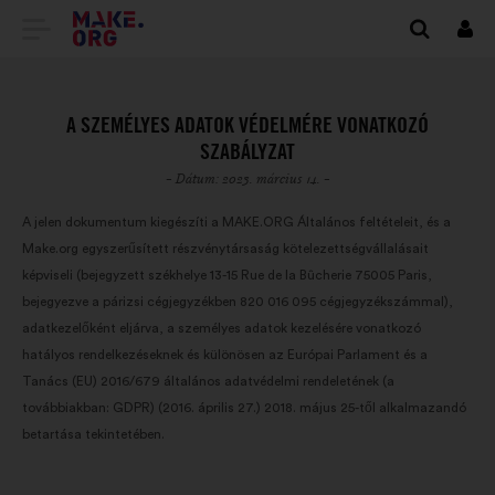
TOVÁBB
Beje
A
MAKE.ORG
A SZEMÉLYES ADATOK VÉDELMÉRE VONATKOZÓ
FŐOLDALÁRA
SZABÁLYZAT
- Dátum: 2023. március 14. -
A jelen dokumentum kiegészíti a MAKE.ORG Általános feltételeit, és a
Make.org egyszerűsített részvénytársaság kötelezettségvállalásait
képviseli (bejegyzett székhelye 13-15 Rue de la Bûcherie 75005 Paris,
bejegyezve a párizsi cégjegyzékben 820 016 095 cégjegyzékszámmal),
adatkezelőként eljárva, a személyes adatok kezelésére vonatkozó
hatályos rendelkezéseknek és különösen az Európai Parlament és a
Tanács (EU) 2016/679 általános adatvédelmi rendeletének (a
továbbiakban: GDPR) (2016. április 27.) 2018. május 25-től alkalmazandó
betartása tekintetében.