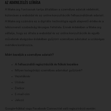
AZ ADATKEZELÉS LEÍRÁSA
A Make.org fontosnak tartja általában a személyes adatok védelmét,
különösen a weboldal és az online konzultációk felhasználóinak adatait.
A Make.org számára ez a digitális technológia egyik alapvető értéke és a
lelkiismereti szabadság lényeges feltétele. Ennek érdekében a Make.org
vállalja, hogy az általa a weboldal és az online konzultációk és egyéb
műveletek elvégzése érdekében gyűjtött személyes adatokat a szükséges
mértékre korlátozza.
Miért kezeljük a személyes adatait?
A felhasználói regisztrációk és fiókok kezelése
Milyen kategóriájú személyes adatokat gyűjtünk?
Vezetéknév
Utónév
Életkor
E-mail-cím
Jelszó
Google-fiókkal vagy Facebook Connecttel való regisztráció esetén: