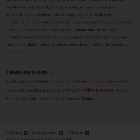
kezeléséhez már nem fűződik jogos érdek, és nincs további jogi
kötelezettség a személyes adatok megőrzésére, töröljük vagy
anonimizáljuk a személyes adatokat, vagy ha ez nem lehetséges (például
mert a személyes adatokat biztonsági másolatokat tartalmazó
archívumokban tárolták), akkor a személyes adatokat biztonságosan
tároljuk, és elkülönítjük a további adatkezeléstől, amíg a törlés lehetővé
nem válik.
ADATVÉDELMI TISZTVISELŐ
Az általános adatvédelmi rendelet 37. cikke alapján kijelölt adatvédelmi
contact-fr@make.org
tisztviselő a Fieldfisher Belgium,
, l’Arsenal,
Bd Louis Schmidt 29 box 15, 1040 Brüsszel, Belgium.
Híreink
Sajtószoba
Állások
Új
Új
Új