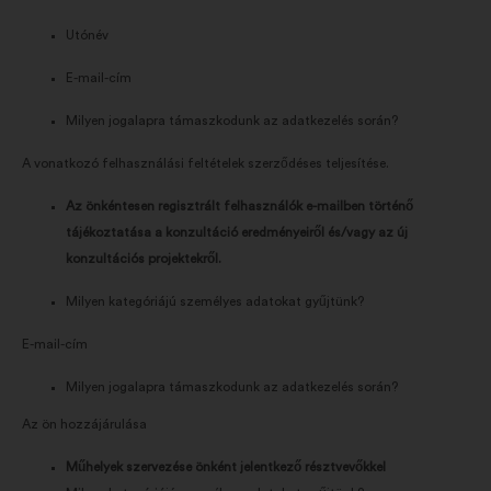
Utónév
E-mail-cím
Milyen jogalapra támaszkodunk az adatkezelés során?
A vonatkozó felhasználási feltételek szerződéses teljesítése.
Az önkéntesen regisztrált felhasználók e-mailben történő
tájékoztatása a konzultáció eredményeiről és/vagy az új
konzultációs projektekről.
Milyen kategóriájú személyes adatokat gyűjtünk?
E-mail-cím
Milyen jogalapra támaszkodunk az adatkezelés során?
Az ön hozzájárulása
Műhelyek szervezése önként jelentkező résztvevőkkel