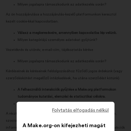
Milyen jogalapra támaszkodunk az adatkezelés során?
Az ön hozzájárulása a hozzájárulás-kezelő platformunkon keresztül
kezelt cookie-kkal kapcsolatban.
Válasz a megkereséseire, amennyiben kapcsolatba lép velünk.
Milyen kategóriájú személyes adatokat gyűjtünk?
Vezetéknév és utónév, e-mail-cím, tájékoztatás kérése
Milyen jogalapra támaszkodunk az adatkezelés során?
Kérdéseinek és kéréseinek feldolgozásához fűződő jogos érdekünk (vagy
szerződéskötést megelőző intézkedések, ha utána szerződést kötünk).
A felhasználói interakciók gyűjtése a Make.org platformokon
tudományos kutatási, elemzési és statisztikai célokra.
Milyen kategóriájú személyes adatokat gyűjtünk?
Folytatás elfogadás nélkül
A résztvevők korcsoportja és neme, a résztvevők iskolai végzettsége,
szocio-szakmai és szocio-demográfiai információk, szituációs
A Make.org-on kifejezheti magát
információk (a konzultáció tárgyához kapcsolódóan), sessionId, reakciók