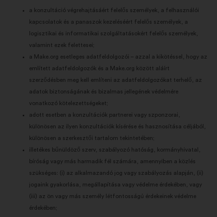
a konzultáció végrehajtásáért felelős személyek, a felhasználói
kapcsolatok és a panaszok kezeléséért felelős személyek, a
logisztikai és informatikai szolgáltatásokért felelős személyek,
valamint ezek felettesei;
a Make.org esetleges adatfeldolgozói – azzal a kikötéssel, hogy az
említett adatfeldolgozók és a Make.org között aláírt
szerződésben meg kell említeni az adatfeldolgozókat terhelő, az
adatok biztonságának és bizalmas jellegének védelmére
vonatkozó kötelezettségeket;
adott esetben a konzultációk partnerei vagy szponzorai,
különösen az ilyen konzultációk kísérése és hasznosítása céljából,
különösen a szerkesztői tartalom tekintetében;
illetékes bűnüldöző szerv, szabályozó hatóság, kormányhivatal,
bíróság vagy más harmadik fél számára, amennyiben a közlés
szükséges: (i) az alkalmazandó jog vagy szabályozás alapján, (ii)
jogaink gyakorlása, megállapítása vagy védelme érdekében, vagy
(iii) az ön vagy más személy létfontosságú érdekeinek védelme
érdekében;