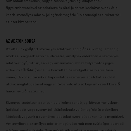
hoz annak érdekében, hogy a technika jelenlegi állapotának
figyelembevételével az adatkezelés által jelentett kockázatoknak és a
kezelt személyes adatok jellegének megfelelő biztonsági és titoktartási
szintet biztosítson.
AZ ADATOK SORSA
Az általunk gyűjtött személyes adatokat addig őrizzük meg, ameddig
azok szükségesek azon cél elérésére, amelynek érdekében a személyes
adatokat gyűjtöttük, és/vagy amennyiben ehhez folyamatos jogos
érdekünk fűződik (például a konzultációs szolgáltatás biztosítása
önnek). A konzultációkkal kapcsolatos személyes adatokat az oldal
utolsó meglátogatását vagy a fiókba való utolsó bejelentkezést követő
három évig őrizzük meg.
Bizonyos esetekben azonban az alkalmazandó jogi követelményeknek
(például adó- vagy számviteli előírásoknak) való megfelelés érdekében
kötelesek vagyunk a személyes adatokat ezen időszakon túl is megőrizni.
Amennyiben a személyes adatok megőrzése már nem szükséges azon cél
elérésre, amelynek érdekében gyűjtöttük azokat, a személyes adatok