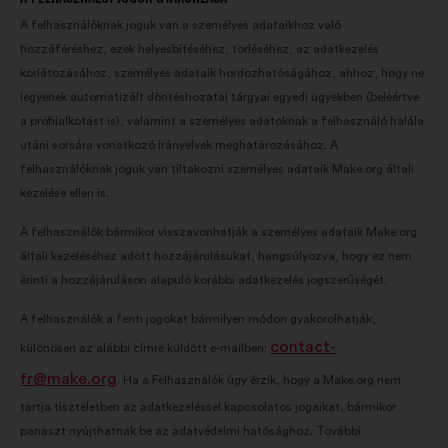
A felhasználóknak joguk van a személyes adataikhoz való
hozzáféréshez, ezek helyesbítéséhez, törléséhez, az adatkezelés
korlátozásához, személyes adataik hordozhatóságához, ahhoz, hogy ne
legyenek automatizált döntéshozatal tárgyai egyedi ügyekben (beleértve
a profilalkotást is), valamint a személyes adatoknak a felhasználó halála
utáni sorsára vonatkozó irányelvek meghatározásához. A
felhasználóknak joguk van tiltakozni személyes adataik Make.org általi
kezelése ellen is.
A felhasználók bármikor visszavonhatják a személyes adataik Make.org
általi kezeléséhez adott hozzájárulásukat, hangsúlyozva, hogy ez nem
érinti a hozzájáruláson alapuló korábbi adatkezelés jogszerűségét.
A felhasználók a fenti jogokat bármilyen módon gyakorolhatják,
contact-
különösen az alábbi címre küldött e-mailben:
fr@make.org
. Ha a Felhasználók úgy érzik, hogy a Make.org nem
tartja tiszteletben az adatkezeléssel kapcsolatos jogaikat, bármikor
panaszt nyújthatnak be az adatvédelmi hatósághoz. További