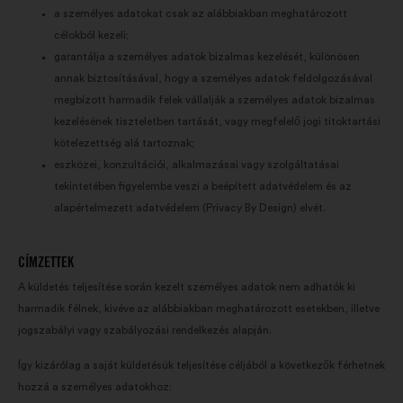
összesített módon történő
a személyes adatokat csak az alábbiakban meghatározott
bővítésére szolgáló sütik.
célokból kezeli;
garantálja a személyes adatok bizalmas kezelését, különösen
Közösségi hálózati:
a közösségi
annak biztosításával, hogy a személyes adatok feldolgozásával
hálózatokon való hatásunk
megbízott harmadik felek vállalják a személyes adatok bizalmas
növeléséhez szükséges sütik
kezelésének tiszteletben tartását, vagy megfelelő jogi titoktartási
kötelezettség alá tartoznak;
eszközei, konzultációi, alkalmazásai vagy szolgáltatásai
tekintetében figyelembe veszi a beépített adatvédelem és az
alapértelmezett adatvédelem (Privacy By Design) elvét.
CÍMZETTEK
A küldetés teljesítése során kezelt személyes adatok nem adhatók ki
harmadik félnek, kivéve az alábbiakban meghatározott esetekben, illetve
jogszabályi vagy szabályozási rendelkezés alapján.
Így kizárólag a saját küldetésük teljesítése céljából a következők férhetnek
hozzá a személyes adatokhoz: