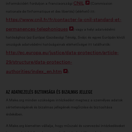
CNIL
Új
információért forduljon a franciaországi
(Commission
nationale de l'informatique et des libertés) (elérhető itt:
lap
https://www.cnil.fr/fr/contacter-la-cnil-standard-et-
megnyitása
permanences-telephoniques
Új
) vagy a helyi adatvédelmi
hatósághoz (az Európai Gazdasági Térség, Svájc és egyes Európán kívüli
lap
országok adatvédelmi hatóságainak elérhetőségei itt találhatók:
megnyitása
http://ec.europa.eu/justice/data-protection/article-
29/structure/data-protection-
authorities/index_en.htm
Új
).
lap
megnyitása
AZ ADATKEZELÉS BIZTONSÁGA ÉS BIZALMAS JELLEGE
A Make.org minden szükséges intézkedést megtesz a személyes adatok
sértetlenségének és bizalmas jellegének megőrzése és biztosítása
érdekében.
A Make.org kiemelten vállalja, hogy műszaki és szervezési intézkedéseket