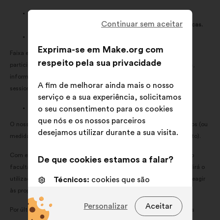
Coletar as interações dos usuários com as plataformas da
Continuar sem aceitar
Make.org para fins de pesquisa científica, análise e estatísticas.
Que categorias de dados pessoais recolhemos?
Exprima-se em Make.org com
Faixa etária e género dos participantes, nível de escolaridade dos
respeito pela sua privacidade
participantes, informações socioprofissionais e sociodemográficas,
informações situacionais (relacionadas com o tema da consulta),
A fim de melhorar ainda mais o nosso
sessionId, reações às propostas, propostas submetidas à consulta.
serviço e a sua experiência, solicitamos
Qual é a nossa base legal para este processamento?
o seu consentimento para os cookies
que nós e os nossos parceiros
O nosso interesse legítimo em responder às suas perguntas e pedidos (ou
desejamos utilizar durante a sua visita.
medidas pré-contratuais se posteriormente celebrarmos um contrato).
Com exceção das categorias de dados pessoais identificadas como
De que cookies estamos a falar?
facultativas, a recusa em fornecer os dados acima referidos impedirá o
Técnicos:
cookies que são
utilizador de apresentar propostas a consulta (opção nº 1) e/ou de reagir
essenciais para o funcionamento
às propostas apresentadas para consulta (opção nº 2).
do sitio Internet
Personalizar
Aceitar
Por último, gerimos a relação contratual com os nossos clientes (os
Preferências:
cookies para