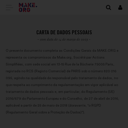
IR
Inici
sess
PARA
A
CARTA DE DADOS PESSOAIS
PÁGINA
- com data de 14 de março de 2023 -
INICIAL
O presente documento completa as Condições Gerais da MAKE.ORG e
representa os compromissos da Make.org, Société par Actions
DO
Simplifiées, com sede social em 13-15 Rue de la Bûcherie 75005 Paris,
SÍTIO
registada no RCS (Registo Comercial) de PARIS sob o número 820 016
095, agindo na qualidade de responsável pelo tratamento de dados, no
INTERNET
que respeita ao cumprimento da regulamentação em vigor aplicável ao
tratamento de dados pessoais e, em particular, do Regulamento (UE)
MAKE.ORG
2016/679 do Parlamento Europeu e do Conselho, de 27 de abril de 2016,
aplicável a partir de 25 de maio de 2018 (doravante, "o RGPD
(Regulamento Geral sobre a Proteção de Dados)").