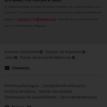
RESPONSÁVEL PELA PROTEÇÃO DE DADOS
O responsável pela proteção de dados nomeado em conformidade com o
artigo 37.º do Regulamento Geral sobre a Proteção de Dados é Fieldfisher
contact-fr@make.org
Belgium,
, l’Arsenal, Bd Louis Schmidt 29
box 15, 1040 Bruxelles, Belgique.
A nossa atualidade
Espaço de imprensa
Abertura
Abertura
Jobs
Fundo de dotação Make.org
num
Abertura
Abertura
num
novo
num
num
novo
Contacto
separador
novo
novo
separador
separador
separador
Notificações legais
Condições de utilização
Política de dados
Gestão de cookies
Declaração de acessibilidade
Carta de Moderação