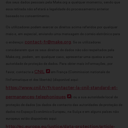
dos seus dados pessoais pela Make.org a qualquer momento, sendo que
essa retirada não afetará a legalidade do processamento anterior
baseado no consentimento.
Os utilizadores podem exercer os direitos acima referidos por qualquer
meio e, em especial, enviando uma mensagem de correio eletrónico para
contact-fr@make.org
o endereço:
. Se os utilizadores
considerarem que os seus direitos de dados não são respeitados pela
Make.org, podem, em qualquer caso, apresentar uma queixa a uma
autoridade de proteção de dados. Para obter mais informações, por
CNIL
Abertura
favor, contacte a
em França (Commission nationale de
l'informatique et des libertés) (disponível aqui:
num
https://www.cnil.fr/fr/contacter-la-cnil-standard-et-
novo
permanences-telephoniques
Abertura
) ou a sua autoridade local de
separador
proteção de dados (os dados de contacto das autoridades de proteção de
num
dados no Espaço Económico Europeu, na Suíça e em alguns países não
novo
europeus estão disponíveis aqui:
separador
http://ec.europa.eu/justice/data-protection/article-