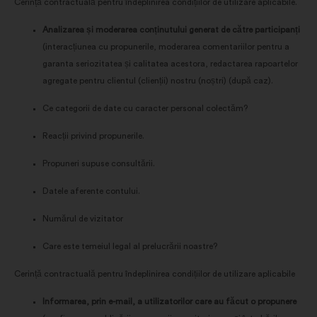
Cerință contractuală pentru îndeplinirea condițiilor de utilizare aplicabile.
Analizarea și moderarea conținutului generat de către participanți
(interacțiunea cu propunerile, moderarea comentariilor pentru a
garanta seriozitatea și calitatea acestora, redactarea rapoartelor
agregate pentru clientul (clienții) nostru (noștri) (după caz).
Ce categorii de date cu caracter personal colectăm?
Reacții privind propunerile.
Propuneri supuse consultării.
Datele aferente contului.
Numărul de vizitator
Care este temeiul legal al prelucrării noastre?
Cerință contractuală pentru îndeplinirea condițiilor de utilizare aplicabile
Informarea, prin e-mail, a utilizatorilor care au făcut o propunere