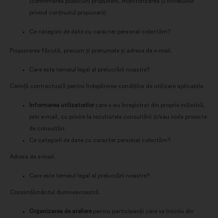
(confirmarea publicării propunerii, monitorizarea și întrebările
privind conținutul propunerii).
Ce categorii de date cu caracter personal colectăm?
Propunerea făcută, precum și prenumele și adresa de e-mail.
Care este temeiul legal al prelucrării noastre?
Cerință contractuală pentru îndeplinirea condițiilor de utilizare aplicabile.
Informarea utilizatorilor
care s-au înregistrat din proprie inițiativă,
prin e-mail, cu privire la rezultatele consultării și/sau noile proiecte
de consultări.
Ce categorii de date cu caracter personal colectăm?
Adresa de e-mail.
Care este temeiul legal al prelucrării noastre?
Consimțământul dumneavoastră.
Organizarea de ateliere
pentru participanții care se înscriu din