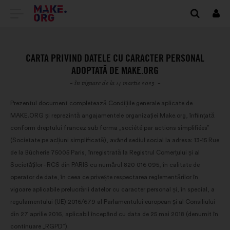
DIRECȚIONARE
Cone
SPRE
PRIMA
CARTA PRIVIND DATELE CU CARACTER PERSONAL
PAGINĂ
ADOPTATĂ DE MAKE.ORG
- în vigoare de la 14 martie 2023. -
A
Prezentul document completează Condițiile generale aplicate de
SITE-
MAKE.ORG și reprezintă angajamentele organizației Make.org, înființată
ULUI
conform dreptului francez sub forma „société par actions simplifiées”
(Societate pe acțiuni simplificată), având sediul social la adresa: 13-15 Rue
MAKE.ORG
de la Bûcherie 75005 Paris, înregistrată la Registrul Comerțului și al
Societăților - RCS din PARIS cu numărul 820 016 095, în calitate de
operator de date, în ceea ce privește respectarea reglementărilor în
vigoare aplicabile prelucrării datelor cu caracter personal și, în special, a
regulamentului (UE) 2016/679 al Parlamentului european și al Consiliului
din 27 aprilie 2016, aplicabil începând cu data de 25 mai 2018 (denumit în
continuare „RGPD”).