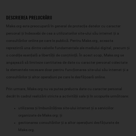
DESCRIEREA PRELUCRĂRII
Make.org este preocupată în general de protecția datelor cu caracter
personal și îndeosebi de cea a utilizatorilor site-ului său internet și a
consultărilor online pe care le publică. Pentru Make.org, aceasta
reprezintă una dintre valorile fundamentale ale mediului digital, precum și
o condiție esențială a libertății de conștiință. În acest scop, Make.org se
angajează să limiteze cantitatea de date cu caracter personal colectate
la elementele necesare doar pentru funcționarea site-ului său internet și a
consultărilor și altor operațiuni pe care le desfășoară online.
Prin urmare, Make.org nu va putea prelucra date cu caracter personal
decât în cadrul realizării stricte a activității sale și în scopurile următoare:
utilizarea și îmbunătățirea site-ului internet și a serviciilor
organizate de Make.org; și
gestionarea consultărilor și a altor operațiuni desfășurate de
Make.org.