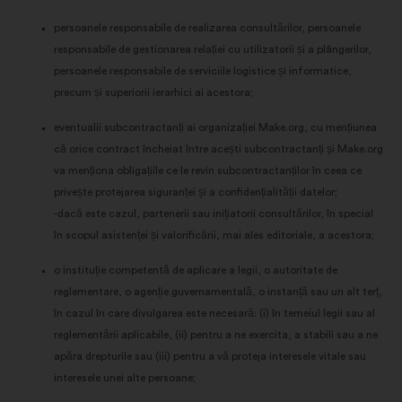
persoanele responsabile de realizarea consultărilor, persoanele
responsabile de gestionarea relației cu utilizatorii și a plângerilor,
persoanele responsabile de serviciile logistice și informatice,
precum și superiorii ierarhici ai acestora;
eventualii subcontractanți ai organizației Make.org, cu mențiunea
că orice contract încheiat între acești subcontractanți și Make.org
va menționa obligațiile ce le revin subcontractanților în ceea ce
privește protejarea siguranței și a confidențialității datelor;
-dacă este cazul, partenerii sau inițiatorii consultărilor, în special
în scopul asistenței și valorificării, mai ales editoriale, a acestora;
o instituție competentă de aplicare a legii, o autoritate de
reglementare, o agenție guvernamentală, o instanță sau un alt terț,
în cazul în care divulgarea este necesară: (i) în temeiul legii sau al
reglementării aplicabile, (ii) pentru a ne exercita, a stabili sau a ne
apăra drepturile sau (iii) pentru a vă proteja interesele vitale sau
interesele unei alte persoane;