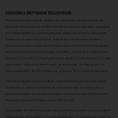
EXERCITAREA DREPTURILOR UTILIZATORILOR
Utilizatorii beneficiază de: dreptul de a-și accesa datele cu caracter
personal, dreptul de a-și rectifica datele cu caracter personal, dreptul de
a-și șterge datele cu caracter personal, dreptul de a limita prelucrarea
datelor lor cu caracter personal, dreptul de a-și transfera datele cu
caracter personal, dreptul de a nu face obiectul unei decizii individuale
automatizate (inclusiv elaborarea de profile), precum și de dreptul de a
transmite instrucțiuni privind prelucrarea datelor lor cu caracter personal
după deces. Utilizatorii beneficiază, de asemenea, de dreptul de a se
opune prelucrării, de către Make.org, a datelor lor cu caracter personal.
Utilizatorii își pot retrage oricând consimțământul privind prelucrarea
datelor lor cu caracter personal de către Make.org, cu mențiunea că
această retragere nu va aduce atingere caracterului licit al prelucrărilor
anterioare efectuate în baza consimțământului.
Exercitarea, de către utilizatori, a drepturilor menționate anterior poate fi
realizată prin orice mijloc și în mod specific prin trimiterea unui e-mail (a