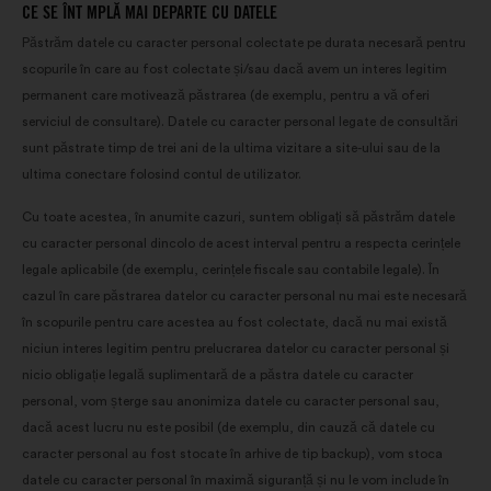
o
CE SE ÎNT MPLĂ MAI DEPARTE CU DATELE
filă
Păstrăm datele cu caracter personal colectate pe durata necesară pentru
scopurile în care au fost colectate și/sau dacă avem un interes legitim
nouă
permanent care motivează păstrarea (de exemplu, pentru a vă oferi
serviciul de consultare). Datele cu caracter personal legate de consultări
sunt păstrate timp de trei ani de la ultima vizitare a site-ului sau de la
ultima conectare folosind contul de utilizator.
Cu toate acestea, în anumite cazuri, suntem obligați să păstrăm datele
cu caracter personal dincolo de acest interval pentru a respecta cerințele
legale aplicabile (de exemplu, cerințele fiscale sau contabile legale). În
cazul în care păstrarea datelor cu caracter personal nu mai este necesară
în scopurile pentru care acestea au fost colectate, dacă nu mai există
niciun interes legitim pentru prelucrarea datelor cu caracter personal și
nicio obligație legală suplimentară de a păstra datele cu caracter
personal, vom șterge sau anonimiza datele cu caracter personal sau,
dacă acest lucru nu este posibil (de exemplu, din cauză că datele cu
caracter personal au fost stocate în arhive de tip backup), vom stoca
datele cu caracter personal în maximă siguranță și nu le vom include în