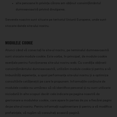
alte persoane în privința cărora am obținut consimțământul
dumneavoastră privind divulgarea.
Serverele noastre sunt situate pe teritoriul Uniunii Europene, unde sunt
stocate datele site-ului nostru.
MODULELE COOKIE
Atunci când vă conectați la site-ul nostru, pe terminalul dumneavoastră
sunt stocate module cookie. Este vorba, în principal, de module cookie
esențiale pentru funcționarea site-ului nostru web. Cu condiția obținerii
consimțământului dumneavoastră, utilizăm module cookie și pentru a vă
îmbunătăți experiența, a spori performanța site-ului nostru și a optimiza
consultările cetățenești pe care le propunem. Informațiile conținute de
modulele cookie nu urmăresc să vă identifice personal și nu sunt utilizate
niciodată în alte scopuri decât cele indicate pe pagina noastră de
gestionare a modulelor cookie, care apare în partea de jos a fiecărei pagini
de pe site-ul nostru. Pentru informații suplimentare și pentru a vă modifica
preferințele, vă rugăm să consultați această pagină.