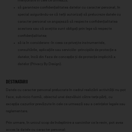
menționate în cele ce urmează;
consultărilor noastre cetățenești în
să garanteze confidențialitatea datelor cu caracter personal, în
mod agregat
special asigurându-se că terții autorizați să prelucreze datele cu
caracter personal se angajează să respecte confidențialitatea
Privind rețelele sociale:
module
acestora sau că aceștia sunt obligați prin lege să respecte
cookie care ne ajută să ne
confidențialitatea;
optimizăm impactul prin
să ia în considerare - în ceea ce privește instrumentele,
intermediul rețelelor sociale
consultările, aplicațiile sau serviciile - principiile de protecție a
datelor, încă din faza de concepție și de protecție implicită a
datelor (Privacy By Design).
DESTINATARII
Datele cu caracter personal prelucrate în cadrul realizării activității nu pot
face, sub nicio formă, obiectul unei dezvăluiri către terțe părți, cu
excepția cazurilor prevăzute în cele ce urmează sau a cerințelor legale sau
reglementare.
Prin urmare, în unicul scop de îndeplinire a sarcinilor ce le revin, pot avea
acces la datele cu caracter personal: