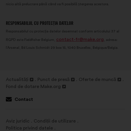
nicio altă prelucrare până când va fi posibilă ștergerea acestora.
RESPONSABILUL CU PROTECȚIA DATELOR
Responsabilul cu protecția datelor desemnat conform articolului 37 al
contact-fr@make.org
RGPD este Fieldfisher Belgium,
, adresa:
l’Arsenal, Bd Louis Schmidt 29 box 15, 1040 Bruxelles, Belgique/Belgia.
Actualități
Punct de presă
Oferte de muncă
Deschidere
Deschidere
Deschidere
Fond de dotare Make.org
într-
Deschidere
într-
într-
o
într-
o
o
Contact
filă
o
filă
filă
nouă
filă
nouă
nouă
nouă
Aviz juridic
Condiții de utilizare
Politica privind datele