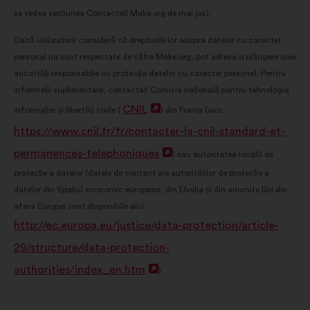
se vedea secțiunea Contactați Make.org de mai jos).
Dacă utilizatorii consideră că drepturile lor asupra datelor cu caracter
personal nu sunt respectate de către Make.org, pot adresa o plângere unei
autorități responsabile cu protecția datelor cu caracter personal. Pentru
informații suplimentare, contactați Comisia națională pentru tehnologia
CNIL
Deschidere
informației și libertăți civile (
) din Franța (aici:
https://www.cnil.fr/fr/contacter-la-cnil-standard-et-
într-
permanences-telephoniques
o
Deschidere
) sau autoritatea locală de
protecție a datelor (datele de contact ale autorităților de protecție a
filă
într-
datelor din Spațiul economic european, din Elveția și din anumite țări din
nouă
o
afara Europei sunt disponibile aici:
filă
http://ec.europa.eu/justice/data-protection/article-
nouă
29/structure/data-protection-
authorities/index_en.htm
Deschidere
).
într-