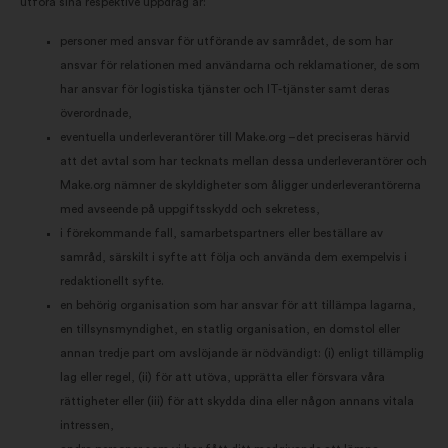
utföra sina respektive uppdrag är:
personer med ansvar för utförande av samrådet, de som har
ansvar för relationen med användarna och reklamationer, de som
har ansvar för logistiska tjänster och IT-tjänster samt deras
överordnade,
eventuella underleverantörer till Make.org –det preciseras härvid
att det avtal som har tecknats mellan dessa underleverantörer och
Make.org nämner de skyldigheter som åligger underleverantörerna
med avseende på uppgiftsskydd och sekretess,
i förekommande fall, samarbetspartners eller beställare av
samråd, särskilt i syfte att följa och använda dem exempelvis i
redaktionellt syfte.
en behörig organisation som har ansvar för att tillämpa lagarna,
en tillsynsmyndighet, en statlig organisation, en domstol eller
annan tredje part om avslöjande är nödvändigt: (i) enligt tillämplig
lag eller regel, (ii) för att utöva, upprätta eller försvara våra
rättigheter eller (iii) för att skydda dina eller någon annans vitala
intressen,