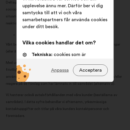
Deltagarnas åldersgrupp och kön, deltagarnas utbildningsnivå,
upplevelse ännu mer. Därför ber vi dig
socioprofessionell och sociodemografisk information,
samtycka till att vi och våra
situationsinformation (kopplad till ämnet för samrådet), sessionId,
samarbetspartners får använda cookies
reaktioner på förslagen, förslag som lämnats in till samrådet.
under ditt besök.
Vilka lagliga grunder har vi för behandlingen?
Vilka cookies handlar det om?
Vårt berättigade intresse av att behandla dina frågor och förfrågningar
(eller åtgärder som föregår avtal om vi därefter tecknar avtal).
Tekniska:
cookies som är
nödvändiga för att webbsidan ska
Med undantag för de kategorier av personuppgifter som anses vara
fungera
Anpassa
Acceptera
frivilliga innebär vägran att uppge ovan nämnda uppgifter att
användaren inte kan lämna in förslag till samrådet (alternativ 1) och/eller
Preferenscookies:
cookies som
reagera på de förslag som har lämnats in till samrådet (alternativ 2).
förbättrar din upplevelse när du
använder webbplatsen
Vi hanterar också avtalsförhållanden med våra kunder (beställarna av
Statistik:
cookies som förbättrar
samråden). I detta syfte behandlar vi efternamn, yrkesmässiga
vår analys av medborgarsamråden
kontaktuppgifter och titlar på våra kunders kontaktpersoner och
på ett sammanhållet sätt.
företrädare.
Sociala medier:
cookies som