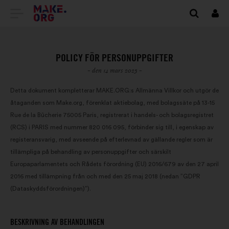
GÅ
Logg
in
TILL
FÖRSTASIDAN
POLICY FÖR PERSONUPPGIFTER
FÖR
- den 14 mars 2023 -
MAKE.ORG
Detta dokument kompletterar MAKE.ORG:s Allmänna Villkor och utgör de
åtaganden som Make.org, förenklat aktiebolag, med bolagssäte på 13-15
Rue de la Bûcherie 75005 Paris, registrerat i handels- och bolagsregistret
(RCS) i PARIS med nummer 820 016 095, förbinder sig till, i egenskap av
registeransvarig, med avseende på efterlevnad av gällande regler som är
tillämpliga på behandling av personuppgifter och särskilt
Europaparlamentets och Rådets förordning (EU) 2016/679 av den 27 april
2016 med tillämpning från och med den 25 maj 2018 (nedan ”GDPR
(Dataskyddsförordningen)”).
BESKRIVNING AV BEHANDLINGEN