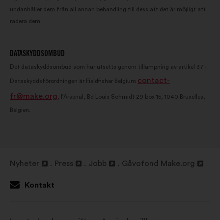
undanhåller dem från all annan behandling till dess att det är möjligt att
radera dem.
DATASKYDDSOMBUD
Det dataskyddsombud som har utsetts genom tillämpning av artikel 37 i
contact-
Dataskyddsförordningen är Fieldfisher Belgium
fr@make.org
, l’Arsenal, Bd Louis Schmidt 29 box 15, 1040 Bruxelles,
Belgien.
Nyheter
Press
Jobb
Gåvofond Make.org
Öppna
Öppna
Öppna
Öppna
i
i
i
i
Kontakt
en
en
en
en
ny
ny
ny
ny
flik
flik
flik
flik