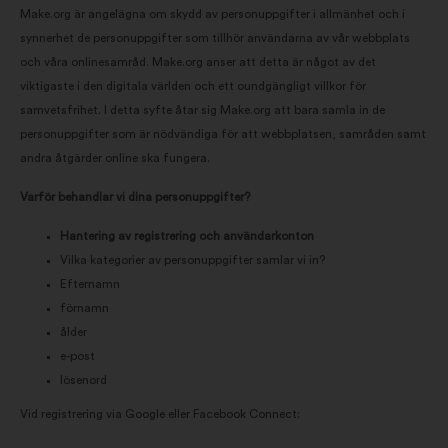
Make.org är angelägna om skydd av personuppgifter i allmänhet och i
synnerhet de personuppgifter som tillhör användarna av vår webbplats
och våra onlinesamråd. Make.org anser att detta är något av det
viktigaste i den digitala världen och ett oundgängligt villkor för
samvetsfrihet. I detta syfte åtar sig Make.org att bara samla in de
personuppgifter som är nödvändiga för att webbplatsen, samråden samt
andra åtgärder online ska fungera.
Varför behandlar vi dina personuppgifter?
Hantering av registrering och användarkonton
Vilka kategorier av personuppgifter samlar vi in?
Efternamn
förnamn
ålder
e-post
lösenord
Vid registrering via Google eller Facebook Connect: