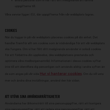
andra personer som vi har fått ditt medgivande att lämna
uppgifterna till.
Våra servrar ligger i EU, där uppgifterna från vår webbplats lagras.
COOKIES
När du loggar in på vår webbplats placeras cookies på din enhet. Det
handlar framför allt om cookies som är nödvändiga för att vår webbplats
ska fungera. Om vi har fått ditt medgivande använder vi också cookies
för att förbättra din upplevelse, öka webbplatsens prestanda och
optimera våra medborgarsamråd. Informationen i dessa cookies syftar
inte till att identifiera dig personligen och används aldrig i andra syften än
Hur vi hanterar cookies
de som anges på vår sida
. Om du vill veta
mer och ändra dina inställningar, använd den här sidan.
ATT UTÖVA SINA ANVÄNDARRÄTTIGHETER
Användarna har åtkomsträtt till sina personuppgifter, rätt att korrigera
sina personuppgifter, rätt att radera sina personuppgifter, rätt att