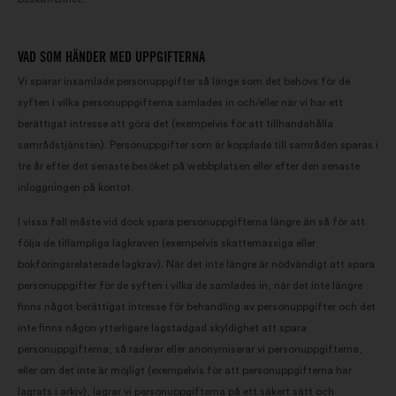
VAD SOM HÄNDER MED UPPGIFTERNA
Vi sparar insamlade personuppgifter så länge som det behövs för de
syften i vilka personuppgifterna samlades in och/eller när vi har ett
berättigat intresse att göra det (exempelvis för att tillhandahålla
samrådstjänsten). Personuppgifter som är kopplade till samråden sparas i
tre år efter det senaste besöket på webbplatsen eller efter den senaste
inloggningen på kontot.
I vissa fall måste vid dock spara personuppgifterna längre än så för att
följa de tillämpliga lagkraven (exempelvis skattemässiga eller
bokföringsrelaterade lagkrav). När det inte längre är nödvändigt att spara
personuppgifter för de syften i vilka de samlades in, när det inte längre
finns något berättigat intresse för behandling av personuppgifter och det
inte finns någon ytterligare lagstadgad skyldighet att spara
personuppgifterna, så raderar eller anonymiserar vi personuppgifterna,
eller om det inte är möjligt (exempelvis för att personuppgifterna har
lagrats i arkiv), lagrar vi personuppgifterna på ett säkert sätt och