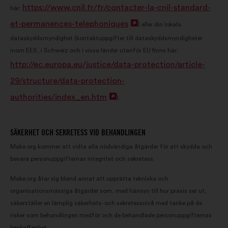
https://www.cnil.fr/fr/contacter-la-cnil-standard-
här:
en
et-permanences-telephoniques
Öppna
) eller din lokala
ny
dataskyddsmyndighet (kontaktuppgifter till dataskyddsmyndigheter
i
flik
inom EES, i Schweiz och i vissa länder utanför EU finns här:
en
http://ec.europa.eu/justice/data-protection/article-
ny
29/structure/data-protection-
flik
authorities/index_en.htm
Öppna
).
i
en
SÄKERHET OCH SEKRETESS VID BEHANDLINGEN
ny
Make.org kommer att vidta alla nödvändiga åtgärder för att skydda och
bevara personuppgifternas integritet och sekretess.
flik
Make.org åtar sig bland annat att upprätta tekniska och
organisationsmässiga åtgärder som, med hänsyn till hur praxis ser ut,
säkerställer en lämplig säkerhets- och sekretessnivå med tanke på de
risker som behandlingen medför och de behandlade personuppgifternas
beskaffenhet.