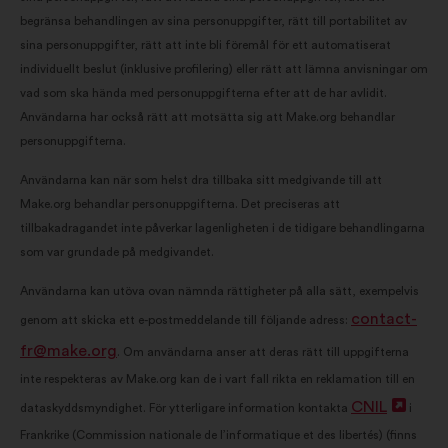
begränsa behandlingen av sina personuppgifter, rätt till portabilitet av
sina personuppgifter, rätt att inte bli föremål för ett automatiserat
individuellt beslut (inklusive profilering) eller rätt att lämna anvisningar om
vad som ska hända med personuppgifterna efter att de har avlidit.
Användarna har också rätt att motsätta sig att Make.org behandlar
personuppgifterna.
Användarna kan när som helst dra tillbaka sitt medgivande till att
Make.org behandlar personuppgifterna. Det preciseras att
tillbakadragandet inte påverkar lagenligheten i de tidigare behandlingarna
som var grundade på medgivandet.
Användarna kan utöva ovan nämnda rättigheter på alla sätt, exempelvis
contact-
genom att skicka ett e-postmeddelande till följande adress:
fr@make.org
. Om användarna anser att deras rätt till uppgifterna
inte respekteras av Make.org kan de i vart fall rikta en reklamation till en
CNIL
Öppn
dataskyddsmyndighet. För ytterligare information kontakta
i
Frankrike (Commission nationale de l’informatique et des libertés) (finns
i