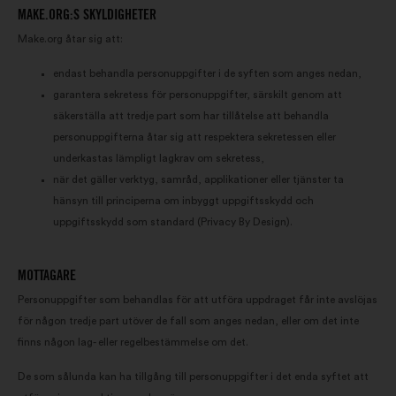
hjälper oss att förbättra vårt
MAKE.ORG:S SKYLDIGHETER
genomslag tack vare sociala
Make.org åtar sig att:
medier
endast behandla personuppgifter i de syften som anges nedan,
garantera sekretess för personuppgifter, särskilt genom att
säkerställa att tredje part som har tillåtelse att behandla
personuppgifterna åtar sig att respektera sekretessen eller
underkastas lämpligt lagkrav om sekretess,
när det gäller verktyg, samråd, applikationer eller tjänster ta
hänsyn till principerna om inbyggt uppgiftsskydd och
uppgiftsskydd som standard (Privacy By Design).
MOTTAGARE
Personuppgifter som behandlas för att utföra uppdraget får inte avslöjas
för någon tredje part utöver de fall som anges nedan, eller om det inte
finns någon lag- eller regelbestämmelse om det.
De som sålunda kan ha tillgång till personuppgifter i det enda syftet att