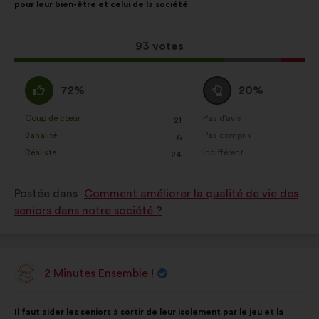
pour leur bien-être et celui de la société
la
répartition
proposition
:
:
Cette
93 votes
proposition
a
D'accord
Vote
72%
20%
récolté
:
neutre
:
:
Coup de cœur
Pas d'avis
:
fois
:
fois
21
Cette
Cette
Banalité
Pas compris
:
fois
:
fois
6
proposition
proposition
Réaliste
Indifférent
:
fois
:
fois
24
a
a
été
été
Postée dans
Comment améliorer la qualité de vie des
qualifiée
qualifiée
seniors dans notre société ?
en
en
:
:
2 Minutes Ensemble !
Proposition
de
:
Contenu
Avec
Il faut aider les seniors à sortir de leur isolement par le jeu et la
de
pour