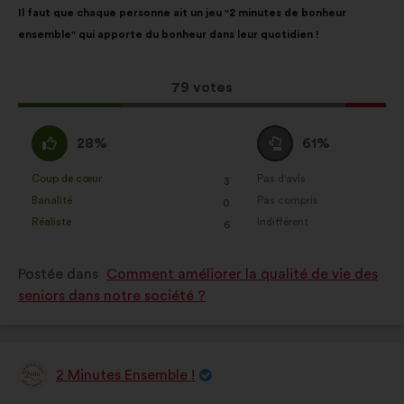
Il faut que chaque personne ait un jeu "2 minutes de bonheur
de
pour
ensemble" qui apporte du bonheur dans leur quotidien !
la
répartition
proposition
:
:
Cette
79 votes
proposition
a
D'accord
Vote
28%
61%
récolté
:
neutre
:
:
Coup de cœur
Pas d'avis
:
fois
:
fois
3
Cette
Cette
Banalité
Pas compris
:
fois
:
fois
0
proposition
proposition
Réaliste
Indifférent
:
fois
:
fois
6
a
a
été
été
Postée dans
Comment améliorer la qualité de vie des
qualifiée
qualifiée
seniors dans notre société ?
en
en
:
:
2 Minutes Ensemble !
Proposition
de