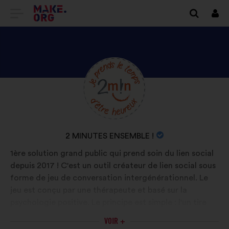
ALLER
Se
conn
À
L'ACCUEIL
DU
DÉCOUVREZ
Biographie
SITE
:
LE
MAKE.ORG
PROFIL
DE
NOM
2 MINUTES ENSEMBLE !
2
DE
1ère solution grand public qui prend soin du lien social
MINUTES
L'ORGANISATION
depuis 2017 ! C'est un outil créateur de lien social sous
ENSEMBLE
:
forme de jeu de conversation intergénérationnel. Le
!
jeu est conçu par une thérapeute et basé sur la
psychologie positive. Le principe est simple : l'un tire
une carte et CHACUN y répond en 2 minutes. Utilisé
VOIR +
par des sociétés de service à la personne, lors des