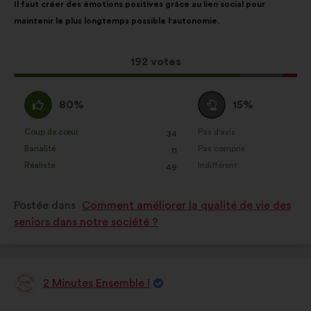
Il faut créer des émotions positives grâce au lien social pour
de
pour
Statistiques :
des cookies pour
maintenir le plus longtemps possible l'autonomie.
la
répartition
enrichir l’analyse de nos
proposition
:
consultations citoyennes de façon
:
agrégée
Cette
192 votes
proposition
Réseaux sociaux :
des cookies
a
D'accord
Vote
pour nous aider à optimiser notre
80%
15%
récolté
:
neutre
impact grâce aux réseaux sociaux
:
:
Coup de cœur
Pas d'avis
:
fois
:
fois
34
Cette
Cette
Banalité
Pas compris
:
fois
:
fois
11
proposition
proposition
Réaliste
Indifférent
:
fois
:
fois
49
a
a
été
été
Postée dans
Comment améliorer la qualité de vie des
qualifiée
qualifiée
seniors dans notre société ?
en
en
:
:
2 Minutes Ensemble !
Proposition
de
:
Contenu
Avec