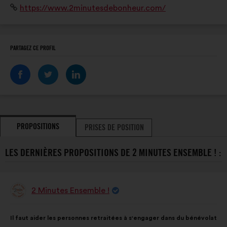
Site
https://www.2minutesdebonheur.com/
visites de convivialité ou en famille, le jeu a sa place
Internet
partout !
:
PARTAGEZ CE PROFIL
PROPOSITIONS
PRISES DE POSITION
LES DERNIÈRES PROPOSITIONS DE 2 MINUTES ENSEMBLE ! :
2 Minutes Ensemble !
Proposition
de
:
Contenu
Avec
Il faut aider les personnes retraitées à s'engager dans du bénévolat
de
pour