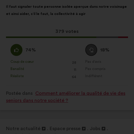
:
Contenu
Avec
Il faut signaler toute personne isolée aperçue dans notre voisinage
de
pour
et ainsi aider, s’il le faut, la collectivité à agir
la
répartition
proposition
:
:
Cette
379 votes
proposition
a
D'accord
Vote
74%
18%
récolté
:
neutre
:
:
Coup de cœur
Pas d'avis
:
fois
:
fois
28
Cette
Cette
Banalité
Pas compris
:
fois
:
fois
11
proposition
proposition
Réaliste
Indifférent
:
fois
:
fois
64
a
a
été
été
Postée dans
Comment améliorer la qualité de vie des
qualifiée
qualifiée
seniors dans notre société ?
en
en
:
:
Notre actualité
Espace presse
Jobs
Ouverture
Ouverture
Ouverture