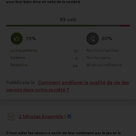
pour leur bien-être et celui de la société
mia
proposta:
Questa
93 voti
proposta
ha
Sono
Voto
72%
20%
raccolto:
d'accordo
neutrale
:
:
La mia preferita
Non ho un'opinione
:
volte
:
volte
21
Questa
Questa
Evidente
Non ho capito
:
volte
:
volte
6
proposta
proposta
Realistica
Mi lascia indifferente
:
volte
:
volte
24
è
è
stata
stata
Pubblicata in
Comment améliorer la qualité de vie des
qualificata
qualificata
seniors dans notre société ?
come:
come:
2 Minutes Ensemble !
Proposta
di:
Contenuto
Così
Il faut aider les seniors à sortir de leur isolement par le jeu et la
della
ripartiti: