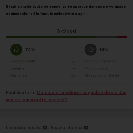
Contenuto
Così
Il faut signaler toute personne isolée aperçue dans notre voisinage
della
ripartiti:
et ainsi aider, s’il le faut, la collectivité à agir
mia
proposta:
Questa
379 voti
proposta
ha
Sono
Voto
74%
18%
raccolto:
d'accordo
neutrale
:
:
La mia preferita
Non ho un'opinione
:
volte
:
volte
28
Questa
Questa
Evidente
Non ho capito
:
volte
:
volte
11
proposta
proposta
Realistica
Mi lascia indifferente
:
volte
:
volte
64
è
è
stata
stata
Pubblicata in
Comment améliorer la qualité de vie des
qualificata
qualificata
seniors dans notre société ?
come:
come:
Le nostre novità
Spazio stampa
Apri
Apri