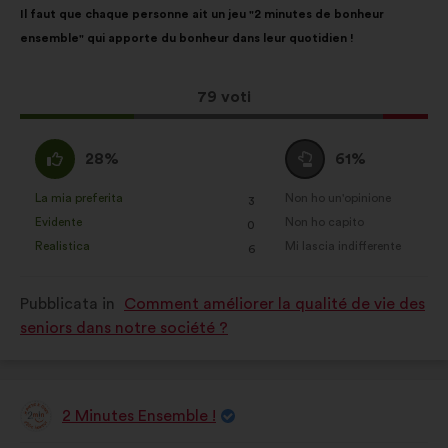
Il faut que chaque personne ait un jeu "2 minutes de bonheur
della
ripartiti:
ensemble" qui apporte du bonheur dans leur quotidien !
mia
proposta:
Questa
79 voti
proposta
ha
Sono
Voto
28%
61%
raccolto:
d'accordo
neutrale
:
:
La mia preferita
Non ho un'opinione
:
volte
:
volte
3
Questa
Questa
Evidente
Non ho capito
:
volte
:
volte
0
proposta
proposta
Realistica
Mi lascia indifferente
:
volte
:
volte
6
è
è
stata
stata
Pubblicata in
Comment améliorer la qualité de vie des
qualificata
qualificata
seniors dans notre société ?
come:
come:
2 Minutes Ensemble !
Proposta
di: