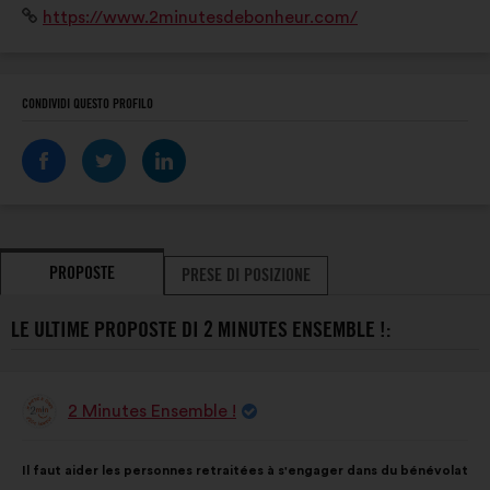
Sito
https://www.2minutesdebonheur.com/
visites de convivialité ou en famille, le jeu a sa place
Internet:
partout !
CONDIVIDI QUESTO PROFILO
PROPOSTE
PRESE DI POSIZIONE
LE ULTIME PROPOSTE DI 2 MINUTES ENSEMBLE !:
2 Minutes Ensemble !
Proposta
di:
Contenuto
Così
Il faut aider les personnes retraitées à s'engager dans du bénévolat
della
ripartiti: