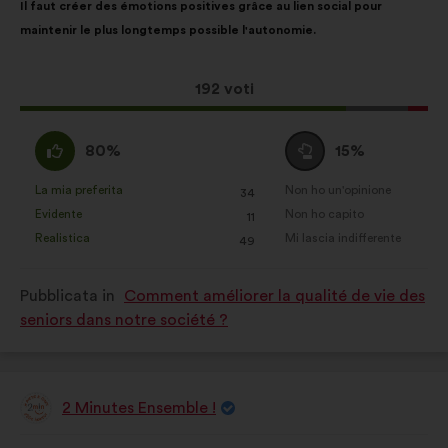
l'analisi delle nostre consultazioni
Il faut créer des émotions positives grâce au lien social pour
della
ripartiti:
cittadine in modo aggregato
maintenir le plus longtemps possible l'autonomie.
mia
Social network:
cookie che ci
proposta:
aiutano a ottimizzare la nostra
Questa
192 voti
presenza sui social network
proposta
ha
Sono
Voto
80%
15%
raccolto:
d'accordo
neutrale
:
:
La mia preferita
Non ho un'opinione
:
volte
:
volte
34
Questa
Questa
Evidente
Non ho capito
:
volte
:
volte
11
proposta
proposta
Realistica
Mi lascia indifferente
:
volte
:
volte
49
è
è
stata
stata
Pubblicata in
Comment améliorer la qualité de vie des
qualificata
qualificata
seniors dans notre société ?
come:
come:
2 Minutes Ensemble !
Proposta
di:
Contenuto
Così