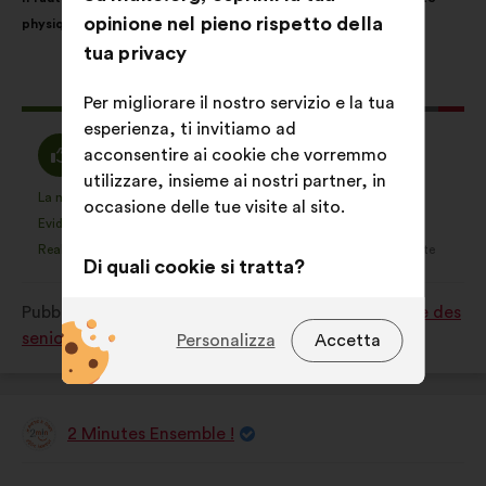
della
ripartiti:
opinione nel pieno rispetto della
physique et psychologique.
mia
tua privacy
proposta:
Questa
176 voti
Per migliorare il nostro servizio e la tua
proposta
esperienza, ti invitiamo ad
ha
Sono
Voto
acconsentire ai cookie che vorremmo
75%
19%
raccolto:
d'accordo
neutrale
utilizzare, insieme ai nostri partner, in
:
:
La mia preferita
Non ho un'opinione
:
volte
:
volte
26
occasione delle tue visite al sito.
Questa
Questa
Evidente
Non ho capito
:
volte
:
volte
14
proposta
proposta
Realistica
Mi lascia indifferente
:
volte
:
volte
38
è
è
Di quali cookie si tratta?
stata
stata
Tecnici:
cookie indispensabili per il
Pubblicata in
Comment améliorer la qualité de vie des
qualificata
qualificata
funzionamento del sito
seniors dans notre société ?
Personalizza
Accetta
come:
come:
Preferenze:
cookie per migliorare
la tua esperienza durante la
navigazione sul sito
2 Minutes Ensemble !
Proposta
di:
Statistici:
cookie per arricchire
Contenuto
Così