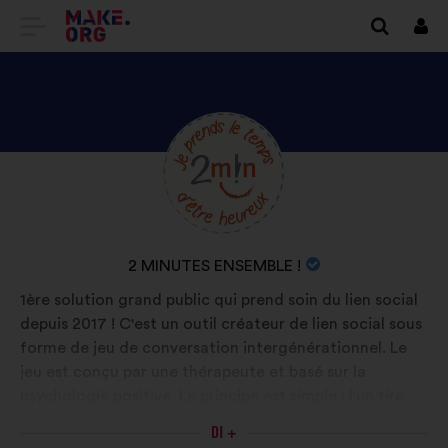
VAI
Conn
ALLA
HOME
PAGE
SCOPRI
Biografia:
DI
IL
MAKE.ORG
PROFILO
DI
NOME
2 MINUTES ENSEMBLE !
2
DELL'ORGANIZZAZIONE:
1ère solution grand public qui prend soin du lien social
MINUTES
depuis 2017 ! C'est un outil créateur de lien social sous
ENSEMBLE
forme de jeu de conversation intergénérationnel. Le
!
jeu est conçu par une thérapeute et basé sur la
psychologie positive. Le principe est simple : l'un tire
une carte et CHACUN y répond en 2 minutes. Utilisé
DI +
par des sociétés de service à la personne, lors des