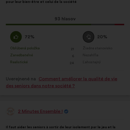
pour leur bien-être et celui de la société
Tento
93 hlasov
návrh
bol
Súhlasím
Neutrálny
72%
20%
prijatý:
:
hlas
:
Obľúbená položka
Žiadne stanovisko
:
krát
:
krát
21
Tento
Tento
Zanedbateľné
Nezahŕňa
:
krát
:
krát
6
návrh
návrh
Realistické
Ľahostajný
:
krát
:
krát
24
bol
bol
kvalifikovaný:
kvalifikovaný:
Uverejnené na
Comment améliorer la qualité de vie
des seniors dans notre société ?
2 Minutes Ensemble !
Návrh:
Obsah
S
Il faut aider les seniors à sortir de leur isolement par le jeu et la
návrhu:
rozdelením: