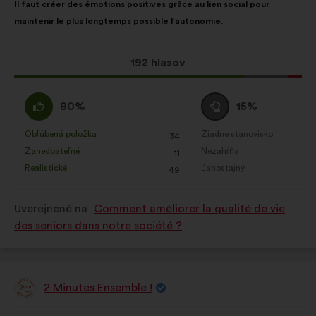
obohatenie analýzy vašich
Il faut créer des émotions positives grâce au lien social pour
návrhu:
rozdelením:
občianskych konzultácií súhrnným
maintenir le plus longtemps possible l'autonomie.
spôsobom
Sociálne siete:
súbory cookie,
Tento
192 hlasov
ktoré nám pomáhajú optimalizovať
návrh
náš dopad prostredníctvom
bol
Súhlasím
Neutrálny
80%
15%
sociálnych sieti
prijatý:
:
hlas
:
Obľúbená položka
Žiadne stanovisko
:
krát
:
krát
34
Tento
Tento
Zanedbateľné
Nezahŕňa
:
krát
:
krát
11
návrh
návrh
Realistické
Ľahostajný
:
krát
:
krát
49
bol
bol
kvalifikovaný:
kvalifikovaný:
Uverejnené na
Comment améliorer la qualité de vie
des seniors dans notre société ?
2 Minutes Ensemble !
Návrh:
Obsah
S