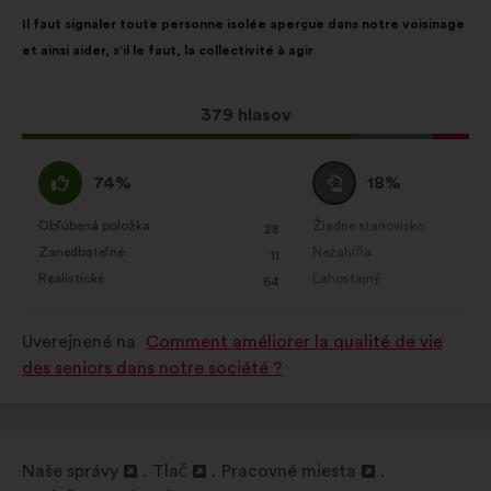
Obsah
S
Il faut signaler toute personne isolée aperçue dans notre voisinage
návrhu:
rozdelením:
et ainsi aider, s’il le faut, la collectivité à agir
Tento
379 hlasov
návrh
bol
Súhlasím
Neutrálny
74%
18%
prijatý:
:
hlas
:
Obľúbená položka
Žiadne stanovisko
:
krát
:
krát
28
Tento
Tento
Zanedbateľné
Nezahŕňa
:
krát
:
krát
11
návrh
návrh
Realistické
Ľahostajný
:
krát
:
krát
64
bol
bol
kvalifikovaný:
kvalifikovaný:
Uverejnené na
Comment améliorer la qualité de vie
des seniors dans notre société ?
Naše správy
Tlač
Pracovné miesta
Otvorenie
Otvorenie
Otvorenie