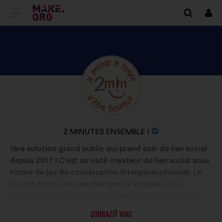
PREJSŤ
Prihl
sa
NA
DOMOVSKÚ
STRÁNKU
ZOZNÁMTE
Životopis:
MAKE.ORG
SA
S
PROFILOM
NÁZOV
2 MINUTES ENSEMBLE !
2
ORGANIZÁCIE:
1ère solution grand public qui prend soin du lien social
MINUTES
depuis 2017 ! C'est un outil créateur de lien social sous
ENSEMBLE
forme de jeu de conversation intergénérationnel. Le
!
jeu est conçu par une thérapeute et basé sur la
psychologie positive. Le principe est simple : l'un tire
une carte et CHACUN y répond en 2 minutes. Utilisé
ZOBRAZIŤ VIAC
par des sociétés de service à la personne, lors des