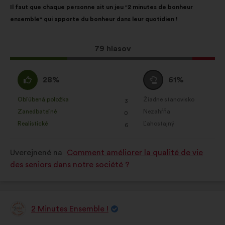
Il faut que chaque personne ait un jeu "2 minutes de bonheur
návrhu:
rozdelením:
ensemble" qui apporte du bonheur dans leur quotidien !
Tento
79 hlasov
návrh
bol
Súhlasím
Neutrálny
28%
61%
prijatý:
:
hlas
:
Obľúbená položka
Žiadne stanovisko
:
krát
:
krát
3
Tento
Tento
Zanedbateľné
Nezahŕňa
:
krát
:
krát
0
návrh
návrh
Realistické
Ľahostajný
:
krát
:
krát
6
bol
bol
kvalifikovaný:
kvalifikovaný:
Uverejnené na
Comment améliorer la qualité de vie
des seniors dans notre société ?
2 Minutes Ensemble !
Návrh: