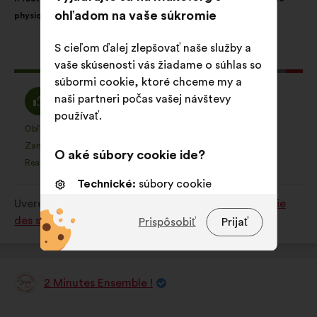
návrhu:
rozdelením:
ohľadom na vaše súkromie
physique et psychologique.
S cieľom ďalej zlepšovať naše služby a
Tento
176 hlasov
vaše skúsenosti vás žiadame o súhlas so
návrh
súbormi cookie, ktoré chceme my a
bol
Súhlasím
Neutrálny
naši partneri počas vašej návštevy
75%
19%
prijatý:
:
hlas
používať.
:
Obľúbená položka
Žiadne stanovisko
:
krát
:
krát
26
Tento
Tento
Zanedbateľné
Nezahŕňa
:
krát
:
krát
14
O aké súbory cookie ide?
návrh
návrh
Realistické
Ľahostajný
:
krát
:
krát
38
bol
bol
Technické:
súbory cookie
kvalifikovaný:
kvalifikovaný:
nevyhnutné na fungovanie webovej
Uverejnené na
Comment améliorer la qualité de vie
stránky
des seniors dans notre société ?
Prispôsobiť
Prijať
Preferenčné:
súbory cookie na
zlepšenie vášho zážitku pre
návšteve webu
2 Minutes Ensemble !
Návrh:
Štatistické:
súbory cookie na
Obsah
S