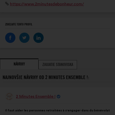
Internetová
https://www.2minutesdebonheur.com/
visites de convivialité ou en famille, le jeu a sa place
stránka:
partout !
ZDIEĽAJTE TENTO PROFIL
NÁVRHY
ZAUJATIE STANOVISKA
NAJNOVŠIE NÁVRHY OD 2 MINUTES ENSEMBLE !:
2 Minutes Ensemble !
Návrh:
Obsah
S
Il faut aider les personnes retraitées à s'engager dans du bénévolat
návrhu:
rozdelením: