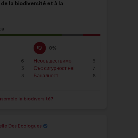
de la biodiversité et à la
са
жение
:
Не
Това
8%
съм
предложение
съгласен
беше
6
Неосъществимо
:
пъти
6
:
квалифицирано
3
Със сигурност не!
:
пъти
7
в
3
Баналност
:
пъти
8
:
semble la biodiversité?
nelle Des Ecologues