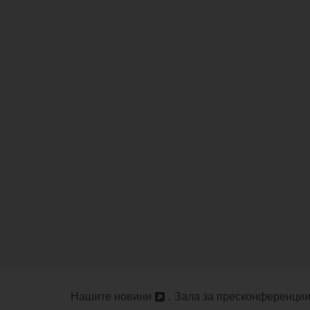
Нашите новини
Зала за пресконференци
Отваряне
Отваряне