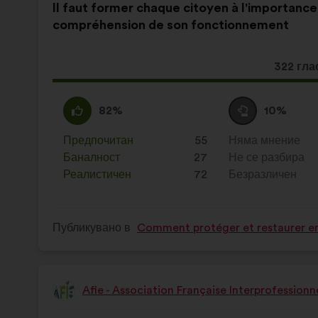
Il faut former chaque citoyen à l'importance 
на
разпределението
compréhension de son fonctionnement
предложението:
е:
Това
322 гла
предло
получи
Съгласен
Това
Въздържал
Това
82%
10%
съм
предложение
се
предложение
:
беше
:
беше
Предпочитан
:
пъти
55
Няма мнение
:
пъти
квалифицирано
квалифицирано
Баналност
:
пъти
27
Не се разбира
:
пъти
в
в
Реалистичен
:
пъти
72
Безразличен
:
пъти
:
:
Публикувано в
Comment protéger et restaurer en
Afie - Association Française Interprofession
Предложение
от: