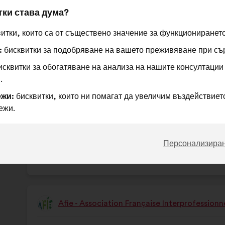
Il faut systématiser un enseignement relatif
на
разпределението
тки става дума?
jeune âge
предложението:
е:
итки, които са от съществено значение за функционирането
Това
361 гла
:
бисквитки за подобряване на вашето преживяване при съ
предло
сквитки за обогатяване на анализа на нашите консултации
получи
Съгласен
Това
Въздържал
Това
78%
9%
.
съм
предложение
се
предложение
жи:
бисквитки, които ни помагат да увеличим въздействието
:
беше
:
беше
Предпочитан
:
пъти
59
Няма мнение
:
пъти
ежи.
квалифицирано
квалифицирано
Баналност
:
пъти
28
Не се разбира
:
пъти
в
в
Реалистичен
:
пъти
85
Безразличен
:
пъти
:
:
Персонализира
Публикувано в
Comment protéger et restaurer en
Afie - Association Française Interprofession
Предложение
от:
Съдържание
Като