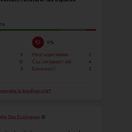
в
полето
за
търсене
са
и
жение
кликнете
Не
Това
5%
върху
съм
предложение
бутона
съгласен
беше
9
Неосъществимо
:
пъти
2
"Търсене".
:
квалифицирано
12
Със сигурност не!
:
пъти
4
в
3
Баналност
:
пъти
2
:
semble la biodiversité?
nelle Des Ecologues