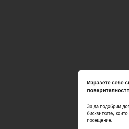
Изразете себе с
поверителностт
За да подобрим до
бисквитките, които
посещение.