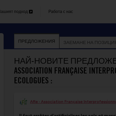
ашият подход
Работа с нас
Отваряне
ов
ПРЕДЛОЖЕНИЯ
ЗАЕМАНЕ НА ПОЗИЦИ
аздел
НАЙ-НОВИТЕ ПРЕДЛОЖЕНИ
ASSOCIATION FRANÇAISE INTERPR
ECOLOGUES :
NELLE
Afie - Association Française Interprofession
Предложение
от:
Съдържание
Като
Il faut arrêter d’artificialiser les sols et m