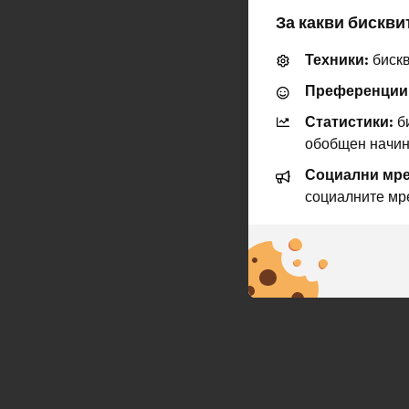
За какви бискви
Техники:
бискв
Преференции
Статистики:
би
обобщен начин
Социални мре
социалните мр