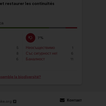
et restaurer les continuités
са
жение
:
Не
Това
7%
съм
предложение
съгласен
беше
5
Неосъществимо
:
пъти
1
:
квалифицирано
8
Със сигурност не!
:
пъти
6
в
6
Баналност
:
пъти
11
:
semble la biodiversité?
Контакт
ke.org