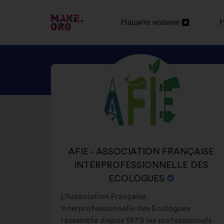
ОТИДЕТЕ
Нашите новини
Н
Отваряне
НА
в
в
НАЧАЛНАТА
ВИЖТЕ
Биография:
нов
н
СТРАНИЦА
ПРОФИЛА
раздел
р
НА
НА
AFIE
MAKE.ORG
-
ASSOCIATION
ИМЕ
AFIE - ASSOCIATION FRANÇAISE
FRANÇAISE
НА
INTERPROFESSIONNELLE DES
INTERPROFESSION
ОРГАНИЗАЦИЯТА:
ECOLOGUES
DES
L’Association Française
ECOLOGUES
Interprofessionnelle des Ecologues
rassemble depuis 1979 les professionnels