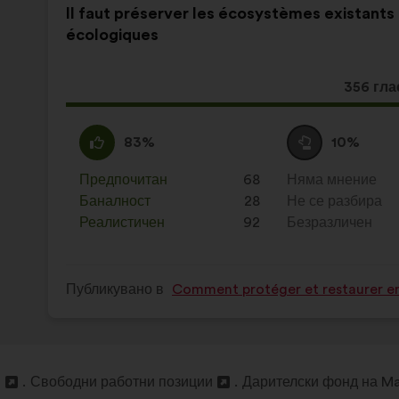
Съдържание
Като
Il faut préserver les écosystèmes existants 
на
разпределението
écologiques
предложението:
е:
Това
356 гла
предло
получи
Съгласен
Това
Въздържал
Това
83%
10%
съм
предложение
се
предложение
:
беше
:
беше
Предпочитан
:
пъти
68
Няма мнение
:
пъти
квалифицирано
квалифицирано
Баналност
:
пъти
28
Не се разбира
:
пъти
в
в
Реалистичен
:
пъти
92
Безразличен
:
пъти
:
:
Публикувано в
Comment protéger et restaurer en
и
Свободни работни позиции
Дарителски фонд на Ma
Отваряне
Отваряне