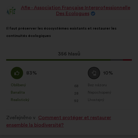
Afie - Association Française Interprofessionnelle
Návrh:
Des Ecologues
Obsah
S
Il faut préserver les écosystèmes existants et restaurer les
návrhu:
distribucí:
continuités écologiques
Tento
356 hlasů
návrh
získal:
Souhlasím
Neutrální
83%
10%
:
hlas
:
Oblíbený
Bez názoru
:
krát
:
krát
68
Tento
Tento
Banalita
Nepochopený
:
krát
:
krát
28
návrh
návrh
Realistický
Lhostejný
:
krát
:
krát
92
byl
byl
kvalifikován:
kvalifikován:
Zveřejněno v
Comment protéger et restaurer
ensemble la biodiversité?