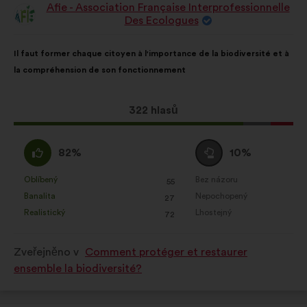
Afie - Association Française Interprofessionnelle
Návrh:
Des Ecologues
Obsah
S
Il faut former chaque citoyen à l'importance de la biodiversité et à
návrhu:
distribucí:
la compréhension de son fonctionnement
Tento
322 hlasů
návrh
získal:
Souhlasím
Neutrální
82%
10%
:
hlas
:
Oblíbený
Bez názoru
:
krát
:
krát
55
Tento
Tento
Banalita
Nepochopený
:
krát
:
krát
27
návrh
návrh
Realistický
Lhostejný
:
krát
:
krát
72
byl
byl
kvalifikován:
kvalifikován:
Zveřejněno v
Comment protéger et restaurer
ensemble la biodiversité?