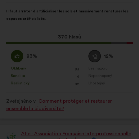
Obsah
S
Il faut arrêter d’artificialiser les sols et massivement renaturer les
návrhu:
distribucí:
espaces artificialisés.
Tento
370 hlasů
návrh
získal:
Souhlasím
Neutrální
83%
12%
:
hlas
:
Oblíbený
Bez názoru
:
krát
:
krát
83
Tento
Tento
Banalita
Nepochopený
:
krát
:
krát
14
návrh
návrh
Realistický
Lhostejný
:
krát
:
krát
82
byl
byl
kvalifikován:
kvalifikován:
Zveřejněno v
Comment protéger et restaurer
ensemble la biodiversité?
Afie - Association Française Interprofessionnelle
Návrh: