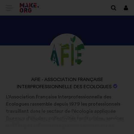
PŘEJÍT
Přihl
se
NA
DOMOVSKOU
STRÁNKU
SEZNAM
Životopis:
MAKE.ORG
SE
PROFILEM
UŽIVATELE/UŽIVATELKY
NÁZEV
AFIE - ASSOCIATION FRANÇAISE
AFIE
INTERPROFESSIONNELLE DES ECOLOGUES
ORGANIZACE:
-
L’Association Française Interprofessionnelle des
ASSOCIATION
Ecologues rassemble depuis 1979 les professionnels
FRANÇAISE
travaillant dans le secteur de l’écologie appliquée
INTERPROFESSIONNELLE
(bureaux d’études, collectivités territoriales, services
de l’État, établissements publics, laboratoires de
DES
recherche, établissements d’enseignement supérieur,