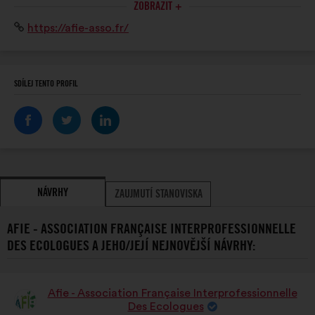
ECOLOGUES
ZOBRAZIT +
ONG et entreprises). L’AFIE promeut compétences et
Internetová
https://afie-asso.fr/
savoir-faire en ingénierie écologique pour la
stránka:
préservation du patrimoine naturel.
SDÍLEJ TENTO PROFIL
NÁVRHY
ZAUJMUTÍ STANOVISKA
AFIE - ASSOCIATION FRANÇAISE INTERPROFESSIONNELLE
DES ECOLOGUES A JEHO/JEJÍ NEJNOVĚJŠÍ NÁVRHY:
Afie - Association Française Interprofessionnelle
Návrh:
Des Ecologues