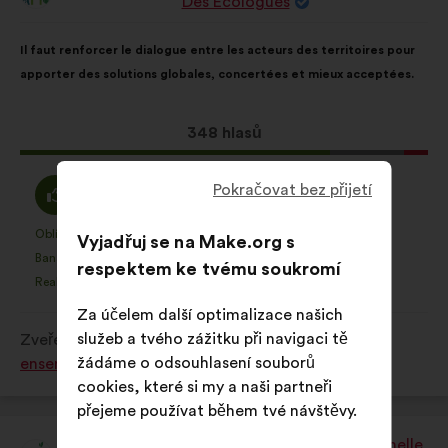
Des Ecologues
Obsah
S
Il faut renforcer le dialogue entre les acteurs des territoires pour
návrhu:
distribucí:
apporter des solutions globales, concertées et mieux acceptées.
Tento
348 hlasů
návrh
získal:
Souhlasím
Neutrální
Pokračovat bez přijetí
76%
18%
:
hlas
:
Oblíbený
Bez názoru
:
krát
:
krát
40
Vyjadřuj se na Make.org s
Tento
Tento
Banalita
Nepochopený
:
krát
:
krát
33
respektem ke tvému soukromí
návrh
návrh
Realistický
Lhostejný
:
krát
:
krát
76
byl
byl
Za účelem další optimalizace našich
kvalifikován:
kvalifikován:
služeb a tvého zážitku při navigaci tě
Zveřejněno v
Comment protéger et restaurer
žádáme o odsouhlasení souborů
ensemble la biodiversité?
cookies, které si my a naši partneři
přejeme používat během tvé návštěvy.
Afie - Association Française Interprofessionnelle