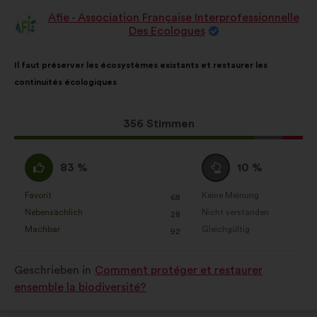
Afie - Association Française Interprofessionnelle
Vorschlag
Des Ecologues
von:
Inhalt
Mit
Il faut préserver les écosystèmes existants et restaurer les
des
folgender
continuités écologiques
Vorschlags:
Aufteilung:
Dieser
356 Stimmen
Vorschlag
erhielt:
Ich
Neutral
83 %
10 %
stimme
:
zu
Favorit
Keine Meinung
:
mal
:
mal
68
Dieser
Dieser
:
Nebensächlich
Nicht verstanden
:
mal
:
mal
28
Vorschlag
Vorschlag
Machbar
Gleichgültig
:
mal
:
mal
92
wurde
wurde
eingeordnet
eingeordnet
Geschrieben in
Comment protéger et restaurer
in:
in:
ensemble la biodiversité?