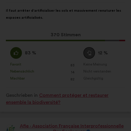
Inhalt
Mit
Il faut arrêter d’artificialiser les sols et massivement renaturer les
des
folgender
espaces artificialisés.
Vorschlags:
Aufteilung:
Dieser
370 Stimmen
Vorschlag
erhielt:
Ich
Neutral
83 %
12 %
stimme
:
zu
Favorit
Keine Meinung
:
mal
:
mal
83
Dieser
Dieser
:
Nebensächlich
Nicht verstanden
:
mal
:
mal
14
Vorschlag
Vorschlag
Machbar
Gleichgültig
:
mal
:
mal
82
wurde
wurde
eingeordnet
eingeordnet
Geschrieben in
Comment protéger et restaurer
in:
in:
ensemble la biodiversité?
Afie - Association Française Interprofessionnelle
Vorschlag