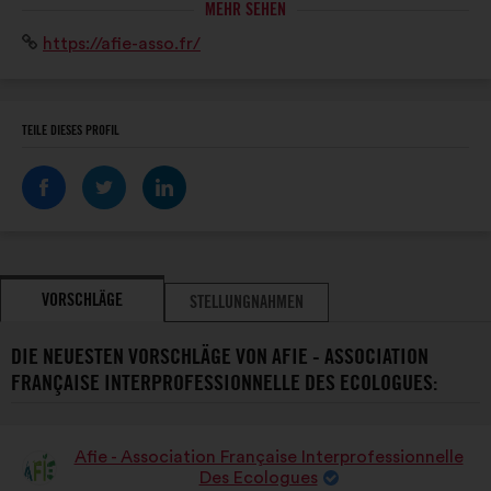
ECOLOGUES
MEHR SEHEN
ONG et entreprises). L’AFIE promeut compétences et
Website:
https://afie-asso.fr/
savoir-faire en ingénierie écologique pour la
préservation du patrimoine naturel.
TEILE DIESES PROFIL
VORSCHLÄGE
STELLUNGNAHMEN
DIE NEUESTEN VORSCHLÄGE VON AFIE - ASSOCIATION
FRANÇAISE INTERPROFESSIONNELLE DES ECOLOGUES:
Afie - Association Française Interprofessionnelle
Vorschlag
Des Ecologues
von: