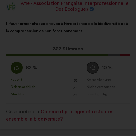
Social-Media-Cookies:
Diese
Afie - Association Française Interprofessionnelle
Cookies helfen uns, unseren
Vorschlag
Des Ecologues
von:
gesellschaftlichen Beitrag dank der
Inhalt
Mit
sozialen Netzwerke zu verstärken.
Il faut former chaque citoyen à l'importance de la biodiversité et à
des
folgender
la compréhension de son fonctionnement
Vorschlags:
Aufteilung:
Dieser
322 Stimmen
Vorschlag
erhielt:
Ich
Neutral
82 %
10 %
stimme
:
zu
Favorit
Keine Meinung
:
mal
:
mal
55
Dieser
Dieser
:
Nebensächlich
Nicht verstanden
:
mal
:
mal
27
Vorschlag
Vorschlag
Machbar
Gleichgültig
:
mal
:
mal
72
wurde
wurde
eingeordnet
eingeordnet
Geschrieben in
Comment protéger et restaurer
in:
in:
ensemble la biodiversité?