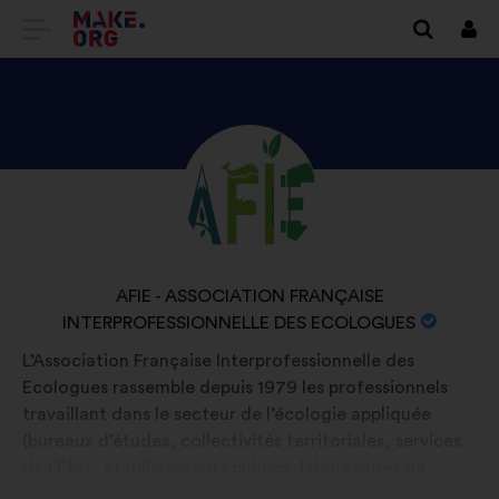
ZUR
Anm
MAKE.ORG
STARTSEITE
GEHEN
ENTDECKE
Kurzbiografie:
DAS
PROFIL
VON
NAME
AFIE - ASSOCIATION FRANÇAISE
AFIE
INTERPROFESSIONNELLE DES ECOLOGUES
DER
-
ORGANISATION:
L’Association Française Interprofessionnelle des
ASSOCIATION
Ecologues rassemble depuis 1979 les professionnels
FRANÇAISE
travaillant dans le secteur de l’écologie appliquée
INTERPROFESSIONNELLE
(bureaux d’études, collectivités territoriales, services
de l’État, établissements publics, laboratoires de
DES
recherche, établissements d’enseignement supérieur,