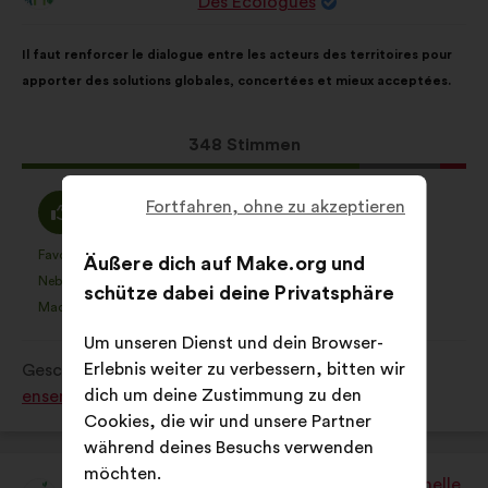
Des Ecologues
von:
Inhalt
Mit
Il faut renforcer le dialogue entre les acteurs des territoires pour
des
folgender
apporter des solutions globales, concertées et mieux acceptées.
Vorschlags:
Aufteilung:
Dieser
348 Stimmen
Vorschlag
erhielt:
Ich
Neutral
Fortfahren, ohne zu akzeptieren
76 %
18 %
stimme
:
zu
Favorit
Keine Meinung
:
mal
:
mal
40
Äußere dich auf Make.org und
Dieser
Dieser
:
Nebensächlich
Nicht verstanden
:
mal
:
mal
33
schütze dabei deine Privatsphäre
Vorschlag
Vorschlag
Machbar
Gleichgültig
:
mal
:
mal
76
wurde
wurde
Um unseren Dienst und dein Browser-
eingeordnet
eingeordnet
Erlebnis weiter zu verbessern, bitten wir
Geschrieben in
Comment protéger et restaurer
in:
in:
dich um deine Zustimmung zu den
ensemble la biodiversité?
Cookies, die wir und unsere Partner
während deines Besuchs verwenden
möchten.
Afie - Association Française Interprofessionnelle