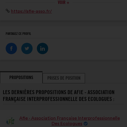
ECOLOGUES
VOIR +
ONG et entreprises). L’AFIE promeut compétences et
Site
https://afie-asso.fr/
savoir-faire en ingénierie écologique pour la
Internet
préservation du patrimoine naturel.
:
PARTAGEZ CE PROFIL
PROPOSITIONS
PRISES DE POSITION
LES DERNIÈRES PROPOSITIONS DE AFIE - ASSOCIATION
FRANÇAISE INTERPROFESSIONNELLE DES ECOLOGUES :
Afie - Association Française Interprofessionnelle
Proposition
Des Ecologues
de