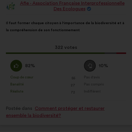
Afie - Association Française Interprofessionnelle
Proposition
Des Ecologues
de
:
Contenu
Avec
Il faut former chaque citoyen à l'importance de la biodiversité et à
de
pour
la compréhension de son fonctionnement
la
répartition
proposition
:
:
Cette
322 votes
proposition
a
D'accord
Vote
82%
10%
récolté
:
neutre
:
:
Coup de cœur
Pas d'avis
:
fois
:
fois
55
Cette
Cette
Banalité
Pas compris
:
fois
:
fois
27
proposition
proposition
Réaliste
Indifférent
:
fois
:
fois
72
a
a
été
été
Postée dans
Comment protéger et restaurer
qualifiée
qualifiée
ensemble la biodiversité?
en
en
:
: