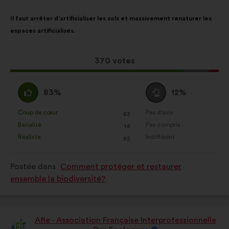
:
Contenu
Avec
Il faut arrêter d’artificialiser les sols et massivement renaturer les
de
pour
espaces artificialisés.
la
répartition
proposition
:
:
Cette
370 votes
proposition
a
D'accord
Vote
83%
12%
récolté
:
neutre
:
:
Coup de cœur
Pas d'avis
:
fois
:
fois
83
Cette
Cette
Banalité
Pas compris
:
fois
:
fois
14
proposition
proposition
Réaliste
Indifférent
:
fois
:
fois
82
a
a
été
été
Postée dans
Comment protéger et restaurer
qualifiée
qualifiée
ensemble la biodiversité?
en
en
:
:
Afie - Association Française Interprofessionnelle
Proposition