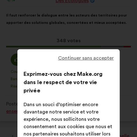
Des Ecologues
de
:
Contenu
Avec
Il faut renforcer le dialogue entre les acteurs des territoires pour
de
pour
apporter des solutions globales, concertées et mieux acceptées.
la
répartition
proposition
:
:
Cette
348 votes
proposition
a
D'accord
Vote
Continuer sans accepter
76%
18%
récolté
:
neutre
:
:
Coup de cœur
Pas d'avis
:
fois
:
fois
40
Exprimez-vous chez Make.org
Cette
Cette
Banalité
Pas compris
:
fois
:
fois
33
dans le respect de votre vie
proposition
proposition
Réaliste
Indifférent
:
fois
:
fois
76
privée
a
a
été
été
Postée dans
Comment protéger et restaurer
Dans un souci d’optimiser encore
qualifiée
qualifiée
ensemble la biodiversité?
davantage notre service et votre
en
en
expérience, nous sollicitons votre
:
:
consentement aux cookies que nous et
nos partenaires souhaitons utiliser lors
Afie - Association Française Interprofessionnelle