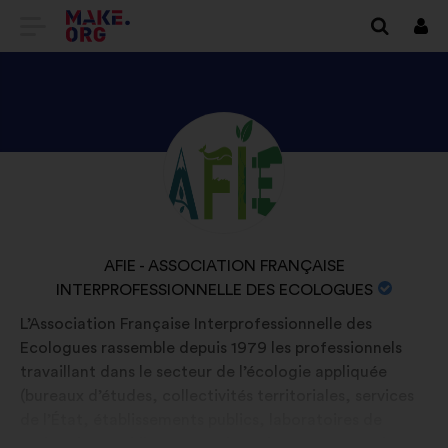
ALLER
Se
conn
À
L'ACCUEIL
DU
DÉCOUVREZ
Biographie
SITE
:
LE
MAKE.ORG
PROFIL
DE
NOM
AFIE - ASSOCIATION FRANÇAISE
AFIE
INTERPROFESSIONNELLE DES ECOLOGUES
DE
-
L'ORGANISATION
L’Association Française Interprofessionnelle des
ASSOCIATION
:
Ecologues rassemble depuis 1979 les professionnels
FRANÇAISE
travaillant dans le secteur de l’écologie appliquée
INTERPROFESSIONNELLE
(bureaux d’études, collectivités territoriales, services
de l’État, établissements publics, laboratoires de
DES
recherche, établissements d’enseignement supérieur,