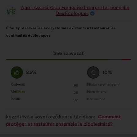
Afie - Association Française Interprofessionnelle
A
Des Ecologues
javaslat
szerzője:
A
A
Il faut préserver les écosystèmes existants et restaurer les
javaslat
következő
continuités écologiques
tartalma:
megoszlásban:
Ez
356 szavazat
a
javaslat
Egyetértek
Semleges
83%
10%
a
:
szavazat
következő
:
Kedvenc
Nincs véleményem
:
szer
:
szer
68
Ezt
Ezt
mennyiségű
Mellékes
Nem értem
:
szer
:
szer
28
a
a
szavazatot
Reális
Közömbös
:
szer
:
szer
92
javaslatot
javaslatot
kapott:
a
a
közzétéve a következő konzultációban:
Comment
következő
következő
protéger et restaurer ensemble la biodiversité?
alkalommal
alkalommal
minősítették:
minősítették: