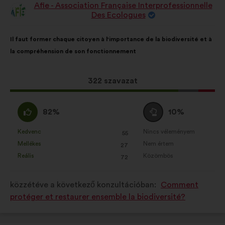
Afie - Association Française Interprofessionnelle
A
Des Ecologues
javaslat
szerzője:
A
A
Il faut former chaque citoyen à l'importance de la biodiversité et à
javaslat
következő
la compréhension de son fonctionnement
tartalma:
megoszlásban:
Ez
322 szavazat
a
javaslat
Egyetértek
Semleges
82%
10%
a
:
szavazat
következő
:
Kedvenc
Nincs véleményem
:
szer
:
szer
55
Ezt
Ezt
mennyiségű
Mellékes
Nem értem
:
szer
:
szer
27
a
a
szavazatot
Reális
Közömbös
:
szer
:
szer
72
javaslatot
javaslatot
kapott:
a
a
közzétéve a következő konzultációban:
Comment
következő
következő
protéger et restaurer ensemble la biodiversité?
alkalommal
alkalommal
minősítették:
minősítették: