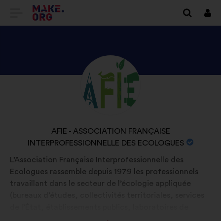
TOVÁBB
Beje
A
MAKE.ORG
FŐOLDALÁRA
NÉZZE
Önéletrajz:
MEG
AFIE
-
A
AFIE - ASSOCIATION FRANÇAISE
ASSOCIATION
INTERPROFESSIONNELLE DES ECOLOGUES
SZERVEZET
FRANÇAISE
NEVE:
L’Association Française Interprofessionnelle des
INTERPROFESSIONNELLE
Ecologues rassemble depuis 1979 les professionnels
DES
travaillant dans le secteur de l’écologie appliquée
ECOLOGUES
(bureaux d’études, collectivités territoriales, services
de l’État, établissements publics, laboratoires de
PROFILJÁT
recherche, établissements d’enseignement supérieur,