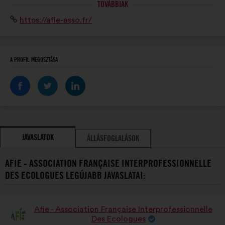
TOVÁBBIAK
ONG et entreprises). L’AFIE promeut compétences et
Weboldal:
https://afie-asso.fr/
savoir-faire en ingénierie écologique pour la
préservation du patrimoine naturel.
A PROFIL MEGOSZTÁSA
JAVASLATOK
ÁLLÁSFOGLALÁSOK
AFIE - ASSOCIATION FRANÇAISE INTERPROFESSIONNELLE
DES ECOLOGUES LEGÚJABB JAVASLATAI:
Afie - Association Française Interprofessionnelle
A
Des Ecologues
javaslat