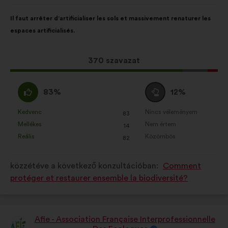
szerzője:
A
A
Il faut arrêter d’artificialiser les sols et massivement renaturer les
javaslat
következő
espaces artificialisés.
tartalma:
megoszlásban:
Ez
370 szavazat
a
javaslat
Egyetértek
Semleges
83%
12%
a
:
szavazat
következő
:
Kedvenc
Nincs véleményem
:
szer
:
szer
83
Ezt
Ezt
mennyiségű
Mellékes
Nem értem
:
szer
:
szer
14
a
a
szavazatot
Reális
Közömbös
:
szer
:
szer
82
javaslatot
javaslatot
kapott:
a
a
közzétéve a következő konzultációban:
Comment
következő
következő
protéger et restaurer ensemble la biodiversité?
alkalommal
alkalommal
minősítették:
minősítették:
Afie - Association Française Interprofessionnelle
A