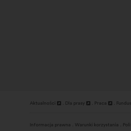
Aktualności
Dla prasy
Praca
Fundus
Otwieranie
Otwieranie
Otwieranie
Otwier
w
w
w
w
nowej
nowej
nowej
nowej
Informacja prawna
Warunki korzystania
Pol
zakładce
zakładce
zakładce
zakła