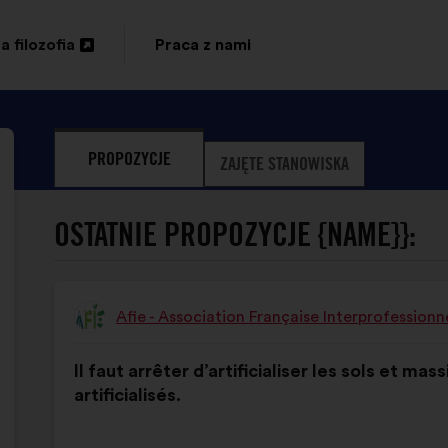
a filozofia
Praca z nami
eranie
ej
PROPOZYCJE
ZAJĘTE STANOWISKA
adce
OSTATNIE PROPOZYCJE {NAME}}:
NELLE
Afie - Association Française Interprofession
Propozycja:
Treść
Przy
Il faut arrêter d’artificialiser les sols et m
propozycji:
czym
artificialisés.
głosy
rozłożyły