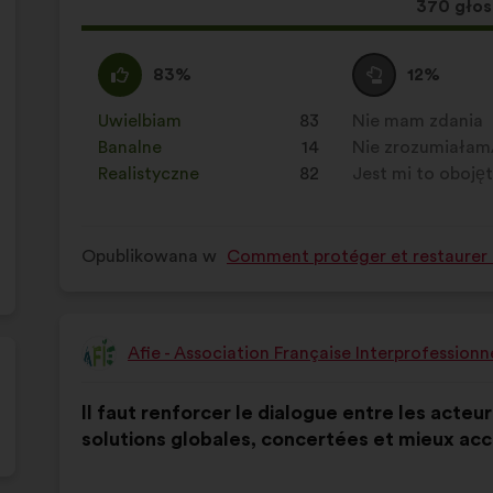
się
Ta
370 gło
następująco:
propozyc
zebrała:
Zgadzam
Ta
Wstrzymuję
Ta
83%
12%
się
propozycja
się
propozycja
:
została
:
została
Uwielbiam
:
razy
83
Nie mam zdania
:
razy
zakwalifikowana
zakwalifikowana
Banalne
:
razy
14
Nie zrozumiałam
:
razy
w
w
Realistyczne
:
razy
82
Jest mi to oboję
:
razy
kategorii:
kategorii:
Opublikowana w
Comment protéger et restaurer e
Afie - Association Française Interprofession
Propozycja:
Treść
Przy
Il faut renforcer le dialogue entre les acteu
propozycji:
czym
solutions globales, concertées et mieux ac
głosy
rozłożyły