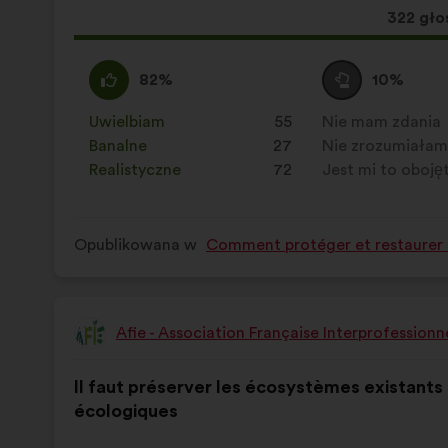
się
Ta
322 gło
następująco:
propozy
zebrała
Zgadzam
Ta
Wstrzymuję
Ta
82%
10%
się
propozycja
się
propozycja
:
została
:
została
Uwielbiam
:
razy
55
Nie mam zdania
:
razy
zakwalifikowana
zakwalifikowana
Banalne
:
razy
27
Nie zrozumiała
:
razy
w
w
Realistyczne
:
razy
72
Jest mi to oboję
:
razy
kategorii:
kategorii:
Opublikowana w
Comment protéger et restaurer e
Afie - Association Française Interprofession
Propozycja:
Treść
Przy
Il faut préserver les écosystèmes existants 
propozycji:
czym
écologiques
głosy
rozłożyły