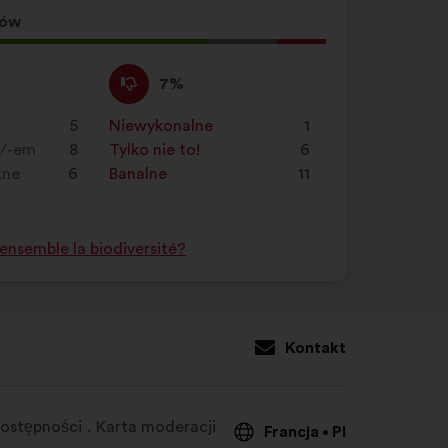
sów
ja
Nie
Ta
7%
zgadzam
propozycja
się
została
5
Niewykonalne
:
razy
1
:
zakwalifikowana
m/-em
8
Tylko nie to!
:
razy
6
w
tne
6
Banalne
:
razy
11
kategorii:
nsemble la biodiversité?
Kontakt
dostępności
Karta moderacji
Francja
Pl
•