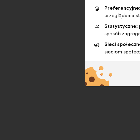
Preferencyjne
przeglądania s
Statystyczne:
sposób zagreg
Sieci społeczn
sieciom społe