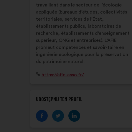
travaillant dans le secteur de l’écologie
appliquée (bureaux d’études, collectivités
territoriales, services de l’État,
établissements publics, laboratoires de
recherche, établissements d’enseignement
supérieur, ONG et entreprises). L’AFIE
promeut compétences et savoir-faire en
ingénierie écologique pour la préservation
du patrimoine naturel.
Strona
https://afie-asso.fr/
internetowa:
UDOSTĘPNIJ TEN PROFIL