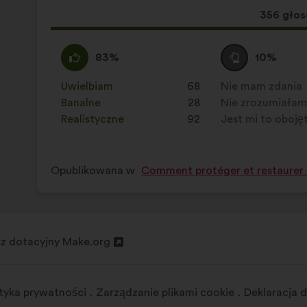
się
Ta
356 gło
następująco:
propozyc
zebrała:
Zgadzam
Ta
Wstrzymuję
Ta
83%
10%
się
propozycja
się
propozycja
:
została
:
została
Uwielbiam
:
razy
68
Nie mam zdania
:
razy
zakwalifikowana
zakwalifikowana
Banalne
:
razy
28
Nie zrozumiała
:
razy
w
w
Realistyczne
:
razy
92
Jest mi to oboję
:
razy
kategorii:
kategorii:
Opublikowana w
Comment protéger et restaurer e
z dotacyjny Make.org
anie
ityka prywatności
Zarządzanie plikami cookie
Deklaracja 
dce