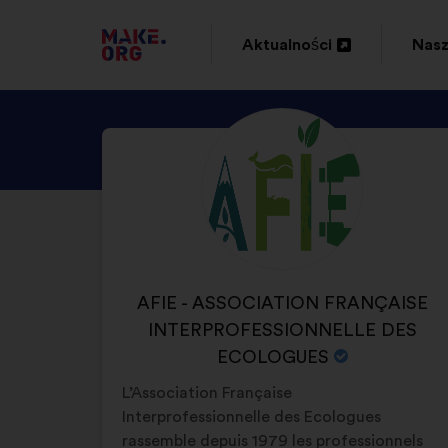
IDŹ
Aktualności
Nasz
Otwieranie
Otwi
DO
w
w
STRONY
ODKRYJ
Życiorys:
nowej
now
GŁÓWNEJ
PROFIL
zakładce
zakł
MAKE.ORG
AFIE
-
ASSOCIATION
FRANÇAISE
NAZWA
AFIE - ASSOCIATION FRANÇAISE
INTERPROFESSION
ORGANIZACJI:
INTERPROFESSIONNELLE DES
DES
ECOLOGUES
ECOLOGUES
L’Association Française
Interprofessionnelle des Ecologues
rassemble depuis 1979 les professionnels