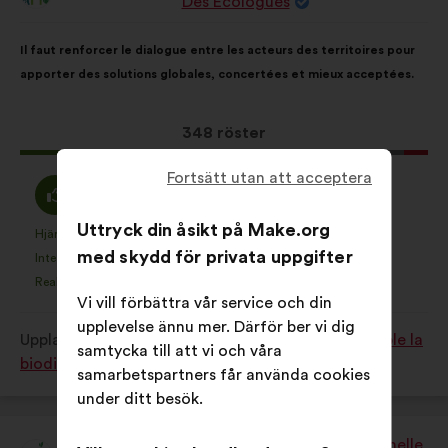
Des Ecologues
från:
Innehållet
Fördelat
Il faut renforcer le dialogue entre les acteurs des territoires pour
i
på:
apporter des solutions globales, concertées et mieux acceptées.
förslaget:
Det
348 röster
här
Fortsätt utan att acceptera
förslaget
Jag
Jag
76%
18%
har
håller
är
Uttryck din åsikt på Make.org
fått:
med
neutral
Hjärtefråga
Ingen åsikt
:
gånger
:
gånger
40
Det
Det
med skydd för privata uppgifter
:
:
Intetsägande
Jag förstår inte
:
gånger
:
gånger
33
här
här
Realistiskt
Jag bryr mig inte
:
gånger
:
gånger
76
förslaget
förslaget
Vi vill förbättra vår service och din
har
har
upplevelse ännu mer. Därför ber vi dig
Upplagt i
Comment protéger et restaurer ensemble la
betecknats
betecknats
samtycka till att vi och våra
biodiversité?
som:
som:
samarbetspartners får använda cookies
under ditt besök.
Afie - Association Française Interprofessionnelle