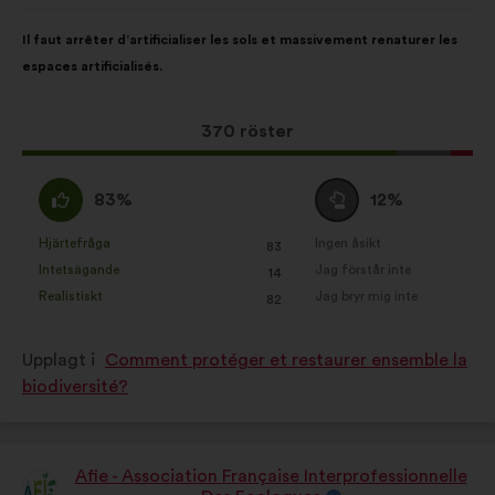
Innehållet
Fördelat
Il faut arrêter d’artificialiser les sols et massivement renaturer les
i
på:
espaces artificialisés.
förslaget:
Det
370 röster
här
förslaget
Jag
Jag
83%
12%
har
håller
är
fått:
med
neutral
Hjärtefråga
Ingen åsikt
:
gånger
:
gånger
83
Det
Det
:
:
Intetsägande
Jag förstår inte
:
gånger
:
gånger
14
här
här
Realistiskt
Jag bryr mig inte
:
gånger
:
gånger
82
förslaget
förslaget
har
har
Upplagt i
Comment protéger et restaurer ensemble la
betecknats
betecknats
biodiversité?
som:
som:
Afie - Association Française Interprofessionnelle
Förslag