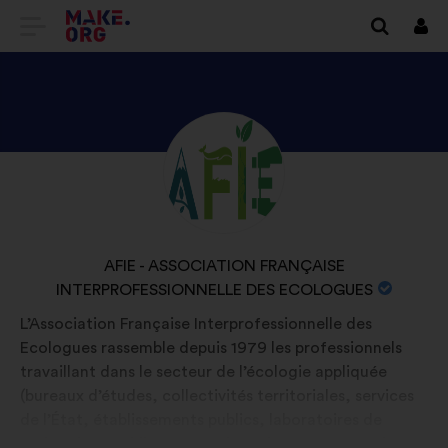
GÅ
Logg
in
TILL
FÖRSTASIDAN
FÖR
UTFORSKA
Bakgrund:
MAKE.ORG
AFIE
-
ASSOCIATION
ORGANISATIONENS
AFIE - ASSOCIATION FRANÇAISE
FRANÇAISE
INTERPROFESSIONNELLE DES ECOLOGUES
NAMN:
INTERPROFESSIONNELLE
L’Association Française Interprofessionnelle des
DES
Ecologues rassemble depuis 1979 les professionnels
ECOLOGUESS
travaillant dans le secteur de l’écologie appliquée
PROFIL
(bureaux d’études, collectivités territoriales, services
de l’État, établissements publics, laboratoires de
recherche, établissements d’enseignement supérieur,