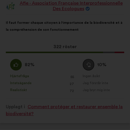
Afie - Association Française Interprofessionnelle
Förslag
Des Ecologues
från:
Innehållet
Fördelat
Il faut former chaque citoyen à l'importance de la biodiversité et à
i
på:
la compréhension de son fonctionnement
förslaget:
Det
322 röster
här
förslaget
Jag
Jag
82%
10%
har
håller
är
fått:
med
neutral
Hjärtefråga
Ingen åsikt
:
gånger
:
gånger
55
Det
Det
:
:
Intetsägande
Jag förstår inte
:
gånger
:
gånger
27
här
här
Realistiskt
Jag bryr mig inte
:
gånger
:
gånger
72
förslaget
förslaget
har
har
Upplagt i
Comment protéger et restaurer ensemble la
betecknats
betecknats
biodiversité?
som:
som: