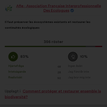
Afie - Association Française Interprofessionnelle
Förslag
Des Ecologues
från:
Innehållet
Fördelat
Il faut préserver les écosystèmes existants et restaurer les
i
på:
continuités écologiques
förslaget:
Det
356 röster
här
förslaget
Jag
Jag
83%
10%
har
håller
är
fått:
med
neutral
Hjärtefråga
Ingen åsikt
:
gånger
:
gånger
68
Det
Det
:
:
Intetsägande
Jag förstår inte
:
gånger
:
gånger
28
här
här
Realistiskt
Jag bryr mig inte
:
gånger
:
gånger
92
förslaget
förslaget
har
har
Upplagt i
Comment protéger et restaurer ensemble la
betecknats
betecknats
biodiversité?
som:
som: