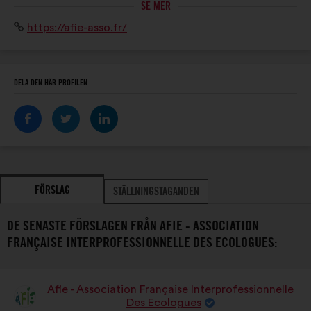
SE MER
ONG et entreprises). L’AFIE promeut compétences et
Webbplats:
https://afie-asso.fr/
savoir-faire en ingénierie écologique pour la
préservation du patrimoine naturel.
DELA DEN HÄR PROFILEN
FÖRSLAG
STÄLLNINGSTAGANDEN
DE SENASTE FÖRSLAGEN FRÅN AFIE - ASSOCIATION
FRANÇAISE INTERPROFESSIONNELLE DES ECOLOGUES:
Afie - Association Française Interprofessionnelle
Förslag
Des Ecologues
från: