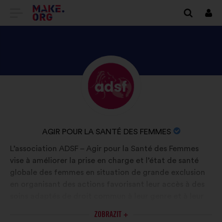
PŘEJÍT
Přihl
se
NA
DOMOVSKOU
STRÁNKU
SEZNAM
Životopis:
MAKE.ORG
SE
PROFILEM
UŽIVATELE/UŽIVATELKY
NÁZEV
AGIR POUR LA SANTÉ DES FEMMES
AGIR
ORGANIZACE:
L’association ADSF – Agir pour la Santé des Femmes
POUR
vise à améliorer la prise en charge et l’état de santé
LA
globale des femmes en situation de grande exclusion
SANTÉ
en organisant des actions favorisant leur accès à des
DES
soins adaptés de droit commun à leur genre et à leur
parcours de vie.
FEMMES
ZOBRAZIT +