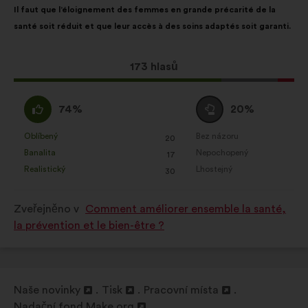
občanských konzultací souhrnným
Il faut que l’éloignement des femmes en grande précarité de la
návrhu:
distribucí:
způsobem
santé soit réduit et que leur accès à des soins adaptés soit garanti.
Sociální sítě:
soubory cookie, které
nám pomáhají optimalizovat náš
Tento
173 hlasů
dopad prostřednictvím sociálních
návrh
sítí
získal:
Souhlasím
Neutrální
74%
20%
:
hlas
:
Oblíbený
Bez názoru
:
krát
:
krát
20
Tento
Tento
Banalita
Nepochopený
:
krát
:
krát
17
návrh
návrh
Realistický
Lhostejný
:
krát
:
krát
30
byl
byl
kvalifikován:
kvalifikován:
Zveřejněno v
Comment améliorer ensemble la santé,
la prévention et le bien-être ?
Naše novinky
Tisk
Pracovní místa
Otevřít
Otevřít
Otevřít
Nadační fond Make.org