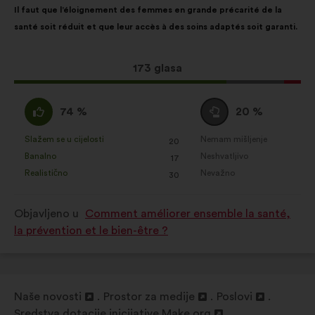
Društvene mreže:
kolačići kojima
Il faut que l’éloignement des femmes en grande précarité de la
prijedloga:
raspodjelu:
lakše optimiziramo naš utjecaj
santé soit réduit et que leur accès à des soins adaptés soit garanti.
putem društvenih mreža
Ovaj
173 glasa
prijedlog
ima:
Slažem
Niti
74 %
20 %
:
se
slažem
Slažem se u cijelosti
Nemam mišljenje
:
put
:
put
20
Za
Za
niti
Banalno
Neshvatljivo
:
put
:
put
17
navedeni
navedeni
neslažem
Realistično
Nevažno
:
put
:
put
30
je
je
:
prijedlog
prijedlog
Objavljeno u
Comment améliorer ensemble la santé,
stavljena
stavljena
la prévention et le bien-être ?
oznaka:
oznaka:
Naše novosti
Prostor za medije
Poslovi
Otvori
Otvori
Otvori
Sredstva dotacije inicijative Make.org