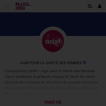
IDI
Prij
NA
POČETNU
STRANICU
OTKRIJTE
Biografija:
PLATFORME
PROFIL
MAKE.ORG
KORISNIKA
AGIR
NAZIV
AGIR POUR LA SANTÉ DES FEMMES
POUR
ORGANIZACIJE:
L’association ADSF – Agir pour la Santé des Femmes
LA
vise à améliorer la prise en charge et l’état de santé
SANTÉ
globale des femmes en situation de grande exclusion
DES
en organisant des actions favorisant leur accès à des
FEMMES
soins adaptés de droit commun à leur genre et à leur
parcours de vie.
PRIKAŽI VIŠE