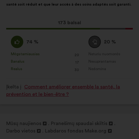
Socialiniai tinklai:
slapukai,
santé soit réduit et que leur accès à des soins adaptés soit garanti.
taip:
padedantys mums maksimaliai
padidinti savo poveikį per
Dėl
173 balsai
socialinius tinklus
šio
pasiūlymo
Pritariu
Susilaikau
74 %
20 %
gauta:
:
:
Mėgstamiausias
Neturiu nuomonės
:
kartų
:
kartų
20
Šis
Šis
Banalus
Nesuprantamas
:
kartų
:
kartų
17
pasiūlymas
pasiūlymas
Realus
Nedomina
:
kartų
:
kartų
30
įvertintas
įvertintas
taip:
taip:
Įkelta į
Comment améliorer ensemble la santé, la
prévention et le bien-être ?
Mūsų naujienos
Pranešimų spaudai skiltis
Atverti
Atverti
Darbo vietos
Labdaros fondas Make.org
naujame
Atverti
Atverti
naujame