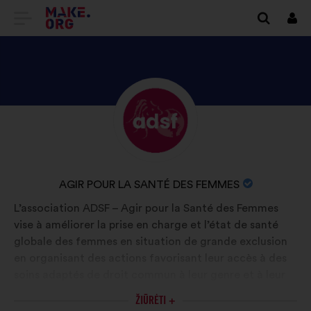
EITI
Prisi
Į
PAGRINDINĮ
MAKE.ORG
PATIKRINKITE
Biografija:
PUSLAPĮ
AGIR
POUR
LA
ORGANIZACIJOS
AGIR POUR LA SANTÉ DES FEMMES
SANTÉ
PAVADINIMAS:
L’association ADSF – Agir pour la Santé des Femmes
DES
vise à améliorer la prise en charge et l’état de santé
FEMMES
globale des femmes en situation de grande exclusion
PROFILĮ
en organisant des actions favorisant leur accès à des
soins adaptés de droit commun à leur genre et à leur
parcours de vie.
ŽIŪRĖTI +