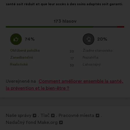
občianskych konzultácií súhrnným
santé soit réduit et que leur accès à des soins adaptés soit garanti.
spôsobom
Sociálne siete:
súbory cookie,
Tento
173 hlasov
ktoré nám pomáhajú optimalizovať
návrh
náš dopad prostredníctvom
bol
Súhlasím
Neutrálny
74%
20%
sociálnych sieti
prijatý:
:
hlas
:
Obľúbená položka
Žiadne stanovisko
:
krát
:
krát
20
Tento
Tento
Zanedbateľné
Nezahŕňa
:
krát
:
krát
17
návrh
návrh
Realistické
Ľahostajný
:
krát
:
krát
30
bol
bol
kvalifikovaný:
kvalifikovaný:
Uverejnené na
Comment améliorer ensemble la santé,
la prévention et le bien-être ?
Naše správy
Tlač
Pracovné miesta
Otvorenie
Otvorenie
Otvorenie
Nadačný fond Make.org
na
Otvorenie
na
na