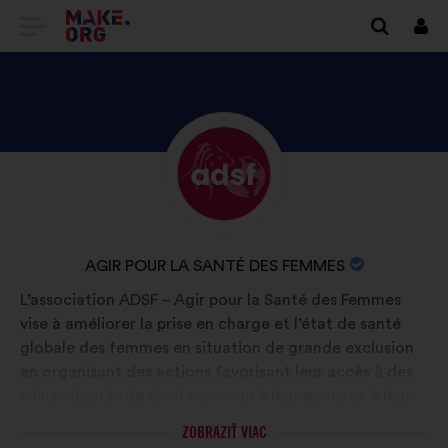
PREJSŤ
Prihl
sa
NA
DOMOVSKÚ
STRÁNKU
ZOZNÁMTE
Životopis:
MAKE.ORG
SA
S
PROFILOM
NÁZOV
AGIR POUR LA SANTÉ DES FEMMES
AGIR
ORGANIZÁCIE:
L’association ADSF – Agir pour la Santé des Femmes
POUR
vise à améliorer la prise en charge et l’état de santé
LA
globale des femmes en situation de grande exclusion
SANTÉ
en organisant des actions favorisant leur accès à des
DES
soins adaptés de droit commun à leur genre et à leur
parcours de vie.
FEMMES
ZOBRAZIŤ VIAC