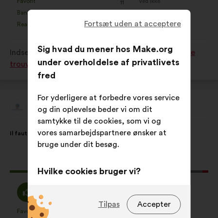
Favorit
Ved ikke
:
gang
:
gang
11
Dette
Dette
Banal
Ikke forstået
:
gang
:
gang
9
forslag
forslag
Fortsæt uden at acceptere
Realistisk
Ligeglad
:
gang
:
gang
42
er
er
kvalificeret
kvalificeret
Sig hvad du mener hos Make.org
Indsendt i
Quelles solutions pour que chaque jeune
som:
som:
under overholdelse af privatlivets
trouve sa place dans la société ?
fred
For yderligere at forbedre vores service
Aide Coopération Solidarité Plus - ACS+
og din oplevelse beder vi om dit
Forslag
fra:
samtykke til de cookies, som vi og
Forslagets
Med
vores samarbejdspartnere ønsker at
Il faut soutenir l’emploi des Femmes de + de 45 ans.
indhold:
følgende
bruge under dit besøg.
fordeling:
Dette
611 stemmer
Hvilke cookies bruger vi?
forslag
har
Enig
Neutral
Tekniske:
dvs. cookies, der er
86%
11%
opnået:
:
:
uundværlige for webstedets
Tilpas
Accepter
Favorit
Ved ikke
:
gang
:
gang
91
korrekte drift
Dette
Dette