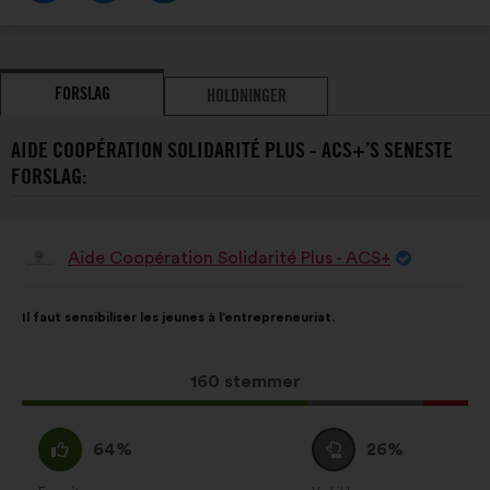
FORSLAG
HOLDNINGER
AIDE COOPÉRATION SOLIDARITÉ PLUS - ACS+’S SENESTE
FORSLAG:
Aide Coopération Solidarité Plus - ACS+
Forslag
fra:
Forslagets
Med
Il faut sensibiliser les jeunes à l’entrepreneuriat.
indhold:
følgende
fordeling:
Dette
160 stemmer
forslag
har
Enig
Neutral
64%
26%
opnået:
:
: