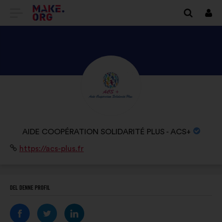
TILBAGE
Log
på
TIL
MAKE.ORG’S
STARTSIDE
SE
AIDE
COOPÉRATION
SOLIDARITÉ
ORGANISATIONENS
AIDE COOPÉRATION SOLIDARITÉ PLUS - ACS+
PLUS
NAVN:
Websted:
https://acs-plus.fr
-
ACS+’S
PROFIL
DEL DENNE PROFIL