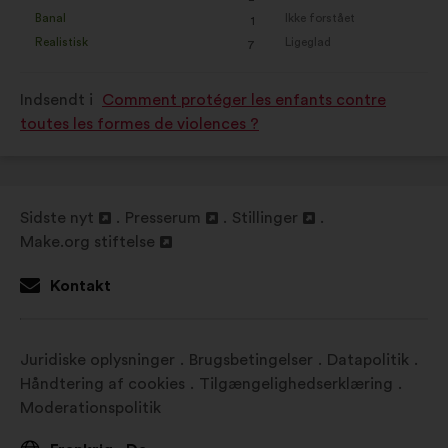
Dette
Dette
Banal
Ikke forstået
:
gang
:
gang
1
forslag
forslag
Realistisk
Ligeglad
:
gang
:
gang
7
er
er
kvalificeret
kvalificeret
Indsendt i
Comment protéger les enfants contre
som:
som:
toutes les formes de violences ?
Sidste nyt
Presserum
Stillinger
Åbnes
Åbnes
Åbnes
Make.org stiftelse
i
Åbnes
i
i
en
i
en
en
Kontakt
ny
en
ny
ny
fane
ny
fane
fane
fane
Juridiske oplysninger
Brugsbetingelser
Datapolitik
Håndtering af cookies
Tilgængelighedserklæring
Moderationspolitik