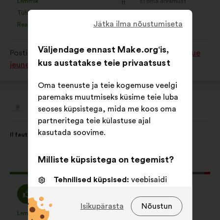
:
:
Lemmik
Ei oma arvamust
:
korda
:
korda
11
See
See
Tühine
Ei saanud aru
:
korda
:
korda
9
ettepanek
ettepanek
Jätka ilma nõustumiseta
Realistlik
Ükskõik
:
korda
:
korda
42
kvalifitseeriti
kvalifitseeriti
järgmiselt:
järgmiselt:
Väljendage ennast Make.org‘is,
Postitamise koht
Quelles solutions pour que chaque
kus austatakse teie privaatsust
jeune trouve sa place dans la société ?
Oma teenuste ja teie kogemuse veelgi
paremaks muutmiseks küsime teie luba
Aide Coopération Solidarité Plus - ACS+
seoses küpsistega, mida me koos oma
Ettepaneku
esitaja:
partneritega teie külastuse ajal
Ettepaneku
Häälte
kasutada soovime.
Il faut soutenir l’emploi des Femmes de + de 45 ans.
sisu:
jaotus:
Milliste küpsistega on tegemist?
Selle
611 häält
ettepaneku
Tehnilised küpsised:
veebisaidi
hääled:
Olen
Olen
toimimiseks vajalikud küpsised
86%
11%
nõus
erapooletu
Isikupärasta
Nõustun
Eelistusküpsised:
küpsised
:
:
Lemmik
Ei oma arvamust
:
korda
:
korda
91
See
See