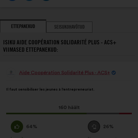
ETTEPANEKUD
SEISUKOHAVÕTUD
ISIKU AIDE COOPÉRATION SOLIDARITÉ PLUS - ACS+
VIIMASED ETTEPANEKUD:
Aide Coopération Solidarité Plus - ACS+
Ettepaneku
esitaja:
Ettepaneku
Häälte
Il faut sensibiliser les jeunes à l’entrepreneuriat.
sisu:
jaotus:
Selle
160 häält
ettepaneku
hääled:
Olen
Olen
64%
26%
nõus
erapooletu