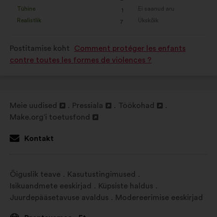
See
See
Tühine
Ei saanud aru
:
korda
:
korda
1
ettepanek
ettepanek
Realistlik
Ükskõik
:
korda
:
korda
7
kvalifitseeriti
kvalifitseeriti
järgmiselt:
järgmiselt:
Postitamise koht
Comment protéger les enfants
contre toutes les formes de violences ?
Meie uudised
Pressiala
Töökohad
Avamine
Avamine
Avamine
Make.org‘i toetusfond
uuel
Avamine
uuel
uuel
vahelehel
uuel
vahelehel
vahelehel
Kontakt
vahelehel
Õiguslik teave
Kasutustingimused
Isikuandmete eeskirjad
Küpsiste haldus
Juurdepääsetavuse avaldus
Modereerimise eeskirjad