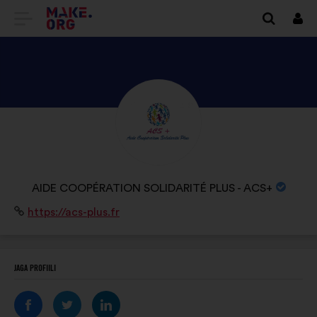
SAIDI
Logi
siss
MAKE.ORG
AVALEHELE
TUTVU
ISIKU
AIDE
COOPÉRATION
ORGANISATSIOONI
AIDE COOPÉRATION SOLIDARITÉ PLUS - ACS+
SOLIDARITÉ
NIMI:
Veebisait:
https://acs-plus.fr
PLUS
-
ACS+
JAGA PROFIILI
PROFIILIGA