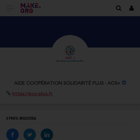
TOVÁBB
Beje
A
MAKE.ORG
FŐOLDALÁRA
NÉZZE
MEG
AIDE
COOPÉRATION
A
AIDE COOPÉRATION SOLIDARITÉ PLUS - ACS+
SOLIDARITÉ
SZERVEZET
Weboldal:
https://acs-plus.fr
PLUS
NEVE:
-
ACS+
A PROFIL MEGOSZTÁSA
PROFILJÁT