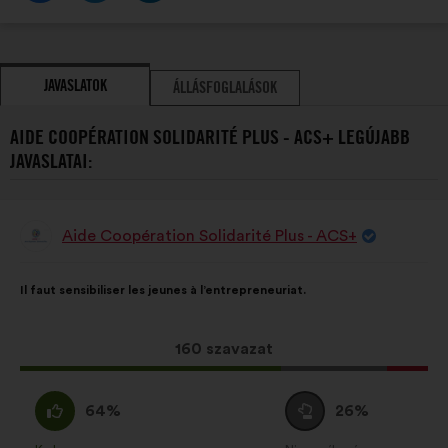
JAVASLATOK
ÁLLÁSFOGLALÁSOK
AIDE COOPÉRATION SOLIDARITÉ PLUS - ACS+ LEGÚJABB
JAVASLATAI:
Aide Coopération Solidarité Plus - ACS+
A
javaslat
szerzője:
A
A
Il faut sensibiliser les jeunes à l’entrepreneuriat.
javaslat
következő
tartalma:
megoszlásban:
Ez
160 szavazat
a
javaslat
Egyetértek
Semleges
64%
26%
a
:
szavazat
következő