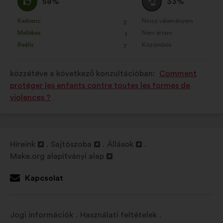
58%
33%
a
:
szavazat
következő
:
Kedvenc
Nincs véleményem
:
szer
:
szer
2
Ezt
Ezt
mennyiségű
Mellékes
Nem értem
:
szer
:
szer
1
a
a
szavazatot
Reális
Közömbös
:
szer
:
szer
7
javaslatot
javaslatot
kapott:
a
a
közzétéve a következő konzultációban:
Comment
következő
következő
protéger les enfants contre toutes les formes de
alkalommal
alkalommal
violences ?
minősítették:
minősítették:
Híreink
Sajtószoba
Állások
Új
Új
Új
Make.org alapítványi alap
lap
Új
lap
lap
megnyitása
lap
megnyitása
megnyitása
Kapcsolat
megnyitása
Jogi információk
Használati feltételek