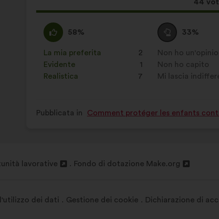
Quest
44 vot
propo
ha
Sono
Questa
Voto
Questa
58%
33%
raccol
d'accordo
proposta
neutrale
proposta
:
è
:
è
La mia preferita
:
volte
2
Non ho un'opini
:
volte
stata
stata
Evidente
:
volte
1
Non ho capito
:
volte
qualificata
qualificata
Realistica
:
volte
7
Mi lascia indiffe
:
volte
come:
come:
Pubblicata in
Comment protéger les enfants contr
unità lavorative
Fondo di dotazione Make.org
Apri
in
a
un'altra
l'utilizzo dei dati
Gestione dei cookie
Dichiarazione di acce
a
scheda