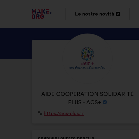
VAI
Le nostre novità
Apri
ALLA
in
HOME
SCOPRI
un'altra
PAGE
IL
scheda
DI
PROFILO
DI
MAKE.ORG
AIDE
COOPÉRATION
NOME
AIDE COOPÉRATION SOLIDARITÉ
SOLIDARITÉ
DELL'ORGANIZZAZIONE:
PLUS - ACS+
PLUS
Sito
https://acs-plus.fr
-
Internet:
ACS+