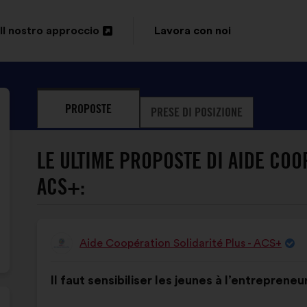
Il nostro approccio
Lavora con noi
Apri
in
un'altra
PROPOSTE
PRESE DI POSIZIONE
scheda
LE ULTIME PROPOSTE DI AIDE COO
ACS+:
Aide Coopération Solidarité Plus - ACS+
Proposta
di:
Contenuto
Così
Il faut sensibiliser les jeunes à l’entrepreneur
della
ripartiti:
mia