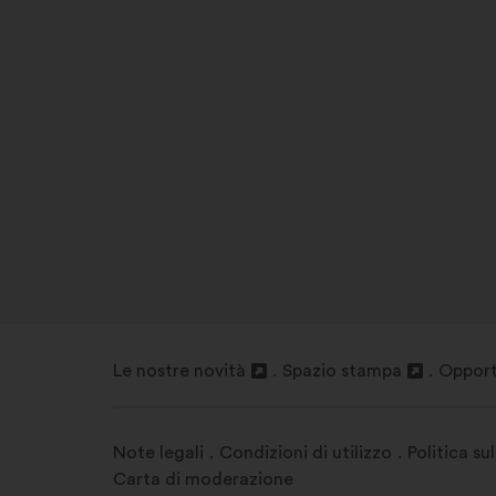
Le nostre novità
Spazio stampa
Opport
Apri
Apri
Apri
in
in
in
un'altra
un'altra
un'altr
Note legali
Condizioni di utilizzo
Politica sul
scheda
scheda
sched
Carta di moderazione