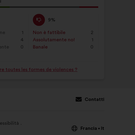
a
i
sta
Non
Questa
9%
to:
sono
proposta
d'accordo
è
one
1
Non è fattibile
:
volte
2
:
stata
4
Assolutamente no!
:
volte
1
qualificata
rente
0
Banale
:
volte
0
come:
e toutes les formes de violences ?
Contatti
ssibilità
Francia
It
•