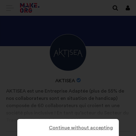
GO
Log
in
TO
THE
MAKE.ORG
DISCOVER
Brief
WEBSITE
biography:
AKTISEA'S
PROFILE
NAME
AKTISEA
OF
AKTISEA est une Entreprise Adaptée (plus de 55% de
YOUR
nos collaborateurs sont en situation de handicap)
ORGANIZATION:
composée de 60 collaborateurs qui croient en une
société plus inclusive ! En tant qu’acteur du Secteur du
Travail Protégé et Adapté (STPA), nous avons
développé, depuis 12 ans, une approche 360° afin
Continue without accepting
SHOW MORE
d’accompagner les entreprises dans l'optimisation de